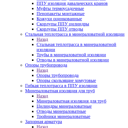
ППУ изоляция давальческих кранов
Муфты термоусадочные
Пенопакеты монтажные
Кожухи оцинкованные
Скорлупы ППУ цилиндры
Скорлупы ППУ отводы
Стальная теплотрасса в минераловатной изоляции
Назад
Стальная теплотрасса в минераловатной
изоляции
Трубы в минераловатной изоляции
Отводы в минераловатной изоляции
Опоры трубопровода
Назад
Опоры трубопровода
Опоры скользящие хомутовые
Гибкая теплотрасса в ППУ изоляции
Минераловатная изоляция для труб
Назад
Минераловатная изоляция для труб
Цилиндры минераловатные
Отводы минераловатные
Тройники минераловатные
Запорная арматура
Назад