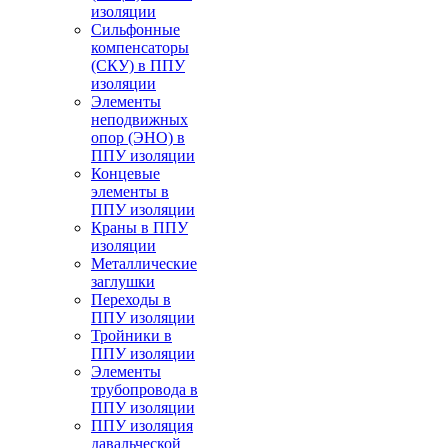
изоляции
Cильфонные
компенсаторы
(СКУ) в ППУ
изоляции
Элементы
неподвижных
опор (ЭНО) в
ППУ изоляции
Концевые
элементы в
ППУ изоляции
Краны в ППУ
изоляции
Металлические
заглушки
Переходы в
ППУ изоляции
Тройники в
ППУ изоляции
Элементы
трубопровода в
ППУ изоляции
ППУ изоляция
давальческой