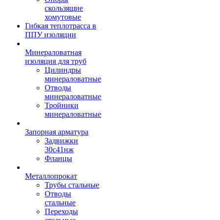
скользящие
хомутовые
Гибкая теплотрасса в
ППУ изоляции
Минераловатная
изоляция для труб
Цилиндры
минераловатные
Отводы
минераловатные
Тройники
минераловатные
Запорная арматура
Задвижки
30с41нж
Фланцы
Металлопрокат
Трубы стальные
Отводы
стальные
Переходы