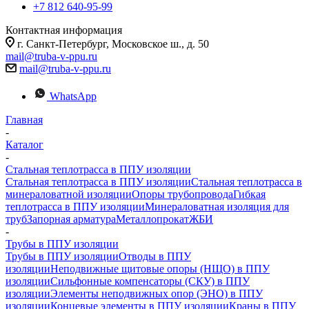
+7 812 640-95-99
Контактная информация
г. Санкт-Петербург, Московское ш., д. 50
mail@truba-v-ppu.ru
mail@truba-v-ppu.ru
WhatsApp
Главная
-
Каталог
-
Стальная теплотрасса в ППУ изоляции
Стальная теплотрасса в ППУ изоляции
Стальная теплотрасса в
минераловатной изоляции
Опоры трубопровода
Гибкая
теплотрасса в ППУ изоляции
Минераловатная изоляция для
труб
Запорная арматура
Металлопрокат
ЖБИ
-
Трубы в ППУ изоляции
Трубы в ППУ изоляции
Отводы в ППУ
изоляции
Неподвижные щитовые опоры (НЩО) в ППУ
изоляции
Cильфонные компенсаторы (СКУ) в ППУ
изоляции
Элементы неподвижных опор (ЭНО) в ППУ
изоляции
Концевые элементы в ППУ изоляции
Краны в ППУ