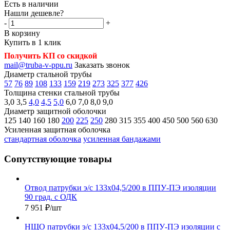
Есть в наличии
Нашли дешевле?
-
+
В корзину
Купить в 1 клик
Получить КП со скидкой
mail@truba-v-ppu.ru
Заказать звонок
Диаметр стальной трубы
57
76
89
108
133
159
219
273
325
377
426
Толщина стенки стальной трубы
3,0
3,5
4,0
4,5
5,0
6,0
7,0
8,0
9,0
Диаметр защитной оболочки
125
140
160
180
200
225
250
280
315
355
400
450
500
560
630
Усиленная защитная оболочка
стандартная оболочка
усиленная бандажами
Сопутствующие товары
Отвод патрубки э/с 133х04,5/200 в ППУ-ПЭ изоляции
90 град. с ОДК
7 951
₽
/шт
НЩО патрубки э/с 133х04,5/200 в ППУ-ПЭ изоляции с