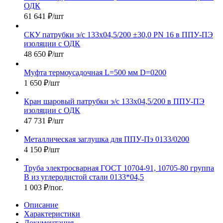
ОДК
61 641
₽
/шт
СКУ патрубки э/с 133х04,5/200 ±30,0 PN 16 в ППУ-ПЭ
изоляции с ОДК
48 650
₽
/шт
Муфта термоусадочная L=500 мм D=0200
1 650
₽
/шт
Кран шаровый патрубки э/с 133х04,5/200 в ППУ-ПЭ
изоляции с ОДК
47 731
₽
/шт
Металлическая заглушка для ППУ-Пэ 0133/0200
4 150
₽
/шт
Труба электросварная ГОСТ 10704-91, 10705-80 группа
В из углеродистой стали 0133*04,5
1 003
₽
/пог.
Описание
Характеристики
Документация