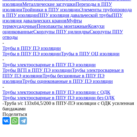
изоляции
Металлические заглушки
Переходы в ППУ
изоляции
Тройники в ППУ изоляции
Элементы трубопровода
в ППУ изоляции
ППУ изоляция давальческой трубы
ППУ
изоляция давальческих кранов
Муфты
термоусадочные
Пенопакеты монтажные
Кожухи
оцинкованные
Скорлупы ППУ цилиндры
Скорлупы ППУ
отводы
-
Трубы в ППУ ПЭ изоляции
Трубы в ППУ ПЭ изоляции
Трубы в ППУ ОЦ изоляции
-
Трубы электросварные в ППУ ПЭ изоляции
Трубы ВГП в ППУ ПЭ изоляции
Трубы электросварные в
ППУ ПЭ изоляции
Трубы бесшовные в ППУ ПЭ
изоляции
Трубы оцинкованные в ППУ ПЭ изоляции
-
Трубы электросварные в ППУ ПЭ изоляции с ОДК
Трубы электросварные в ППУ ПЭ изоляции без ОДК
-
Труба э/с 133х04,5/200 в ППУ-ПЭ изоляции с ОДК усиленная
бандажами
Поделиться