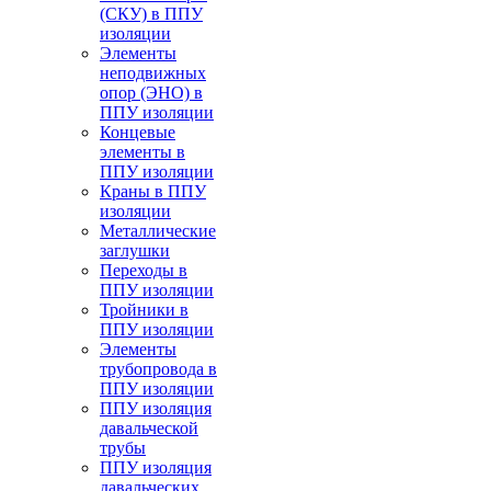
(СКУ) в ППУ
изоляции
Элементы
неподвижных
опор (ЭНО) в
ППУ изоляции
Концевые
элементы в
ППУ изоляции
Краны в ППУ
изоляции
Металлические
заглушки
Переходы в
ППУ изоляции
Тройники в
ППУ изоляции
Элементы
трубопровода в
ППУ изоляции
ППУ изоляция
давальческой
трубы
ППУ изоляция
давальческих