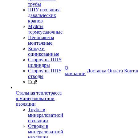
трубы
ППУ изоляция
давальческих
кранов
Муфты
термоусадочные
Пенопакеты
монтажные
Кожухи
оцинкованные
Скорлупы ППУ
цилиндры
О
Скорлупы ППУ
Доставка
Оплата
Конта
компании
отводы
Ещё
Стальная теплотрасса
в минераловатной
изоляции
Трубы в
минераловатной
изоляции
Отводы в
минераловатной
изоляции