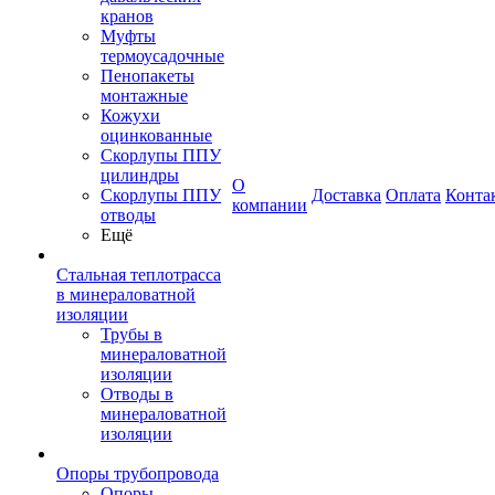
кранов
Муфты
термоусадочные
Пенопакеты
монтажные
Кожухи
оцинкованные
Скорлупы ППУ
цилиндры
О
Скорлупы ППУ
Доставка
Оплата
Конта
компании
отводы
Ещё
Стальная теплотрасса
в минераловатной
изоляции
Трубы в
минераловатной
изоляции
Отводы в
минераловатной
изоляции
Опоры трубопровода
Опоры