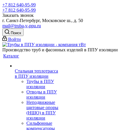
+7 812 640-95-99
+7 812 640-95-99
Заказать звонок
г. Санкт-Петербург, Московское ш., д. 50
mail@truba-v-ppu.ru
Поиск
Войти
Производство труб и фасонных изделий в ППУ изоляции
Каталог
Стальная теплотрасса
в ППУ изоляции
Трубы в ППУ
изоляции
Отводы в ППУ
изоляции
Неподвижные
щитовые опоры
(НЩО) в ППУ
изоляции
Cильфонные
компенсаторы