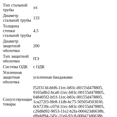
Тип стальной
э/с
трубы
Диаметр
133
стальной трубы
Толщина
стенки
4,5
стальной трубы
Диаметр
защитной
200
оболочки
Тип защитной
ПЭ
оболочки
Система ОДК
с ОДК
Усиленная
защитная
усиленная бандажами
оболочка
f52f313d-bbf6-11ec-b83c-00155d478805,
9165a8b2-bca8-11ec-b83c-00155d478805,
048405f2-bf1f-11ec-b83c-00155d478805,
Сопутствующие
1ca272f3-9fe8-11db-bc75-505054503030,
товары
0cb7239c-c07d-11ec-b83c-00155d478805,
c26d8d92-9053-11e2-b2fa-000423d6638b,
dfbddf94-245c-11e0-92c8-000423d6638b