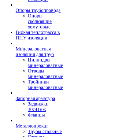
Опоры трубопровода
Опоры
скользящие
хомутовые
Гибкая теплотрасса в
ППУ изоляции
Минераловатная
изоляция для труб
Цилиндры
минераловатные
Отводы
минераловатные
Тройники
минераловатные
Запорная арматура
Задвижки
30с41нж
Фланцы
Металлопрокат
Трубы стальные
Отводы