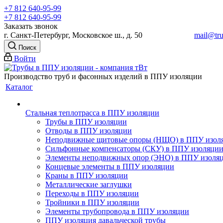
+7 812 640-95-99
+7 812 640-95-99
Заказать звонок
г. Санкт-Петербург, Московское ш., д. 50
mail@tru
Поиск
Войти
Производство труб и фасонных изделий в ППУ изоляции
Каталог
Стальная теплотрасса в ППУ изоляции
Трубы в ППУ изоляции
Отводы в ППУ изоляции
Неподвижные щитовые опоры (НЩО) в ППУ изол
Cильфонные компенсаторы (СКУ) в ППУ изоляци
Элементы неподвижных опор (ЭНО) в ППУ изоля
Концевые элементы в ППУ изоляции
Краны в ППУ изоляции
Металлические заглушки
Переходы в ППУ изоляции
Тройники в ППУ изоляции
Элементы трубопровода в ППУ изоляции
ППУ изоляция давальческой трубы