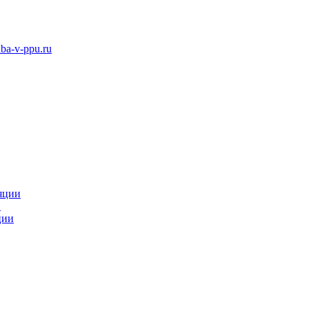
ba-v-ppu.ru
яции
и
ции