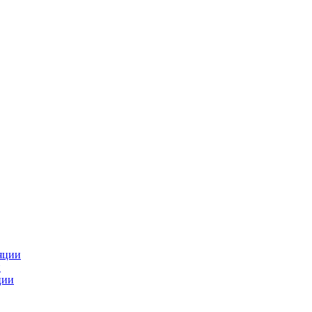
яции
и
ции