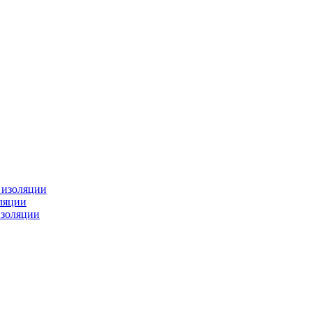
изоляции
ляции
золяции