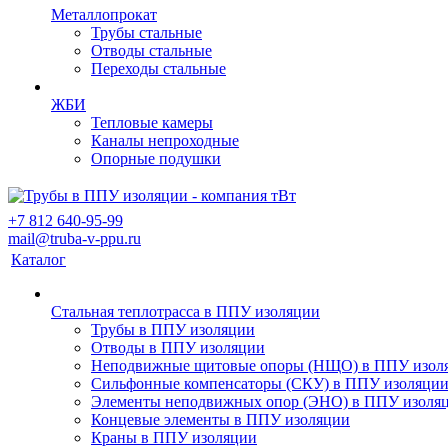
Металлопрокат
Трубы стальные
Отводы стальные
Переходы стальные
ЖБИ
Тепловые камеры
Каналы непроходные
Опорные подушки
+7 812 640-95-99
mail@truba-v-ppu.ru
Каталог
Стальная теплотрасса в ППУ изоляции
Трубы в ППУ изоляции
Отводы в ППУ изоляции
Неподвижные щитовые опоры (НЩО) в ППУ изол
Cильфонные компенсаторы (СКУ) в ППУ изоляци
Элементы неподвижных опор (ЭНО) в ППУ изоля
Концевые элементы в ППУ изоляции
Краны в ППУ изоляции