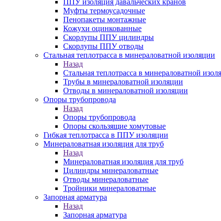
ППУ изоляция давальческих кранов
Муфты термоусадочные
Пенопакеты монтажные
Кожухи оцинкованные
Скорлупы ППУ цилиндры
Скорлупы ППУ отводы
Стальная теплотрасса в минераловатной изоляции
Назад
Стальная теплотрасса в минераловатной изол
Трубы в минераловатной изоляции
Отводы в минераловатной изоляции
Опоры трубопровода
Назад
Опоры трубопровода
Опоры скользящие хомутовые
Гибкая теплотрасса в ППУ изоляции
Минераловатная изоляция для труб
Назад
Минераловатная изоляция для труб
Цилиндры минераловатные
Отводы минераловатные
Тройники минераловатные
Запорная арматура
Назад
Запорная арматура