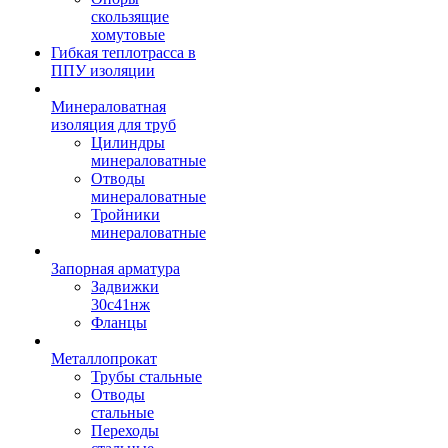
скользящие
хомутовые
Гибкая теплотрасса в
ППУ изоляции
Минераловатная
изоляция для труб
Цилиндры
минераловатные
Отводы
минераловатные
Тройники
минераловатные
Запорная арматура
Задвижки
30с41нж
Фланцы
Металлопрокат
Трубы стальные
Отводы
стальные
Переходы