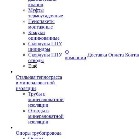
кранов
Муфты
термоусадочные
Пенопакеты
монтажные
Кожухи
оцинкованные
Скорлупы ППУ
цилиндры
О
Скорлупы ППУ
Доставка
Оплата
Конта
компании
отводы
Ещё
Стальная теплотрасса
в минераловатной
изоляции
Трубы в
минераловатной
изоляции
Отводы в
минераловатной
изоляции
Опоры трубопровода
Опоры