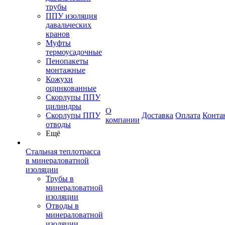
трубы
ППУ изоляция
давальческих
кранов
Муфты
термоусадочные
Пенопакеты
монтажные
Кожухи
оцинкованные
Скорлупы ППУ
цилиндры
О
Скорлупы ППУ
Доставка
Оплата
Конта
компании
отводы
Ещё
Стальная теплотрасса
в минераловатной
изоляции
Трубы в
минераловатной
изоляции
Отводы в
минераловатной
изоляции