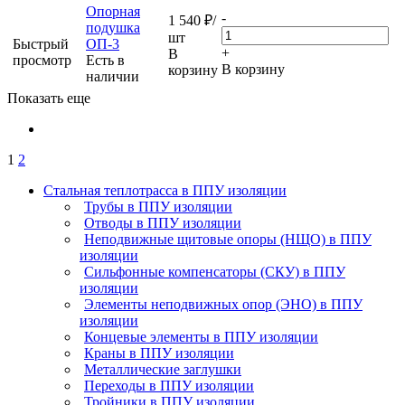
Опорная
-
1 540
₽
/
подушка
шт
Быстрый
ОП-3
+
В
просмотр
Есть в
В корзину
корзину
наличии
Показать еще
1
2
Стальная теплотрасса в ППУ изоляции
Трубы в ППУ изоляции
Отводы в ППУ изоляции
Неподвижные щитовые опоры (НЩО) в ППУ
изоляции
Cильфонные компенсаторы (СКУ) в ППУ
изоляции
Элементы неподвижных опор (ЭНО) в ППУ
изоляции
Концевые элементы в ППУ изоляции
Краны в ППУ изоляции
Металлические заглушки
Переходы в ППУ изоляции
Тройники в ППУ изоляции