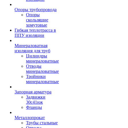
Опоры трубопровода
Опоры
скользящие
хомутовые
Гибкая теплотрасса в
ППУ изоляции
Минераловатная
изоляция для труб
Цилиндры
минераловатные
Отводы
минераловатные
Тройники
минераловатные
Запорная арматура
Задвижки
30с41нж
Фланцы
Металлопрокат
Трубы стальные
Отводы