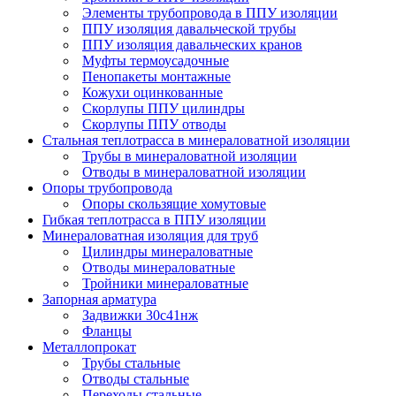
Элементы трубопровода в ППУ изоляции
ППУ изоляция давальческой трубы
ППУ изоляция давальческих кранов
Муфты термоусадочные
Пенопакеты монтажные
Кожухи оцинкованные
Скорлупы ППУ цилиндры
Скорлупы ППУ отводы
Стальная теплотрасса в минераловатной изоляции
Трубы в минераловатной изоляции
Отводы в минераловатной изоляции
Опоры трубопровода
Опоры скользящие хомутовые
Гибкая теплотрасса в ППУ изоляции
Минераловатная изоляция для труб
Цилиндры минераловатные
Отводы минераловатные
Тройники минераловатные
Запорная арматура
Задвижки 30с41нж
Фланцы
Металлопрокат
Трубы стальные
Отводы стальные
Переходы стальные