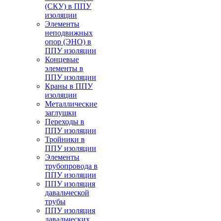
(СКУ) в ППУ
изоляции
Элементы
неподвижных
опор (ЭНО) в
ППУ изоляции
Концевые
элементы в
ППУ изоляции
Краны в ППУ
изоляции
Металлические
заглушки
Переходы в
ППУ изоляции
Тройники в
ППУ изоляции
Элементы
трубопровода в
ППУ изоляции
ППУ изоляция
давальческой
трубы
ППУ изоляция
давальческих