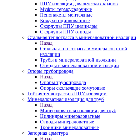
ППУ изоляция давальческих кранов
Муфты термоусадочные
Пенопакеты монтажные
Кожухи оцинкованные
Скорлупы ППУ цилиндры
Скорлупы ППУ отводы
Стальная теплотрасса в минераловатной изоляции
Назад
Стальная теплотрасса в минераловатной
изоляции
Трубы в минераловатной изоляции
Отводы в минераловатной изоляции
Опоры трубопровода
Назад
Опоры трубопровода
Опоры скользящие хомутовые
Гибкая теплотрасса в ППУ изоляции
Минераловатная изоляция для труб
Назад
Минераловатная изоляция для труб
Цилиндры минераловатные
Отводы минераловатные
Тройники минераловатные
Запорная арматура
Назад