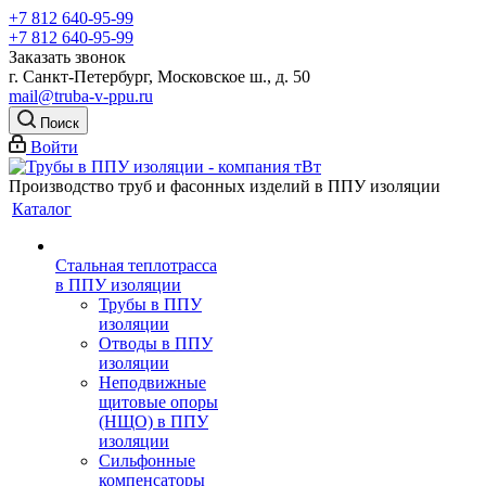
+7 812 640-95-99
+7 812 640-95-99
Заказать звонок
г. Санкт-Петербург, Московское ш., д. 50
mail@truba-v-ppu.ru
Поиск
Войти
Производство труб и фасонных изделий в ППУ изоляции
Каталог
Стальная теплотрасса
в ППУ изоляции
Трубы в ППУ
изоляции
Отводы в ППУ
изоляции
Неподвижные
щитовые опоры
(НЩО) в ППУ
изоляции
Cильфонные
компенсаторы