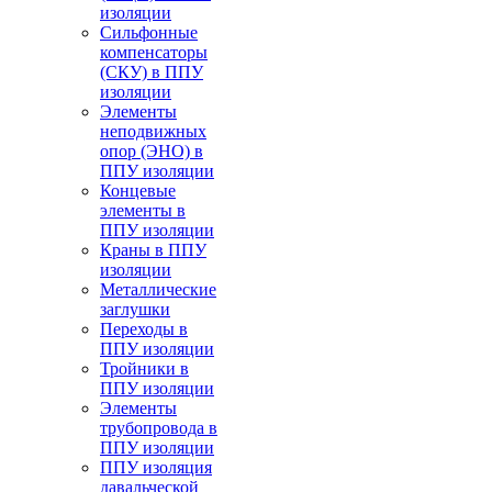
изоляции
Cильфонные
компенсаторы
(СКУ) в ППУ
изоляции
Элементы
неподвижных
опор (ЭНО) в
ППУ изоляции
Концевые
элементы в
ППУ изоляции
Краны в ППУ
изоляции
Металлические
заглушки
Переходы в
ППУ изоляции
Тройники в
ППУ изоляции
Элементы
трубопровода в
ППУ изоляции
ППУ изоляция
давальческой