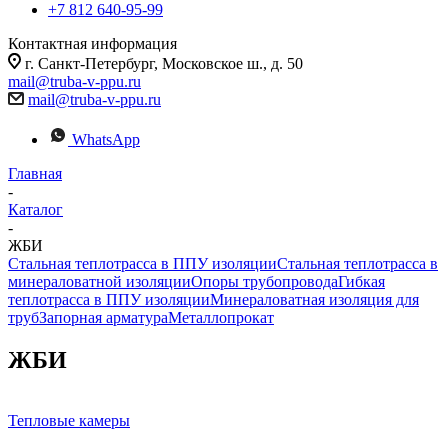
+7 812 640-95-99
Контактная информация
г. Санкт-Петербург, Московское ш., д. 50
mail@truba-v-ppu.ru
mail@truba-v-ppu.ru
WhatsApp
Главная
-
Каталог
-
ЖБИ
Стальная теплотрасса в ППУ изоляции
Стальная теплотрасса в
минераловатной изоляции
Опоры трубопровода
Гибкая
теплотрасса в ППУ изоляции
Минераловатная изоляция для
труб
Запорная арматура
Металлопрокат
ЖБИ
Тепловые камеры