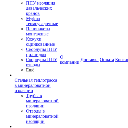
ППУ изоляция
давальческих
кранов
Муфты
термоусадочные
Пенопакеты
монтажные
Кожухи
оцинкованные
Скорлупы ППУ
цилиндры
О
Скорлупы ППУ
Доставка
Оплата
Конта
компании
отводы
Ещё
Стальная теплотрасса
в минераловатной
изоляции
Трубы в
минераловатной
изоляции
Отводы в
минераловатной
изоляции