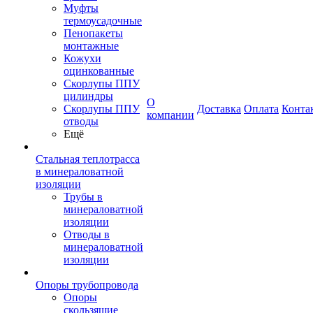
Муфты
термоусадочные
Пенопакеты
монтажные
Кожухи
оцинкованные
Скорлупы ППУ
цилиндры
О
Скорлупы ППУ
Доставка
Оплата
Конта
компании
отводы
Ещё
Стальная теплотрасса
в минераловатной
изоляции
Трубы в
минераловатной
изоляции
Отводы в
минераловатной
изоляции
Опоры трубопровода
Опоры
скользящие