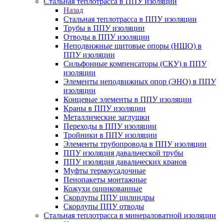
Стальная теплотрасса в ППУ изоляции
Назад
Стальная теплотрасса в ППУ изоляции
Трубы в ППУ изоляции
Отводы в ППУ изоляции
Неподвижные щитовые опоры (НЩО) в
ППУ изоляции
Cильфонные компенсаторы (СКУ) в ППУ
изоляции
Элементы неподвижных опор (ЭНО) в ППУ
изоляции
Концевые элементы в ППУ изоляции
Краны в ППУ изоляции
Металлические заглушки
Переходы в ППУ изоляции
Тройники в ППУ изоляции
Элементы трубопровода в ППУ изоляции
ППУ изоляция давальческой трубы
ППУ изоляция давальческих кранов
Муфты термоусадочные
Пенопакеты монтажные
Кожухи оцинкованные
Скорлупы ППУ цилиндры
Скорлупы ППУ отводы
Стальная теплотрасса в минераловатной изоляции