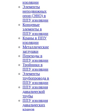
изоляции
Элементы
неподвижных
опор (ЭНО) в
ППУ изоляции
Концевые
элементы в
ППУ изоляции
Краны в ППУ
изоляции
Металлические
заглушки
Переходы в
ППУ изоляции
Тройники в
ППУ изоляции
Элементы
трубопровода в
ППУ изоляции
ППУ изоляция
давальческой
трубы
ППУ изоляция
давальческих
кранов