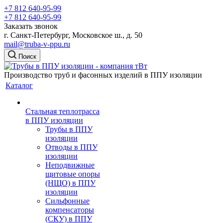
+7 812 640-95-99
+7 812 640-95-99
Заказать звонок
г. Санкт-Петербург, Московское ш., д. 50
mail@truba-v-ppu.ru
Поиск
Производство труб и фасонных изделий в ППУ изоляции
Каталог
Стальная теплотрасса
в ППУ изоляции
Трубы в ППУ
изоляции
Отводы в ППУ
изоляции
Неподвижные
щитовые опоры
(НЩО) в ППУ
изоляции
Cильфонные
компенсаторы
(СКУ) в ППУ