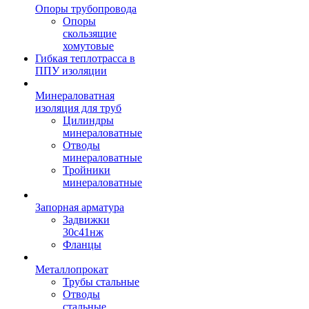
Опоры трубопровода
Опоры
скользящие
хомутовые
Гибкая теплотрасса в
ППУ изоляции
Минераловатная
изоляция для труб
Цилиндры
минераловатные
Отводы
минераловатные
Тройники
минераловатные
Запорная арматура
Задвижки
30с41нж
Фланцы
Металлопрокат
Трубы стальные
Отводы
стальные