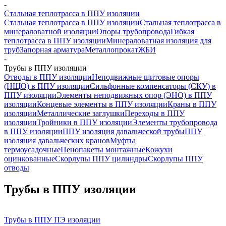
-
Стальная теплотрасса в ППУ изоляции
Стальная теплотрасса в ППУ изоляции
Стальная теплотрасса в
минераловатной изоляции
Опоры трубопровода
Гибкая
теплотрасса в ППУ изоляции
Минераловатная изоляция для
труб
Запорная арматура
Металлопрокат
ЖБИ
-
Трубы в ППУ изоляции
Отводы в ППУ изоляции
Неподвижные щитовые опоры
(НЩО) в ППУ изоляции
Cильфонные компенсаторы (СКУ) в
ППУ изоляции
Элементы неподвижных опор (ЭНО) в ППУ
изоляции
Концевые элементы в ППУ изоляции
Краны в ППУ
изоляции
Металлические заглушки
Переходы в ППУ
изоляции
Тройники в ППУ изоляции
Элементы трубопровода
в ППУ изоляции
ППУ изоляция давальческой трубы
ППУ
изоляция давальческих кранов
Муфты
термоусадочные
Пенопакеты монтажные
Кожухи
оцинкованные
Скорлупы ППУ цилиндры
Скорлупы ППУ
отводы
Трубы в ППУ изоляции
Трубы в ППУ ПЭ изоляции