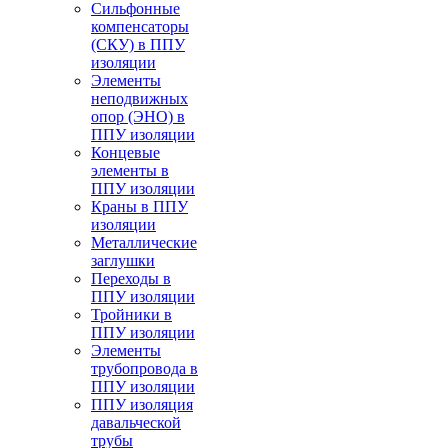
Cильфонные
компенсаторы
(СКУ) в ППУ
изоляции
Элементы
неподвижных
опор (ЭНО) в
ППУ изоляции
Концевые
элементы в
ППУ изоляции
Краны в ППУ
изоляции
Металлические
заглушки
Переходы в
ППУ изоляции
Тройники в
ППУ изоляции
Элементы
трубопровода в
ППУ изоляции
ППУ изоляция
давальческой
трубы