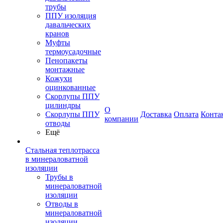
трубы
ППУ изоляция
давальческих
кранов
Муфты
термоусадочные
Пенопакеты
монтажные
Кожухи
оцинкованные
Скорлупы ППУ
цилиндры
О
Скорлупы ППУ
Доставка
Оплата
Конта
компании
отводы
Ещё
Стальная теплотрасса
в минераловатной
изоляции
Трубы в
минераловатной
изоляции
Отводы в
минераловатной
изоляции