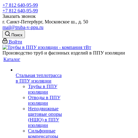
+7 812 640-95-99
+7 812 640-95-99
Заказать звонок
г. Санкт-Петербург, Московское ш., д. 50
mail@truba-v-ppu.ru
Поиск
Войти
Производство труб и фасонных изделий в ППУ изоляции
Каталог
Стальная теплотрасса
в ППУ изоляции
Трубы в ППУ
изоляции
Отводы в ППУ
изоляции
Неподвижные
щитовые опоры
(НЩО) в ППУ
изоляции
Cильфонные
компенсаторы