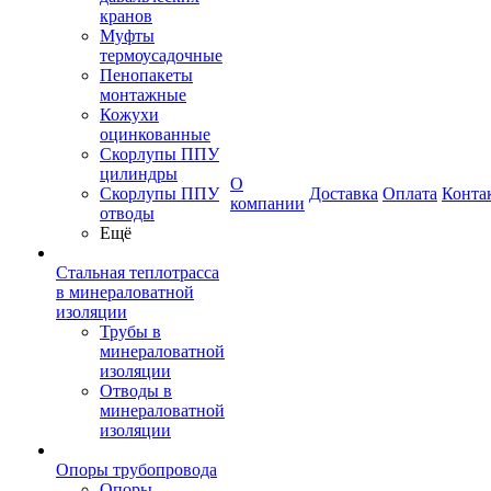
кранов
Муфты
термоусадочные
Пенопакеты
монтажные
Кожухи
оцинкованные
Скорлупы ППУ
цилиндры
О
Скорлупы ППУ
Доставка
Оплата
Конта
компании
отводы
Ещё
Стальная теплотрасса
в минераловатной
изоляции
Трубы в
минераловатной
изоляции
Отводы в
минераловатной
изоляции
Опоры трубопровода
Опоры