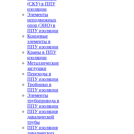
(СКУ) в ППУ
изоляции
Элементы
неподвижных
опор (ЭНО) в
ППУ изоляции
Концевые
элементы в
ППУ изоляции
Краны в ППУ
изоляции
Металлические
заглушки
Переходы в
ППУ изоляции
Тройники в
ППУ изоляции
Элементы
трубопровода в
ППУ изоляции
ППУ изоляция
давальческой
трубы
ППУ изоляция
давальческих