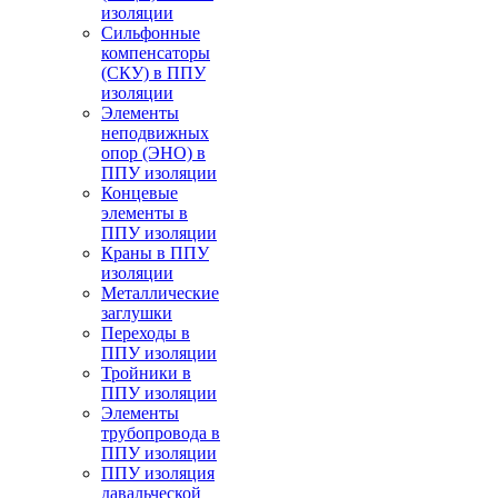
изоляции
Cильфонные
компенсаторы
(СКУ) в ППУ
изоляции
Элементы
неподвижных
опор (ЭНО) в
ППУ изоляции
Концевые
элементы в
ППУ изоляции
Краны в ППУ
изоляции
Металлические
заглушки
Переходы в
ППУ изоляции
Тройники в
ППУ изоляции
Элементы
трубопровода в
ППУ изоляции
ППУ изоляция
давальческой