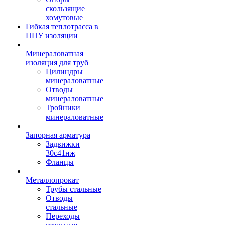
скользящие
хомутовые
Гибкая теплотрасса в
ППУ изоляции
Минераловатная
изоляция для труб
Цилиндры
минераловатные
Отводы
минераловатные
Тройники
минераловатные
Запорная арматура
Задвижки
30с41нж
Фланцы
Металлопрокат
Трубы стальные
Отводы
стальные
Переходы