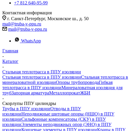
+7 812 640-95-99
Контактная информация
г. Санкт-Петербург, Московское ш., д. 50
mail@truba-v-ppu.ru
mail@truba-v-ppu.ru
WhatsApp
Главная
-
Каталог
-
Стальная теплотрасса в ППУ изоляции
Стальная теплотрасса в ППУ изоляции
Стальная теплотрасса в
минераловатной изоляции
Опоры трубопровода
Гибкая
теплотрасса в ППУ изоляции
Минераловатная изоляция для
труб
Запорная арматура
Металлопрокат
ЖБИ
-
Скорлупы ППУ цилиндры
Трубы в ППУ изоляции
Отводы в ППУ
изоляции
Неподвижные щитовые опоры (НЩО) в ППУ
изоляции
Cильфонные компенсаторы (СКУ) в ППУ
изоляции
Элементы неподвижных опор (ЭНО) в ППУ
изоляции
Концевые элементы в ППУ изоляции
Краны в ППУ