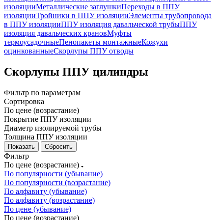
изоляции
Металлические заглушки
Переходы в ППУ
изоляции
Тройники в ППУ изоляции
Элементы трубопровода
в ППУ изоляции
ППУ изоляция давальческой трубы
ППУ
изоляция давальческих кранов
Муфты
термоусадочные
Пенопакеты монтажные
Кожухи
оцинкованные
Скорлупы ППУ отводы
Скорлупы ППУ цилиндры
Фильтр по параметрам
Сортировка
По цене (возрастание)
Покрытие ППУ изоляции
Диаметр изолируемой трубы
Толщина ППУ изоляции
Сбросить
Фильтр
По цене (возрастание)
По популярности (убывание)
По популярности (возрастание)
По алфавиту (убывание)
По алфавиту (возрастание)
По цене (убывание)
По цене (возрастание)