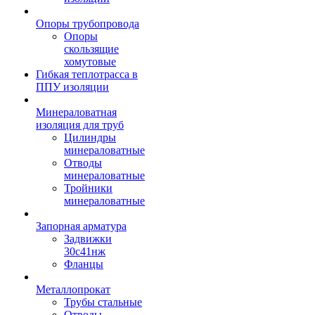
Опоры трубопровода
Опоры
скользящие
хомутовые
Гибкая теплотрасса в
ППУ изоляции
Минераловатная
изоляция для труб
Цилиндры
минераловатные
Отводы
минераловатные
Тройники
минераловатные
Запорная арматура
Задвижки
30с41нж
Фланцы
Металлопрокат
Трубы стальные
Отводы