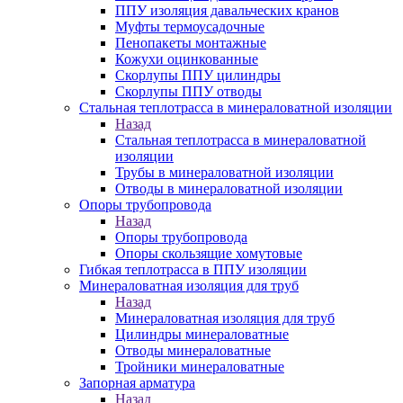
ППУ изоляция давальческих кранов
Муфты термоусадочные
Пенопакеты монтажные
Кожухи оцинкованные
Скорлупы ППУ цилиндры
Скорлупы ППУ отводы
Стальная теплотрасса в минераловатной изоляции
Назад
Стальная теплотрасса в минераловатной
изоляции
Трубы в минераловатной изоляции
Отводы в минераловатной изоляции
Опоры трубопровода
Назад
Опоры трубопровода
Опоры скользящие хомутовые
Гибкая теплотрасса в ППУ изоляции
Минераловатная изоляция для труб
Назад
Минераловатная изоляция для труб
Цилиндры минераловатные
Отводы минераловатные
Тройники минераловатные
Запорная арматура
Назад