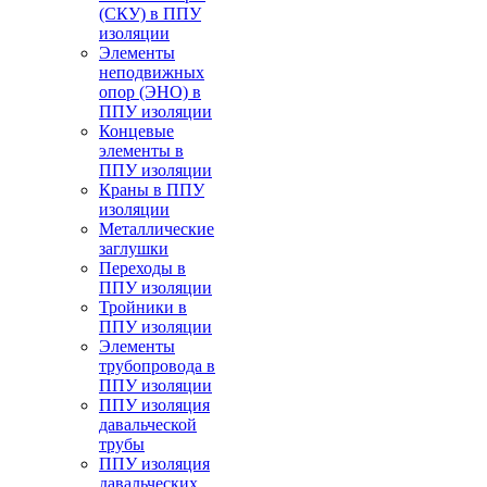
(СКУ) в ППУ
изоляции
Элементы
неподвижных
опор (ЭНО) в
ППУ изоляции
Концевые
элементы в
ППУ изоляции
Краны в ППУ
изоляции
Металлические
заглушки
Переходы в
ППУ изоляции
Тройники в
ППУ изоляции
Элементы
трубопровода в
ППУ изоляции
ППУ изоляция
давальческой
трубы
ППУ изоляция
давальческих