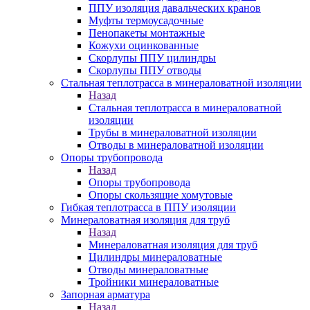
ППУ изоляция давальческих кранов
Муфты термоусадочные
Пенопакеты монтажные
Кожухи оцинкованные
Скорлупы ППУ цилиндры
Скорлупы ППУ отводы
Стальная теплотрасса в минераловатной изоляции
Назад
Стальная теплотрасса в минераловатной
изоляции
Трубы в минераловатной изоляции
Отводы в минераловатной изоляции
Опоры трубопровода
Назад
Опоры трубопровода
Опоры скользящие хомутовые
Гибкая теплотрасса в ППУ изоляции
Минераловатная изоляция для труб
Назад
Минераловатная изоляция для труб
Цилиндры минераловатные
Отводы минераловатные
Тройники минераловатные
Запорная арматура
Назад