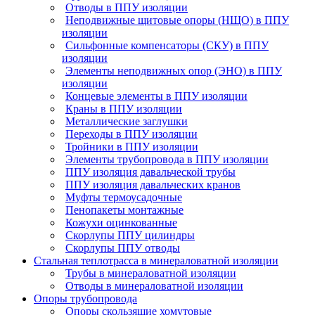
Отводы в ППУ изоляции
Неподвижные щитовые опоры (НЩО) в ППУ
изоляции
Cильфонные компенсаторы (СКУ) в ППУ
изоляции
Элементы неподвижных опор (ЭНО) в ППУ
изоляции
Концевые элементы в ППУ изоляции
Краны в ППУ изоляции
Металлические заглушки
Переходы в ППУ изоляции
Тройники в ППУ изоляции
Элементы трубопровода в ППУ изоляции
ППУ изоляция давальческой трубы
ППУ изоляция давальческих кранов
Муфты термоусадочные
Пенопакеты монтажные
Кожухи оцинкованные
Скорлупы ППУ цилиндры
Скорлупы ППУ отводы
Стальная теплотрасса в минераловатной изоляции
Трубы в минераловатной изоляции
Отводы в минераловатной изоляции
Опоры трубопровода
Опоры скользящие хомутовые