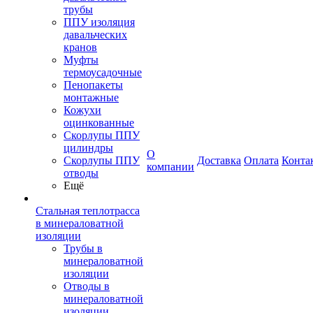
трубы
ППУ изоляция
давальческих
кранов
Муфты
термоусадочные
Пенопакеты
монтажные
Кожухи
оцинкованные
Скорлупы ППУ
цилиндры
О
Скорлупы ППУ
Доставка
Оплата
Конта
компании
отводы
Ещё
Стальная теплотрасса
в минераловатной
изоляции
Трубы в
минераловатной
изоляции
Отводы в
минераловатной
изоляции