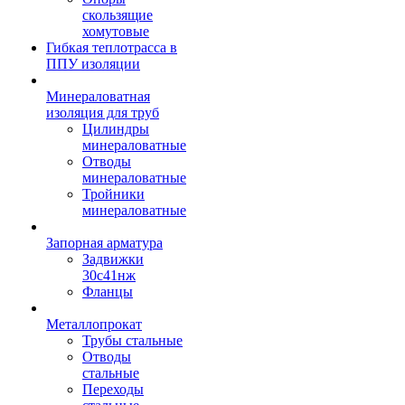
скользящие
хомутовые
Гибкая теплотрасса в
ППУ изоляции
Минераловатная
изоляция для труб
Цилиндры
минераловатные
Отводы
минераловатные
Тройники
минераловатные
Запорная арматура
Задвижки
30с41нж
Фланцы
Металлопрокат
Трубы стальные
Отводы
стальные
Переходы