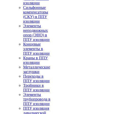
изоляции
Cильфонные
компенсаторы
(СКУ) в ППУ
изоляции
Элементы
неподвижных
опор (ЭНО) в
ППУ изоляции
Концевые
элементы в
ППУ изоляции
Краны в ППУ
изоляции
Металлические
заглушки
Переходы в
ППУ изоляции
Тройники в
ППУ изоляции
Элементы
трубопровода в
ППУ изоляции
ППУ изоляция
давальческой