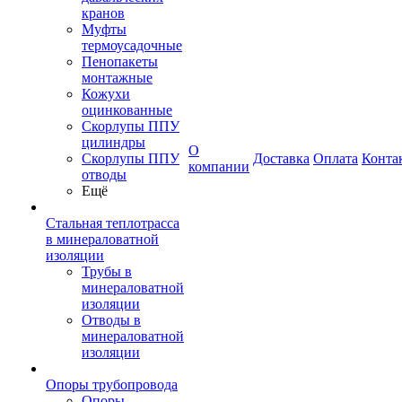
кранов
Муфты
термоусадочные
Пенопакеты
монтажные
Кожухи
оцинкованные
Скорлупы ППУ
цилиндры
О
Скорлупы ППУ
Доставка
Оплата
Конта
компании
отводы
Ещё
Стальная теплотрасса
в минераловатной
изоляции
Трубы в
минераловатной
изоляции
Отводы в
минераловатной
изоляции
Опоры трубопровода
Опоры