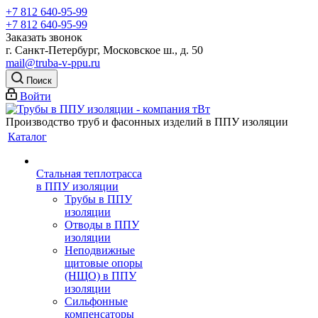
+7 812 640-95-99
+7 812 640-95-99
Заказать звонок
г. Санкт-Петербург, Московское ш., д. 50
mail@truba-v-ppu.ru
Поиск
Войти
Производство труб и фасонных изделий в ППУ изоляции
Каталог
Стальная теплотрасса
в ППУ изоляции
Трубы в ППУ
изоляции
Отводы в ППУ
изоляции
Неподвижные
щитовые опоры
(НЩО) в ППУ
изоляции
Cильфонные
компенсаторы