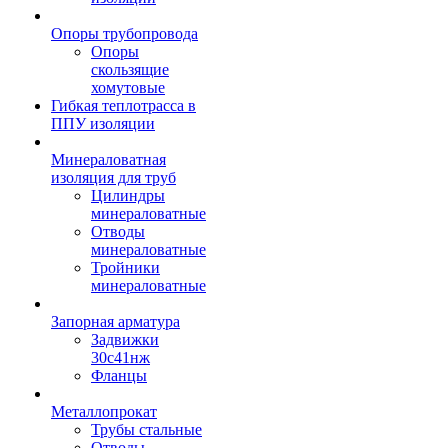
Опоры трубопровода
Опоры
скользящие
хомутовые
Гибкая теплотрасса в
ППУ изоляции
Минераловатная
изоляция для труб
Цилиндры
минераловатные
Отводы
минераловатные
Тройники
минераловатные
Запорная арматура
Задвижки
30с41нж
Фланцы
Металлопрокат
Трубы стальные
Отводы