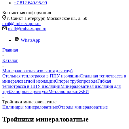
+7 812 640-95-99
Контактная информация
г. Санкт-Петербург, Московское ш., д. 50
mail@truba-v-ppu.ru
mail@truba-v-ppu.ru
WhatsApp
Главная
-
Каталог
-
Минераловатная изоляция для труб
Стальная теплотрасса в ППУ изоляции
Стальная теплотрасса в
минераловатной изоляции
Опоры трубопровода
Гибкая
теплотрасса в ППУ изоляции
Минераловатная изоляция для
труб
Запорная арматура
Металлопрокат
ЖБИ
-
Тройники минераловатные
Цилиндры минераловатные
Отводы минераловатные
Тройники минераловатные