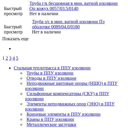
Труба г/к бесшовная в мин. ватной изоляции
Быстрый
Оц кожух 0057/03.5/0140
просмотр
Нет в наличии
Труба э/с в мин. ватной изоляции Пэ
Быстрый
оболочке 0089/04.0/0180
просмотр
Нет в наличии
Показать еще
1
2
3
4
5
Стальная теплотрасса в ППУ изоляции
Трубы в ППУ изоляции
Отводы в ППУ изоляции
Неподвижные щитовые опоры (НЩО) в ППУ
изоляции
Cильфонные компенсаторы (СКУ) в ППУ
изоляции
Элементы неподвижных опор (ЭНО) в ППУ
изоляции
Концевые элементы в ППУ изоляции
Краны в ППУ изоляции
Металлические заглушки