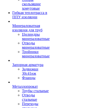
скользящие
хомутовые
Гибкая теплотрасса в
ППУ изоляции
Минераловатная
изоляция для труб
Цилиндры
минераловатные
Отводы
минераловатные
Тройники
минераловатные
Запорная арматура
Задвижки
30с41нж
Фланцы
Металлопрокат
Трубы стальные
Отводы
стальные
Переходы