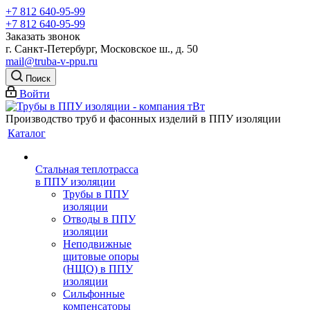
+7 812 640-95-99
+7 812 640-95-99
Заказать звонок
г. Санкт-Петербург, Московское ш., д. 50
mail@truba-v-ppu.ru
Поиск
Войти
Производство труб и фасонных изделий в ППУ изоляции
Каталог
Стальная теплотрасса
в ППУ изоляции
Трубы в ППУ
изоляции
Отводы в ППУ
изоляции
Неподвижные
щитовые опоры
(НЩО) в ППУ
изоляции
Cильфонные
компенсаторы