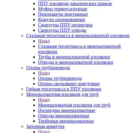
ППУ изоляция давальческих кранов
Муфты термоусадочные
Пенопакеты монтажные
Кожухи оцинкованные
Скорлупы ППУ цилиндры
Скорлупы ППУ отводы
Стальная теплотрасса в минераловатной изоляции
Назад
Стальная теплотрасса в минераловатной
изоляции
Трубы в минераловатной изоляции
Отводы в минераловатной изоляции
Опоры трубопровода
Назад
Опоры трубопровода
Опоры скользящие хомутовые
Гибкая теплотрасса в ППУ изоляции
Минераловатная изоляция для труб
Назад
Минераловатная изоляция для труб
Цилиндры минераловатные
Отводы минераловатные
Тройники минераловатные
Запорная арматура
Назад