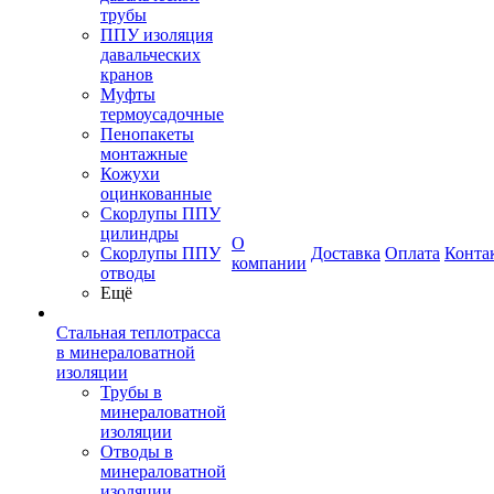
трубы
ППУ изоляция
давальческих
кранов
Муфты
термоусадочные
Пенопакеты
монтажные
Кожухи
оцинкованные
Скорлупы ППУ
цилиндры
О
Скорлупы ППУ
Доставка
Оплата
Конта
компании
отводы
Ещё
Стальная теплотрасса
в минераловатной
изоляции
Трубы в
минераловатной
изоляции
Отводы в
минераловатной
изоляции