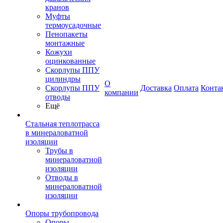
кранов
Муфты
термоусадочные
Пенопакеты
монтажные
Кожухи
оцинкованные
Скорлупы ППУ
цилиндры
О
Скорлупы ППУ
Доставка
Оплата
Конта
компании
отводы
Ещё
Стальная теплотрасса
в минераловатной
изоляции
Трубы в
минераловатной
изоляции
Отводы в
минераловатной
изоляции
Опоры трубопровода
Опоры