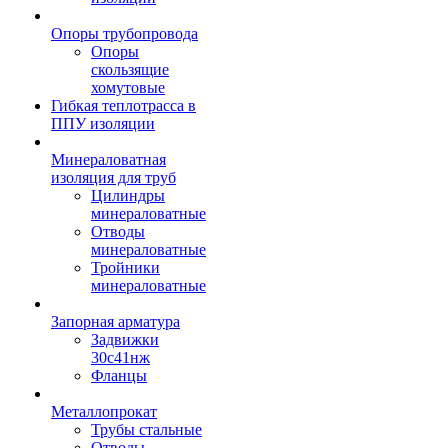
Опоры трубопровода
Опоры
скользящие
хомутовые
Гибкая теплотрасса в
ППУ изоляции
Минераловатная
изоляция для труб
Цилиндры
минераловатные
Отводы
минераловатные
Тройники
минераловатные
Запорная арматура
Задвижки
30с41нж
Фланцы
Металлопрокат
Трубы стальные
Отводы