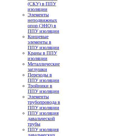
(СКУ) в ППУ
изоляции
Элементы
неподвижных
опор (ЭНО) в
ППУ изоляции
Концевые
элементы в
ППУ изоляции
Краны в ППУ
изоляции
Металлические
заглушки
Переходы в
ППУ изоляции
Тройники в
ППУ изоляции
Элементы
трубопровода в
ППУ изоляции
ППУ изоляция
давальческой
трубы
ППУ изоляция
давальческих