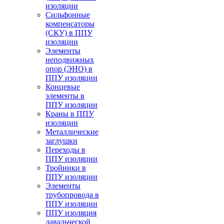
изоляции
Cильфонные
компенсаторы
(СКУ) в ППУ
изоляции
Элементы
неподвижных
опор (ЭНО) в
ППУ изоляции
Концевые
элементы в
ППУ изоляции
Краны в ППУ
изоляции
Металлические
заглушки
Переходы в
ППУ изоляции
Тройники в
ППУ изоляции
Элементы
трубопровода в
ППУ изоляции
ППУ изоляция
давальческой