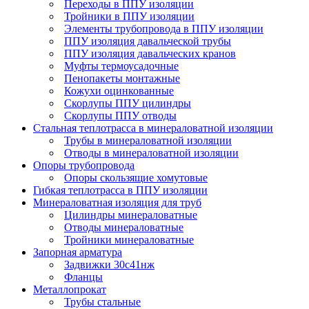
Переходы в ППУ изоляции
Тройники в ППУ изоляции
Элементы трубопровода в ППУ изоляции
ППУ изоляция давальческой трубы
ППУ изоляция давальческих кранов
Муфты термоусадочные
Пенопакеты монтажные
Кожухи оцинкованные
Скорлупы ППУ цилиндры
Скорлупы ППУ отводы
Стальная теплотрасса в минераловатной изоляции
Трубы в минераловатной изоляции
Отводы в минераловатной изоляции
Опоры трубопровода
Опоры скользящие хомутовые
Гибкая теплотрасса в ППУ изоляции
Минераловатная изоляция для труб
Цилиндры минераловатные
Отводы минераловатные
Тройники минераловатные
Запорная арматура
Задвижки 30с41нж
Фланцы
Металлопрокат
Трубы стальные