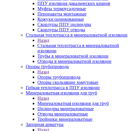
ППУ изоляция давальческих кранов
Муфты термоусадочные
Пенопакеты монтажные
Кожухи оцинкованные
Скорлупы ППУ цилиндры
Скорлупы ППУ отводы
Стальная теплотрасса в минераловатной изоляции
Назад
Стальная теплотрасса в минераловатной
изоляции
Трубы в минераловатной изоляции
Отводы в минераловатной изоляции
Опоры трубопровода
Назад
Опоры трубопровода
Опоры скользящие хомутовые
Гибкая теплотрасса в ППУ изоляции
Минераловатная изоляция для труб
Назад
Минераловатная изоляция для труб
Цилиндры минераловатные
Отводы минераловатные
Тройники минераловатные
Запорная арматура
Назад