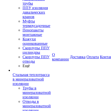
трубы
ППУ изоляция
давальческих
кранов
Муфты
термоусадочные
Пенопакеты
монтажные
Кожухи
оцинкованные
Скорлупы ППУ
цилиндры
О
Скорлупы ППУ
Доставка
Оплата
Конта
компании
отводы
Ещё
Стальная теплотрасса
в минераловатной
изоляции
Трубы в
минераловатной
изоляции
Отводы в
минераловатной
изоляции