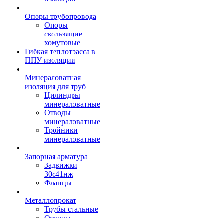
Опоры трубопровода
Опоры
скользящие
хомутовые
Гибкая теплотрасса в
ППУ изоляции
Минераловатная
изоляция для труб
Цилиндры
минераловатные
Отводы
минераловатные
Тройники
минераловатные
Запорная арматура
Задвижки
30с41нж
Фланцы
Металлопрокат
Трубы стальные
Отводы