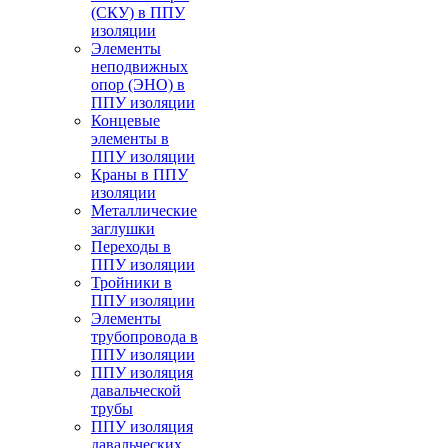
(СКУ) в ППУ
изоляции
Элементы
неподвижных
опор (ЭНО) в
ППУ изоляции
Концевые
элементы в
ППУ изоляции
Краны в ППУ
изоляции
Металлические
заглушки
Переходы в
ППУ изоляции
Тройники в
ППУ изоляции
Элементы
трубопровода в
ППУ изоляции
ППУ изоляция
давальческой
трубы
ППУ изоляция
давальческих