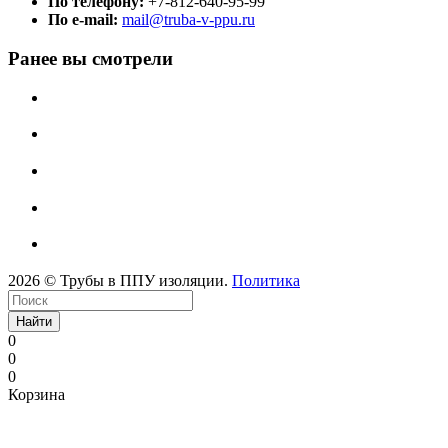
По телефону:
+7-812-640-95-99
По e-mail:
mail@truba-v-ppu.ru
Ранее вы смотрели
2026 © Трубы в ППУ изоляции.
Политика
Найти
0
0
0
Корзина