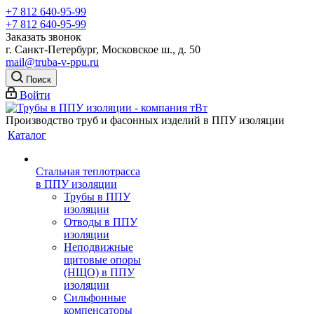
+7 812 640-95-99
+7 812 640-95-99
Заказать звонок
г. Санкт-Петербург, Московское ш., д. 50
mail@truba-v-ppu.ru
Поиск
Войти
Производство труб и фасонных изделий в ППУ изоляции
Каталог
Стальная теплотрасса
в ППУ изоляции
Трубы в ППУ
изоляции
Отводы в ППУ
изоляции
Неподвижные
щитовые опоры
(НЩО) в ППУ
изоляции
Cильфонные
компенсаторы