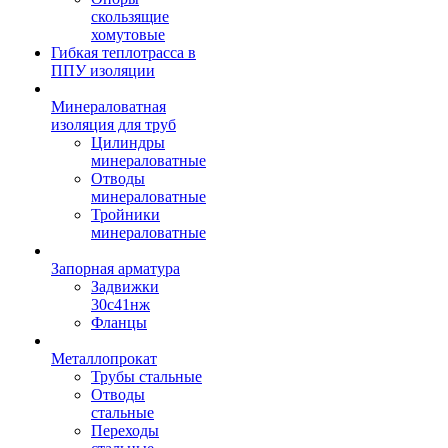
скользящие
хомутовые
Гибкая теплотрасса в
ППУ изоляции
Минераловатная
изоляция для труб
Цилиндры
минераловатные
Отводы
минераловатные
Тройники
минераловатные
Запорная арматура
Задвижки
30с41нж
Фланцы
Металлопрокат
Трубы стальные
Отводы
стальные
Переходы