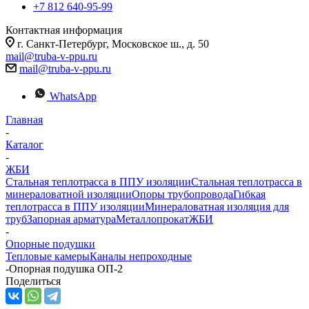
+7 812 640-95-99
Контактная информация
г. Санкт-Петербург, Московское ш., д. 50
mail@truba-v-ppu.ru
mail@truba-v-ppu.ru
WhatsApp
Главная
-
Каталог
-
ЖБИ
Стальная теплотрасса в ППУ изоляции
Стальная теплотрасса в
минераловатной изоляции
Опоры трубопровода
Гибкая
теплотрасса в ППУ изоляции
Минераловатная изоляция для
труб
Запорная арматура
Металлопрокат
ЖБИ
-
Опорные подушки
Тепловые камеры
Каналы непроходные
-
Опорная подушка ОП-2
Поделиться