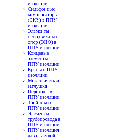
изоляции
Cильфонные
компенсаторы
(СКУ) в ППУ
изоляции
Элементы
неподвижных
опор (ЭНО) в
ППУ изоляции
Концевые
элементы в
ППУ изоляции
Краны в ППУ
изоляции
Металлические
заглушки
Переходы в
ППУ изоляции
Тройники в
ППУ изоляции
Элементы
трубопровода в
ППУ изоляции
ППУ изоляция
давальческой