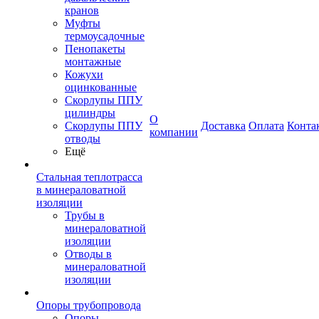
кранов
Муфты
термоусадочные
Пенопакеты
монтажные
Кожухи
оцинкованные
Скорлупы ППУ
цилиндры
О
Скорлупы ППУ
Доставка
Оплата
Конта
компании
отводы
Ещё
Стальная теплотрасса
в минераловатной
изоляции
Трубы в
минераловатной
изоляции
Отводы в
минераловатной
изоляции
Опоры трубопровода
Опоры