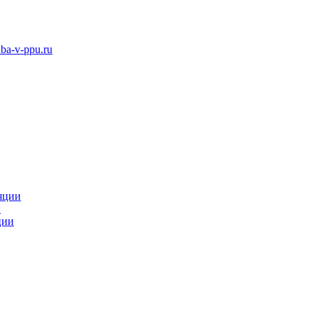
ba-v-ppu.ru
яции
и
ции