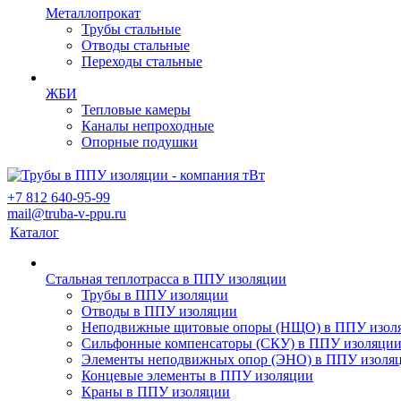
Металлопрокат
Трубы стальные
Отводы стальные
Переходы стальные
ЖБИ
Тепловые камеры
Каналы непроходные
Опорные подушки
+7 812 640-95-99
mail@truba-v-ppu.ru
Каталог
Стальная теплотрасса в ППУ изоляции
Трубы в ППУ изоляции
Отводы в ППУ изоляции
Неподвижные щитовые опоры (НЩО) в ППУ изол
Cильфонные компенсаторы (СКУ) в ППУ изоляци
Элементы неподвижных опор (ЭНО) в ППУ изоля
Концевые элементы в ППУ изоляции
Краны в ППУ изоляции