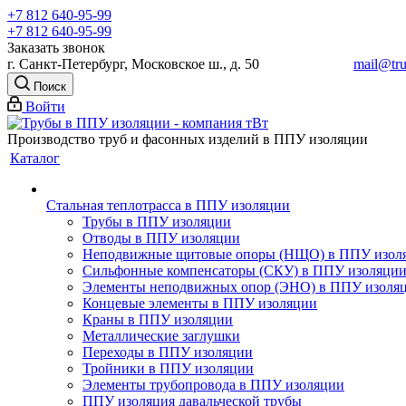
+7 812 640-95-99
+7 812 640-95-99
Заказать звонок
г. Санкт-Петербург, Московское ш., д. 50
mail@tru
Поиск
Войти
Производство труб и фасонных изделий в ППУ изоляции
Каталог
Стальная теплотрасса в ППУ изоляции
Трубы в ППУ изоляции
Отводы в ППУ изоляции
Неподвижные щитовые опоры (НЩО) в ППУ изол
Cильфонные компенсаторы (СКУ) в ППУ изоляци
Элементы неподвижных опор (ЭНО) в ППУ изоля
Концевые элементы в ППУ изоляции
Краны в ППУ изоляции
Металлические заглушки
Переходы в ППУ изоляции
Тройники в ППУ изоляции
Элементы трубопровода в ППУ изоляции
ППУ изоляция давальческой трубы