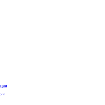
яции
и
ции