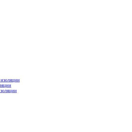
изоляции
ляции
золяции