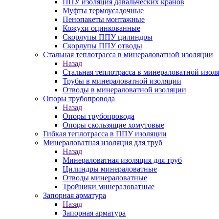
ППУ изоляция давальческих кранов
Муфты термоусадочные
Пенопакеты монтажные
Кожухи оцинкованные
Скорлупы ППУ цилиндры
Скорлупы ППУ отводы
Стальная теплотрасса в минераловатной изоляции
Назад
Стальная теплотрасса в минераловатной изол
Трубы в минераловатной изоляции
Отводы в минераловатной изоляции
Опоры трубопровода
Назад
Опоры трубопровода
Опоры скользящие хомутовые
Гибкая теплотрасса в ППУ изоляции
Минераловатная изоляция для труб
Назад
Минераловатная изоляция для труб
Цилиндры минераловатные
Отводы минераловатные
Тройники минераловатные
Запорная арматура
Назад
Запорная арматура