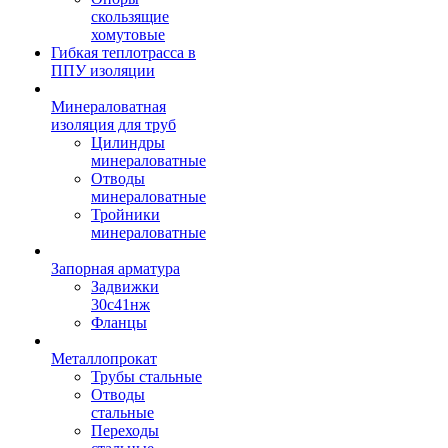
скользящие
хомутовые
Гибкая теплотрасса в
ППУ изоляции
Минераловатная
изоляция для труб
Цилиндры
минераловатные
Отводы
минераловатные
Тройники
минераловатные
Запорная арматура
Задвижки
30с41нж
Фланцы
Металлопрокат
Трубы стальные
Отводы
стальные
Переходы