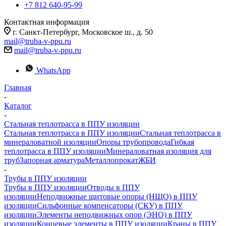
+7 812 640-95-99
Контактная информация
г. Санкт-Петербург, Московское ш., д. 50
mail@truba-v-ppu.ru
mail@truba-v-ppu.ru
WhatsApp
Главная
-
Каталог
-
Стальная теплотрасса в ППУ изоляции
Стальная теплотрасса в ППУ изоляции
Стальная теплотрасса в
минераловатной изоляции
Опоры трубопровода
Гибкая
теплотрасса в ППУ изоляции
Минераловатная изоляция для
труб
Запорная арматура
Металлопрокат
ЖБИ
-
Трубы в ППУ изоляции
Трубы в ППУ изоляции
Отводы в ППУ
изоляции
Неподвижные щитовые опоры (НЩО) в ППУ
изоляции
Cильфонные компенсаторы (СКУ) в ППУ
изоляции
Элементы неподвижных опор (ЭНО) в ППУ
изоляции
Концевые элементы в ППУ изоляции
Краны в ППУ