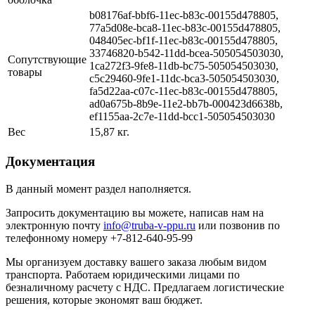
b08176af-bbf6-11ec-b83c-00155d478805,
77a5d08e-bca8-11ec-b83c-00155d478805,
048405ec-bf1f-11ec-b83c-00155d478805,
33746820-b542-11dd-bcea-505054503030,
Сопутствующие
1ca272f3-9fe8-11db-bc75-505054503030,
товары
c5c29460-9fe1-11dc-bca3-505054503030,
fa5d22aa-c07c-11ec-b83c-00155d478805,
ad0a675b-8b9e-11e2-bb7b-000423d6638b,
ef1155aa-2c7e-11dd-bcc1-505054503030
Вес
15,87 кг.
Документация
В данный момент раздел наполняется.
Запросить документацию вы можете, написав нам на
электронную почту
info@truba-v-ppu.ru
или позвонив по
телефонному номеру +7-812-640-95-99
Мы организуем доставку вашего заказа любым видом
транспорта. Работаем юридическими лицами по
безналичному расчету с НДС. Предлагаем логистические
решения, которые экономят ваш бюджет.