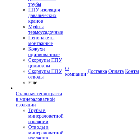
трубы
ППУ изоляция
давальческих
кранов
Муфты
термоусадочные
Пенопакеты
монтажные
Кожухи
оцинкованные
Скорлупы ППУ
цилиндры
О
Скорлупы ППУ
Доставка
Оплата
Конта
компании
отводы
Ещё
Стальная теплотрасса
в минераловатной
изоляции
Трубы в
минераловатной
изоляции
Отводы в
минераловатной
изоляции