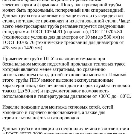
электросварки и формовки. Шов у электросварной трубы
может быть продольный, поперечный или спиралевидный.
Данная труба изготавливается чаще всего из углеродистой
стали, но также ее производят и из легированной стали. Чаще
всего электросварная труба регламентируется следующими
стандартами: ГОСТ 10704-91 (сортамент), ГОСТ 10705-80
(технические условия для диаметров от 10 мм до 530 мм) и
ГОСТ 10706-76 (технические требования для диаметров от
478 мм до 1420 мм).
Применение труб в ППУ изоляции возможно при
бесканальном методе подземной прокладки тепловых трасс,
который является менее затратным, по сравнению
использованием стандартной технологии монтажа. Помимо
этого, трубы ППУ имеют высокие эксплуатационные
характеристики, обеспечивают долгий срок службы тепловой
трассы (до 50 лет) и предусматривают возможность
использования в температурном диапазоне от +30˚C до +80˚C.
Изделие подходит для монтажа тепловых сетей, сетей
холодного и горячего водоснабжения, а также для
строительства нефте- и газопроводов.
Данная труба в изоляции из пенополиуретана в соответствии
с ГОСТ 30732-2020 предусматривает следующие элементы: