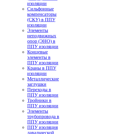
изоляции
Cильфонные
компенсаторы
(СКУ) в ППУ
изоляции
Элементы
неподвижных
опор (ЭНО) в
ППУ изоляции
Концевые
элементы в
ППУ изоляции
Краны в ППУ
изоляции
Металлические
заглушки
Переходы в
ППУ изоляции
Тройники в
ППУ изоляции
Элементы
трубопровода в
ППУ изоляции
ППУ изоляция
давальческой