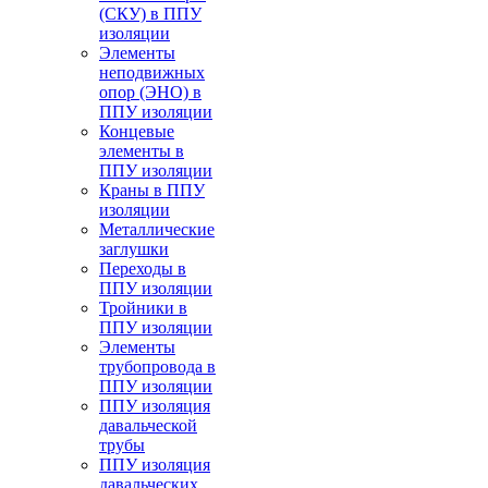
(СКУ) в ППУ
изоляции
Элементы
неподвижных
опор (ЭНО) в
ППУ изоляции
Концевые
элементы в
ППУ изоляции
Краны в ППУ
изоляции
Металлические
заглушки
Переходы в
ППУ изоляции
Тройники в
ППУ изоляции
Элементы
трубопровода в
ППУ изоляции
ППУ изоляция
давальческой
трубы
ППУ изоляция
давальческих