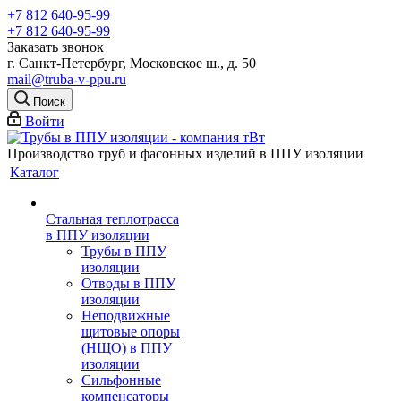
+7 812 640-95-99
+7 812 640-95-99
Заказать звонок
г. Санкт-Петербург, Московское ш., д. 50
mail@truba-v-ppu.ru
Поиск
Войти
Производство труб и фасонных изделий в ППУ изоляции
Каталог
Стальная теплотрасса
в ППУ изоляции
Трубы в ППУ
изоляции
Отводы в ППУ
изоляции
Неподвижные
щитовые опоры
(НЩО) в ППУ
изоляции
Cильфонные
компенсаторы