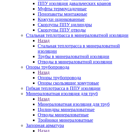
ППУ изоляция давальческих кранов
Муфты термоусадочные
Пенопакеты монтажные
Кожухи оцинкованные
Скорлупы ППУ цилиндры
Скорлупы ППУ отводы
Стальная теплотрасса в минераловатной изоляции
Назад
Стальная теплотрасса в минераловатной
изоляции
Трубы в минераловатной изоляции
Отводы в минераловатной изоляции
Опоры трубопровода
Назад
Опоры трубопровода
Опоры скользящие хомутовые
Гибкая теплотрасса в ППУ изоляции
Минераловатная изоляция для труб
Назад
Минераловатная изоляция для труб
Цилиндры минераловатные
Отводы минераловатные
Тройники минераловатные
Запорная арматура
Назад