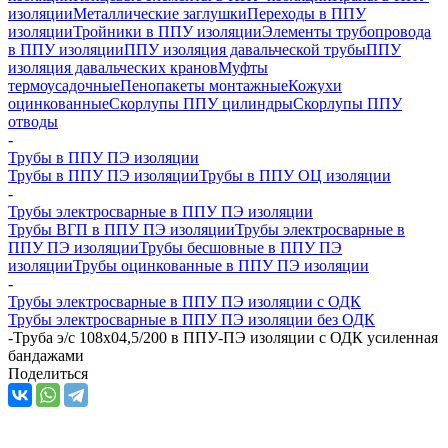
изоляции
Металлические заглушки
Переходы в ППУ
изоляции
Тройники в ППУ изоляции
Элементы трубопровода
в ППУ изоляции
ППУ изоляция давальческой трубы
ППУ
изоляция давальческих кранов
Муфты
термоусадочные
Пенопакеты монтажные
Кожухи
оцинкованные
Скорлупы ППУ цилиндры
Скорлупы ППУ
отводы
-
Трубы в ППУ ПЭ изоляции
Трубы в ППУ ПЭ изоляции
Трубы в ППУ ОЦ изоляции
-
Трубы электросварные в ППУ ПЭ изоляции
Трубы ВГП в ППУ ПЭ изоляции
Трубы электросварные в
ППУ ПЭ изоляции
Трубы бесшовные в ППУ ПЭ
изоляции
Трубы оцинкованные в ППУ ПЭ изоляции
-
Трубы электросварные в ППУ ПЭ изоляции с ОДК
Трубы электросварные в ППУ ПЭ изоляции без ОДК
-
Труба э/с 108х04,5/200 в ППУ-ПЭ изоляции с ОДК усиленная
бандажами
Поделиться