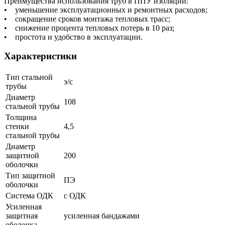
Преимущества использования труб в ППУ изоляции:
• уменьшение эксплуатационных и ремонтных расходов;
• сокращение сроков монтажа тепловых трасс;
• снижение процента тепловых потерь в 10 раз;
• простота и удобство в эксплуатации.
Характеристики
Тип стальной
э/с
трубы
Диаметр
108
стальной трубы
Толщина
стенки
4,5
стальной трубы
Диаметр
защитной
200
оболочки
Тип защитной
ПЭ
оболочки
Система ОДК
с ОДК
Усиленная
защитная
усиленная бандажами
оболочка