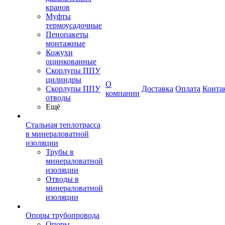
кранов
Муфты
термоусадочные
Пенопакеты
монтажные
Кожухи
оцинкованные
Скорлупы ППУ
цилиндры
О
Скорлупы ППУ
Доставка
Оплата
Конта
компании
отводы
Ещё
Стальная теплотрасса
в минераловатной
изоляции
Трубы в
минераловатной
изоляции
Отводы в
минераловатной
изоляции
Опоры трубопровода
Опоры