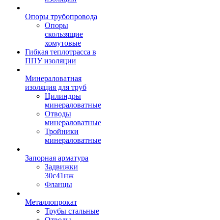
Опоры трубопровода
Опоры
скользящие
хомутовые
Гибкая теплотрасса в
ППУ изоляции
Минераловатная
изоляция для труб
Цилиндры
минераловатные
Отводы
минераловатные
Тройники
минераловатные
Запорная арматура
Задвижки
30с41нж
Фланцы
Металлопрокат
Трубы стальные
Отводы