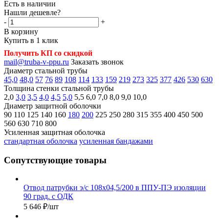
Есть в наличии
Нашли дешевле?
-
+
В корзину
Купить в 1 клик
Получить КП со скидкой
mail@truba-v-ppu.ru
Заказать звонок
Диаметр стальной трубы
45,0
48,0
57
76
89
108
114
133
159
219
273
325
377
426
530
630
Толщина стенки стальной трубы
2,0
3,0
3,5
4,0
4,5
5,0
5,5
6,0
7,0
8,0
9,0
10,0
Диаметр защитной оболочки
90
110
125
140
160
180
200
225
250
280
315
355
400
450
500
560
630
710
800
Усиленная защитная оболочка
стандартная оболочка
усиленная бандажами
Сопутствующие товары
Отвод патрубки э/с 108х04,5/200 в ППУ-ПЭ изоляции
90 град. с ОДК
5 646
₽
/шт