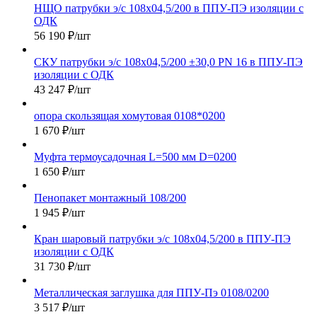
НЩО патрубки э/с 108х04,5/200 в ППУ-ПЭ изоляции с
ОДК
56 190
₽
/шт
СКУ патрубки э/с 108х04,5/200 ±30,0 PN 16 в ППУ-ПЭ
изоляции с ОДК
43 247
₽
/шт
опора скользящая хомутовая 0108*0200
1 670
₽
/шт
Муфта термоусадочная L=500 мм D=0200
1 650
₽
/шт
Пенопакет монтажный 108/200
1 945
₽
/шт
Кран шаровый патрубки э/с 108х04,5/200 в ППУ-ПЭ
изоляции с ОДК
31 730
₽
/шт
Металлическая заглушка для ППУ-Пэ 0108/0200
3 517
₽
/шт