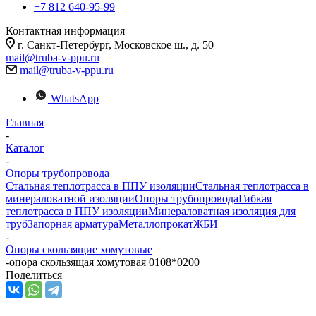
+7 812 640-95-99
Контактная информация
г. Санкт-Петербург, Московское ш., д. 50
mail@truba-v-ppu.ru
mail@truba-v-ppu.ru
WhatsApp
Главная
-
Каталог
-
Опоры трубопровода
Стальная теплотрасса в ППУ изоляции
Стальная теплотрасса в
минераловатной изоляции
Опоры трубопровода
Гибкая
теплотрасса в ППУ изоляции
Минераловатная изоляция для
труб
Запорная арматура
Металлопрокат
ЖБИ
-
Опоры скользящие хомутовые
-
опора скользящая хомутовая 0108*0200
Поделиться