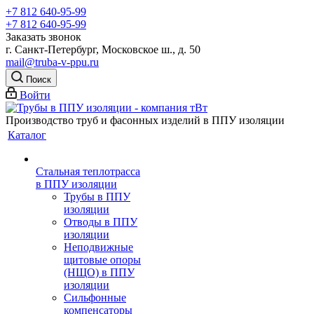
+7 812 640-95-99
+7 812 640-95-99
Заказать звонок
г. Санкт-Петербург, Московское ш., д. 50
mail@truba-v-ppu.ru
Поиск
Войти
Производство труб и фасонных изделий в ППУ изоляции
Каталог
Стальная теплотрасса
в ППУ изоляции
Трубы в ППУ
изоляции
Отводы в ППУ
изоляции
Неподвижные
щитовые опоры
(НЩО) в ППУ
изоляции
Cильфонные
компенсаторы