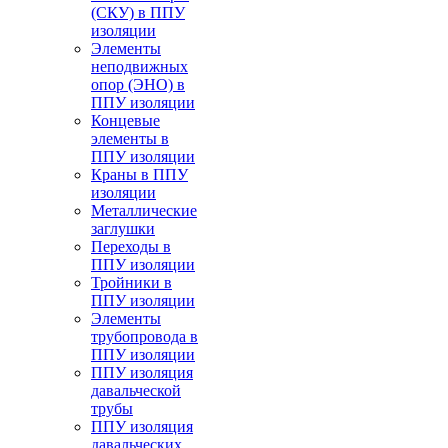
(СКУ) в ППУ
изоляции
Элементы
неподвижных
опор (ЭНО) в
ППУ изоляции
Концевые
элементы в
ППУ изоляции
Краны в ППУ
изоляции
Металлические
заглушки
Переходы в
ППУ изоляции
Тройники в
ППУ изоляции
Элементы
трубопровода в
ППУ изоляции
ППУ изоляция
давальческой
трубы
ППУ изоляция
давальческих