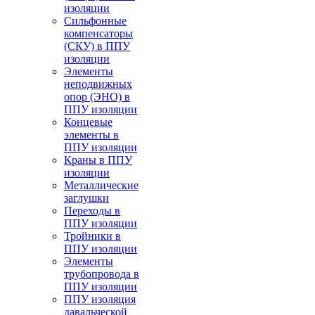
изоляции
Cильфонные
компенсаторы
(СКУ) в ППУ
изоляции
Элементы
неподвижных
опор (ЭНО) в
ППУ изоляции
Концевые
элементы в
ППУ изоляции
Краны в ППУ
изоляции
Металлические
заглушки
Переходы в
ППУ изоляции
Тройники в
ППУ изоляции
Элементы
трубопровода в
ППУ изоляции
ППУ изоляция
давальческой