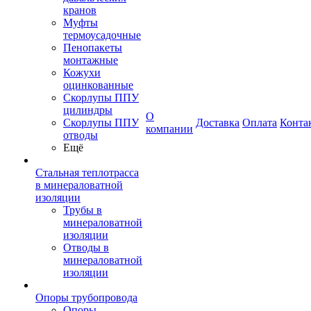
кранов
Муфты
термоусадочные
Пенопакеты
монтажные
Кожухи
оцинкованные
Скорлупы ППУ
цилиндры
О
Скорлупы ППУ
Доставка
Оплата
Конта
компании
отводы
Ещё
Стальная теплотрасса
в минераловатной
изоляции
Трубы в
минераловатной
изоляции
Отводы в
минераловатной
изоляции
Опоры трубопровода
Опоры