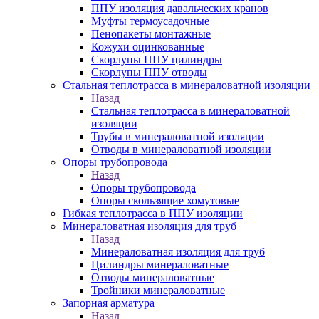
ППУ изоляция давальческих кранов
Муфты термоусадочные
Пенопакеты монтажные
Кожухи оцинкованные
Скорлупы ППУ цилиндры
Скорлупы ППУ отводы
Стальная теплотрасса в минераловатной изоляции
Назад
Стальная теплотрасса в минераловатной
изоляции
Трубы в минераловатной изоляции
Отводы в минераловатной изоляции
Опоры трубопровода
Назад
Опоры трубопровода
Опоры скользящие хомутовые
Гибкая теплотрасса в ППУ изоляции
Минераловатная изоляция для труб
Назад
Минераловатная изоляция для труб
Цилиндры минераловатные
Отводы минераловатные
Тройники минераловатные
Запорная арматура
Назад