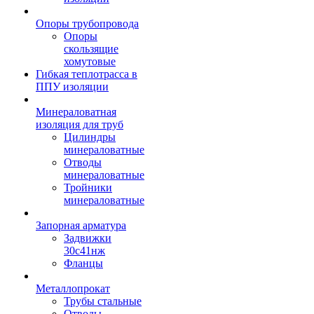
Опоры трубопровода
Опоры
скользящие
хомутовые
Гибкая теплотрасса в
ППУ изоляции
Минераловатная
изоляция для труб
Цилиндры
минераловатные
Отводы
минераловатные
Тройники
минераловатные
Запорная арматура
Задвижки
30с41нж
Фланцы
Металлопрокат
Трубы стальные
Отводы