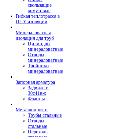
скользящие
хомутовые
Гибкая теплотрасса в
ППУ изоляции
Минераловатная
изоляция для труб
Цилиндры
минераловатные
Отводы
минераловатные
Тройники
минераловатные
Запорная арматура
Задвижки
30с41нж
Фланцы
Металлопрокат
Трубы стальные
Отводы
стальные
Переходы