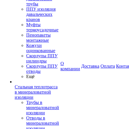
трубы
ППУ изоляция
давальческих
кранов
Муфты
термоусадочные
Пенопакеты
монтажные
Кожухи
оцинкованные
Скорлупы ППУ
цилиндры
О
Скорлупы ППУ
Доставка
Оплата
Конта
компании
отводы
Ещё
Стальная теплотрасса
в минераловатной
изоляции
Трубы в
минераловатной
изоляции
Отводы в
минераловатной
изоляции