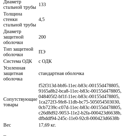
Диаметр
133
стальной трубы
Толщина
стенки
4,5
стальной трубы
Диаметр
защитной
200
оболочки
Тип защитной
ПЭ
оболочки
Система ОДК
с ОДК
Усиленная
защитная
стандартная оболочка
оболочка
f52f313d-bbf6-11ec-b83c-00155d478805,
9165a8b2-bca8-11ec-b83c-00155d478805,
048405f2-bf1f-11ec-b83c-00155d478805,
Сопутствующие
1ca272f3-9fe8-11db-bc75-505054503030,
товары
0cb7239c-c07d-11ec-b83c-00155d478805,
c26d8d92-9053-11e2-b2fa-000423d6638b,
dfbddf94-245c-11e0-92c8-000423d6638b
Вес
17,69 кг.