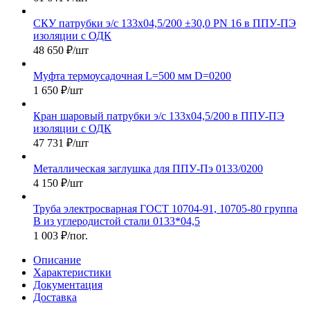
СКУ патрубки э/с 133х04,5/200 ±30,0 PN 16 в ППУ-ПЭ
изоляции с ОДК
48 650
₽
/шт
Муфта термоусадочная L=500 мм D=0200
1 650
₽
/шт
Кран шаровый патрубки э/с 133х04,5/200 в ППУ-ПЭ
изоляции с ОДК
47 731
₽
/шт
Металлическая заглушка для ППУ-Пэ 0133/0200
4 150
₽
/шт
Труба электросварная ГОСТ 10704-91, 10705-80 группа
В из углеродистой стали 0133*04,5
1 003
₽
/пог.
Описание
Характеристики
Документация
Доставка