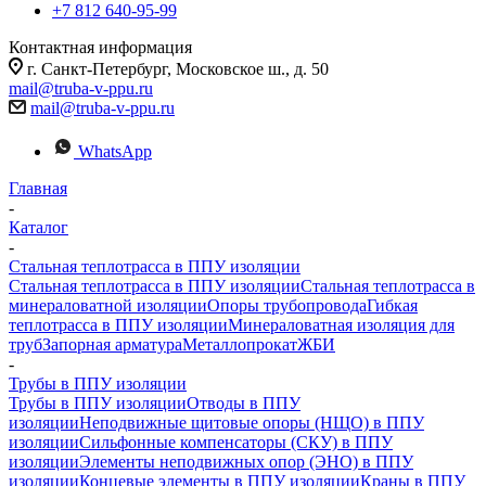
+7 812 640-95-99
Контактная информация
г. Санкт-Петербург, Московское ш., д. 50
mail@truba-v-ppu.ru
mail@truba-v-ppu.ru
WhatsApp
Главная
-
Каталог
-
Стальная теплотрасса в ППУ изоляции
Стальная теплотрасса в ППУ изоляции
Стальная теплотрасса в
минераловатной изоляции
Опоры трубопровода
Гибкая
теплотрасса в ППУ изоляции
Минераловатная изоляция для
труб
Запорная арматура
Металлопрокат
ЖБИ
-
Трубы в ППУ изоляции
Трубы в ППУ изоляции
Отводы в ППУ
изоляции
Неподвижные щитовые опоры (НЩО) в ППУ
изоляции
Cильфонные компенсаторы (СКУ) в ППУ
изоляции
Элементы неподвижных опор (ЭНО) в ППУ
изоляции
Концевые элементы в ППУ изоляции
Краны в ППУ