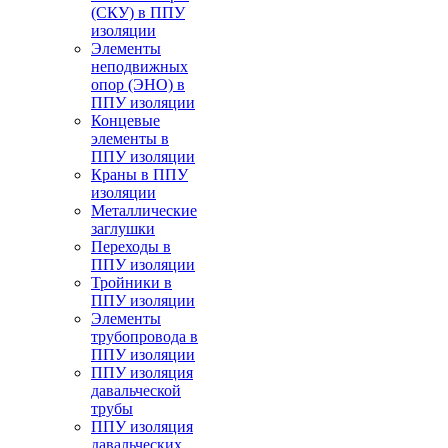
(СКУ) в ППУ
изоляции
Элементы
неподвижных
опор (ЭНО) в
ППУ изоляции
Концевые
элементы в
ППУ изоляции
Краны в ППУ
изоляции
Металлические
заглушки
Переходы в
ППУ изоляции
Тройники в
ППУ изоляции
Элементы
трубопровода в
ППУ изоляции
ППУ изоляция
давальческой
трубы
ППУ изоляция
давальческих