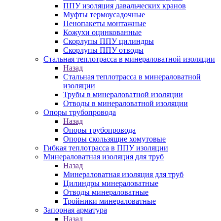
ППУ изоляция давальческих кранов
Муфты термоусадочные
Пенопакеты монтажные
Кожухи оцинкованные
Скорлупы ППУ цилиндры
Скорлупы ППУ отводы
Стальная теплотрасса в минераловатной изоляции
Назад
Стальная теплотрасса в минераловатной
изоляции
Трубы в минераловатной изоляции
Отводы в минераловатной изоляции
Опоры трубопровода
Назад
Опоры трубопровода
Опоры скользящие хомутовые
Гибкая теплотрасса в ППУ изоляции
Минераловатная изоляция для труб
Назад
Минераловатная изоляция для труб
Цилиндры минераловатные
Отводы минераловатные
Тройники минераловатные
Запорная арматура
Назад