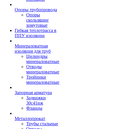
Опоры трубопровода
Опоры
скользящие
хомутовые
Гибкая теплотрасса в
ППУ изоляции
Минераловатная
изоляция для труб
Цилиндры
минераловатные
Отводы
минераловатные
Тройники
минераловатные
Запорная арматура
Задвижки
30с41нж
Фланцы
Металлопрокат
Трубы стальные
Отводы