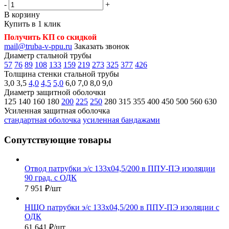
-
+
В корзину
Купить в 1 клик
Получить КП со скидкой
mail@truba-v-ppu.ru
Заказать звонок
Диаметр стальной трубы
57
76
89
108
133
159
219
273
325
377
426
Толщина стенки стальной трубы
3,0
3,5
4,0
4,5
5,0
6,0
7,0
8,0
9,0
Диаметр защитной оболочки
125
140
160
180
200
225
250
280
315
355
400
450
500
560
630
Усиленная защитная оболочка
стандартная оболочка
усиленная бандажами
Сопутствующие товары
Отвод патрубки э/с 133х04,5/200 в ППУ-ПЭ изоляции
90 град. с ОДК
7 951
₽
/шт
НЩО патрубки э/с 133х04,5/200 в ППУ-ПЭ изоляции с
ОДК
61 641
₽
/шт