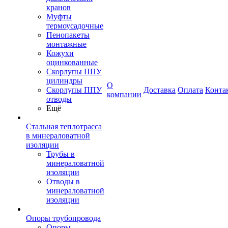
кранов
Муфты
термоусадочные
Пенопакеты
монтажные
Кожухи
оцинкованные
Скорлупы ППУ
цилиндры
О
Скорлупы ППУ
Доставка
Оплата
Конта
компании
отводы
Ещё
Стальная теплотрасса
в минераловатной
изоляции
Трубы в
минераловатной
изоляции
Отводы в
минераловатной
изоляции
Опоры трубопровода
Опоры