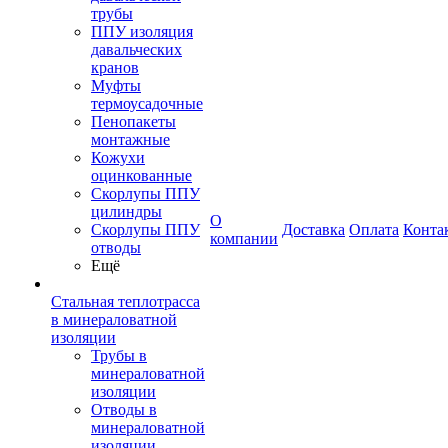
трубы
ППУ изоляция
давальческих
кранов
Муфты
термоусадочные
Пенопакеты
монтажные
Кожухи
оцинкованные
Скорлупы ППУ
цилиндры
О
Скорлупы ППУ
Доставка
Оплата
Конта
компании
отводы
Ещё
Стальная теплотрасса
в минераловатной
изоляции
Трубы в
минераловатной
изоляции
Отводы в
минераловатной
изоляции