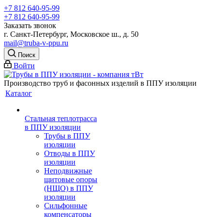
+7 812 640-95-99
+7 812 640-95-99
Заказать звонок
г. Санкт-Петербург, Московское ш., д. 50
mail@truba-v-ppu.ru
Поиск
Войти
Производство труб и фасонных изделий в ППУ изоляции
Каталог
Стальная теплотрасса
в ППУ изоляции
Трубы в ППУ
изоляции
Отводы в ППУ
изоляции
Неподвижные
щитовые опоры
(НЩО) в ППУ
изоляции
Cильфонные
компенсаторы