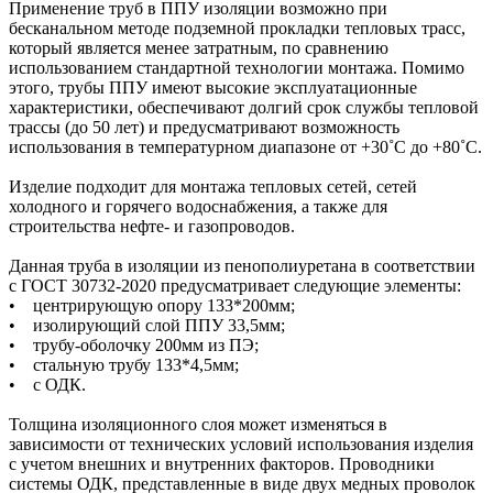
Применение труб в ППУ изоляции возможно при
бесканальном методе подземной прокладки тепловых трасс,
который является менее затратным, по сравнению
использованием стандартной технологии монтажа. Помимо
этого, трубы ППУ имеют высокие эксплуатационные
характеристики, обеспечивают долгий срок службы тепловой
трассы (до 50 лет) и предусматривают возможность
использования в температурном диапазоне от +30˚C до +80˚C.
Изделие подходит для монтажа тепловых сетей, сетей
холодного и горячего водоснабжения, а также для
строительства нефте- и газопроводов.
Данная труба в изоляции из пенополиуретана в соответствии
с ГОСТ 30732-2020 предусматривает следующие элементы:
• центрирующую опору 133*200мм;
• изолирующий слой ППУ 33,5мм;
• трубу-оболочку 200мм из ПЭ;
• стальную трубу 133*4,5мм;
• с ОДК.
Толщина изоляционного слоя может изменяться в
зависимости от технических условий использования изделия
с учетом внешних и внутренних факторов. Проводники
системы ОДК, представленные в виде двух медных проволок