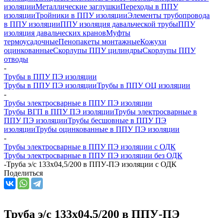
изоляции
Металлические заглушки
Переходы в ППУ
изоляции
Тройники в ППУ изоляции
Элементы трубопровода
в ППУ изоляции
ППУ изоляция давальческой трубы
ППУ
изоляция давальческих кранов
Муфты
термоусадочные
Пенопакеты монтажные
Кожухи
оцинкованные
Скорлупы ППУ цилиндры
Скорлупы ППУ
отводы
-
Трубы в ППУ ПЭ изоляции
Трубы в ППУ ПЭ изоляции
Трубы в ППУ ОЦ изоляции
-
Трубы электросварные в ППУ ПЭ изоляции
Трубы ВГП в ППУ ПЭ изоляции
Трубы электросварные в
ППУ ПЭ изоляции
Трубы бесшовные в ППУ ПЭ
изоляции
Трубы оцинкованные в ППУ ПЭ изоляции
-
Трубы электросварные в ППУ ПЭ изоляции с ОДК
Трубы электросварные в ППУ ПЭ изоляции без ОДК
-
Труба э/с 133х04,5/200 в ППУ-ПЭ изоляции с ОДК
Поделиться
Труба э/с 133х04,5/200 в ППУ-ПЭ