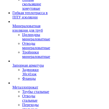
скользящие
хомутовые
Гибкая теплотрасса в
ППУ изоляции
Минераловатная
изоляция для труб
Цилиндры
минераловатные
Отводы
минераловатные
Тройники
минераловатные
Запорная арматура
Задвижки
30с41нж
Фланцы
Металлопрокат
Трубы стальные
Отводы
стальные
Переходы