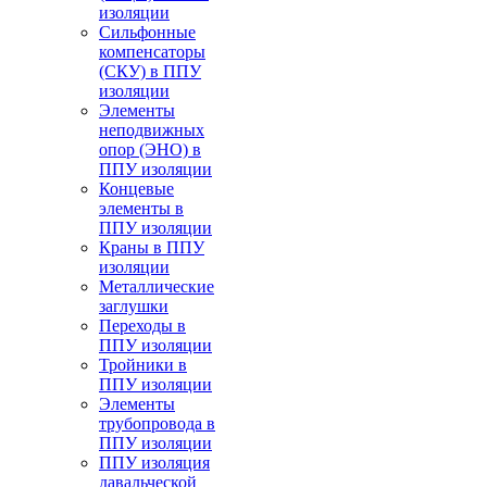
изоляции
Cильфонные
компенсаторы
(СКУ) в ППУ
изоляции
Элементы
неподвижных
опор (ЭНО) в
ППУ изоляции
Концевые
элементы в
ППУ изоляции
Краны в ППУ
изоляции
Металлические
заглушки
Переходы в
ППУ изоляции
Тройники в
ППУ изоляции
Элементы
трубопровода в
ППУ изоляции
ППУ изоляция
давальческой