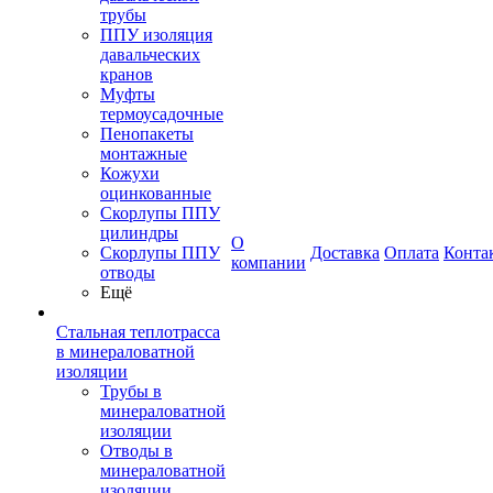
трубы
ППУ изоляция
давальческих
кранов
Муфты
термоусадочные
Пенопакеты
монтажные
Кожухи
оцинкованные
Скорлупы ППУ
цилиндры
О
Скорлупы ППУ
Доставка
Оплата
Конта
компании
отводы
Ещё
Стальная теплотрасса
в минераловатной
изоляции
Трубы в
минераловатной
изоляции
Отводы в
минераловатной
изоляции