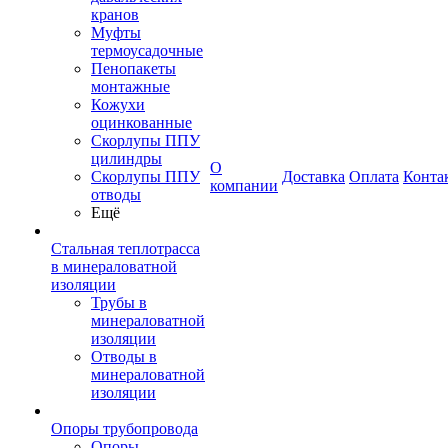
кранов
Муфты
термоусадочные
Пенопакеты
монтажные
Кожухи
оцинкованные
Скорлупы ППУ
цилиндры
О
Скорлупы ППУ
Доставка
Оплата
Конта
компании
отводы
Ещё
Стальная теплотрасса
в минераловатной
изоляции
Трубы в
минераловатной
изоляции
Отводы в
минераловатной
изоляции
Опоры трубопровода
Опоры