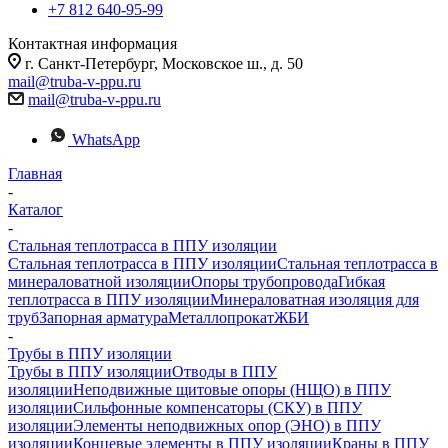
+7 812 640-95-99
Контактная информация
г. Санкт-Петербург, Московское ш., д. 50
mail@truba-v-ppu.ru
mail@truba-v-ppu.ru
WhatsApp
Главная
-
Каталог
-
Стальная теплотрасса в ППУ изоляции
Стальная теплотрасса в ППУ изоляции
Стальная теплотрасса в
минераловатной изоляции
Опоры трубопровода
Гибкая
теплотрасса в ППУ изоляции
Минераловатная изоляция для
труб
Запорная арматура
Металлопрокат
ЖБИ
-
Трубы в ППУ изоляции
Трубы в ППУ изоляции
Отводы в ППУ
изоляции
Неподвижные щитовые опоры (НЩО) в ППУ
изоляции
Cильфонные компенсаторы (СКУ) в ППУ
изоляции
Элементы неподвижных опор (ЭНО) в ППУ
изоляции
Концевые элементы в ППУ изоляции
Краны в ППУ