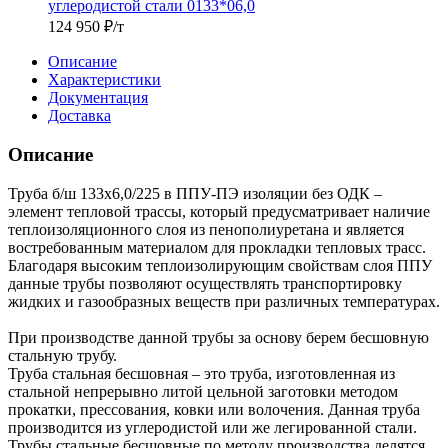
углеродистой стали 0133*06,0
124 950
₽
/т
Описание
Характеристики
Документация
Доставка
Описание
Труба б/ш 133х6,0/225 в ППУ-ПЭ изоляции без ОДК –
элемент тепловой трассы, который предусматривает наличие
теплоизоляционного слоя из пенополиуретана и является
востребованным материалом для прокладки тепловых трасс.
Благодаря высоким теплоизолирующим свойствам слоя ППУ
данные трубы позволяют осуществлять транспортировку
жидких и газообразных веществ при различных температурах.
При производстве данной трубы за основу берем бесшовную
стальную трубу.
Труба стальная бесшовная – это труба, изготовленная из
стальной непрерывно литой цельной заготовки методом
прокатки, прессования, ковки или волочения. Данная труба
производится из углеродистой или же легированной стали.
Трубы стальные бесшовные по методу производства делятся