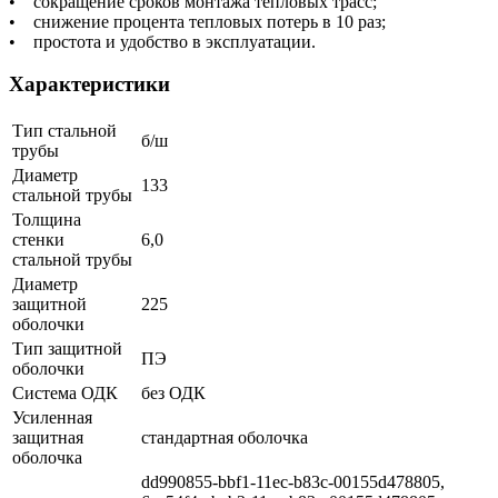
• сокращение сроков монтажа тепловых трасс;
• снижение процента тепловых потерь в 10 раз;
• простота и удобство в эксплуатации.
Характеристики
Тип стальной
б/ш
трубы
Диаметр
133
стальной трубы
Толщина
стенки
6,0
стальной трубы
Диаметр
защитной
225
оболочки
Тип защитной
ПЭ
оболочки
Система ОДК
без ОДК
Усиленная
защитная
стандартная оболочка
оболочка
dd990855-bbf1-11ec-b83c-00155d478805,