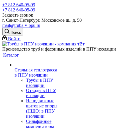
+7 812 640-95-99
+7 812 640-95-99
Заказать звонок
г. Санкт-Петербург, Московское ш., д. 50
mail@truba-v-ppu.ru
Поиск
Войти
Производство труб и фасонных изделий в ППУ изоляции
Каталог
Стальная теплотрасса
в ППУ изоляции
Трубы в ППУ
изоляции
Отводы в ППУ
изоляции
Неподвижные
щитовые опоры
(НЩО) в ППУ
изоляции
Cильфонные
компенсаторы