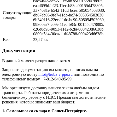
6ac54f4c-bcb2-11ec-b83c-00155d478805,
eaad699d-bf23-11ec-b83c-00155d478805,
3374681e-b542-11dd-bcea-505054503030,
Сопутствующие
db67eb06-9fe7-11db-bc74-505054503030,
товары
6b340116-22ec-11dc-bc90-505054503030,
9980bea7-c09e-11ec-b83c-00155d478805,
c26d8d93-9053-11e2-b2fa-000423d6638b,
0809a5d4-30ca-11df-8788-000423d6638b
Вес
23,27 кг.
Документация
В данный момент раздел наполняется.
Запросить документацию вы можете, написав нам на
электронную почту
info@truba-v-ppu.ru
или позвонив по
телефонному номеру +7-812-640-95-99
Мы организуем доставку вашего заказа любым видом
транспорта. Работаем юридическими лицами по
безналичному расчету с НДС. Предлагаем логистические
решения, которые экономят ваш бюджет.
1. Самовывоз со склада в Санкт-Петербурге.