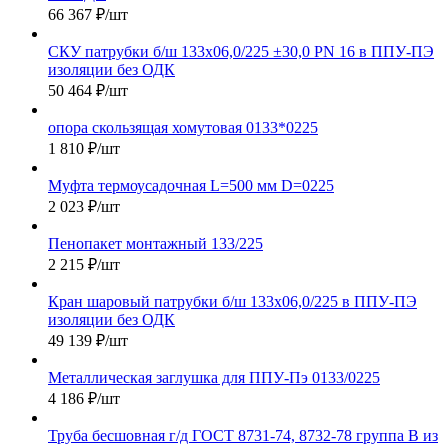
66 367
₽
/шт
СКУ патрубки б/ш 133х06,0/225 ±30,0 PN 16 в ППУ-ПЭ
изоляции без ОДК
50 464
₽
/шт
опора скользящая хомутовая 0133*0225
1 810
₽
/шт
Муфта термоусадочная L=500 мм D=0225
2 023
₽
/шт
Пенопакет монтажный 133/225
2 215
₽
/шт
Кран шаровый патрубки б/ш 133х06,0/225 в ППУ-ПЭ
изоляции без ОДК
49 139
₽
/шт
Металлическая заглушка для ППУ-Пэ 0133/0225
4 186
₽
/шт
Труба бесшовная г/д ГОСТ 8731-74, 8732-78 группа В из