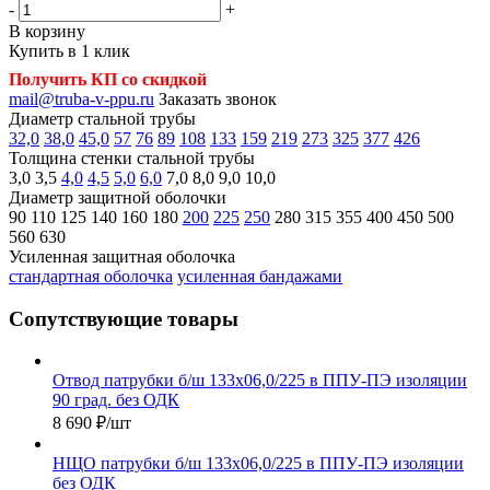
-
+
В корзину
Купить в 1 клик
Получить КП со скидкой
mail@truba-v-ppu.ru
Заказать звонок
Диаметр стальной трубы
32,0
38,0
45,0
57
76
89
108
133
159
219
273
325
377
426
Толщина стенки стальной трубы
3,0
3,5
4,0
4,5
5,0
6,0
7,0
8,0
9,0
10,0
Диаметр защитной оболочки
90
110
125
140
160
180
200
225
250
280
315
355
400
450
500
560
630
Усиленная защитная оболочка
стандартная оболочка
усиленная бандажами
Сопутствующие товары
Отвод патрубки б/ш 133х06,0/225 в ППУ-ПЭ изоляции
90 град. без ОДК
8 690
₽
/шт
НЩО патрубки б/ш 133х06,0/225 в ППУ-ПЭ изоляции
без ОДК