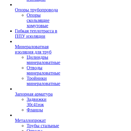
Опоры трубопровода
Опоры
скользящие
хомутовые
Гибкая теплотрасса в
ППУ изоляции
Минераловатная
изоляция для труб
Цилиндры
минераловатные
Отводы
минераловатные
Тройники
минераловатные
Запорная арматура
Задвижки
30с41нж
Фланцы
Металлопрокат
Трубы стальные
Отводы