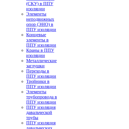
(СКУ) в ППУ
изоляции
Элементы
неподвижных
опор (ЭНО) в
ППУ изоляции
Концевые
элементы в
ППУ изоляции
Краны в ППУ
изоляции
Металлические
заглушки
Переходы в
ППУ изоляции
Тройники в
ППУ изоляции
Элементы
трубопровода в
ППУ изоляции
ППУ изоляция
давальческой
трубы
ППУ изоляция
давальческих