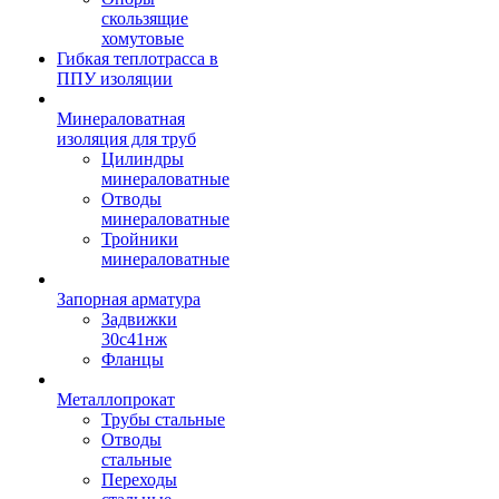
скользящие
хомутовые
Гибкая теплотрасса в
ППУ изоляции
Минераловатная
изоляция для труб
Цилиндры
минераловатные
Отводы
минераловатные
Тройники
минераловатные
Запорная арматура
Задвижки
30с41нж
Фланцы
Металлопрокат
Трубы стальные
Отводы
стальные
Переходы