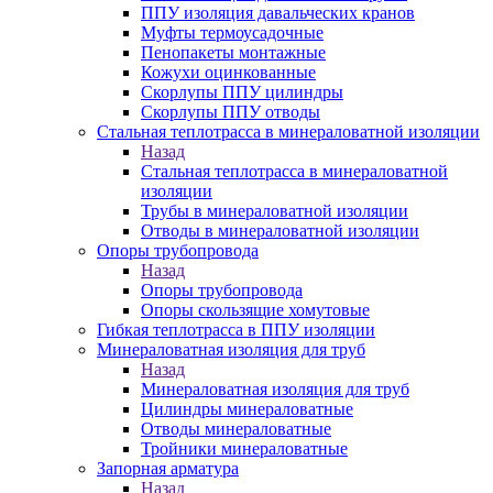
ППУ изоляция давальческих кранов
Муфты термоусадочные
Пенопакеты монтажные
Кожухи оцинкованные
Скорлупы ППУ цилиндры
Скорлупы ППУ отводы
Стальная теплотрасса в минераловатной изоляции
Назад
Стальная теплотрасса в минераловатной
изоляции
Трубы в минераловатной изоляции
Отводы в минераловатной изоляции
Опоры трубопровода
Назад
Опоры трубопровода
Опоры скользящие хомутовые
Гибкая теплотрасса в ППУ изоляции
Минераловатная изоляция для труб
Назад
Минераловатная изоляция для труб
Цилиндры минераловатные
Отводы минераловатные
Тройники минераловатные
Запорная арматура
Назад