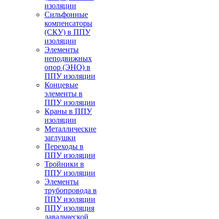
изоляции
Cильфонные
компенсаторы
(СКУ) в ППУ
изоляции
Элементы
неподвижных
опор (ЭНО) в
ППУ изоляции
Концевые
элементы в
ППУ изоляции
Краны в ППУ
изоляции
Металлические
заглушки
Переходы в
ППУ изоляции
Тройники в
ППУ изоляции
Элементы
трубопровода в
ППУ изоляции
ППУ изоляция
давальческой