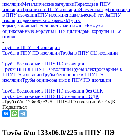
изоляции
Металлические заглушки
Переходы в ППУ
изоляции
Тройники в ППУ изоляции
Элементы трубопровода
в ППУ изоляции
ППУ изоляция давальческой трубы
ППУ
изоляция давальческих кранов
Муфты
термоусадочные
Пенопакеты монтажные
Кожухи
оцинкованные
Скорлупы ППУ цилиндры
Скорлупы ППУ
отводы
-
Трубы в ППУ ПЭ изоляции
Трубы в ППУ ПЭ изоляции
Трубы в ППУ ОЦ изоляции
-
Трубы бесшовные в ППУ ПЭ изоляции
Трубы ВГП в ППУ ПЭ изоляции
Трубы электросварные в
ППУ ПЭ изоляции
Трубы бесшовные в ППУ ПЭ
изоляции
Трубы оцинкованные в ППУ ПЭ изоляции
-
Трубы бесшовные в ППУ ПЭ изоляции без ОДК
Трубы бесшовные в ППУ ПЭ изоляции с ОДК
-
Труба б/ш 133х06,0/225 в ППУ-ПЭ изоляции без ОДК
Поделиться
Труба б/ш 133х06,0/225 в ППУ-ПЭ