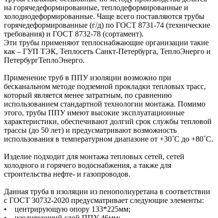
на горячедеформированные, теплодеформированные и
холоднодеформированные. Чаще всего поставляются трубы
горячедеформированные (г/д) по ГОСТ 8731-74 (технические
требования) и ГОСТ 8732-78 (сортамент).
Эти трубы применяют теплоснабжающие организации такие
как – ГУП ТЭК, Теплосеть Санкт-Петербурга, ТеплоЭнерго и
ПетербургТеплоЭнерго.
Применение труб в ППУ изоляции возможно при
бесканальном методе подземной прокладки тепловых трасс,
который является менее затратным, по сравнению
использованием стандартной технологии монтажа. Помимо
этого, трубы ППУ имеют высокие эксплуатационные
характеристики, обеспечивают долгий срок службы тепловой
трассы (до 50 лет) и предусматривают возможность
использования в температурном диапазоне от +30˚C до +80˚C.
Изделие подходит для монтажа тепловых сетей, сетей
холодного и горячего водоснабжения, а также для
строительства нефте- и газопроводов.
Данная труба в изоляции из пенополиуретана в соответствии
с ГОСТ 30732-2020 предусматривает следующие элементы:
• центрирующую опору 133*225мм;
• изолирующий слой ППУ 46мм;