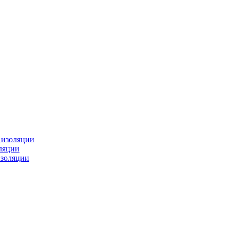
изоляции
ляции
золяции