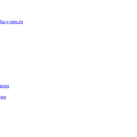
ba-v-ppu.ru
яции
и
ции