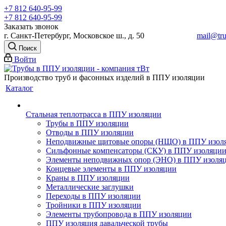
+7 812 640-95-99
+7 812 640-95-99
Заказать звонок
г. Санкт-Петербург, Московское ш., д. 50
mail@tru
Поиск
Войти
Производство труб и фасонных изделий в ППУ изоляции
Каталог
Стальная теплотрасса в ППУ изоляции
Трубы в ППУ изоляции
Отводы в ППУ изоляции
Неподвижные щитовые опоры (НЩО) в ППУ изол
Cильфонные компенсаторы (СКУ) в ППУ изоляци
Элементы неподвижных опор (ЭНО) в ППУ изоля
Концевые элементы в ППУ изоляции
Краны в ППУ изоляции
Металлические заглушки
Переходы в ППУ изоляции
Тройники в ППУ изоляции
Элементы трубопровода в ППУ изоляции
ППУ изоляция давальческой трубы