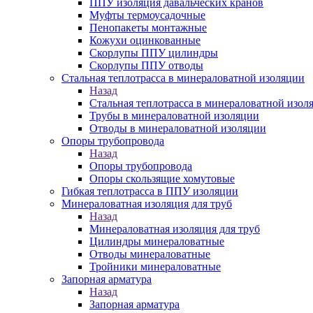
ППУ изоляция давальческих кранов
Муфты термоусадочные
Пенопакеты монтажные
Кожухи оцинкованные
Скорлупы ППУ цилиндры
Скорлупы ППУ отводы
Стальная теплотрасса в минераловатной изоляции
Назад
Стальная теплотрасса в минераловатной изол
Трубы в минераловатной изоляции
Отводы в минераловатной изоляции
Опоры трубопровода
Назад
Опоры трубопровода
Опоры скользящие хомутовые
Гибкая теплотрасса в ППУ изоляции
Минераловатная изоляция для труб
Назад
Минераловатная изоляция для труб
Цилиндры минераловатные
Отводы минераловатные
Тройники минераловатные
Запорная арматура
Назад
Запорная арматура