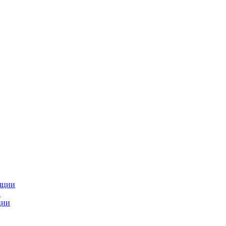
яции
и
ции