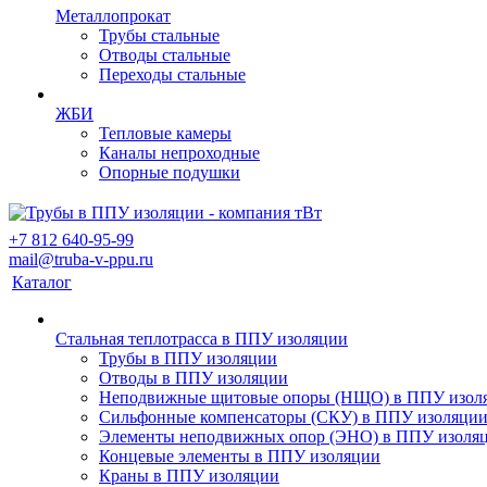
Металлопрокат
Трубы стальные
Отводы стальные
Переходы стальные
ЖБИ
Тепловые камеры
Каналы непроходные
Опорные подушки
+7 812 640-95-99
mail@truba-v-ppu.ru
Каталог
Стальная теплотрасса в ППУ изоляции
Трубы в ППУ изоляции
Отводы в ППУ изоляции
Неподвижные щитовые опоры (НЩО) в ППУ изол
Cильфонные компенсаторы (СКУ) в ППУ изоляци
Элементы неподвижных опор (ЭНО) в ППУ изоля
Концевые элементы в ППУ изоляции
Краны в ППУ изоляции