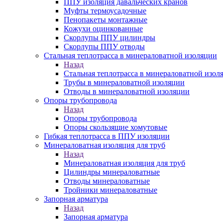
ППУ изоляция давальческих кранов
Муфты термоусадочные
Пенопакеты монтажные
Кожухи оцинкованные
Скорлупы ППУ цилиндры
Скорлупы ППУ отводы
Стальная теплотрасса в минераловатной изоляции
Назад
Стальная теплотрасса в минераловатной изол
Трубы в минераловатной изоляции
Отводы в минераловатной изоляции
Опоры трубопровода
Назад
Опоры трубопровода
Опоры скользящие хомутовые
Гибкая теплотрасса в ППУ изоляции
Минераловатная изоляция для труб
Назад
Минераловатная изоляция для труб
Цилиндры минераловатные
Отводы минераловатные
Тройники минераловатные
Запорная арматура
Назад
Запорная арматура