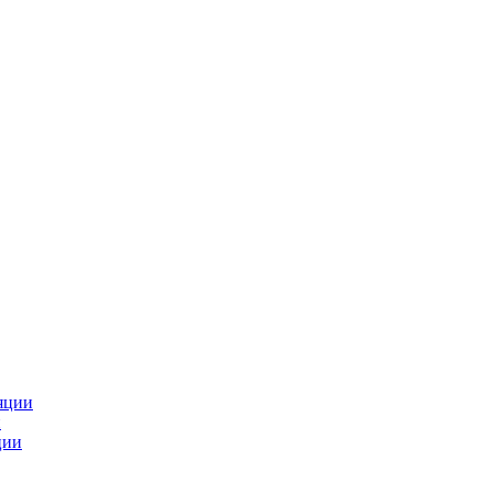
яции
и
ции