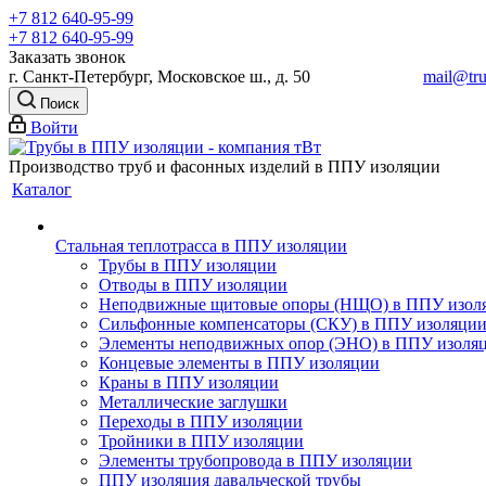
+7 812 640-95-99
+7 812 640-95-99
Заказать звонок
г. Санкт-Петербург, Московское ш., д. 50
mail@tru
Поиск
Войти
Производство труб и фасонных изделий в ППУ изоляции
Каталог
Стальная теплотрасса в ППУ изоляции
Трубы в ППУ изоляции
Отводы в ППУ изоляции
Неподвижные щитовые опоры (НЩО) в ППУ изол
Cильфонные компенсаторы (СКУ) в ППУ изоляци
Элементы неподвижных опор (ЭНО) в ППУ изоля
Концевые элементы в ППУ изоляции
Краны в ППУ изоляции
Металлические заглушки
Переходы в ППУ изоляции
Тройники в ППУ изоляции
Элементы трубопровода в ППУ изоляции
ППУ изоляция давальческой трубы