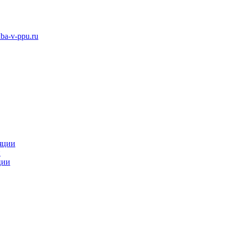
ba-v-ppu.ru
яции
и
ции