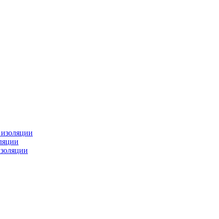
изоляции
ляции
золяции