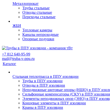
Металлопрокат
Трубы стальные
Отводы стальные
Переходы стальные
ЖБИ
Тепловые камеры
Каналы непроходные
Опорные подушки
+7 812 640-95-99
mail@truba-v-ppu.ru
Каталог
Стальная теплотрасса в ППУ изоляции
Трубы в ППУ изоляции
Отводы в ППУ изоляции
Неподвижные щитовые опоры (НЩО) в ППУ изол
Cильфонные компенсаторы (СКУ) в ППУ изоляци
Элементы неподвижных опор (ЭНО) в ППУ изоля
Концевые элементы в ППУ изоляции
Краны в ППУ изоляции