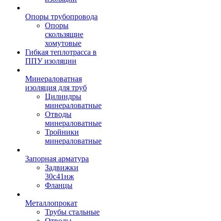
Опоры трубопровода
Опоры
скользящие
хомутовые
Гибкая теплотрасса в
ППУ изоляции
Минераловатная
изоляция для труб
Цилиндры
минераловатные
Отводы
минераловатные
Тройники
минераловатные
Запорная арматура
Задвижки
30с41нж
Фланцы
Металлопрокат
Трубы стальные
Отводы