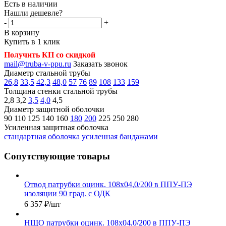
Есть в наличии
Нашли дешевле?
-
+
В корзину
Купить в 1 клик
Получить КП со скидкой
mail@truba-v-ppu.ru
Заказать звонок
Диаметр стальной трубы
26,8
33,5
42,3
48,0
57
76
89
108
133
159
Толщина стенки стальной трубы
2,8
3,2
3,5
4,0
4,5
Диаметр защитной оболочки
90
110
125
140
160
180
200
225
250
280
Усиленная защитная оболочка
стандартная оболочка
усиленная бандажами
Сопутствующие товары
Отвод патрубки оцинк. 108х04,0/200 в ППУ-ПЭ
изоляции 90 град. с ОДК
6 357
₽
/шт
НЩО патрубки оцинк. 108х04,0/200 в ППУ-ПЭ