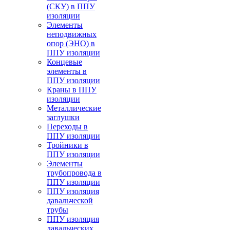
(СКУ) в ППУ
изоляции
Элементы
неподвижных
опор (ЭНО) в
ППУ изоляции
Концевые
элементы в
ППУ изоляции
Краны в ППУ
изоляции
Металлические
заглушки
Переходы в
ППУ изоляции
Тройники в
ППУ изоляции
Элементы
трубопровода в
ППУ изоляции
ППУ изоляция
давальческой
трубы
ППУ изоляция
давальческих