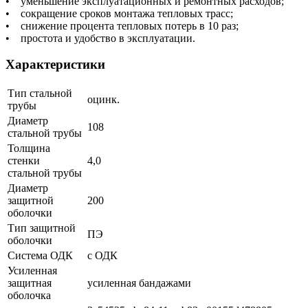
• уменьшение эксплуатационных и ремонтных расходов;
• сокращение сроков монтажа тепловых трасс;
• снижение процента тепловых потерь в 10 раз;
• простота и удобство в эксплуатации.
Характеристики
Тип стальной
оцинк.
трубы
Диаметр
108
стальной трубы
Толщина
стенки
4,0
стальной трубы
Диаметр
защитной
200
оболочки
Тип защитной
ПЭ
оболочки
Система ОДК
с ОДК
Усиленная
защитная
усиленная бандажами
оболочка