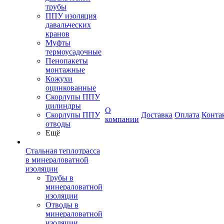
трубы
ППУ изоляция
давальческих
кранов
Муфты
термоусадочные
Пенопакеты
монтажные
Кожухи
оцинкованные
Скорлупы ППУ
цилиндры
О
Скорлупы ППУ
Доставка
Оплата
Конта
компании
отводы
Ещё
Стальная теплотрасса
в минераловатной
изоляции
Трубы в
минераловатной
изоляции
Отводы в
минераловатной
изоляции