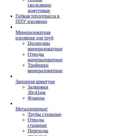
скользящие
хомутовые
Гибкая теплотрасса в
ППУ изоляции
Минераловатная
изоляция для труб
Цилиндры
минераловатные
Отводы
минераловатные
Тройники
минераловатные
Запорная арматура
Задвижки
30с41нж
Фланцы
Металлопрокат
Трубы стальные
Отводы
стальные
Переходы