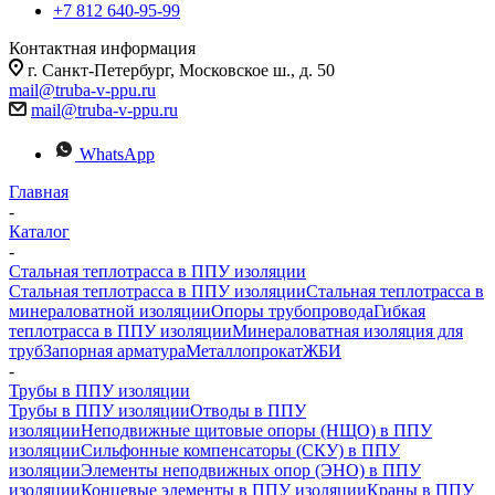
+7 812 640-95-99
Контактная информация
г. Санкт-Петербург, Московское ш., д. 50
mail@truba-v-ppu.ru
mail@truba-v-ppu.ru
WhatsApp
Главная
-
Каталог
-
Стальная теплотрасса в ППУ изоляции
Стальная теплотрасса в ППУ изоляции
Стальная теплотрасса в
минераловатной изоляции
Опоры трубопровода
Гибкая
теплотрасса в ППУ изоляции
Минераловатная изоляция для
труб
Запорная арматура
Металлопрокат
ЖБИ
-
Трубы в ППУ изоляции
Трубы в ППУ изоляции
Отводы в ППУ
изоляции
Неподвижные щитовые опоры (НЩО) в ППУ
изоляции
Cильфонные компенсаторы (СКУ) в ППУ
изоляции
Элементы неподвижных опор (ЭНО) в ППУ
изоляции
Концевые элементы в ППУ изоляции
Краны в ППУ