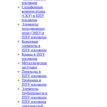
изоляции
Cильфонные
компенсаторы
(СКУ) в ППУ
изоляции
Элементы
неподвижных
опор (ЭНО) в
ППУ изоляции
Концевые
элементы в
ППУ изоляции
Краны в ППУ
изоляции
Металлические
заглушки
Переходы в
ППУ изоляции
Тройники в
ППУ изоляции
Элементы
трубопровода в
ППУ изоляции
ППУ изоляция
давальческой