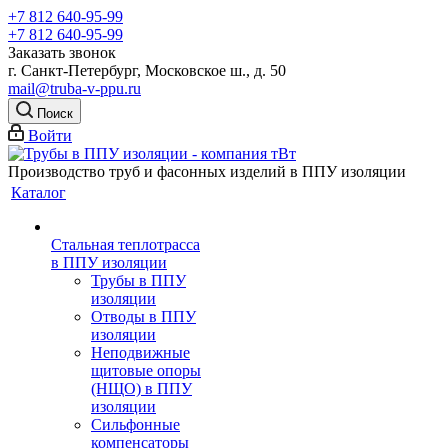
+7 812 640-95-99
+7 812 640-95-99
Заказать звонок
г. Санкт-Петербург, Московское ш., д. 50
mail@truba-v-ppu.ru
Поиск
Войти
Производство труб и фасонных изделий в ППУ изоляции
Каталог
Стальная теплотрасса
в ППУ изоляции
Трубы в ППУ
изоляции
Отводы в ППУ
изоляции
Неподвижные
щитовые опоры
(НЩО) в ППУ
изоляции
Cильфонные
компенсаторы