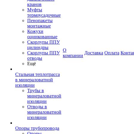
кранов
Муфты
термоусадочные
Пенопакеты
монтажные
Кожухи
оцинкованные
Скорлупы ППУ
цилиндры
О
Скорлупы ППУ
Доставка
Оплата
Конта
компании
отводы
Ещё
Стальная теплотрасса
в минераловатной
изоляции
Трубы в
минераловатной
изоляции
Отводы в
минераловатной
изоляции
Опоры трубопровода
Опоры