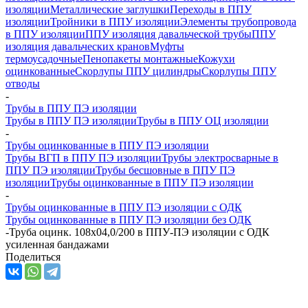
изоляции
Металлические заглушки
Переходы в ППУ
изоляции
Тройники в ППУ изоляции
Элементы трубопровода
в ППУ изоляции
ППУ изоляция давальческой трубы
ППУ
изоляция давальческих кранов
Муфты
термоусадочные
Пенопакеты монтажные
Кожухи
оцинкованные
Скорлупы ППУ цилиндры
Скорлупы ППУ
отводы
-
Трубы в ППУ ПЭ изоляции
Трубы в ППУ ПЭ изоляции
Трубы в ППУ ОЦ изоляции
-
Трубы оцинкованные в ППУ ПЭ изоляции
Трубы ВГП в ППУ ПЭ изоляции
Трубы электросварные в
ППУ ПЭ изоляции
Трубы бесшовные в ППУ ПЭ
изоляции
Трубы оцинкованные в ППУ ПЭ изоляции
-
Трубы оцинкованные в ППУ ПЭ изоляции с ОДК
Трубы оцинкованные в ППУ ПЭ изоляции без ОДК
-
Труба оцинк. 108х04,0/200 в ППУ-ПЭ изоляции с ОДК
усиленная бандажами
Поделиться