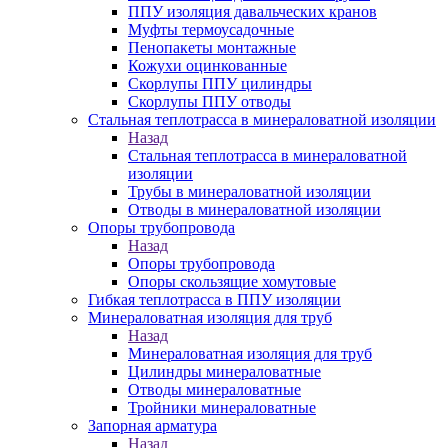
ППУ изоляция давальческих кранов
Муфты термоусадочные
Пенопакеты монтажные
Кожухи оцинкованные
Скорлупы ППУ цилиндры
Скорлупы ППУ отводы
Стальная теплотрасса в минераловатной изоляции
Назад
Стальная теплотрасса в минераловатной
изоляции
Трубы в минераловатной изоляции
Отводы в минераловатной изоляции
Опоры трубопровода
Назад
Опоры трубопровода
Опоры скользящие хомутовые
Гибкая теплотрасса в ППУ изоляции
Минераловатная изоляция для труб
Назад
Минераловатная изоляция для труб
Цилиндры минераловатные
Отводы минераловатные
Тройники минераловатные
Запорная арматура
Назад