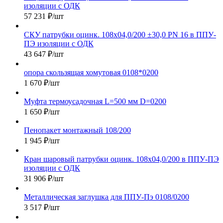
изоляции с ОДК
57 231
₽
/шт
СКУ патрубки оцинк. 108х04,0/200 ±30,0 PN 16 в ППУ-
ПЭ изоляции с ОДК
43 647
₽
/шт
опора скользящая хомутовая 0108*0200
1 670
₽
/шт
Муфта термоусадочная L=500 мм D=0200
1 650
₽
/шт
Пенопакет монтажный 108/200
1 945
₽
/шт
Кран шаровый патрубки оцинк. 108х04,0/200 в ППУ-ПЭ
изоляции с ОДК
31 906
₽
/шт
Металлическая заглушка для ППУ-Пэ 0108/0200
3 517
₽
/шт