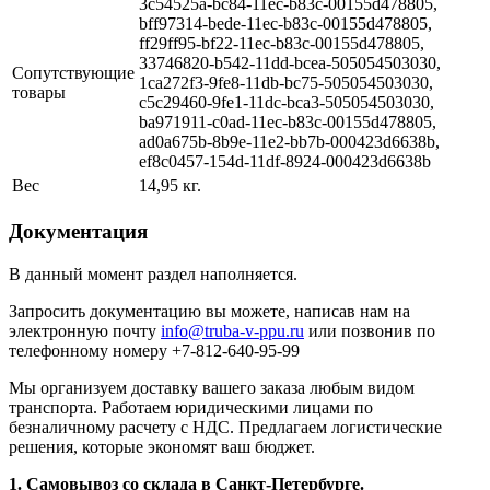
3c54525a-bc84-11ec-b83c-00155d478805,
bff97314-bede-11ec-b83c-00155d478805,
ff29ff95-bf22-11ec-b83c-00155d478805,
33746820-b542-11dd-bcea-505054503030,
Сопутствующие
1ca272f3-9fe8-11db-bc75-505054503030,
товары
c5c29460-9fe1-11dc-bca3-505054503030,
ba971911-c0ad-11ec-b83c-00155d478805,
ad0a675b-8b9e-11e2-bb7b-000423d6638b,
ef8c0457-154d-11df-8924-000423d6638b
Вес
14,95 кг.
Документация
В данный момент раздел наполняется.
Запросить документацию вы можете, написав нам на
электронную почту
info@truba-v-ppu.ru
или позвонив по
телефонному номеру +7-812-640-95-99
Мы организуем доставку вашего заказа любым видом
транспорта. Работаем юридическими лицами по
безналичному расчету с НДС. Предлагаем логистические
решения, которые экономят ваш бюджет.
1. Самовывоз со склада в Санкт-Петербурге.