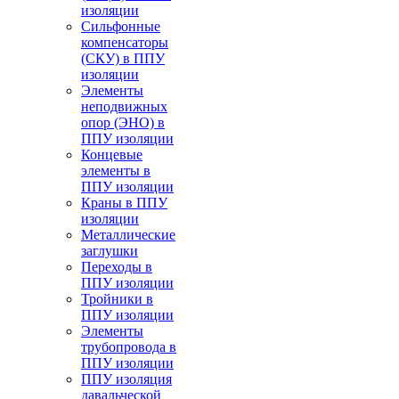
изоляции
Cильфонные
компенсаторы
(СКУ) в ППУ
изоляции
Элементы
неподвижных
опор (ЭНО) в
ППУ изоляции
Концевые
элементы в
ППУ изоляции
Краны в ППУ
изоляции
Металлические
заглушки
Переходы в
ППУ изоляции
Тройники в
ППУ изоляции
Элементы
трубопровода в
ППУ изоляции
ППУ изоляция
давальческой