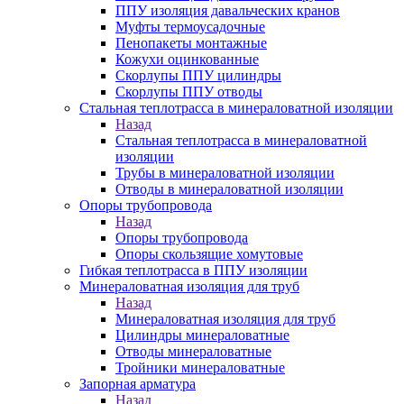
ППУ изоляция давальческих кранов
Муфты термоусадочные
Пенопакеты монтажные
Кожухи оцинкованные
Скорлупы ППУ цилиндры
Скорлупы ППУ отводы
Стальная теплотрасса в минераловатной изоляции
Назад
Стальная теплотрасса в минераловатной
изоляции
Трубы в минераловатной изоляции
Отводы в минераловатной изоляции
Опоры трубопровода
Назад
Опоры трубопровода
Опоры скользящие хомутовые
Гибкая теплотрасса в ППУ изоляции
Минераловатная изоляция для труб
Назад
Минераловатная изоляция для труб
Цилиндры минераловатные
Отводы минераловатные
Тройники минераловатные
Запорная арматура
Назад