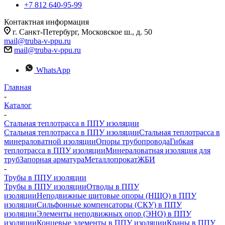
+7 812 640-95-99
Контактная информация
г. Санкт-Петербург, Московское ш., д. 50
mail@truba-v-ppu.ru
mail@truba-v-ppu.ru
WhatsApp
Главная
-
Каталог
-
Стальная теплотрасса в ППУ изоляции
Стальная теплотрасса в ППУ изоляции
Стальная теплотрасса в
минераловатной изоляции
Опоры трубопровода
Гибкая
теплотрасса в ППУ изоляции
Минераловатная изоляция для
труб
Запорная арматура
Металлопрокат
ЖБИ
-
Трубы в ППУ изоляции
Трубы в ППУ изоляции
Отводы в ППУ
изоляции
Неподвижные щитовые опоры (НЩО) в ППУ
изоляции
Cильфонные компенсаторы (СКУ) в ППУ
изоляции
Элементы неподвижных опор (ЭНО) в ППУ
изоляции
Концевые элементы в ППУ изоляции
Краны в ППУ