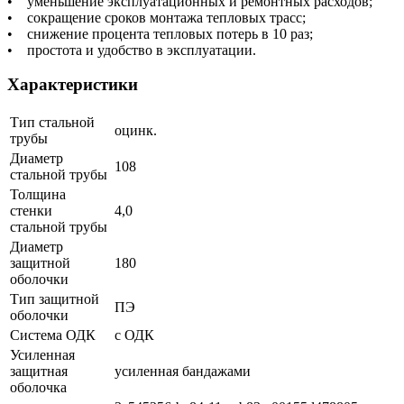
• уменьшение эксплуатационных и ремонтных расходов;
• сокращение сроков монтажа тепловых трасс;
• снижение процента тепловых потерь в 10 раз;
• простота и удобство в эксплуатации.
Характеристики
Тип стальной
оцинк.
трубы
Диаметр
108
стальной трубы
Толщина
стенки
4,0
стальной трубы
Диаметр
защитной
180
оболочки
Тип защитной
ПЭ
оболочки
Система ОДК
с ОДК
Усиленная
защитная
усиленная бандажами
оболочка