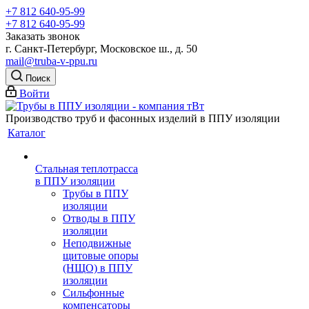
+7 812 640-95-99
+7 812 640-95-99
Заказать звонок
г. Санкт-Петербург, Московское ш., д. 50
mail@truba-v-ppu.ru
Поиск
Войти
Производство труб и фасонных изделий в ППУ изоляции
Каталог
Стальная теплотрасса
в ППУ изоляции
Трубы в ППУ
изоляции
Отводы в ППУ
изоляции
Неподвижные
щитовые опоры
(НЩО) в ППУ
изоляции
Cильфонные
компенсаторы