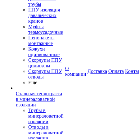
трубы
ППУ изоляция
давальческих
кранов
Муфты
термоусадочные
Пенопакеты
монтажные
Кожухи
оцинкованные
Скорлупы ППУ
цилиндры
О
Скорлупы ППУ
Доставка
Оплата
Конта
компании
отводы
Ещё
Стальная теплотрасса
в минераловатной
изоляции
Трубы в
минераловатной
изоляции
Отводы в
минераловатной
изоляции