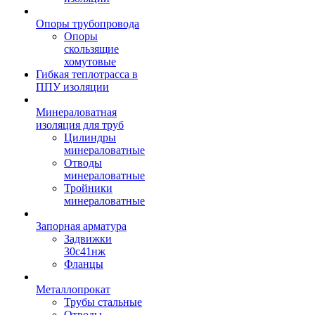
Опоры трубопровода
Опоры
скользящие
хомутовые
Гибкая теплотрасса в
ППУ изоляции
Минераловатная
изоляция для труб
Цилиндры
минераловатные
Отводы
минераловатные
Тройники
минераловатные
Запорная арматура
Задвижки
30с41нж
Фланцы
Металлопрокат
Трубы стальные
Отводы