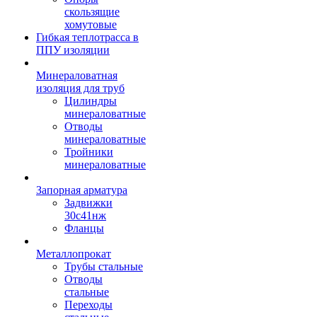
скользящие
хомутовые
Гибкая теплотрасса в
ППУ изоляции
Минераловатная
изоляция для труб
Цилиндры
минераловатные
Отводы
минераловатные
Тройники
минераловатные
Запорная арматура
Задвижки
30с41нж
Фланцы
Металлопрокат
Трубы стальные
Отводы
стальные
Переходы