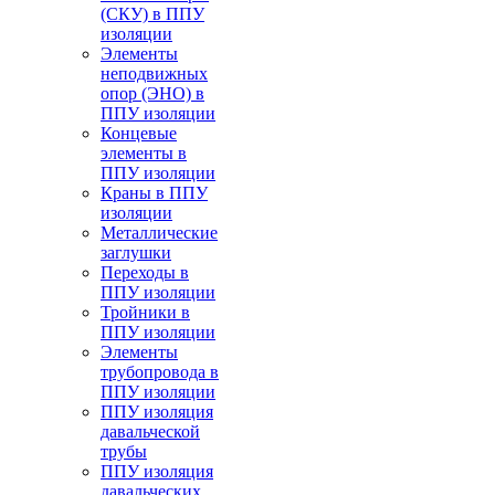
(СКУ) в ППУ
изоляции
Элементы
неподвижных
опор (ЭНО) в
ППУ изоляции
Концевые
элементы в
ППУ изоляции
Краны в ППУ
изоляции
Металлические
заглушки
Переходы в
ППУ изоляции
Тройники в
ППУ изоляции
Элементы
трубопровода в
ППУ изоляции
ППУ изоляция
давальческой
трубы
ППУ изоляция
давальческих