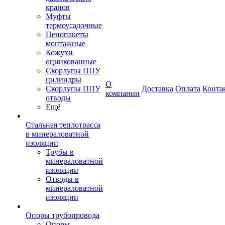
кранов
Муфты
термоусадочные
Пенопакеты
монтажные
Кожухи
оцинкованные
Скорлупы ППУ
цилиндры
О
Скорлупы ППУ
Доставка
Оплата
Конта
компании
отводы
Ещё
Стальная теплотрасса
в минераловатной
изоляции
Трубы в
минераловатной
изоляции
Отводы в
минераловатной
изоляции
Опоры трубопровода
Опоры