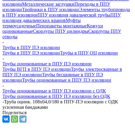
изоляции
Металлические заглушки
Переходы в ППУ
изоляции
Тройники в ППУ изоляции
Элементы трубопровода
в ППУ изоляции
ППУ изоляция давальческой трубы
ППУ
изоляция давальческих кранов
Муфты
термоусадочные
Пенопакеты монтажные
Кожухи
оцинкованные
Скорлупы ППУ цилиндры
Скорлупы ППУ
отводы
-
Трубы в ППУ ПЭ изоляции
Трубы в ППУ ПЭ изоляции
Трубы в ППУ ОЦ изоляции
-
Трубы оцинкованные в ППУ ПЭ изоляции
Трубы ВГП в ППУ ПЭ изоляции
Трубы электросварные в
ППУ ПЭ изоляции
Трубы бесшовные в ППУ ПЭ
изоляции
Трубы оцинкованные в ППУ ПЭ изоляции
-
Трубы оцинкованные в ППУ ПЭ изоляции с ОДК
Трубы оцинкованные в ППУ ПЭ изоляции без ОДК
-
Труба оцинк. 108х04,0/180 в ППУ-ПЭ изоляции с ОДК
усиленная бандажами
Поделиться