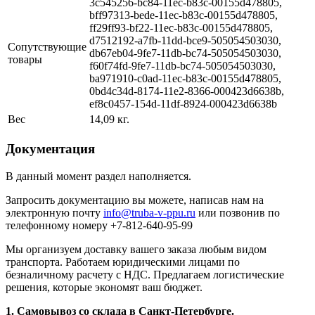
3c545256-bc84-11ec-b83c-00155d478805,
bff97313-bede-11ec-b83c-00155d478805,
ff29ff93-bf22-11ec-b83c-00155d478805,
d7512192-a7fb-11dd-bce9-505054503030,
Сопутствующие
db67eb04-9fe7-11db-bc74-505054503030,
товары
f60f74fd-9fe7-11db-bc74-505054503030,
ba971910-c0ad-11ec-b83c-00155d478805,
0bd4c34d-8174-11e2-8366-000423d6638b,
ef8c0457-154d-11df-8924-000423d6638b
Вес
14,09 кг.
Документация
В данный момент раздел наполняется.
Запросить документацию вы можете, написав нам на
электронную почту
info@truba-v-ppu.ru
или позвонив по
телефонному номеру +7-812-640-95-99
Мы организуем доставку вашего заказа любым видом
транспорта. Работаем юридическими лицами по
безналичному расчету с НДС. Предлагаем логистические
решения, которые экономят ваш бюджет.
1. Самовывоз со склада в Санкт-Петербурге.