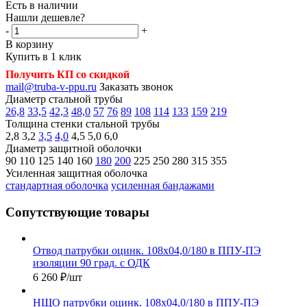
Есть в наличии
Нашли дешевле?
-
+
В корзину
Купить в 1 клик
Получить КП со скидкой
mail@truba-v-ppu.ru
Заказать звонок
Диаметр стальной трубы
26,8
33,5
42,3
48,0
57
76
89
108
114
133
159
219
Толщина стенки стальной трубы
2,8
3,2
3,5
4,0
4,5
5,0
6,0
Диаметр защитной оболочки
90
110
125
140
160
180
200
225
250
280
315
355
Усиленная защитная оболочка
стандартная оболочка
усиленная бандажами
Сопутствующие товары
Отвод патрубки оцинк. 108х04,0/180 в ППУ-ПЭ
изоляции 90 град. с ОДК
6 260
₽
/шт
НЩО патрубки оцинк. 108х04,0/180 в ППУ-ПЭ