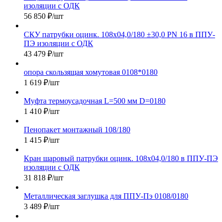
изоляции с ОДК
56 850
₽
/шт
СКУ патрубки оцинк. 108х04,0/180 ±30,0 PN 16 в ППУ-
ПЭ изоляции с ОДК
43 479
₽
/шт
опора скользящая хомутовая 0108*0180
1 619
₽
/шт
Муфта термоусадочная L=500 мм D=0180
1 410
₽
/шт
Пенопакет монтажный 108/180
1 415
₽
/шт
Кран шаровый патрубки оцинк. 108х04,0/180 в ППУ-ПЭ
изоляции с ОДК
31 818
₽
/шт
Металлическая заглушка для ППУ-Пэ 0108/0180
3 489
₽
/шт