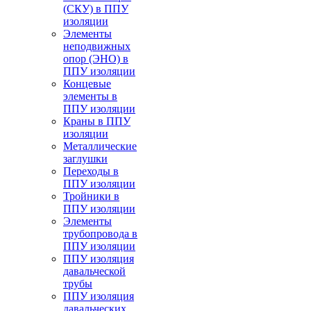
(СКУ) в ППУ
изоляции
Элементы
неподвижных
опор (ЭНО) в
ППУ изоляции
Концевые
элементы в
ППУ изоляции
Краны в ППУ
изоляции
Металлические
заглушки
Переходы в
ППУ изоляции
Тройники в
ППУ изоляции
Элементы
трубопровода в
ППУ изоляции
ППУ изоляция
давальческой
трубы
ППУ изоляция
давальческих