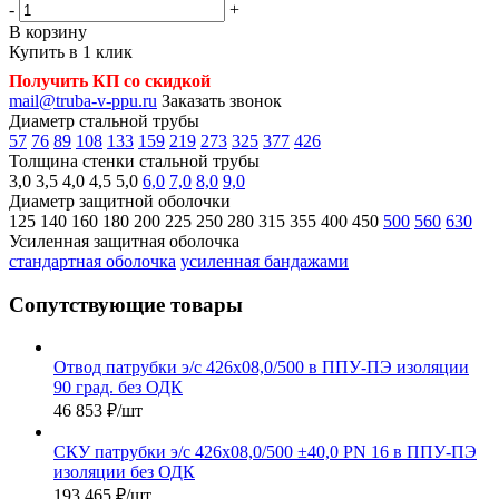
-
+
В корзину
Купить в 1 клик
Получить КП со скидкой
mail@truba-v-ppu.ru
Заказать звонок
Диаметр стальной трубы
57
76
89
108
133
159
219
273
325
377
426
Толщина стенки стальной трубы
3,0
3,5
4,0
4,5
5,0
6,0
7,0
8,0
9,0
Диаметр защитной оболочки
125
140
160
180
200
225
250
280
315
355
400
450
500
560
630
Усиленная защитная оболочка
стандартная оболочка
усиленная бандажами
Сопутствующие товары
Отвод патрубки э/с 426х08,0/500 в ППУ-ПЭ изоляции
90 град. без ОДК
46 853
₽
/шт
СКУ патрубки э/с 426х08,0/500 ±40,0 PN 16 в ППУ-ПЭ
изоляции без ОДК
193 465
₽
/шт