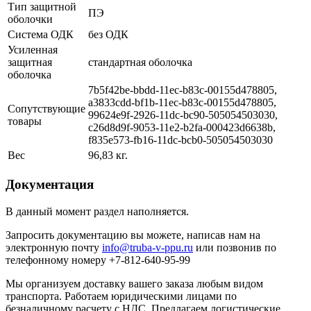
Тип защитной
ПЭ
оболочки
Система ОДК
без ОДК
Усиленная
защитная
стандартная оболочка
оболочка
7b5f42be-bbdd-11ec-b83c-00155d478805,
a3833cdd-bf1b-11ec-b83c-00155d478805,
Сопутствующие
99624e9f-2926-11dc-bc90-505054503030,
товары
c26d8d9f-9053-11e2-b2fa-000423d6638b,
f835e573-fb16-11dc-bcb0-505054503030
Вес
96,83 кг.
Документация
В данный момент раздел наполняется.
Запросить документацию вы можете, написав нам на
электронную почту
info@truba-v-ppu.ru
или позвонив по
телефонному номеру +7-812-640-95-99
Мы организуем доставку вашего заказа любым видом
транспорта. Работаем юридическими лицами по
безналичному расчету с НДС. Предлагаем логистические