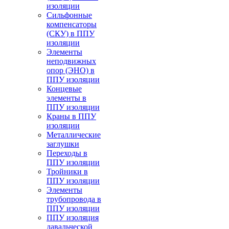
изоляции
Cильфонные
компенсаторы
(СКУ) в ППУ
изоляции
Элементы
неподвижных
опор (ЭНО) в
ППУ изоляции
Концевые
элементы в
ППУ изоляции
Краны в ППУ
изоляции
Металлические
заглушки
Переходы в
ППУ изоляции
Тройники в
ППУ изоляции
Элементы
трубопровода в
ППУ изоляции
ППУ изоляция
давальческой