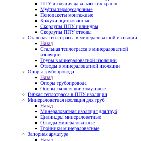
ППУ изоляция давальческих кранов
Муфты термоусадочные
Пенопакеты монтажные
Кожухи оцинкованные
Скорлупы ППУ цилиндры
Скорлупы ППУ отводы
Стальная теплотрасса в минераловатной изоляции
Назад
Стальная теплотрасса в минераловатной
изоляции
Трубы в минераловатной изоляции
Отводы в минераловатной изоляции
Опоры трубопровода
Назад
Опоры трубопровода
Опоры скользящие хомутовые
Гибкая теплотрасса в ППУ изоляции
Минераловатная изоляция для труб
Назад
Минераловатная изоляция для труб
Цилиндры минераловатные
Отводы минераловатные
Тройники минераловатные
Запорная арматура
Назад