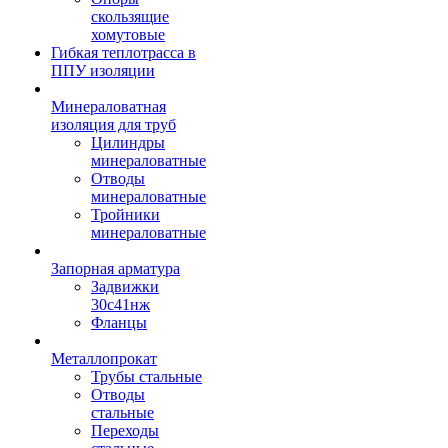
скользящие
хомутовые
Гибкая теплотрасса в
ППУ изоляции
Минераловатная
изоляция для труб
Цилиндры
минераловатные
Отводы
минераловатные
Тройники
минераловатные
Запорная арматура
Задвижки
30с41нж
Фланцы
Металлопрокат
Трубы стальные
Отводы
стальные
Переходы