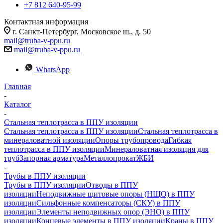
+7 812 640-95-99
Контактная информация
г. Санкт-Петербург, Московское ш., д. 50
mail@truba-v-ppu.ru
mail@truba-v-ppu.ru
WhatsApp
Главная
-
Каталог
-
Стальная теплотрасса в ППУ изоляции
Стальная теплотрасса в ППУ изоляции
Стальная теплотрасса в
минераловатной изоляции
Опоры трубопровода
Гибкая
теплотрасса в ППУ изоляции
Минераловатная изоляция для
труб
Запорная арматура
Металлопрокат
ЖБИ
-
Трубы в ППУ изоляции
Трубы в ППУ изоляции
Отводы в ППУ
изоляции
Неподвижные щитовые опоры (НЩО) в ППУ
изоляции
Cильфонные компенсаторы (СКУ) в ППУ
изоляции
Элементы неподвижных опор (ЭНО) в ППУ
изоляции
Концевые элементы в ППУ изоляции
Краны в ППУ