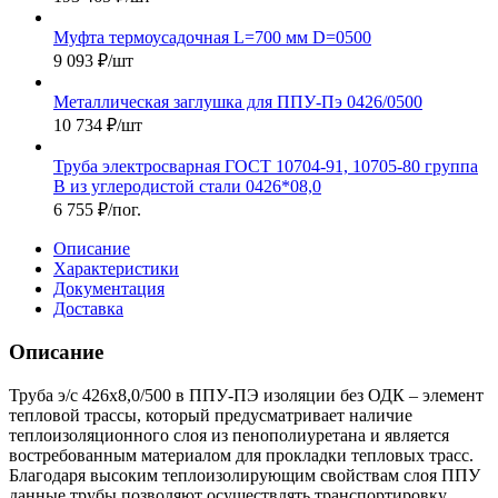
Муфта термоусадочная L=700 мм D=0500
9 093
₽
/шт
Металлическая заглушка для ППУ-Пэ 0426/0500
10 734
₽
/шт
Труба электросварная ГОСТ 10704-91, 10705-80 группа
В из углеродистой стали 0426*08,0
6 755
₽
/пог.
Описание
Характеристики
Документация
Доставка
Описание
Труба э/с 426х8,0/500 в ППУ-ПЭ изоляции без ОДК – элемент
тепловой трассы, который предусматривает наличие
теплоизоляционного слоя из пенополиуретана и является
востребованным материалом для прокладки тепловых трасс.
Благодаря высоким теплоизолирующим свойствам слоя ППУ
данные трубы позволяют осуществлять транспортировку