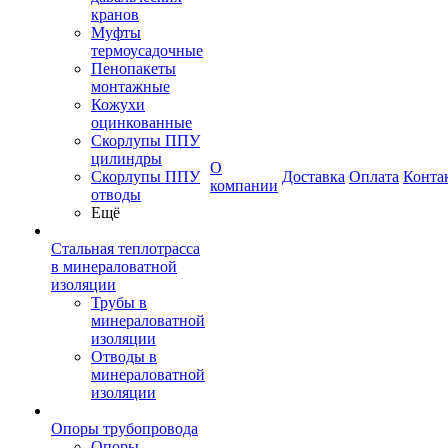
кранов
Муфты
термоусадочные
Пенопакеты
монтажные
Кожухи
оцинкованные
Скорлупы ППУ
цилиндры
О
Скорлупы ППУ
Доставка
Оплата
Конта
компании
отводы
Ещё
Стальная теплотрасса
в минераловатной
изоляции
Трубы в
минераловатной
изоляции
Отводы в
минераловатной
изоляции
Опоры трубопровода
Опоры