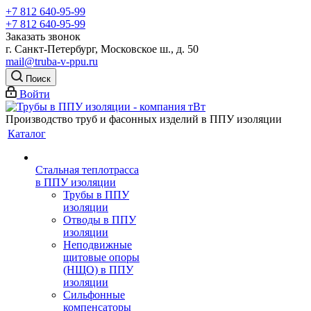
+7 812 640-95-99
+7 812 640-95-99
Заказать звонок
г. Санкт-Петербург, Московское ш., д. 50
mail@truba-v-ppu.ru
Поиск
Войти
Производство труб и фасонных изделий в ППУ изоляции
Каталог
Стальная теплотрасса
в ППУ изоляции
Трубы в ППУ
изоляции
Отводы в ППУ
изоляции
Неподвижные
щитовые опоры
(НЩО) в ППУ
изоляции
Cильфонные
компенсаторы