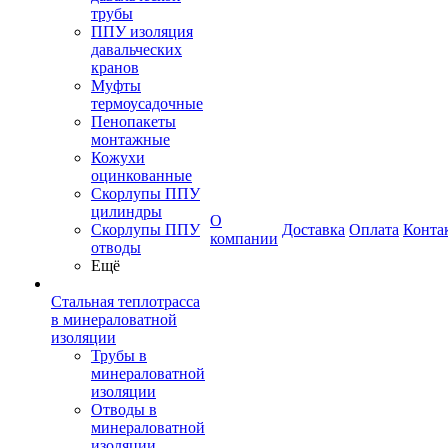
трубы
ППУ изоляция
давальческих
кранов
Муфты
термоусадочные
Пенопакеты
монтажные
Кожухи
оцинкованные
Скорлупы ППУ
цилиндры
О
Скорлупы ППУ
Доставка
Оплата
Конта
компании
отводы
Ещё
Стальная теплотрасса
в минераловатной
изоляции
Трубы в
минераловатной
изоляции
Отводы в
минераловатной
изоляции