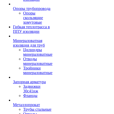
Опоры трубопровода
Опоры
скользящие
хомутовые
Гибкая теплотрасса в
ППУ изоляции
Минераловатная
изоляция для труб
Цилиндры
минераловатные
Отводы
минераловатные
Тройники
минераловатные
Запорная арматура
Задвижки
30с41нж
Фланцы
Металлопрокат
Трубы стальные
Отводы