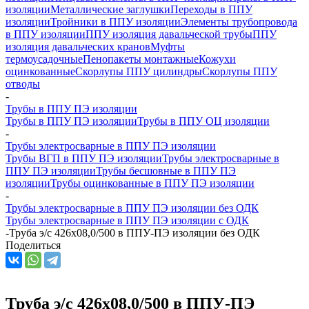
изоляции
Металлические заглушки
Переходы в ППУ
изоляции
Тройники в ППУ изоляции
Элементы трубопровода
в ППУ изоляции
ППУ изоляция давальческой трубы
ППУ
изоляция давальческих кранов
Муфты
термоусадочные
Пенопакеты монтажные
Кожухи
оцинкованные
Скорлупы ППУ цилиндры
Скорлупы ППУ
отводы
-
Трубы в ППУ ПЭ изоляции
Трубы в ППУ ПЭ изоляции
Трубы в ППУ ОЦ изоляции
-
Трубы электросварные в ППУ ПЭ изоляции
Трубы ВГП в ППУ ПЭ изоляции
Трубы электросварные в
ППУ ПЭ изоляции
Трубы бесшовные в ППУ ПЭ
изоляции
Трубы оцинкованные в ППУ ПЭ изоляции
-
Трубы электросварные в ППУ ПЭ изоляции без ОДК
Трубы электросварные в ППУ ПЭ изоляции с ОДК
-
Труба э/с 426х08,0/500 в ППУ-ПЭ изоляции без ОДК
Поделиться
Труба э/с 426х08,0/500 в ППУ-ПЭ