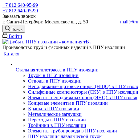
+7 812 640-95-99
+7 812 640-95-99
Заказать звонок
г. Санкт-Петербург, Московское ш., д. 50
mail@tru
Поиск
Войти
Производство труб и фасонных изделий в ППУ изоляции
Каталог
Стальная теплотрасса в ППУ изоляции
Трубы в ППУ изоляции
Отводы в ППУ изоляции
Неподвижные щитовые опоры (НЩО) в ППУ изол
Cильфонные компенсаторы (СКУ) в ППУ изоляци
Элементы неподвижных опор (ЭНО) в ППУ изоля
Концевые элементы в ППУ изоляции
Краны в ППУ изоляции
Металлические заглушки
Переходы в ППУ изоляции
Тройники в ППУ изоляции
Элементы трубопровода в ППУ изоляции
ППУ изоляция давальческой трубы