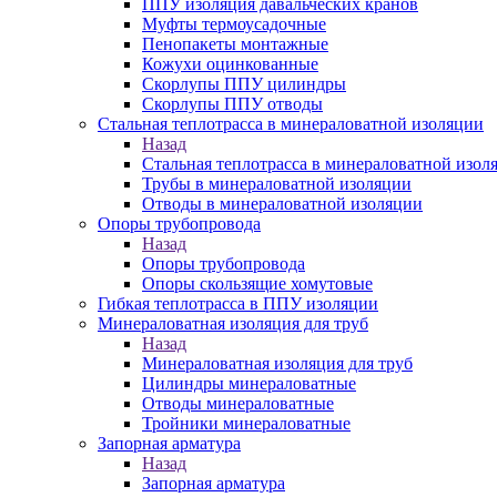
ППУ изоляция давальческих кранов
Муфты термоусадочные
Пенопакеты монтажные
Кожухи оцинкованные
Скорлупы ППУ цилиндры
Скорлупы ППУ отводы
Стальная теплотрасса в минераловатной изоляции
Назад
Стальная теплотрасса в минераловатной изол
Трубы в минераловатной изоляции
Отводы в минераловатной изоляции
Опоры трубопровода
Назад
Опоры трубопровода
Опоры скользящие хомутовые
Гибкая теплотрасса в ППУ изоляции
Минераловатная изоляция для труб
Назад
Минераловатная изоляция для труб
Цилиндры минераловатные
Отводы минераловатные
Тройники минераловатные
Запорная арматура
Назад
Запорная арматура