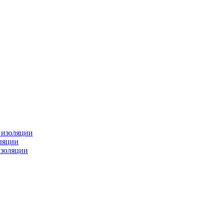
изоляции
ляции
золяции