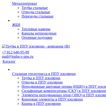
Металлопрокат
Трубы стальные
Отводы стальные
Переходы стальные
ЖБИ
Тепловые камеры
Каналы непроходные
Опорные подушки
+7 812 640-95-99
mail@truba-v-ppu.ru
Каталог
Стальная теплотрасса в ППУ изоляции
Трубы в ППУ изоляции
Отводы в ППУ изоляции
Неподвижные щитовые опоры (НЩО) в ППУ изол
Cильфонные компенсаторы (СКУ) в ППУ изоляци
Элементы неподвижных опор (ЭНО) в ППУ изоля
Концевые элементы в ППУ изоляции
Краны в ППУ изоляции