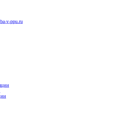
ba-v-ppu.ru
яции
и
ции