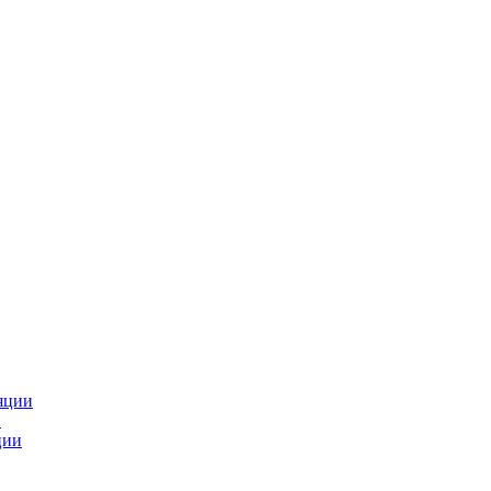
яции
и
ции