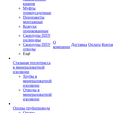
кранов
Муфты
термоусадочные
Пенопакеты
монтажные
Кожухи
оцинкованные
Скорлупы ППУ
цилиндры
О
Скорлупы ППУ
Доставка
Оплата
Конта
компании
отводы
Ещё
Стальная теплотрасса
в минераловатной
изоляции
Трубы в
минераловатной
изоляции
Отводы в
минераловатной
изоляции
Опоры трубопровода
Опоры