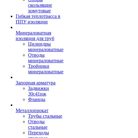
скользящие
хомутовые
Гибкая теплотрасса в
ППУ изоляции
Минераловатная
изоляция для труб
Цилиндры
минераловатные
Отводы
минераловатные
Тройники
минераловатные
Запорная арматура
Задвижки
30с41нж
Фланцы
Металлопрокат
Трубы стальные
Отводы
стальные
Переходы