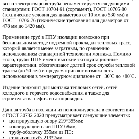
всего электросварная труба регламентируется следующими
стандартами: ГОСТ 10704-91 (сортамент), ГОСТ 10705-80
(технические условия для диаметров от 10 мм до 530 мм) и
ГОСТ 10706-76 (технические требования для диаметров от
478 мм до 1420 мм).
Применение труб в ППУ изоляции возможно при
бесканальном методе подземной прокладки тепловых трасс,
который является менее затратным, по сравнению
использованием стандартной технологии монтажа. Помимо
этого, трубы ППУ имеют высокие эксплуатационные
характеристики, обеспечивают долгий срок службы тепловой
трассы (до 50 лет) и предусматривают возможность
использования в температурном диапазоне от +30˚C до +80˚C.
Изделие подходит для монтажа тепловых сетей, сетей
холодного и горячего водоснабжения, а также для
строительства нефте- и газопроводов.
Данная труба в изоляции из пенополиуретана в соответствии
с ГОСТ 30732-2020 предусматривает следующие элементы:
• центрирующую опору 219*355мм;
• изолирующий слой ППУ 68мм;
• трубу-оболочку 355мм из ПЭ;
• стальную трубу 219*7мм;