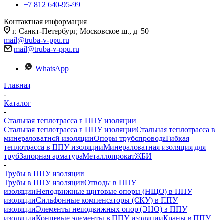
+7 812 640-95-99
Контактная информация
г. Санкт-Петербург, Московское ш., д. 50
mail@truba-v-ppu.ru
mail@truba-v-ppu.ru
WhatsApp
Главная
-
Каталог
-
Стальная теплотрасса в ППУ изоляции
Стальная теплотрасса в ППУ изоляции
Стальная теплотрасса в
минераловатной изоляции
Опоры трубопровода
Гибкая
теплотрасса в ППУ изоляции
Минераловатная изоляция для
труб
Запорная арматура
Металлопрокат
ЖБИ
-
Трубы в ППУ изоляции
Трубы в ППУ изоляции
Отводы в ППУ
изоляции
Неподвижные щитовые опоры (НЩО) в ППУ
изоляции
Cильфонные компенсаторы (СКУ) в ППУ
изоляции
Элементы неподвижных опор (ЭНО) в ППУ
изоляции
Концевые элементы в ППУ изоляции
Краны в ППУ