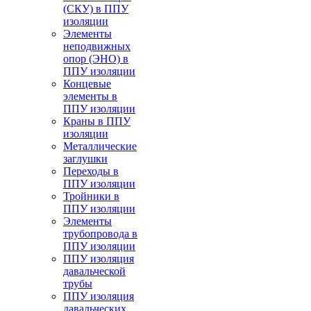
(СКУ) в ППУ
изоляции
Элементы
неподвижных
опор (ЭНО) в
ППУ изоляции
Концевые
элементы в
ППУ изоляции
Краны в ППУ
изоляции
Металлические
заглушки
Переходы в
ППУ изоляции
Тройники в
ППУ изоляции
Элементы
трубопровода в
ППУ изоляции
ППУ изоляция
давальческой
трубы
ППУ изоляция
давальческих