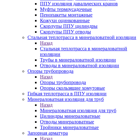
ППУ изоляция давальческих кранов
Муфты термоусадочные
Пенопакеты монтажные
Кожухи оцинкованные
Скорлупы ППУ цилиндры
Скорлупы ППУ отводы
Стальная теплотрасса в минераловатной изоляции
Назад
Стальная теплотрасса в минераловатной
изоляции
Трубы в минераловатной изоляции
Отводы в минераловатной изоляции
Опоры трубопровода
Назад
Опоры трубопровода
Опоры скользящие хомутовые
Гибкая теплотрасса в ППУ изоляции
Минераловатная изоляция для труб
Назад
Минераловатная изоляция для труб
Цилиндры минераловатные
Отводы минераловатные
Тройники минераловатные
Запорная арматура
Назад