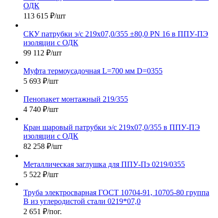
ОДК
113 615
₽
/шт
СКУ патрубки э/с 219х07,0/355 ±80,0 PN 16 в ППУ-ПЭ
изоляции с ОДК
99 112
₽
/шт
Муфта термоусадочная L=700 мм D=0355
5 693
₽
/шт
Пенопакет монтажный 219/355
4 740
₽
/шт
Кран шаровый патрубки э/с 219х07,0/355 в ППУ-ПЭ
изоляции с ОДК
82 258
₽
/шт
Металлическая заглушка для ППУ-Пэ 0219/0355
5 522
₽
/шт
Труба электросварная ГОСТ 10704-91, 10705-80 группа
В из углеродистой стали 0219*07,0
2 651
₽
/пог.