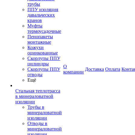
трубы
ППУ изоляция
давальческих
кранов
Муфты
термоусадочные
Пенопакеты
монтажные
Кожухи
оцинкованные
Скорлупы ППУ
цилиндры
О
Скорлупы ППУ
Доставка
Оплата
Конта
компании
отводы
Ещё
Стальная теплотрасса
в минераловатной
изоляции
Трубы в
минераловатной
изоляции
Отводы в
минераловатной
изоляции