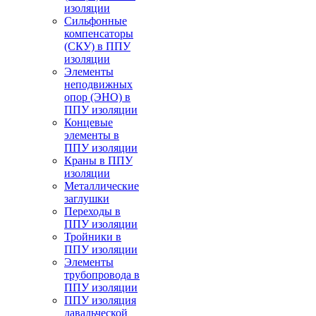
изоляции
Cильфонные
компенсаторы
(СКУ) в ППУ
изоляции
Элементы
неподвижных
опор (ЭНО) в
ППУ изоляции
Концевые
элементы в
ППУ изоляции
Краны в ППУ
изоляции
Металлические
заглушки
Переходы в
ППУ изоляции
Тройники в
ППУ изоляции
Элементы
трубопровода в
ППУ изоляции
ППУ изоляция
давальческой