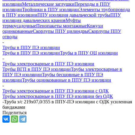
изоляции
Металлические заглушки
Переходы в ППУ
изоляции
Тройники в ППУ изоляции
Элементы трубопровода
в ППУ изоляции
ППУ изоляция давальческой трубы
ППУ
изоляция давальческих кранов
Муфты
термоусадочные
Пенопакеты монтажные
Кожухи
оцинкованные
Скорлупы ППУ цилиндры
Скорлупы ППУ
отводы
-
Трубы в ППУ ПЭ изоляции
Трубы в ППУ ПЭ изоляции
Трубы в ППУ ОЦ изоляции
-
Трубы электросварные в ППУ ПЭ изоляции
Трубы ВГП в ППУ ПЭ изоляции
Трубы электросварные в
ППУ ПЭ изоляции
Трубы бесшовные в ППУ ПЭ
изоляции
Трубы оцинкованные в ППУ ПЭ изоляции
-
Трубы электросварные в ППУ ПЭ изоляции с ОДК
Трубы электросварные в ППУ ПЭ изоляции без ОДК
-
Труба э/с 219х07,0/355 в ППУ-ПЭ изоляции с ОДК усиленная
бандажами
Поделиться