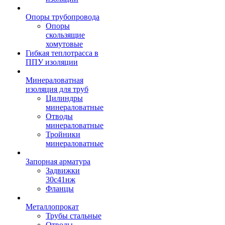
Опоры трубопровода
Опоры
скользящие
хомутовые
Гибкая теплотрасса в
ППУ изоляции
Минераловатная
изоляция для труб
Цилиндры
минераловатные
Отводы
минераловатные
Тройники
минераловатные
Запорная арматура
Задвижки
30с41нж
Фланцы
Металлопрокат
Трубы стальные
Отводы