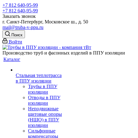
+7 812 640-95-99
+7 812 640-95-99
Заказать звонок
г. Санкт-Петербург, Московское ш., д. 50
mail@truba-v-ppu.ru
Поиск
Войти
Производство труб и фасонных изделий в ППУ изоляции
Каталог
Стальная теплотрасса
в ППУ изоляции
Трубы в ППУ
изоляции
Отводы в ППУ
изоляции
Неподвижные
щитовые опоры
(НЩО) в ППУ
изоляции
Cильфонные
компенсаторы