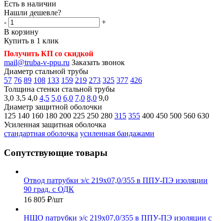
Есть в наличии
Нашли дешевле?
-
+
В корзину
Купить в 1 клик
Получить КП со скидкой
mail@truba-v-ppu.ru
Заказать звонок
Диаметр стальной трубы
57
76
89
108
133
159
219
273
325
377
426
Толщина стенки стальной трубы
3,0
3,5
4,0
4,5
5,0
6,0
7,0
8,0
9,0
Диаметр защитной оболочки
125
140
160
180
200
225
250
280
315
355
400
450
500
560
630
Усиленная защитная оболочка
стандартная оболочка
усиленная бандажами
Сопутствующие товары
Отвод патрубки э/с 219х07,0/355 в ППУ-ПЭ изоляции
90 град. с ОДК
16 805
₽
/шт
НЩО патрубки э/с 219х07,0/355 в ППУ-ПЭ изоляции с