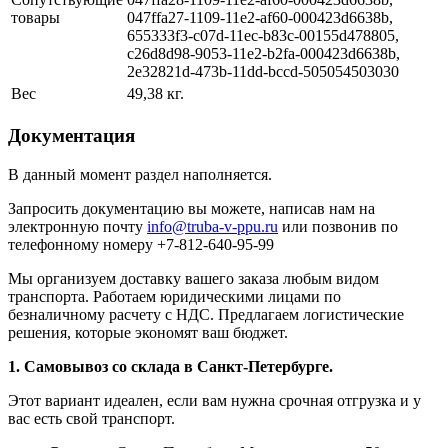
товары
047ffa27-1109-11e2-af60-000423d6638b,
655333f3-c07d-11ec-b83c-00155d478805,
c26d8d98-9053-11e2-b2fa-000423d6638b,
2e32821d-473b-11dd-bccd-505054503030
Вес
49,38 кг.
Документация
В данный момент раздел наполняется.
Запросить документацию вы можете, написав нам на
электронную почту
info@truba-v-ppu.ru
или позвонив по
телефонному номеру +7-812-640-95-99
Мы организуем доставку вашего заказа любым видом
транспорта. Работаем юридическими лицами по
безналичному расчету с НДС. Предлагаем логистические
решения, которые экономят ваш бюджет.
1. Самовывоз со склада в Санкт-Петербурге.
Этот вариант идеален, если вам нужна срочная отгрузка и у
вас есть свой транспорт.