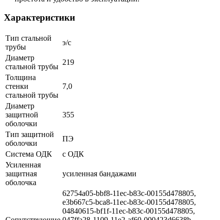
Характеристики
Тип стальной
э/с
трубы
Диаметр
219
стальной трубы
Толщина
стенки
7,0
стальной трубы
Диаметр
защитной
355
оболочки
Тип защитной
ПЭ
оболочки
Система ОДК
с ОДК
Усиленная
защитная
усиленная бандажами
оболочка
62754a05-bbf8-11ec-b83c-00155d478805,
e3b667c5-bca8-11ec-b83c-00155d478805,
04840615-bf1f-11ec-b83c-00155d478805,
Сопутствующие
047ffa28-1109-11e2-af60-000423d6638b,