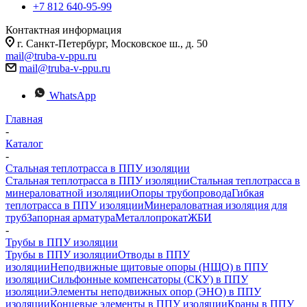
+7 812 640-95-99
Контактная информация
г. Санкт-Петербург, Московское ш., д. 50
mail@truba-v-ppu.ru
mail@truba-v-ppu.ru
WhatsApp
Главная
-
Каталог
-
Стальная теплотрасса в ППУ изоляции
Стальная теплотрасса в ППУ изоляции
Стальная теплотрасса в
минераловатной изоляции
Опоры трубопровода
Гибкая
теплотрасса в ППУ изоляции
Минераловатная изоляция для
труб
Запорная арматура
Металлопрокат
ЖБИ
-
Трубы в ППУ изоляции
Трубы в ППУ изоляции
Отводы в ППУ
изоляции
Неподвижные щитовые опоры (НЩО) в ППУ
изоляции
Cильфонные компенсаторы (СКУ) в ППУ
изоляции
Элементы неподвижных опор (ЭНО) в ППУ
изоляции
Концевые элементы в ППУ изоляции
Краны в ППУ