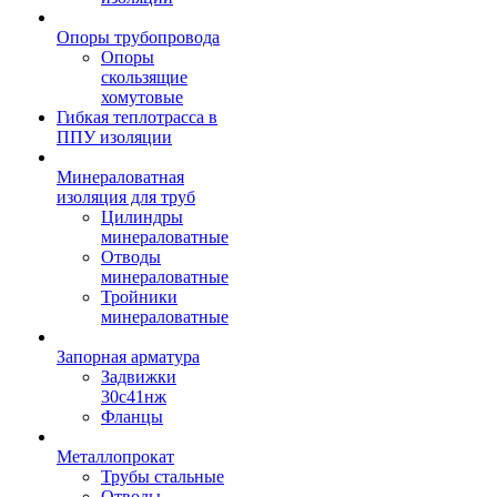
Опоры трубопровода
Опоры
скользящие
хомутовые
Гибкая теплотрасса в
ППУ изоляции
Минераловатная
изоляция для труб
Цилиндры
минераловатные
Отводы
минераловатные
Тройники
минераловатные
Запорная арматура
Задвижки
30с41нж
Фланцы
Металлопрокат
Трубы стальные
Отводы