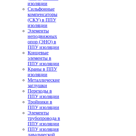
изоляции
Cильфонные
компенсаторы
(СКУ) в ППУ
изоляции
Элементы
неподвижных
опор (ЭНО) в
ППУ изоляции
Концевые
элементы в
ППУ изоляции
Краны в ППУ
изоляции
Металлические
заглушки
Переходы в
ППУ изоляции
Тройники в
ППУ изоляции
Элементы
трубопровода в
ППУ изоляции
ППУ изоляция
давальческой