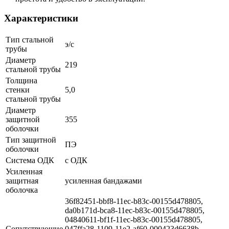
Характеристики
Тип стальной
э/с
трубы
Диаметр
219
стальной трубы
Толщина
стенки
5,0
стальной трубы
Диаметр
защитной
355
оболочки
Тип защитной
ПЭ
оболочки
Система ОДК
с ОДК
Усиленная
защитная
усиленная бандажами
оболочка
36f82451-bbf8-11ec-b83c-00155d478805,
da0b171d-bca8-11ec-b83c-00155d478805,
04840611-bf1f-11ec-b83c-00155d478805,
Сопутствующие
047ffa28-1109-11e2-af60-000423d6638b,