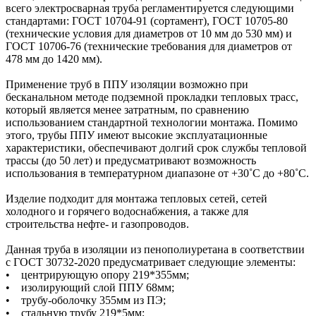
всего электросварная труба регламентируется следующими
стандартами: ГОСТ 10704-91 (сортамент), ГОСТ 10705-80
(технические условия для диаметров от 10 мм до 530 мм) и
ГОСТ 10706-76 (технические требования для диаметров от
478 мм до 1420 мм).
Применение труб в ППУ изоляции возможно при
бесканальном методе подземной прокладки тепловых трасс,
который является менее затратным, по сравнению
использованием стандартной технологии монтажа. Помимо
этого, трубы ППУ имеют высокие эксплуатационные
характеристики, обеспечивают долгий срок службы тепловой
трассы (до 50 лет) и предусматривают возможность
использования в температурном диапазоне от +30˚C до +80˚C.
Изделие подходит для монтажа тепловых сетей, сетей
холодного и горячего водоснабжения, а также для
строительства нефте- и газопроводов.
Данная труба в изоляции из пенополиуретана в соответствии
с ГОСТ 30732-2020 предусматривает следующие элементы:
• центрирующую опору 219*355мм;
• изолирующий слой ППУ 68мм;
• трубу-оболочку 355мм из ПЭ;
• стальную трубу 219*5мм;