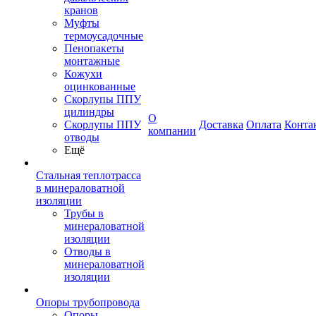
кранов
Муфты
термоусадочные
Пенопакеты
монтажные
Кожухи
оцинкованные
Скорлупы ППУ
цилиндры
О
Скорлупы ППУ
Доставка
Оплата
Конта
компании
отводы
Ещё
Стальная теплотрасса
в минераловатной
изоляции
Трубы в
минераловатной
изоляции
Отводы в
минераловатной
изоляции
Опоры трубопровода
Опоры