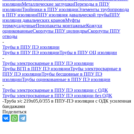
изоляции
Металлические заглушки
Переходы в ППУ
изоляции
Тройники в ППУ изоляции
Элементы трубопровода
в ППУ изоляции
ППУ изоляция давальческой трубы
ППУ
изоляция давальческих кранов
Муфты
термоусадочные
Пенопакеты монтажные
Кожухи
оцинкованные
Скорлупы ППУ цилиндры
Скорлупы ППУ
отводы
-
Трубы в ППУ ПЭ изоляции
Трубы в ППУ ПЭ изоляции
Трубы в ППУ ОЦ изоляции
-
Трубы электросварные в ППУ ПЭ изоляции
Трубы ВГП в ППУ ПЭ изоляции
Трубы электросварные в
ППУ ПЭ изоляции
Трубы бесшовные в ППУ ПЭ
изоляции
Трубы оцинкованные в ППУ ПЭ изоляции
-
Трубы электросварные в ППУ ПЭ изоляции с ОДК
Трубы электросварные в ППУ ПЭ изоляции без ОДК
-
Труба э/с 219х05,0/355 в ППУ-ПЭ изоляции с ОДК усиленная
бандажами
Поделиться