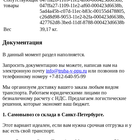
товары
047ffa27-1109-11e2-af60-000423d6638b,
5ad4a45b-c07d-11ec-b83c-00155d478805,
c26d8d98-9053-11e2-b2fa-000423d6638b,
427762d8-3bed-11df-8788-000423d6638b
Вес
39,17 кг.
Документация
В данный момент раздел наполняется.
Запросить документацию вы можете, написав нам на
электронную почту
info@truba-v-ppu.ru
или позвонив по
телефонному номеру +7-812-640-95-99
Мы организуем доставку вашего заказа любым видом
транспорта. Работаем юридическими лицами по
безналичному расчету с НДС. Предлагаем логистические
решения, которые экономят ваш бюджет.
1. Самовывоз со склада в Санкт-Петербурге.
Этот вариант идеален, если вам нужна срочная отгрузка и у
вас есть свой транспорт.