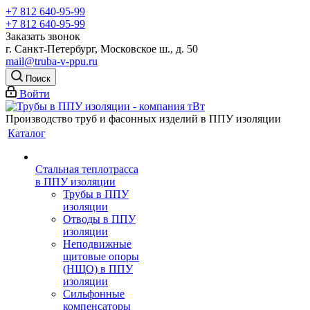
+7 812 640-95-99
+7 812 640-95-99
Заказать звонок
г. Санкт-Петербург, Московское ш., д. 50
mail@truba-v-ppu.ru
Поиск
Войти
Производство труб и фасонных изделий в ППУ изоляции
Каталог
Стальная теплотрасса
в ППУ изоляции
Трубы в ППУ
изоляции
Отводы в ППУ
изоляции
Неподвижные
щитовые опоры
(НЩО) в ППУ
изоляции
Cильфонные
компенсаторы