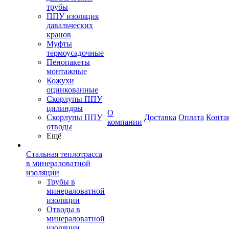
трубы
ППУ изоляция
давальческих
кранов
Муфты
термоусадочные
Пенопакеты
монтажные
Кожухи
оцинкованные
Скорлупы ППУ
цилиндры
О
Скорлупы ППУ
Доставка
Оплата
Конта
компании
отводы
Ещё
Стальная теплотрасса
в минераловатной
изоляции
Трубы в
минераловатной
изоляции
Отводы в
минераловатной
изоляции