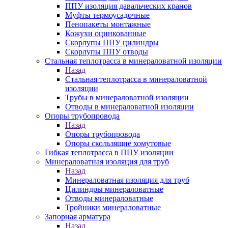
ППУ изоляция давальческих кранов
Муфты термоусадочные
Пенопакеты монтажные
Кожухи оцинкованные
Скорлупы ППУ цилиндры
Скорлупы ППУ отводы
Стальная теплотрасса в минераловатной изоляции
Назад
Стальная теплотрасса в минераловатной
изоляции
Трубы в минераловатной изоляции
Отводы в минераловатной изоляции
Опоры трубопровода
Назад
Опоры трубопровода
Опоры скользящие хомутовые
Гибкая теплотрасса в ППУ изоляции
Минераловатная изоляция для труб
Назад
Минераловатная изоляция для труб
Цилиндры минераловатные
Отводы минераловатные
Тройники минераловатные
Запорная арматура
Назад