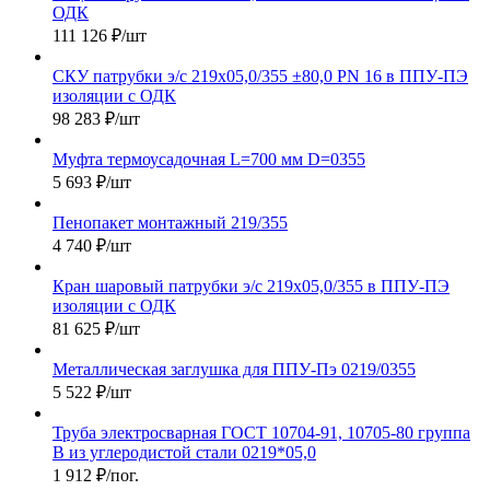
ОДК
111 126
₽
/шт
СКУ патрубки э/с 219х05,0/355 ±80,0 PN 16 в ППУ-ПЭ
изоляции с ОДК
98 283
₽
/шт
Муфта термоусадочная L=700 мм D=0355
5 693
₽
/шт
Пенопакет монтажный 219/355
4 740
₽
/шт
Кран шаровый патрубки э/с 219х05,0/355 в ППУ-ПЭ
изоляции с ОДК
81 625
₽
/шт
Металлическая заглушка для ППУ-Пэ 0219/0355
5 522
₽
/шт
Труба электросварная ГОСТ 10704-91, 10705-80 группа
В из углеродистой стали 0219*05,0
1 912
₽
/пог.