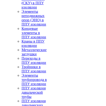
(СКУ) в ППУ
изоляции
Элементы
неподвижных
опор (ЭНО) в
ППУ изоляции
Концевые
элементы в
ППУ изоляции
Краны в ППУ
изоляции
Металлические
заглушки
Переходы в
ППУ изоляции
Тройники в
ППУ изоляции
Элементы
трубопровода в
ППУ изоляции
ППУ изоляция
давальческой
трубы
ППУ изоляция
давальческих