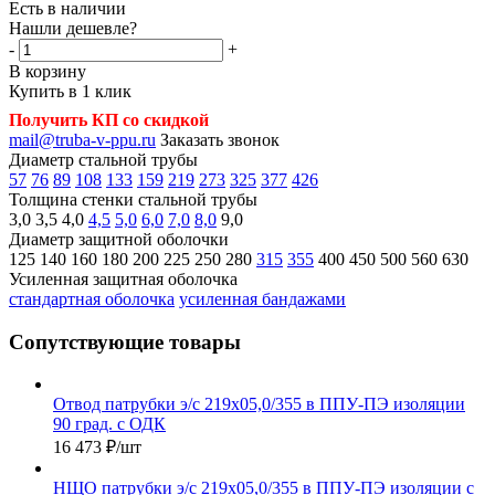
Есть в наличии
Нашли дешевле?
-
+
В корзину
Купить в 1 клик
Получить КП со скидкой
mail@truba-v-ppu.ru
Заказать звонок
Диаметр стальной трубы
57
76
89
108
133
159
219
273
325
377
426
Толщина стенки стальной трубы
3,0
3,5
4,0
4,5
5,0
6,0
7,0
8,0
9,0
Диаметр защитной оболочки
125
140
160
180
200
225
250
280
315
355
400
450
500
560
630
Усиленная защитная оболочка
стандартная оболочка
усиленная бандажами
Сопутствующие товары
Отвод патрубки э/с 219х05,0/355 в ППУ-ПЭ изоляции
90 град. с ОДК
16 473
₽
/шт
НЩО патрубки э/с 219х05,0/355 в ППУ-ПЭ изоляции с