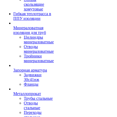
скользящие
хомутовые
Гибкая теплотрасса в
ППУ изоляции
Минераловатная
изоляция для труб
Цилиндры
минераловатные
Отводы
минераловатные
Тройники
минераловатные
Запорная арматура
Задвижки
30с41нж
Фланцы
Металлопрокат
Трубы стальные
Отводы
стальные
Переходы