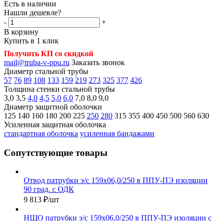
Есть в наличии
Нашли дешевле?
-
+
В корзину
Купить в 1 клик
Получить КП со скидкой
mail@truba-v-ppu.ru
Заказать звонок
Диаметр стальной трубы
57
76
89
108
133
159
219
273
325
377
426
Толщина стенки стальной трубы
3,0
3,5
4,0
4,5
5,0
6,0
7,0
8,0
9,0
Диаметр защитной оболочки
125
140
160
180
200
225
250
280
315
355
400
450
500
560
630
Усиленная защитная оболочка
стандартная оболочка
усиленная бандажами
Сопутствующие товары
Отвод патрубки э/с 159х06,0/250 в ППУ-ПЭ изоляции
90 град. с ОДК
9 813
₽
/шт
НЩО патрубки э/с 159х06,0/250 в ППУ-ПЭ изоляции с