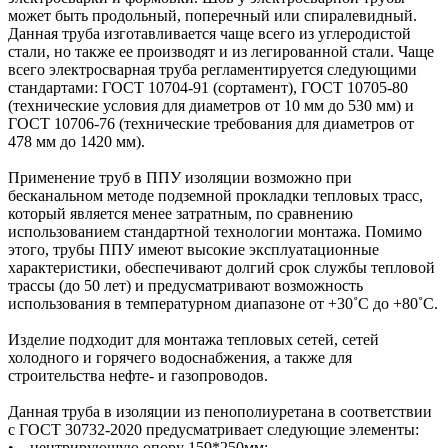
может быть продольный, поперечный или спиралевидный.
Данная труба изготавливается чаще всего из углеродистой
стали, но также ее производят и из легированной стали. Чаще
всего электросварная труба регламентируется следующими
стандартами: ГОСТ 10704-91 (сортамент), ГОСТ 10705-80
(технические условия для диаметров от 10 мм до 530 мм) и
ГОСТ 10706-76 (технические требования для диаметров от
478 мм до 1420 мм).
Применение труб в ППУ изоляции возможно при
бесканальном методе подземной прокладки тепловых трасс,
который является менее затратным, по сравнению
использованием стандартной технологии монтажа. Помимо
этого, трубы ППУ имеют высокие эксплуатационные
характеристики, обеспечивают долгий срок службы тепловой
трассы (до 50 лет) и предусматривают возможность
использования в температурном диапазоне от +30˚C до +80˚C.
Изделие подходит для монтажа тепловых сетей, сетей
холодного и горячего водоснабжения, а также для
строительства нефте- и газопроводов.
Данная труба в изоляции из пенополиуретана в соответствии
с ГОСТ 30732-2020 предусматривает следующие элементы:
• центрирующую опору 159*250мм;