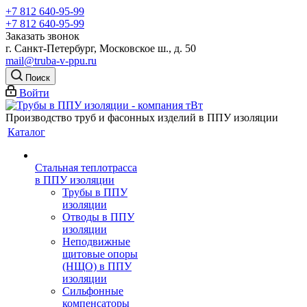
+7 812 640-95-99
+7 812 640-95-99
Заказать звонок
г. Санкт-Петербург, Московское ш., д. 50
mail@truba-v-ppu.ru
Поиск
Войти
Производство труб и фасонных изделий в ППУ изоляции
Каталог
Стальная теплотрасса
в ППУ изоляции
Трубы в ППУ
изоляции
Отводы в ППУ
изоляции
Неподвижные
щитовые опоры
(НЩО) в ППУ
изоляции
Cильфонные
компенсаторы