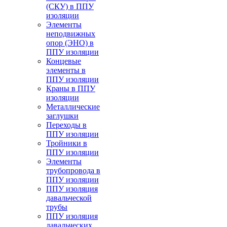
(СКУ) в ППУ
изоляции
Элементы
неподвижных
опор (ЭНО) в
ППУ изоляции
Концевые
элементы в
ППУ изоляции
Краны в ППУ
изоляции
Металлические
заглушки
Переходы в
ППУ изоляции
Тройники в
ППУ изоляции
Элементы
трубопровода в
ППУ изоляции
ППУ изоляция
давальческой
трубы
ППУ изоляция
давальческих