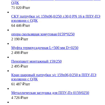
ОДК
71 020
₽
/шт
СКУ патрубки э/с 159х06,0/250 ±30,0 PN 16 в ППУ-ПЭ
изоляции с ОДК
64 446
₽
/шт
опора скользящая хомутовая 0159*0250
2 190
₽
/шт
Муфта термоусадочная L=500 мм D=0250
2 498
₽
/шт
Пенопакет монтажный 159/250
2 495
₽
/шт
Кран шаровый патрубки э/с 159х06,0/250 в ППУ-ПЭ
изоляции с ОДК
61 487
₽
/шт
Металлическая заглушка для ППУ-Пэ 0159/0250
4 726
₽
/шт