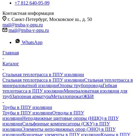
+7 812 640-95-99
Контактная информация
г. Санкт-Петербург, Московское ш., д. 50
mail@truba-v-ppu.ru
mail@truba-v-ppu.ru
WhatsApp
Главная
-
Каталог
-
Стальная теплотрасса в ППУ изоляции
Стальная теплотрасса в ППУ изоляции
Стальная теплотрасса в
минераловатной изоляции
Опоры трубопровода
Гибкая
теплотрасса в ППУ изоляции
Минераловатная изоляция для
труб
Запорная арматура
Металлопрокат
ЖБИ
-
Трубы в ППУ изоляции
Трубы в ППУ изоляции
Отводы в ППУ
изоляции
Неподвижные щитовые опоры (НЩО) в ППУ
изоляции
Cильфонные компенсаторы (СКУ) в ППУ
изоляции
Элементы неподвижных опор (ЭНО) в ППУ
изоляции
Концевые элементы в ППУ изоляции
Краны в ППУ