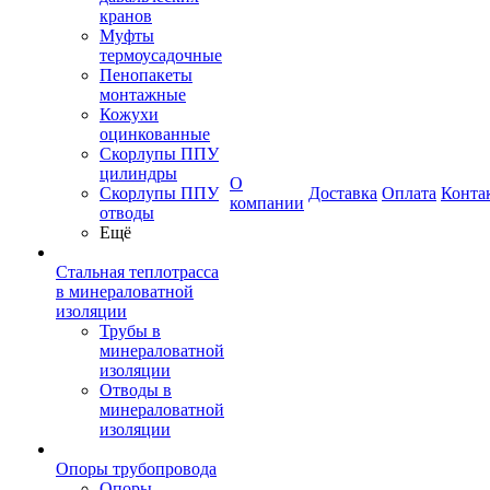
кранов
Муфты
термоусадочные
Пенопакеты
монтажные
Кожухи
оцинкованные
Скорлупы ППУ
цилиндры
О
Скорлупы ППУ
Доставка
Оплата
Конта
компании
отводы
Ещё
Стальная теплотрасса
в минераловатной
изоляции
Трубы в
минераловатной
изоляции
Отводы в
минераловатной
изоляции
Опоры трубопровода
Опоры