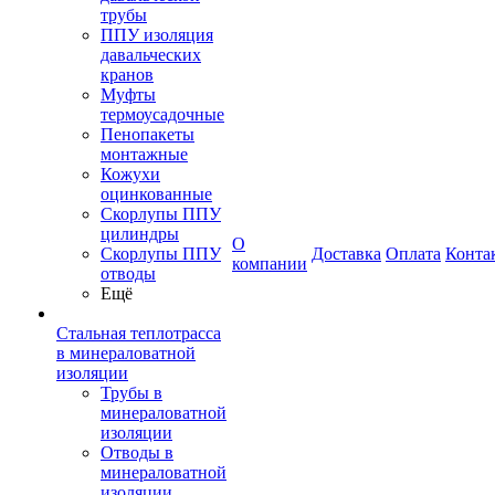
трубы
ППУ изоляция
давальческих
кранов
Муфты
термоусадочные
Пенопакеты
монтажные
Кожухи
оцинкованные
Скорлупы ППУ
цилиндры
О
Скорлупы ППУ
Доставка
Оплата
Конта
компании
отводы
Ещё
Стальная теплотрасса
в минераловатной
изоляции
Трубы в
минераловатной
изоляции
Отводы в
минераловатной
изоляции