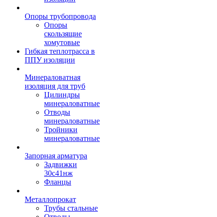
Опоры трубопровода
Опоры
скользящие
хомутовые
Гибкая теплотрасса в
ППУ изоляции
Минераловатная
изоляция для труб
Цилиндры
минераловатные
Отводы
минераловатные
Тройники
минераловатные
Запорная арматура
Задвижки
30с41нж
Фланцы
Металлопрокат
Трубы стальные
Отводы