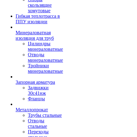
скользящие
хомутовые
Гибкая теплотрасса в
ППУ изоляции
Минераловатная
изоляция для труб
Цилиндры
минераловатные
Отводы
минераловатные
Тройники
минераловатные
Запорная арматура
Задвижки
30с41нж
Фланцы
Металлопрокат
Трубы стальные
Отводы
стальные
Переходы