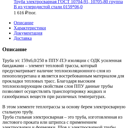
Труба электросварная ГОСТ 10704-91, 10705-80 группа
В из углеродистой стали 0159*06,0
1 616
₽
/пог.
Описание
Характеристики
Документация
Доставка
Описание
Труба э/с 159х6,0/250 в ППУ-ПЭ изоляции с ОДК усиленная
бандажами – элемент тепловой трассы, который
предусматривает наличие теплоизоляционного слоя из
пенополиуретана и является востребованным материалом для
прокладки тепловых трасс. Благодаря высоким
теплоизолирующим свойствам слоя ППУ данные трубы
позволяют осуществлять транспортировку жидких и
газообразных веществ при различных температурах.
В этом элементе теплотрассы за основу берем электросварную
стальную трубу.
Труба стальная электросварная – это труба, изготовленная из
листового проката или штрипса с применением
электросварки и формовки. Шов у электросварной трубы