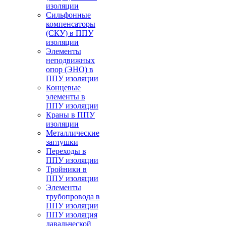
изоляции
Cильфонные
компенсаторы
(СКУ) в ППУ
изоляции
Элементы
неподвижных
опор (ЭНО) в
ППУ изоляции
Концевые
элементы в
ППУ изоляции
Краны в ППУ
изоляции
Металлические
заглушки
Переходы в
ППУ изоляции
Тройники в
ППУ изоляции
Элементы
трубопровода в
ППУ изоляции
ППУ изоляция
давальческой