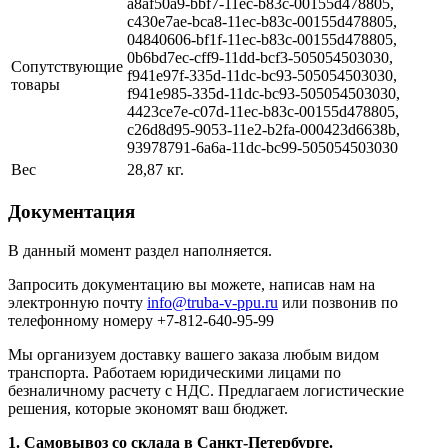
a8af50a9-bbf7-11ec-b83c-00155d478805,
c430e7ae-bca8-11ec-b83c-00155d478805,
04840606-bf1f-11ec-b83c-00155d478805,
0b6bd7ec-cff9-11dd-bcf3-505054503030,
Сопутствующие
f941e97f-335d-11dc-bc93-505054503030,
товары
f941e985-335d-11dc-bc93-505054503030,
4423ce7e-c07d-11ec-b83c-00155d478805,
c26d8d95-9053-11e2-b2fa-000423d6638b,
93978791-6a6a-11dc-bc99-505054503030
Вес
28,87 кг.
Документация
В данный момент раздел наполняется.
Запросить документацию вы можете, написав нам на
электронную почту
info@truba-v-ppu.ru
или позвонив по
телефонному номеру +7-812-640-95-99
Мы организуем доставку вашего заказа любым видом
транспорта. Работаем юридическими лицами по
безналичному расчету с НДС. Предлагаем логистические
решения, которые экономят ваш бюджет.
1. Самовывоз со склада в Санкт-Петербурге.