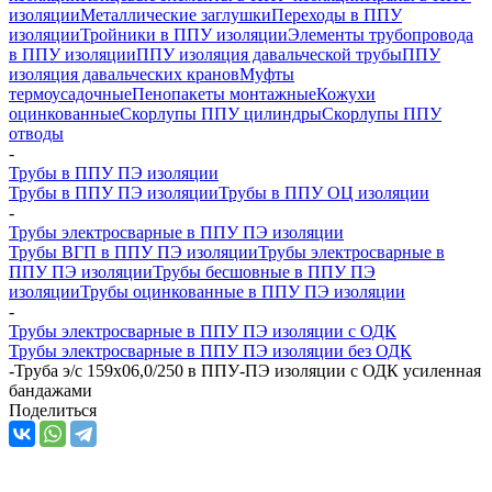
изоляции
Металлические заглушки
Переходы в ППУ
изоляции
Тройники в ППУ изоляции
Элементы трубопровода
в ППУ изоляции
ППУ изоляция давальческой трубы
ППУ
изоляция давальческих кранов
Муфты
термоусадочные
Пенопакеты монтажные
Кожухи
оцинкованные
Скорлупы ППУ цилиндры
Скорлупы ППУ
отводы
-
Трубы в ППУ ПЭ изоляции
Трубы в ППУ ПЭ изоляции
Трубы в ППУ ОЦ изоляции
-
Трубы электросварные в ППУ ПЭ изоляции
Трубы ВГП в ППУ ПЭ изоляции
Трубы электросварные в
ППУ ПЭ изоляции
Трубы бесшовные в ППУ ПЭ
изоляции
Трубы оцинкованные в ППУ ПЭ изоляции
-
Трубы электросварные в ППУ ПЭ изоляции с ОДК
Трубы электросварные в ППУ ПЭ изоляции без ОДК
-
Труба э/с 159х06,0/250 в ППУ-ПЭ изоляции с ОДК усиленная
бандажами
Поделиться