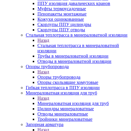
ППУ изоляция давальческих кранов
Муфты термоусадочные
Пенопакеты монтажные
Кожухи оцинкованные
Скорлупы ППУ цилиндры
Скорлупы ППУ отводы
Стальная теплотрасса в минераловатной изоляции
Назад
Стальная теплотрасса в минераловатной
изоляции
Трубы в минераловатной изоляции
Отводы в минераловатной изоляции
Опоры трубопровода
Назад
Опоры трубопровода
Опоры скользящие хомутовые
Гибкая теплотрасса в ППУ изоляции
Минераловатная изоляция для труб
Назад
Минераловатная изоляция для труб
Цилиндры минераловатные
Отводы минераловатные
Тройники минераловатные
Запорная арматура
Назад