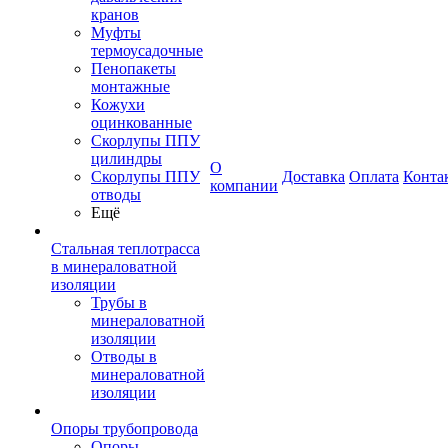
кранов
Муфты
термоусадочные
Пенопакеты
монтажные
Кожухи
оцинкованные
Скорлупы ППУ
цилиндры
О
Скорлупы ППУ
Доставка
Оплата
Конта
компании
отводы
Ещё
Стальная теплотрасса
в минераловатной
изоляции
Трубы в
минераловатной
изоляции
Отводы в
минераловатной
изоляции
Опоры трубопровода
Опоры