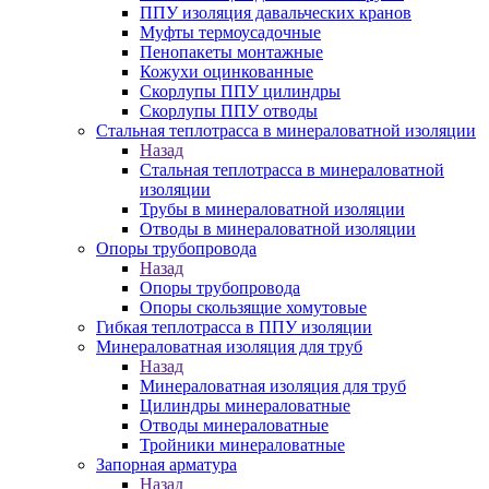
ППУ изоляция давальческих кранов
Муфты термоусадочные
Пенопакеты монтажные
Кожухи оцинкованные
Скорлупы ППУ цилиндры
Скорлупы ППУ отводы
Стальная теплотрасса в минераловатной изоляции
Назад
Стальная теплотрасса в минераловатной
изоляции
Трубы в минераловатной изоляции
Отводы в минераловатной изоляции
Опоры трубопровода
Назад
Опоры трубопровода
Опоры скользящие хомутовые
Гибкая теплотрасса в ППУ изоляции
Минераловатная изоляция для труб
Назад
Минераловатная изоляция для труб
Цилиндры минераловатные
Отводы минераловатные
Тройники минераловатные
Запорная арматура
Назад