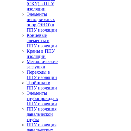
(СКУ) в ППУ
изоляции
Элементы
неподвижных
опор (ЭНО) в
ППУ изоляции
Концевые
элементы в
ППУ изоляции
Краны в ППУ
изоляции
Металлические
заглушки
Переходы в
ППУ изоляции
Тройники в
ППУ изоляции
Элементы
трубопровода в
ППУ изоляции
ППУ изоляция
давальческой
трубы
ППУ изоляция
давальческих