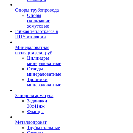
Опоры трубопровода
Опоры
скользящие
хомутовые
Гибкая теплотрасса в
ППУ изоляции
Минераловатная
изоляция для труб
Цилиндры
минераловатные
Отводы
минераловатные
Тройники
минераловатные
Запорная арматура
Задвижки
30с41нж
Фланцы
Металлопрокат
Трубы стальные
Отводы