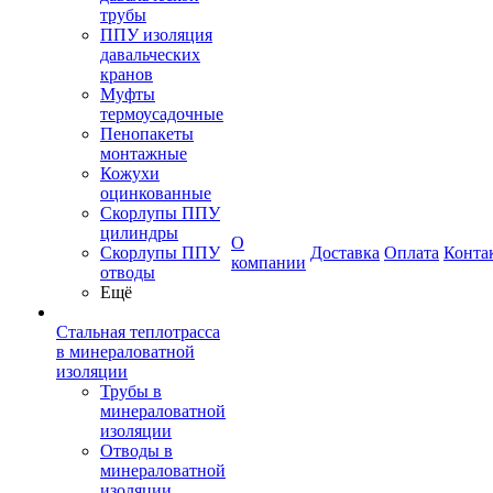
трубы
ППУ изоляция
давальческих
кранов
Муфты
термоусадочные
Пенопакеты
монтажные
Кожухи
оцинкованные
Скорлупы ППУ
цилиндры
О
Скорлупы ППУ
Доставка
Оплата
Конта
компании
отводы
Ещё
Стальная теплотрасса
в минераловатной
изоляции
Трубы в
минераловатной
изоляции
Отводы в
минераловатной
изоляции