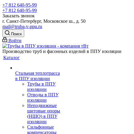
+7 812 640-95-99
+7 812 640-95-99
Заказать звонок
г. Санкт-Петербург, Московское ш., д. 50
mail@truba-v-ppu.ru
Поиск
Войти
Производство труб и фасонных изделий в ППУ изоляции
Каталог
Стальная теплотрасса
в ППУ изоляции
Трубы в ППУ
изоляции
Отводы в ППУ
изоляции
Неподвижные
щитовые опоры
(НЩО) в ППУ
изоляции
Cильфонные
компенсаторы