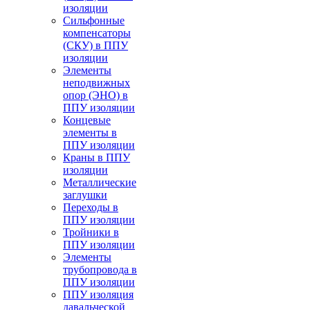
изоляции
Cильфонные
компенсаторы
(СКУ) в ППУ
изоляции
Элементы
неподвижных
опор (ЭНО) в
ППУ изоляции
Концевые
элементы в
ППУ изоляции
Краны в ППУ
изоляции
Металлические
заглушки
Переходы в
ППУ изоляции
Тройники в
ППУ изоляции
Элементы
трубопровода в
ППУ изоляции
ППУ изоляция
давальческой