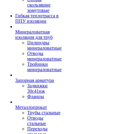
скользящие
хомутовые
Гибкая теплотрасса в
ППУ изоляции
Минераловатная
изоляция для труб
Цилиндры
минераловатные
Отводы
минераловатные
Тройники
минераловатные
Запорная арматура
Задвижки
30с41нж
Фланцы
Металлопрокат
Трубы стальные
Отводы
стальные
Переходы