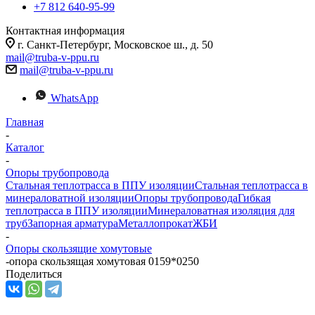
+7 812 640-95-99
Контактная информация
г. Санкт-Петербург, Московское ш., д. 50
mail@truba-v-ppu.ru
mail@truba-v-ppu.ru
WhatsApp
Главная
-
Каталог
-
Опоры трубопровода
Стальная теплотрасса в ППУ изоляции
Стальная теплотрасса в
минераловатной изоляции
Опоры трубопровода
Гибкая
теплотрасса в ППУ изоляции
Минераловатная изоляция для
труб
Запорная арматура
Металлопрокат
ЖБИ
-
Опоры скользящие хомутовые
-
опора скользящая хомутовая 0159*0250
Поделиться