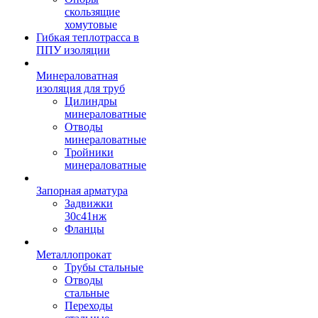
скользящие
хомутовые
Гибкая теплотрасса в
ППУ изоляции
Минераловатная
изоляция для труб
Цилиндры
минераловатные
Отводы
минераловатные
Тройники
минераловатные
Запорная арматура
Задвижки
30с41нж
Фланцы
Металлопрокат
Трубы стальные
Отводы
стальные
Переходы