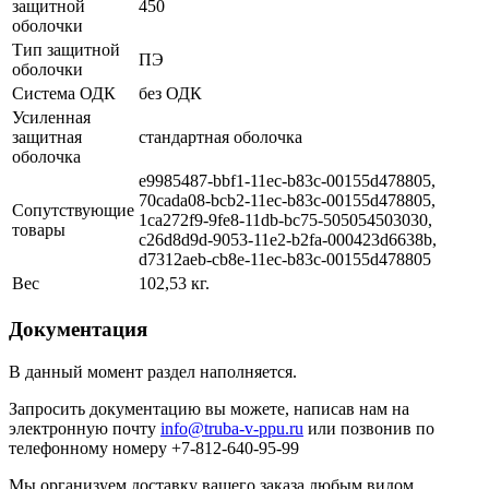
защитной
450
оболочки
Тип защитной
ПЭ
оболочки
Система ОДК
без ОДК
Усиленная
защитная
стандартная оболочка
оболочка
e9985487-bbf1-11ec-b83c-00155d478805,
70cada08-bcb2-11ec-b83c-00155d478805,
Сопутствующие
1ca272f9-9fe8-11db-bc75-505054503030,
товары
c26d8d9d-9053-11e2-b2fa-000423d6638b,
d7312aeb-cb8e-11ec-b83c-00155d478805
Вес
102,53 кг.
Документация
В данный момент раздел наполняется.
Запросить документацию вы можете, написав нам на
электронную почту
info@truba-v-ppu.ru
или позвонив по
телефонному номеру +7-812-640-95-99
Мы организуем доставку вашего заказа любым видом