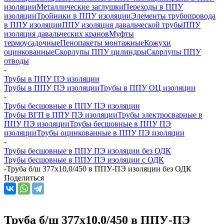
изоляции
Металлические заглушки
Переходы в ППУ
изоляции
Тройники в ППУ изоляции
Элементы трубопровода
в ППУ изоляции
ППУ изоляция давальческой трубы
ППУ
изоляция давальческих кранов
Муфты
термоусадочные
Пенопакеты монтажные
Кожухи
оцинкованные
Скорлупы ППУ цилиндры
Скорлупы ППУ
отводы
-
Трубы в ППУ ПЭ изоляции
Трубы в ППУ ПЭ изоляции
Трубы в ППУ ОЦ изоляции
-
Трубы бесшовные в ППУ ПЭ изоляции
Трубы ВГП в ППУ ПЭ изоляции
Трубы электросварные в
ППУ ПЭ изоляции
Трубы бесшовные в ППУ ПЭ
изоляции
Трубы оцинкованные в ППУ ПЭ изоляции
-
Трубы бесшовные в ППУ ПЭ изоляции без ОДК
Трубы бесшовные в ППУ ПЭ изоляции с ОДК
-
Труба б/ш 377х10,0/450 в ППУ-ПЭ изоляции без ОДК
Поделиться
Труба б/ш 377х10,0/450 в ППУ-ПЭ