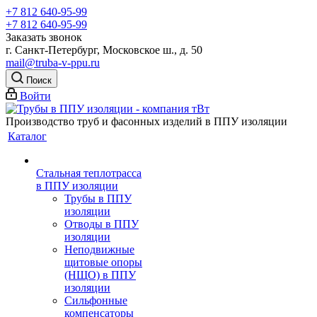
+7 812 640-95-99
+7 812 640-95-99
Заказать звонок
г. Санкт-Петербург, Московское ш., д. 50
mail@truba-v-ppu.ru
Поиск
Войти
Производство труб и фасонных изделий в ППУ изоляции
Каталог
Стальная теплотрасса
в ППУ изоляции
Трубы в ППУ
изоляции
Отводы в ППУ
изоляции
Неподвижные
щитовые опоры
(НЩО) в ППУ
изоляции
Cильфонные
компенсаторы