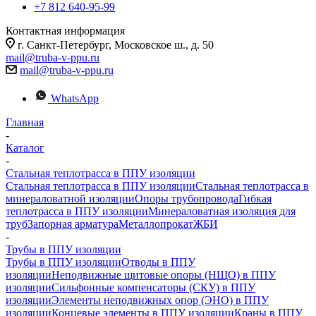
+7 812 640-95-99
Контактная информация
г. Санкт-Петербург, Московское ш., д. 50
mail@truba-v-ppu.ru
mail@truba-v-ppu.ru
WhatsApp
Главная
-
Каталог
-
Стальная теплотрасса в ППУ изоляции
Стальная теплотрасса в ППУ изоляции
Стальная теплотрасса в
минераловатной изоляции
Опоры трубопровода
Гибкая
теплотрасса в ППУ изоляции
Минераловатная изоляция для
труб
Запорная арматура
Металлопрокат
ЖБИ
-
Трубы в ППУ изоляции
Трубы в ППУ изоляции
Отводы в ППУ
изоляции
Неподвижные щитовые опоры (НЩО) в ППУ
изоляции
Cильфонные компенсаторы (СКУ) в ППУ
изоляции
Элементы неподвижных опор (ЭНО) в ППУ
изоляции
Концевые элементы в ППУ изоляции
Краны в ППУ