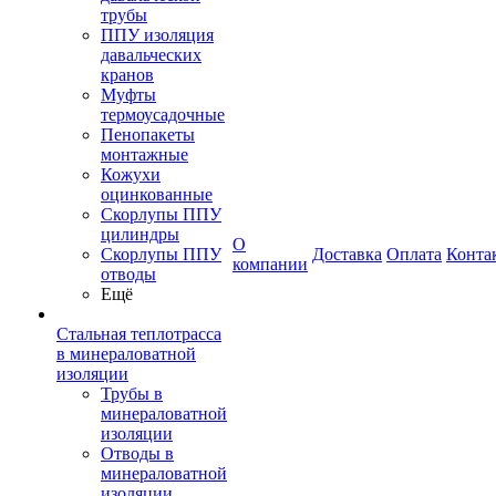
трубы
ППУ изоляция
давальческих
кранов
Муфты
термоусадочные
Пенопакеты
монтажные
Кожухи
оцинкованные
Скорлупы ППУ
цилиндры
О
Скорлупы ППУ
Доставка
Оплата
Конта
компании
отводы
Ещё
Стальная теплотрасса
в минераловатной
изоляции
Трубы в
минераловатной
изоляции
Отводы в
минераловатной
изоляции