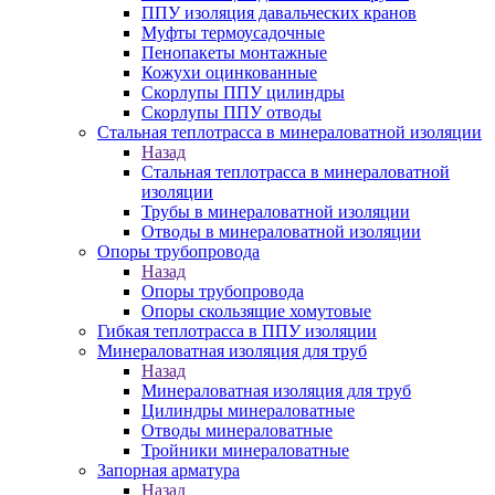
ППУ изоляция давальческих кранов
Муфты термоусадочные
Пенопакеты монтажные
Кожухи оцинкованные
Скорлупы ППУ цилиндры
Скорлупы ППУ отводы
Стальная теплотрасса в минераловатной изоляции
Назад
Стальная теплотрасса в минераловатной
изоляции
Трубы в минераловатной изоляции
Отводы в минераловатной изоляции
Опоры трубопровода
Назад
Опоры трубопровода
Опоры скользящие хомутовые
Гибкая теплотрасса в ППУ изоляции
Минераловатная изоляция для труб
Назад
Минераловатная изоляция для труб
Цилиндры минераловатные
Отводы минераловатные
Тройники минераловатные
Запорная арматура
Назад