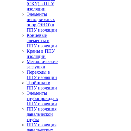
(СКУ) в ППУ
изоляции
Элементы
неподвижных
опор (ЭНО) в
ППУ изоляции
Концевые
элементы в
ППУ изоляции
Краны в ППУ
изоляции
Металлические
заглушки
Переходы в
ППУ изоляции
Тройники в
ППУ изоляции
Элементы
трубопровода в
ППУ изоляции
ППУ изоляция
давальческой
трубы
ППУ изоляция
давальческих