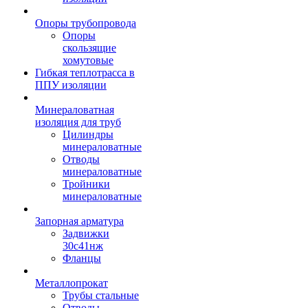
Опоры трубопровода
Опоры
скользящие
хомутовые
Гибкая теплотрасса в
ППУ изоляции
Минераловатная
изоляция для труб
Цилиндры
минераловатные
Отводы
минераловатные
Тройники
минераловатные
Запорная арматура
Задвижки
30с41нж
Фланцы
Металлопрокат
Трубы стальные
Отводы