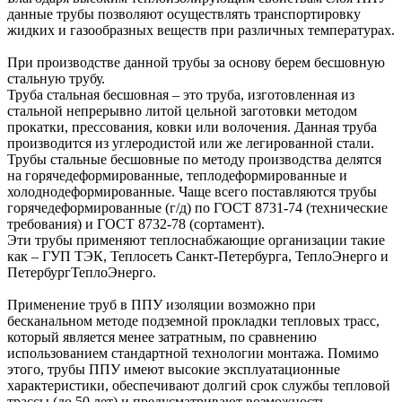
данные трубы позволяют осуществлять транспортировку
жидких и газообразных веществ при различных температурах.
При производстве данной трубы за основу берем бесшовную
стальную трубу.
Труба стальная бесшовная – это труба, изготовленная из
стальной непрерывно литой цельной заготовки методом
прокатки, прессования, ковки или волочения. Данная труба
производится из углеродистой или же легированной стали.
Трубы стальные бесшовные по методу производства делятся
на горячедеформированные, теплодеформированные и
холоднодеформированные. Чаще всего поставляются трубы
горячедеформированные (г/д) по ГОСТ 8731-74 (технические
требования) и ГОСТ 8732-78 (сортамент).
Эти трубы применяют теплоснабжающие организации такие
как – ГУП ТЭК, Теплосеть Санкт-Петербурга, ТеплоЭнерго и
ПетербургТеплоЭнерго.
Применение труб в ППУ изоляции возможно при
бесканальном методе подземной прокладки тепловых трасс,
который является менее затратным, по сравнению
использованием стандартной технологии монтажа. Помимо
этого, трубы ППУ имеют высокие эксплуатационные
характеристики, обеспечивают долгий срок службы тепловой
трассы (до 50 лет) и предусматривают возможность