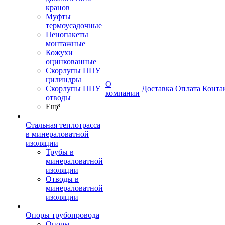
кранов
Муфты
термоусадочные
Пенопакеты
монтажные
Кожухи
оцинкованные
Скорлупы ППУ
цилиндры
О
Скорлупы ППУ
Доставка
Оплата
Конта
компании
отводы
Ещё
Стальная теплотрасса
в минераловатной
изоляции
Трубы в
минераловатной
изоляции
Отводы в
минераловатной
изоляции
Опоры трубопровода
Опоры