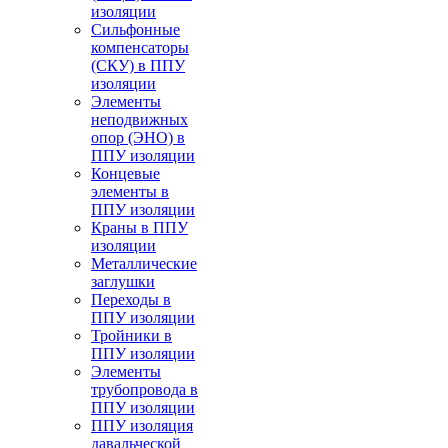
изоляции
Cильфонные
компенсаторы
(СКУ) в ППУ
изоляции
Элементы
неподвижных
опор (ЭНО) в
ППУ изоляции
Концевые
элементы в
ППУ изоляции
Краны в ППУ
изоляции
Металлические
заглушки
Переходы в
ППУ изоляции
Тройники в
ППУ изоляции
Элементы
трубопровода в
ППУ изоляции
ППУ изоляция
давальческой