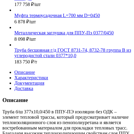
177 758
₽
/шт
Муфта термоусадочная L=700 мм D=0450
6 878
₽
/шт
Металлическая заглушка для ППУ-Пэ 0377/0450
8 098
₽
/шт
Труба бесшовная г/д ГОСТ 8731-74, 8732-78 группа В из
углеродистой стали 0377*10,0
183 750
₽
/т
Описание
Характеристики
Документация
Доставка
Описание
Труба б/ш 377х10,0/450 в ППУ-ПЭ изоляции без ОДК –
элемент тепловой трассы, который предусматривает наличие
теплоизоляционного слоя из пенополиуретана и является
востребованным материалом для прокладки тепловых трасс.
Благодаря высоким теплоизолирующим свойствам слоя ППУ