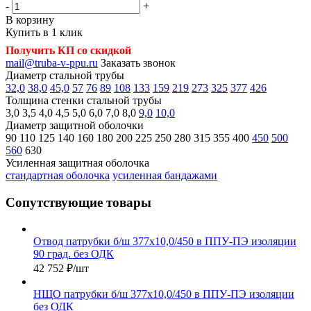
-
+
В корзину
Купить в 1 клик
Получить КП со скидкой
mail@truba-v-ppu.ru
Заказать звонок
Диаметр стальной трубы
32,0
38,0
45,0
57
76
89
108
133
159
219
273
325
377
426
Толщина стенки стальной трубы
3,0
3,5
4,0
4,5
5,0
6,0
7,0
8,0
9,0
10,0
Диаметр защитной оболочки
90
110
125
140
160
180
200
225
250
280
315
355
400
450
500
560
630
Усиленная защитная оболочка
стандартная оболочка
усиленная бандажами
Сопутствующие товары
Отвод патрубки б/ш 377х10,0/450 в ППУ-ПЭ изоляции
90 град. без ОДК
42 752
₽
/шт
НЩО патрубки б/ш 377х10,0/450 в ППУ-ПЭ изоляции
без ОДК