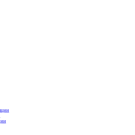
яции
и
ции