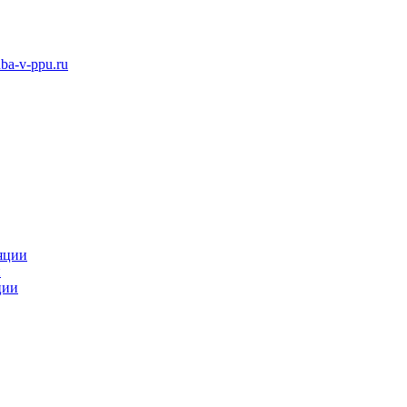
ba-v-ppu.ru
яции
и
ции