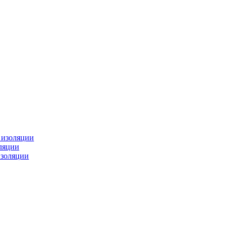
изоляции
ляции
золяции