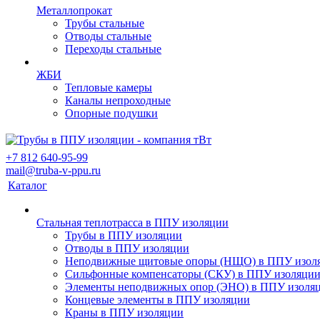
Металлопрокат
Трубы стальные
Отводы стальные
Переходы стальные
ЖБИ
Тепловые камеры
Каналы непроходные
Опорные подушки
+7 812 640-95-99
mail@truba-v-ppu.ru
Каталог
Стальная теплотрасса в ППУ изоляции
Трубы в ППУ изоляции
Отводы в ППУ изоляции
Неподвижные щитовые опоры (НЩО) в ППУ изол
Cильфонные компенсаторы (СКУ) в ППУ изоляци
Элементы неподвижных опор (ЭНО) в ППУ изоля
Концевые элементы в ППУ изоляции
Краны в ППУ изоляции