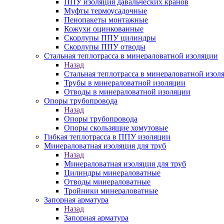
ППУ изоляция давальческих кранов
Муфты термоусадочные
Пенопакеты монтажные
Кожухи оцинкованные
Скорлупы ППУ цилиндры
Скорлупы ППУ отводы
Стальная теплотрасса в минераловатной изоляции
Назад
Стальная теплотрасса в минераловатной изол
Трубы в минераловатной изоляции
Отводы в минераловатной изоляции
Опоры трубопровода
Назад
Опоры трубопровода
Опоры скользящие хомутовые
Гибкая теплотрасса в ППУ изоляции
Минераловатная изоляция для труб
Назад
Минераловатная изоляция для труб
Цилиндры минераловатные
Отводы минераловатные
Тройники минераловатные
Запорная арматура
Назад
Запорная арматура