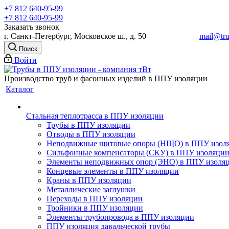
+7 812 640-95-99
+7 812 640-95-99
Заказать звонок
г. Санкт-Петербург, Московское ш., д. 50
mail@tru
Поиск
Войти
Производство труб и фасонных изделий в ППУ изоляции
Каталог
Стальная теплотрасса в ППУ изоляции
Трубы в ППУ изоляции
Отводы в ППУ изоляции
Неподвижные щитовые опоры (НЩО) в ППУ изол
Cильфонные компенсаторы (СКУ) в ППУ изоляци
Элементы неподвижных опор (ЭНО) в ППУ изоля
Концевые элементы в ППУ изоляции
Краны в ППУ изоляции
Металлические заглушки
Переходы в ППУ изоляции
Тройники в ППУ изоляции
Элементы трубопровода в ППУ изоляции
ППУ изоляция давальческой трубы