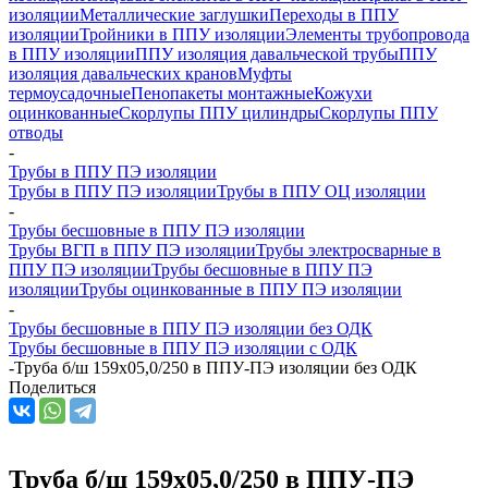
изоляции
Металлические заглушки
Переходы в ППУ
изоляции
Тройники в ППУ изоляции
Элементы трубопровода
в ППУ изоляции
ППУ изоляция давальческой трубы
ППУ
изоляция давальческих кранов
Муфты
термоусадочные
Пенопакеты монтажные
Кожухи
оцинкованные
Скорлупы ППУ цилиндры
Скорлупы ППУ
отводы
-
Трубы в ППУ ПЭ изоляции
Трубы в ППУ ПЭ изоляции
Трубы в ППУ ОЦ изоляции
-
Трубы бесшовные в ППУ ПЭ изоляции
Трубы ВГП в ППУ ПЭ изоляции
Трубы электросварные в
ППУ ПЭ изоляции
Трубы бесшовные в ППУ ПЭ
изоляции
Трубы оцинкованные в ППУ ПЭ изоляции
-
Трубы бесшовные в ППУ ПЭ изоляции без ОДК
Трубы бесшовные в ППУ ПЭ изоляции с ОДК
-
Труба б/ш 159х05,0/250 в ППУ-ПЭ изоляции без ОДК
Поделиться
Труба б/ш 159х05,0/250 в ППУ-ПЭ