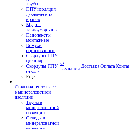
трубы
ППУ изоляция
давальческих
кранов
Муфты
термоусадочные
Пенопакеты
монтажные
Кожухи
оцинкованные
Скорлупы ППУ
цилиндры
О
Скорлупы ППУ
Доставка
Оплата
Конта
компании
отводы
Ещё
Стальная теплотрасса
в минераловатной
изоляции
Трубы в
минераловатной
изоляции
Отводы в
минераловатной
изоляции