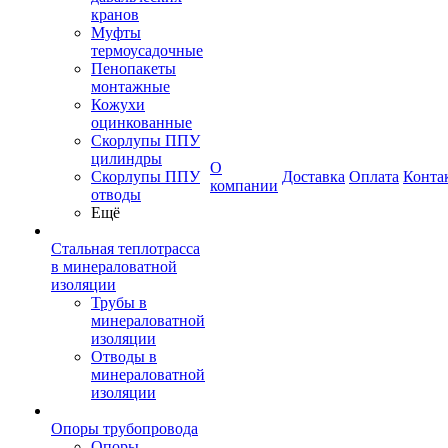
кранов
Муфты
термоусадочные
Пенопакеты
монтажные
Кожухи
оцинкованные
Скорлупы ППУ
цилиндры
О
Скорлупы ППУ
Доставка
Оплата
Конта
компании
отводы
Ещё
Стальная теплотрасса
в минераловатной
изоляции
Трубы в
минераловатной
изоляции
Отводы в
минераловатной
изоляции
Опоры трубопровода
Опоры