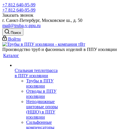
+7 812 640-95-99
+7 812 640-95-99
Заказать звонок
г. Санкт-Петербург, Московское ш., д. 50
mail@truba-v-ppu.ru
Поиск
Войти
Производство труб и фасонных изделий в ППУ изоляции
Каталог
Стальная теплотрасса
в ППУ изоляции
Трубы в ППУ
изоляции
Отводы в ППУ
изоляции
Неподвижные
щитовые опоры
(НЩО) в ППУ
изоляции
Cильфонные
компенсаторы