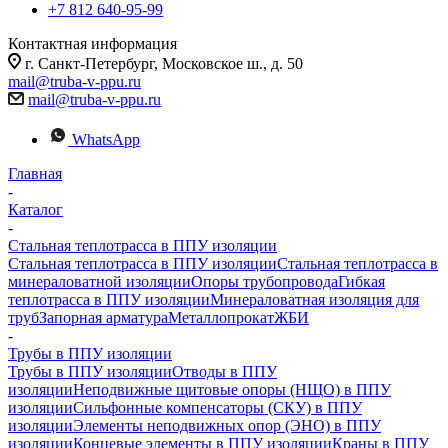
+7 812 640-95-99
Контактная информация
г. Санкт-Петербург, Московское ш., д. 50
mail@truba-v-ppu.ru
mail@truba-v-ppu.ru
WhatsApp
Главная
-
Каталог
-
Стальная теплотрасса в ППУ изоляции
Стальная теплотрасса в ППУ изоляции
Стальная теплотрасса в
минераловатной изоляции
Опоры трубопровода
Гибкая
теплотрасса в ППУ изоляции
Минераловатная изоляция для
труб
Запорная арматура
Металлопрокат
ЖБИ
-
Трубы в ППУ изоляции
Трубы в ППУ изоляции
Отводы в ППУ
изоляции
Неподвижные щитовые опоры (НЩО) в ППУ
изоляции
Cильфонные компенсаторы (СКУ) в ППУ
изоляции
Элементы неподвижных опор (ЭНО) в ППУ
изоляции
Концевые элементы в ППУ изоляции
Краны в ППУ