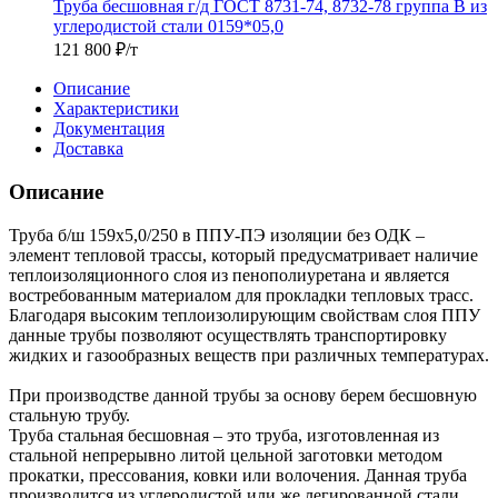
Труба бесшовная г/д ГОСТ 8731-74, 8732-78 группа В из
углеродистой стали 0159*05,0
121 800
₽
/т
Описание
Характеристики
Документация
Доставка
Описание
Труба б/ш 159х5,0/250 в ППУ-ПЭ изоляции без ОДК –
элемент тепловой трассы, который предусматривает наличие
теплоизоляционного слоя из пенополиуретана и является
востребованным материалом для прокладки тепловых трасс.
Благодаря высоким теплоизолирующим свойствам слоя ППУ
данные трубы позволяют осуществлять транспортировку
жидких и газообразных веществ при различных температурах.
При производстве данной трубы за основу берем бесшовную
стальную трубу.
Труба стальная бесшовная – это труба, изготовленная из
стальной непрерывно литой цельной заготовки методом
прокатки, прессования, ковки или волочения. Данная труба
производится из углеродистой или же легированной стали.