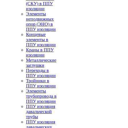
(СКУ) в ППУ
изоляции
Элементы
неподвижных
опор (ЭНО) в
ППУ изоляции
Концевые
элементы в
ППУ изоляции
Краны в ППУ
изоляции
Металлические
заглушки
Переходы в
ППУ изоляции
Тройники в
ППУ изоляции
Элементы
трубопровода в
ППУ изоляции
ППУ изоляция
давальческой
трубы
ППУ изоляция
давальческих