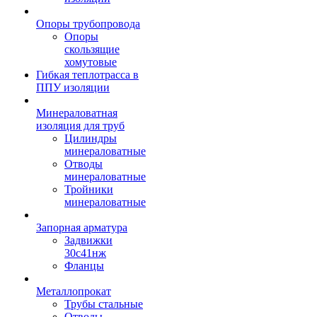
Опоры трубопровода
Опоры
скользящие
хомутовые
Гибкая теплотрасса в
ППУ изоляции
Минераловатная
изоляция для труб
Цилиндры
минераловатные
Отводы
минераловатные
Тройники
минераловатные
Запорная арматура
Задвижки
30с41нж
Фланцы
Металлопрокат
Трубы стальные
Отводы