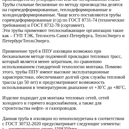
Трубы стальные бесшовные по методу производства делятся
на горячедеформированные, теплодеформированные и
холоднодеформированные. Чаще всего поставляются трубы
горячедеформированные (г/д) по ГОСТ 8731-74 (технические
требования) и ГОСТ 8732-78 (сортамент).
Эти трубы применяют теплоснабжающие организации такие
как – ГУП ТЭК, Теплосеть Санкт-Петербурга, ТеплоЭнерго и
ПетербургТеплоЭнерго.
Применение труб в ППУ изоляции возможно при
бесканальном методе подземной прокладки тепловых трасс,
который является менее затратным, по сравнению
использованием стандартной технологии монтажа. Помимо
этого, трубы ППУ имеют высокие эксплуатационные
характеристики, обеспечивают долгий срок службы тепловой
трассы (до 50 лет) и предусматривают возможность
использования в температурном диапазоне от +30˚C до +80˚C.
Изделие подходит для монтажа тепловых сетей, сетей
холодного и горячего водоснабжения, а также для
строительства нефте- и газопроводов.
Данная труба в изоляции из пенополиуретана в соответствии
с ГОСТ 30732-2020 предусматривает следующие элементы:
• центрирующую опору 159*250мм;