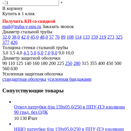
-
+
В корзину
Купить в 1 клик
Получить КП со скидкой
mail@truba-v-ppu.ru
Заказать звонок
Диаметр стальной трубы
32,0
38,0
42,0
45,0
48,0
57
76
89
108
114
133
159
219
273
325
377
426
Толщина стенки стальной трубы
3,0
3,5
4,0
4,5
5,0
6,0
7,0
8,0
9,0
10,0
Диаметр защитной оболочки
90
110
125
140
160
180
200
225
250
280
315
355
400
450
500
560
630
Усиленная защитная оболочка
стандартная оболочка
усиленная бандажами
Сопутствующие товары
Отвод патрубки б/ш 159х05,0/250 в ППУ-ПЭ изоляции
90 град. без ОДК
10 130
₽
/шт
НЩО патрубки б/ш 159х05,0/250 в ППУ-ПЭ изоляции