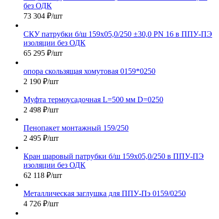
без ОДК
73 304
₽
/шт
СКУ патрубки б/ш 159х05,0/250 ±30,0 PN 16 в ППУ-ПЭ
изоляции без ОДК
65 295
₽
/шт
опора скользящая хомутовая 0159*0250
2 190
₽
/шт
Муфта термоусадочная L=500 мм D=0250
2 498
₽
/шт
Пенопакет монтажный 159/250
2 495
₽
/шт
Кран шаровый патрубки б/ш 159х05,0/250 в ППУ-ПЭ
изоляции без ОДК
62 118
₽
/шт
Металлическая заглушка для ППУ-Пэ 0159/0250
4 726
₽
/шт