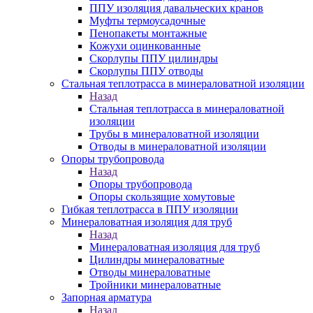
ППУ изоляция давальческих кранов
Муфты термоусадочные
Пенопакеты монтажные
Кожухи оцинкованные
Скорлупы ППУ цилиндры
Скорлупы ППУ отводы
Стальная теплотрасса в минераловатной изоляции
Назад
Стальная теплотрасса в минераловатной
изоляции
Трубы в минераловатной изоляции
Отводы в минераловатной изоляции
Опоры трубопровода
Назад
Опоры трубопровода
Опоры скользящие хомутовые
Гибкая теплотрасса в ППУ изоляции
Минераловатная изоляция для труб
Назад
Минераловатная изоляция для труб
Цилиндры минераловатные
Отводы минераловатные
Тройники минераловатные
Запорная арматура
Назад