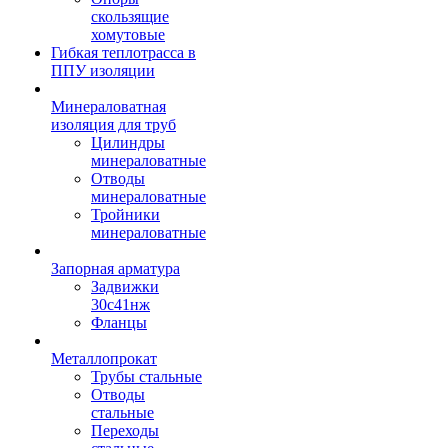
скользящие
хомутовые
Гибкая теплотрасса в
ППУ изоляции
Минераловатная
изоляция для труб
Цилиндры
минераловатные
Отводы
минераловатные
Тройники
минераловатные
Запорная арматура
Задвижки
30с41нж
Фланцы
Металлопрокат
Трубы стальные
Отводы
стальные
Переходы