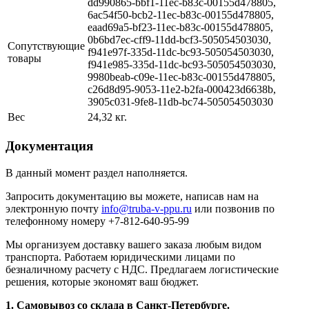
dd990865-bbf1-11ec-b83c-00155d478805,
6ac54f50-bcb2-11ec-b83c-00155d478805,
eaad69a5-bf23-11ec-b83c-00155d478805,
0b6bd7ec-cff9-11dd-bcf3-505054503030,
Сопутствующие
f941e97f-335d-11dc-bc93-505054503030,
товары
f941e985-335d-11dc-bc93-505054503030,
9980beab-c09e-11ec-b83c-00155d478805,
c26d8d95-9053-11e2-b2fa-000423d6638b,
3905c031-9fe8-11db-bc74-505054503030
Вес
24,32 кг.
Документация
В данный момент раздел наполняется.
Запросить документацию вы можете, написав нам на
электронную почту
info@truba-v-ppu.ru
или позвонив по
телефонному номеру +7-812-640-95-99
Мы организуем доставку вашего заказа любым видом
транспорта. Работаем юридическими лицами по
безналичному расчету с НДС. Предлагаем логистические
решения, которые экономят ваш бюджет.
1. Самовывоз со склада в Санкт-Петербурге.