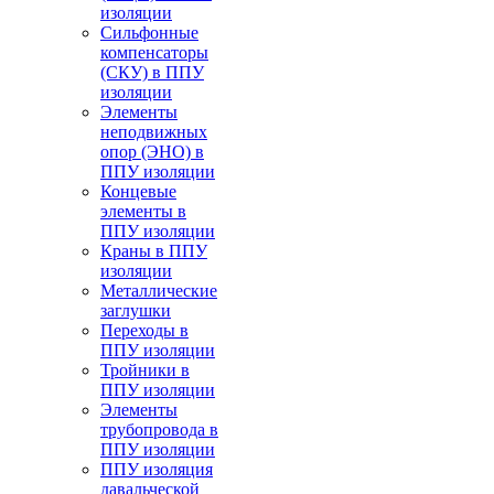
изоляции
Cильфонные
компенсаторы
(СКУ) в ППУ
изоляции
Элементы
неподвижных
опор (ЭНО) в
ППУ изоляции
Концевые
элементы в
ППУ изоляции
Краны в ППУ
изоляции
Металлические
заглушки
Переходы в
ППУ изоляции
Тройники в
ППУ изоляции
Элементы
трубопровода в
ППУ изоляции
ППУ изоляция
давальческой