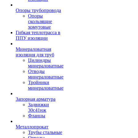
Опоры трубопровода
Опоры
скользящие
хомутовые
Гибкая теплотрасса в
ППУ изоляции
Минераловатная
изоляция для труб
Цилиндры
минераловатные
Отводы
минераловатные
Тройники
минераловатные
Запорная арматура
Задвижки
30с41нж
Фланцы
Металлопрокат
Трубы стальные
Отводы