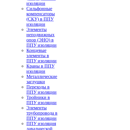
изоляции
Cильфонные
компенсаторы
(СКУ) в ППУ
изоляции
Элементы
неподвижных
опор (ЭНО) в
ППУ изоляции
Концевые
элементы в
ППУ изоляции
Краны в ППУ
изоляции
Металлические
заглушки
Переходы в
ППУ изоляции
Тройники в
ППУ изоляции
Элементы
трубопровода в
ППУ изоляции
ППУ изоляция
давальческой