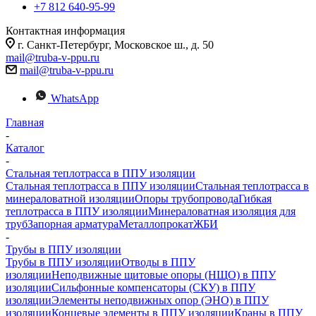
+7 812 640-95-99
Контактная информация
г. Санкт-Петербург, Московское ш., д. 50
mail@truba-v-ppu.ru
mail@truba-v-ppu.ru
WhatsApp
Главная
-
Каталог
-
Стальная теплотрасса в ППУ изоляции
Стальная теплотрасса в ППУ изоляции
Стальная теплотрасса в
минераловатной изоляции
Опоры трубопровода
Гибкая
теплотрасса в ППУ изоляции
Минераловатная изоляция для
труб
Запорная арматура
Металлопрокат
ЖБИ
-
Трубы в ППУ изоляции
Трубы в ППУ изоляции
Отводы в ППУ
изоляции
Неподвижные щитовые опоры (НЩО) в ППУ
изоляции
Cильфонные компенсаторы (СКУ) в ППУ
изоляции
Элементы неподвижных опор (ЭНО) в ППУ
изоляции
Концевые элементы в ППУ изоляции
Краны в ППУ