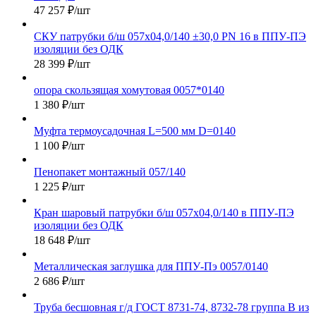
47 257
₽
/шт
СКУ патрубки б/ш 057х04,0/140 ±30,0 PN 16 в ППУ-ПЭ
изоляции без ОДК
28 399
₽
/шт
опора скользящая хомутовая 0057*0140
1 380
₽
/шт
Муфта термоусадочная L=500 мм D=0140
1 100
₽
/шт
Пенопакет монтажный 057/140
1 225
₽
/шт
Кран шаровый патрубки б/ш 057х04,0/140 в ППУ-ПЭ
изоляции без ОДК
18 648
₽
/шт
Металлическая заглушка для ППУ-Пэ 0057/0140
2 686
₽
/шт
Труба бесшовная г/д ГОСТ 8731-74, 8732-78 группа В из