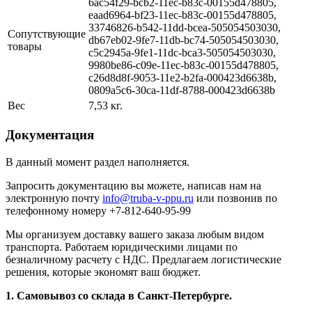
6ac54f29-bcb2-11ec-b83c-00155d478805,
eaad6964-bf23-11ec-b83c-00155d478805,
33746826-b542-11dd-bcea-505054503030,
Сопутствующие
db67eb02-9fe7-11db-bc74-505054503030,
товары
c5c2945a-9fe1-11dc-bca3-505054503030,
9980be86-c09e-11ec-b83c-00155d478805,
c26d8d8f-9053-11e2-b2fa-000423d6638b,
0809a5c6-30ca-11df-8788-000423d6638b
Вес
7,53 кг.
Документация
В данный момент раздел наполняется.
Запросить документацию вы можете, написав нам на
электронную почту
info@truba-v-ppu.ru
или позвонив по
телефонному номеру +7-812-640-95-99
Мы организуем доставку вашего заказа любым видом
транспорта. Работаем юридическими лицами по
безналичному расчету с НДС. Предлагаем логистические
решения, которые экономят ваш бюджет.
1. Самовывоз со склада в Санкт-Петербурге.