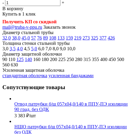
-
+
В корзину
Купить в 1 клик
Получить КП со скидкой
mail@truba-v-ppu.ru
Заказать звонок
Диаметр стальной трубы
32,0
38,0
45,0
57
76
89
108
133
159
219
273
325
377
426
Толщина стенки стальной трубы
3,0
3,5
4,0
4,5
5,0
6,0
7,0
8,0
9,0
10,0
Диаметр защитной оболочки
90
110
125
140
160
180
200
225
250
280
315
355
400
450
500
560
630
Усиленная защитная оболочка
стандартная оболочка
усиленная бандажами
Сопутствующие товары
Отвод патрубки б/ш 057х04,0/140 в ППУ-ПЭ изоляции
90 град. без ОДК
3 383
₽
/шт
НЩО патрубки б/ш 057х04,0/140 в ППУ-ПЭ изоляции
без ОДК