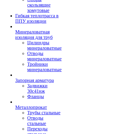
скользящие
хомутовые
Гибкая теплотрасса в
ППУ изоляции
Минераловатная
изоляция для труб
Цилиндры
минераловатные
Отводы
минераловатные
Тройники
минераловатные
Запорная арматура
Задвижки
30с41нж
Фланцы
Металлопрокат
Трубы стальные
Отводы
стальные
Переходы