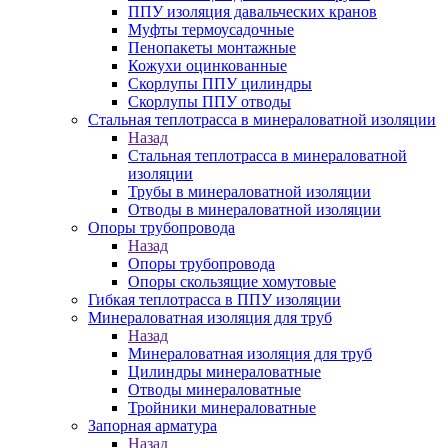
ППУ изоляция давальческих кранов
Муфты термоусадочные
Пенопакеты монтажные
Кожухи оцинкованные
Скорлупы ППУ цилиндры
Скорлупы ППУ отводы
Стальная теплотрасса в минераловатной изоляции
Назад
Стальная теплотрасса в минераловатной
изоляции
Трубы в минераловатной изоляции
Отводы в минераловатной изоляции
Опоры трубопровода
Назад
Опоры трубопровода
Опоры скользящие хомутовые
Гибкая теплотрасса в ППУ изоляции
Минераловатная изоляция для труб
Назад
Минераловатная изоляция для труб
Цилиндры минераловатные
Отводы минераловатные
Тройники минераловатные
Запорная арматура
Назад