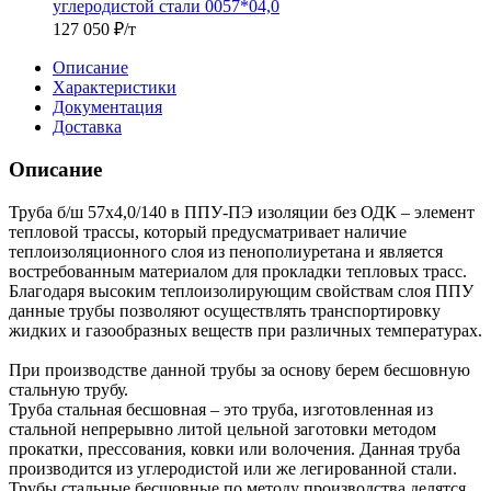
углеродистой стали 0057*04,0
127 050
₽
/т
Описание
Характеристики
Документация
Доставка
Описание
Труба б/ш 57х4,0/140 в ППУ-ПЭ изоляции без ОДК – элемент
тепловой трассы, который предусматривает наличие
теплоизоляционного слоя из пенополиуретана и является
востребованным материалом для прокладки тепловых трасс.
Благодаря высоким теплоизолирующим свойствам слоя ППУ
данные трубы позволяют осуществлять транспортировку
жидких и газообразных веществ при различных температурах.
При производстве данной трубы за основу берем бесшовную
стальную трубу.
Труба стальная бесшовная – это труба, изготовленная из
стальной непрерывно литой цельной заготовки методом
прокатки, прессования, ковки или волочения. Данная труба
производится из углеродистой или же легированной стали.
Трубы стальные бесшовные по методу производства делятся