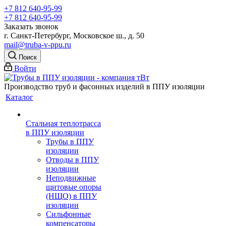
+7 812 640-95-99
+7 812 640-95-99
Заказать звонок
г. Санкт-Петербург, Московское ш., д. 50
mail@truba-v-ppu.ru
Поиск
Войти
Производство труб и фасонных изделий в ППУ изоляции
Каталог
Стальная теплотрасса
в ППУ изоляции
Трубы в ППУ
изоляции
Отводы в ППУ
изоляции
Неподвижные
щитовые опоры
(НЩО) в ППУ
изоляции
Cильфонные
компенсаторы