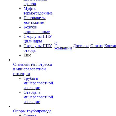
кранов
Муфты
термоусадочные
Пенопакеты
монтажные
Кожухи
оцинкованные
Скорлупы ППУ
цилиндры
О
Скорлупы ППУ
Доставка
Оплата
Конта
компании
отводы
Ещё
Стальная теплотрасса
в минераловатной
изоляции
Трубы в
минераловатной
изоляции
Отводы в
минераловатной
изоляции
Опоры трубопровода
Опоры