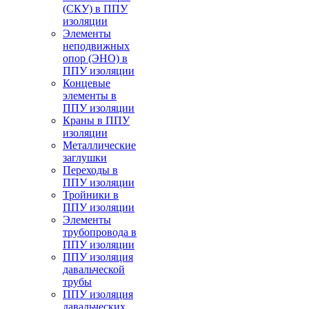
(СКУ) в ППУ
изоляции
Элементы
неподвижных
опор (ЭНО) в
ППУ изоляции
Концевые
элементы в
ППУ изоляции
Краны в ППУ
изоляции
Металлические
заглушки
Переходы в
ППУ изоляции
Тройники в
ППУ изоляции
Элементы
трубопровода в
ППУ изоляции
ППУ изоляция
давальческой
трубы
ППУ изоляция
давальческих