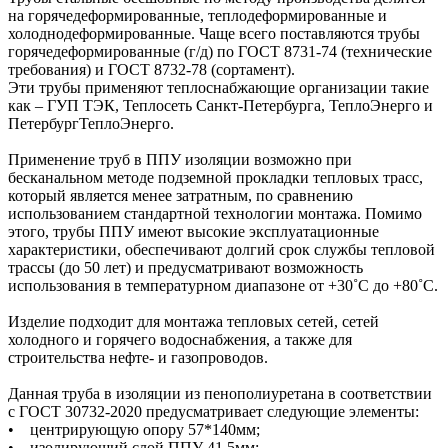
на горячедеформированные, теплодеформированные и
холоднодеформированные. Чаще всего поставляются трубы
горячедеформированные (г/д) по ГОСТ 8731-74 (технические
требования) и ГОСТ 8732-78 (сортамент).
Эти трубы применяют теплоснабжающие организации такие
как – ГУП ТЭК, Теплосеть Санкт-Петербурга, ТеплоЭнерго и
ПетербургТеплоЭнерго.
Применение труб в ППУ изоляции возможно при
бесканальном методе подземной прокладки тепловых трасс,
который является менее затратным, по сравнению
использованием стандартной технологии монтажа. Помимо
этого, трубы ППУ имеют высокие эксплуатационные
характеристики, обеспечивают долгий срок службы тепловой
трассы (до 50 лет) и предусматривают возможность
использования в температурном диапазоне от +30˚C до +80˚C.
Изделие подходит для монтажа тепловых сетей, сетей
холодного и горячего водоснабжения, а также для
строительства нефте- и газопроводов.
Данная труба в изоляции из пенополиуретана в соответствии
с ГОСТ 30732-2020 предусматривает следующие элементы:
• центрирующую опору 57*140мм;
• изолирующий слой ППУ 41,5мм;