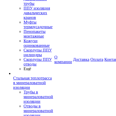
трубы
ППУ изоляция
давальческих
кранов
Муфты
термоусадочные
Пенопакеты
монтажные
Кожухи
оцинкованные
Скорлупы ППУ
цилиндры
О
Скорлупы ППУ
Доставка
Оплата
Конта
компании
отводы
Ещё
Стальная теплотрасса
в минераловатной
изоляции
Трубы в
минераловатной
изоляции
Отводы в
минераловатной
изоляции