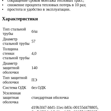
• сокращение сроков монтажа тепловых трасс;
• снижение процента тепловых потерь в 10 раз;
• простота и удобство в эксплуатации.
Характеристики
Тип стальной
б/ш
трубы
Диаметр
57
стальной трубы
Толщина
стенки
4,0
стальной трубы
Диаметр
защитной
140
оболочки
Тип защитной
ПЭ
оболочки
Система ОДК
без ОДК
Усиленная
защитная
стандартная оболочка
оболочка
d19b3f47-bbf1-11ec-b83c-00155d478805,