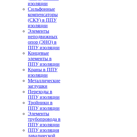
изоляции
Cильфонные
компенсаторы
(СКУ) в ППУ
изоляции
Элементы
неподвижных
опор (ЭНО) в
ППУ изоляции
Концевые
элементы в
ППУ изоляции
Краны в ППУ
изоляции
Металлические
заглушки
Переходы в
ППУ изоляции
Тройники в
ППУ изоляции
Элементы
трубопровода в
ППУ изоляции
ППУ изоляция
давальческой