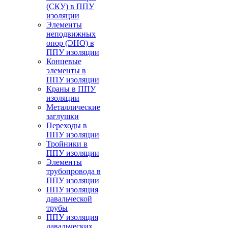
(СКУ) в ППУ
изоляции
Элементы
неподвижных
опор (ЭНО) в
ППУ изоляции
Концевые
элементы в
ППУ изоляции
Краны в ППУ
изоляции
Металлические
заглушки
Переходы в
ППУ изоляции
Тройники в
ППУ изоляции
Элементы
трубопровода в
ППУ изоляции
ППУ изоляция
давальческой
трубы
ППУ изоляция
давальческих