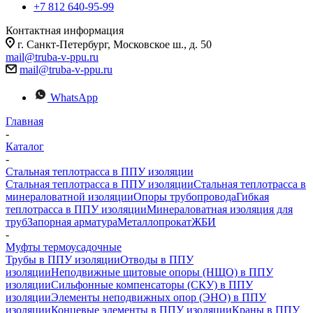
+7 812 640-95-99
Контактная информация
г. Санкт-Петербург, Московское ш., д. 50
mail@truba-v-ppu.ru
mail@truba-v-ppu.ru
WhatsApp
Главная
-
Каталог
-
Стальная теплотрасса в ППУ изоляции
Стальная теплотрасса в ППУ изоляции
Стальная теплотрасса в
минераловатной изоляции
Опоры трубопровода
Гибкая
теплотрасса в ППУ изоляции
Минераловатная изоляция для
труб
Запорная арматура
Металлопрокат
ЖБИ
-
Муфты термоусадочные
Трубы в ППУ изоляции
Отводы в ППУ
изоляции
Неподвижные щитовые опоры (НЩО) в ППУ
изоляции
Cильфонные компенсаторы (СКУ) в ППУ
изоляции
Элементы неподвижных опор (ЭНО) в ППУ
изоляции
Концевые элементы в ППУ изоляции
Краны в ППУ