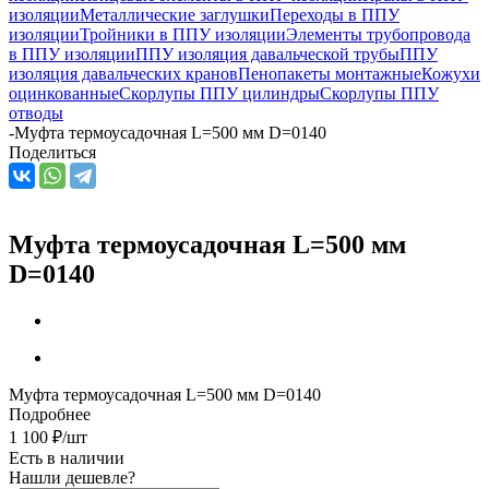
изоляции
Металлические заглушки
Переходы в ППУ
изоляции
Тройники в ППУ изоляции
Элементы трубопровода
в ППУ изоляции
ППУ изоляция давальческой трубы
ППУ
изоляция давальческих кранов
Пенопакеты монтажные
Кожухи
оцинкованные
Скорлупы ППУ цилиндры
Скорлупы ППУ
отводы
-
Муфта термоусадочная L=500 мм D=0140
Поделиться
Муфта термоусадочная L=500 мм
D=0140
Муфта термоусадочная L=500 мм D=0140
Подробнее
1 100
₽
/шт
Есть в наличии
Нашли дешевле?