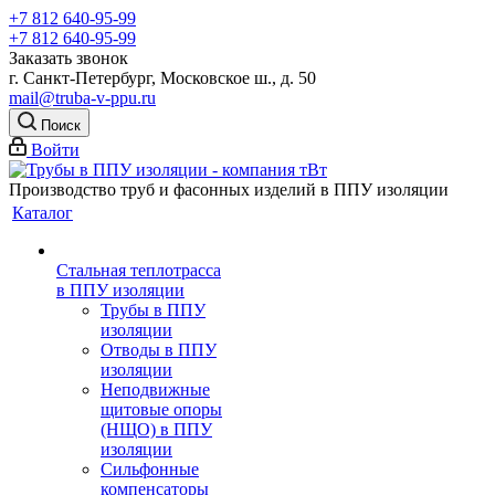
+7 812 640-95-99
+7 812 640-95-99
Заказать звонок
г. Санкт-Петербург, Московское ш., д. 50
mail@truba-v-ppu.ru
Поиск
Войти
Производство труб и фасонных изделий в ППУ изоляции
Каталог
Стальная теплотрасса
в ППУ изоляции
Трубы в ППУ
изоляции
Отводы в ППУ
изоляции
Неподвижные
щитовые опоры
(НЩО) в ППУ
изоляции
Cильфонные
компенсаторы