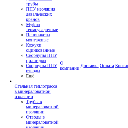
трубы
ППУ изоляция
давальческих
кранов
Муфты
термоусадочные
Пенопакеты
монтажные
Кожухи
оцинкованные
Скорлупы ППУ
цилиндры
О
Скорлупы ППУ
Доставка
Оплата
Конта
компании
отводы
Ещё
Стальная теплотрасса
в минераловатной
изоляции
Трубы в
минераловатной
изоляции
Отводы в
минераловатной
изоляции