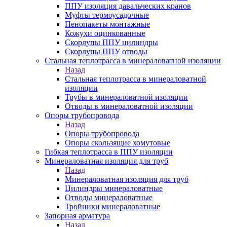
ППУ изоляция давальческих кранов
Муфты термоусадочные
Пенопакеты монтажные
Кожухи оцинкованные
Скорлупы ППУ цилиндры
Скорлупы ППУ отводы
Стальная теплотрасса в минераловатной изоляции
Назад
Стальная теплотрасса в минераловатной
изоляции
Трубы в минераловатной изоляции
Отводы в минераловатной изоляции
Опоры трубопровода
Назад
Опоры трубопровода
Опоры скользящие хомутовые
Гибкая теплотрасса в ППУ изоляции
Минераловатная изоляция для труб
Назад
Минераловатная изоляция для труб
Цилиндры минераловатные
Отводы минераловатные
Тройники минераловатные
Запорная арматура
Назад