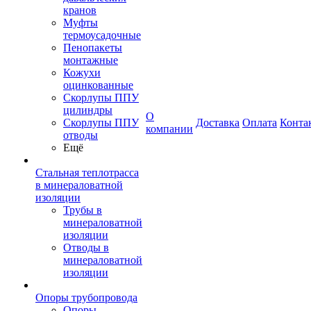
кранов
Муфты
термоусадочные
Пенопакеты
монтажные
Кожухи
оцинкованные
Скорлупы ППУ
цилиндры
О
Скорлупы ППУ
Доставка
Оплата
Конта
компании
отводы
Ещё
Стальная теплотрасса
в минераловатной
изоляции
Трубы в
минераловатной
изоляции
Отводы в
минераловатной
изоляции
Опоры трубопровода
Опоры