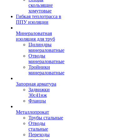
скользящие
хомутовые
Гибкая теплотрасса в
ППУ изоляции
Минераловатная
изоляция для труб
Цилиндры
минераловатные
Отводы
минераловатные
Тройники
минераловатные
Запорная арматура
Задвижки
30с41нж
Фланцы
Металлопрокат
Трубы стальные
Отводы
стальные
Переходы