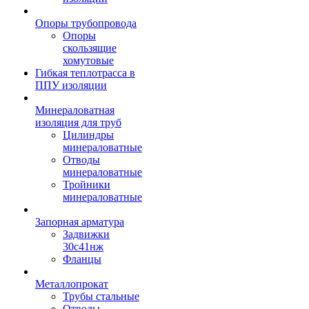
Опоры трубопровода
Опоры
скользящие
хомутовые
Гибкая теплотрасса в
ППУ изоляции
Минераловатная
изоляция для труб
Цилиндры
минераловатные
Отводы
минераловатные
Тройники
минераловатные
Запорная арматура
Задвижки
30с41нж
Фланцы
Металлопрокат
Трубы стальные
Отводы