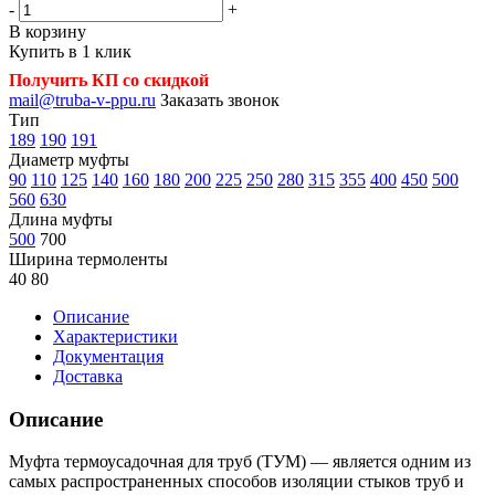
-
+
В корзину
Купить в 1 клик
Получить КП со скидкой
mail@truba-v-ppu.ru
Заказать звонок
Тип
189
190
191
Диаметр муфты
90
110
125
140
160
180
200
225
250
280
315
355
400
450
500
560
630
Длина муфты
500
700
Ширина термоленты
40
80
Описание
Характеристики
Документация
Доставка
Описание
Муфта термоусадочная для труб (ТУМ) — является одним из
самых распространенных способов изоляции стыков труб и