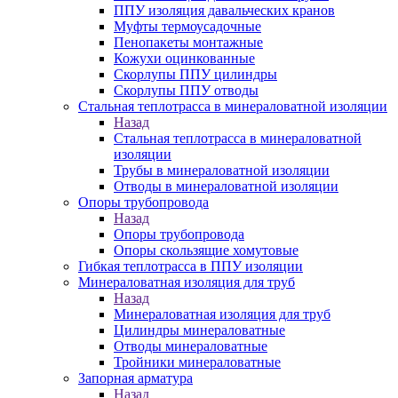
ППУ изоляция давальческих кранов
Муфты термоусадочные
Пенопакеты монтажные
Кожухи оцинкованные
Скорлупы ППУ цилиндры
Скорлупы ППУ отводы
Стальная теплотрасса в минераловатной изоляции
Назад
Стальная теплотрасса в минераловатной
изоляции
Трубы в минераловатной изоляции
Отводы в минераловатной изоляции
Опоры трубопровода
Назад
Опоры трубопровода
Опоры скользящие хомутовые
Гибкая теплотрасса в ППУ изоляции
Минераловатная изоляция для труб
Назад
Минераловатная изоляция для труб
Цилиндры минераловатные
Отводы минераловатные
Тройники минераловатные
Запорная арматура
Назад