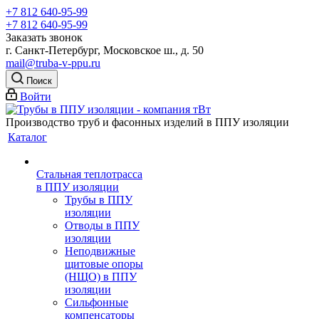
+7 812 640-95-99
+7 812 640-95-99
Заказать звонок
г. Санкт-Петербург, Московское ш., д. 50
mail@truba-v-ppu.ru
Поиск
Войти
Производство труб и фасонных изделий в ППУ изоляции
Каталог
Стальная теплотрасса
в ППУ изоляции
Трубы в ППУ
изоляции
Отводы в ППУ
изоляции
Неподвижные
щитовые опоры
(НЩО) в ППУ
изоляции
Cильфонные
компенсаторы