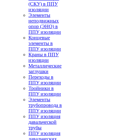
(СКУ) в ППУ
изоляции
Элементы
неподвижных
опор (ЭНО) в
ППУ изоляции
Концевые
элементы в
ППУ изоляции
Краны в ППУ
изоляции
Металлические
заглушки
Переходы в
ППУ изоляции
Тройники в
ППУ изоляции
Элементы
трубопровода в
ППУ изоляции
ППУ изоляция
давальческой
трубы
ППУ изоляция
давальческих