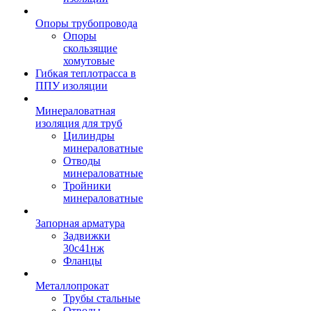
Опоры трубопровода
Опоры
скользящие
хомутовые
Гибкая теплотрасса в
ППУ изоляции
Минераловатная
изоляция для труб
Цилиндры
минераловатные
Отводы
минераловатные
Тройники
минераловатные
Запорная арматура
Задвижки
30с41нж
Фланцы
Металлопрокат
Трубы стальные
Отводы