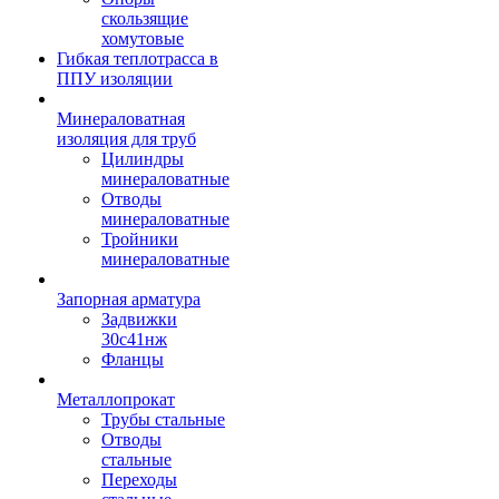
скользящие
хомутовые
Гибкая теплотрасса в
ППУ изоляции
Минераловатная
изоляция для труб
Цилиндры
минераловатные
Отводы
минераловатные
Тройники
минераловатные
Запорная арматура
Задвижки
30с41нж
Фланцы
Металлопрокат
Трубы стальные
Отводы
стальные
Переходы