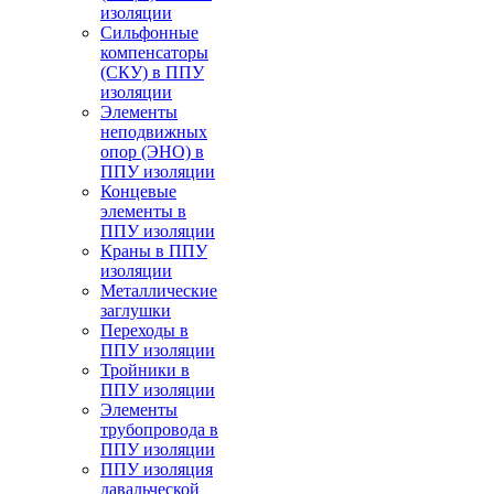
изоляции
Cильфонные
компенсаторы
(СКУ) в ППУ
изоляции
Элементы
неподвижных
опор (ЭНО) в
ППУ изоляции
Концевые
элементы в
ППУ изоляции
Краны в ППУ
изоляции
Металлические
заглушки
Переходы в
ППУ изоляции
Тройники в
ППУ изоляции
Элементы
трубопровода в
ППУ изоляции
ППУ изоляция
давальческой