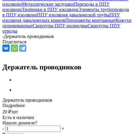
изоляции
Металлические заглушки
Переходы в ППУ
изоляции
Тройники в ППУ изоляции
Элементы трубопровода
в ППУ изоляции
ППУ изоляция давальческой трубы
ППУ
изоляция давальческих кранов
Пенопакеты монтажные
Кожухи
оцинкованные
Скорлупы ППУ цилиндры
Скорлупы ППУ
отводы
-
Держатель проводников
Поделиться
Держатель проводников
Держатель проводников
Подробнее
20
₽
/шт
Есть в наличии
Нашли дешевле?
-
+