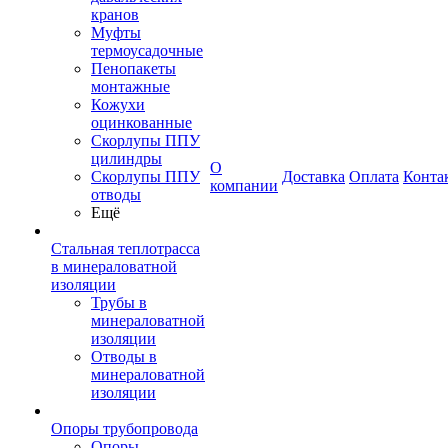
кранов
Муфты
термоусадочные
Пенопакеты
монтажные
Кожухи
оцинкованные
Скорлупы ППУ
цилиндры
О
Скорлупы ППУ
Доставка
Оплата
Конта
компании
отводы
Ещё
Стальная теплотрасса
в минераловатной
изоляции
Трубы в
минераловатной
изоляции
Отводы в
минераловатной
изоляции
Опоры трубопровода
Опоры