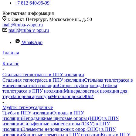
+7 812 640-95-99
Контактная информация
г. Санкт-Петербург, Московское ш., д. 50
mail@truba-v-ppu.ru
mail@truba-v-ppu.ru
WhatsApp
Главная
-
Каталог
-
Стальная теплотрасса в ППУ изоляции
Стальная теплотрасса в ППУ изоляции
Стальная теплотрасса в
минераловатной изоляции
Опоры трубопровода
Гибкая
теплотрасса в ППУ изоляции
Минераловатная изоляция для
труб
Запорная арматура
Металлопрокат
ЖБИ
-
Муфты термоусадочные
Трубы в ППУ изоляции
Отводы в ППУ
изоляции
Неподвижные щитовые опоры (НЩО) в ППУ
изоляции
Cильфонные компенсаторы (СКУ) в ППУ
изоляции
Элементы неподвижных опор (ЭНО) в ППУ
изоляции
Концевые элементы в ППУ изоляции
Краны в ППУ