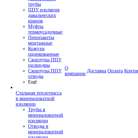
трубы
ППУ изоляция
давальческих
кранов
Муфты
термоусадочные
Пенопакеты
монтажные
Кожухи
оцинкованные
Скорлупы ППУ
цилиндры
О
Скорлупы ППУ
Доставка
Оплата
Конта
компании
отводы
Ещё
Стальная теплотрасса
в минераловатной
изоляции
Трубы в
минераловатной
изоляции
Отводы в
минераловатной
изоляции