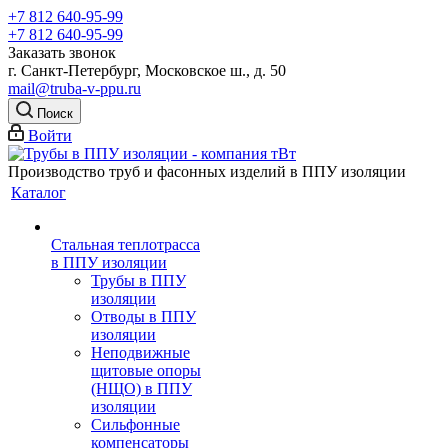
+7 812 640-95-99
+7 812 640-95-99
Заказать звонок
г. Санкт-Петербург, Московское ш., д. 50
mail@truba-v-ppu.ru
Поиск
Войти
Производство труб и фасонных изделий в ППУ изоляции
Каталог
Стальная теплотрасса
в ППУ изоляции
Трубы в ППУ
изоляции
Отводы в ППУ
изоляции
Неподвижные
щитовые опоры
(НЩО) в ППУ
изоляции
Cильфонные
компенсаторы