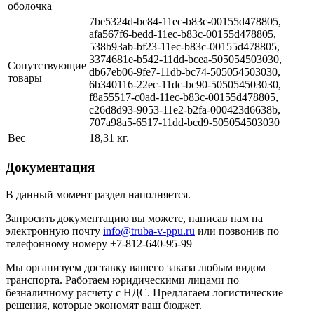
оболочка
7be5324d-bc84-11ec-b83c-00155d478805,
afa567f6-bedd-11ec-b83c-00155d478805,
538b93ab-bf23-11ec-b83c-00155d478805,
3374681e-b542-11dd-bcea-505054503030,
Сопутствующие
db67eb06-9fe7-11db-bc74-505054503030,
товары
6b340116-22ec-11dc-bc90-505054503030,
f8a55517-c0ad-11ec-b83c-00155d478805,
c26d8d93-9053-11e2-b2fa-000423d6638b,
707a98a5-6517-11dd-bcd9-505054503030
Вес
18,31 кг.
Документация
В данный момент раздел наполняется.
Запросить документацию вы можете, написав нам на
электронную почту
info@truba-v-ppu.ru
или позвонив по
телефонному номеру +7-812-640-95-99
Мы организуем доставку вашего заказа любым видом
транспорта. Работаем юридическими лицами по
безналичному расчету с НДС. Предлагаем логистические
решения, которые экономят ваш бюджет.