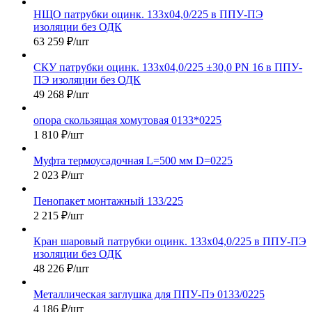
НЩО патрубки оцинк. 133х04,0/225 в ППУ-ПЭ
изоляции без ОДК
63 259
₽
/шт
СКУ патрубки оцинк. 133х04,0/225 ±30,0 PN 16 в ППУ-
ПЭ изоляции без ОДК
49 268
₽
/шт
опора скользящая хомутовая 0133*0225
1 810
₽
/шт
Муфта термоусадочная L=500 мм D=0225
2 023
₽
/шт
Пенопакет монтажный 133/225
2 215
₽
/шт
Кран шаровый патрубки оцинк. 133х04,0/225 в ППУ-ПЭ
изоляции без ОДК
48 226
₽
/шт
Металлическая заглушка для ППУ-Пэ 0133/0225
4 186
₽
/шт