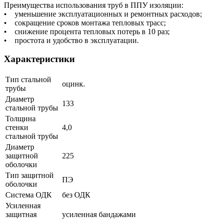
Преимущества использования труб в ППУ изоляции:
• уменьшение эксплуатационных и ремонтных расходов;
• сокращение сроков монтажа тепловых трасс;
• снижение процента тепловых потерь в 10 раз;
• простота и удобство в эксплуатации.
Характеристики
Тип стальной
оцинк.
трубы
Диаметр
133
стальной трубы
Толщина
стенки
4,0
стальной трубы
Диаметр
защитной
225
оболочки
Тип защитной
ПЭ
оболочки
Система ОДК
без ОДК
Усиленная
защитная
усиленная бандажами