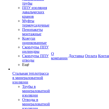
трубы
ППУ изоляция
давальческих
кранов
Муфты
термоусадочные
Пенопакеты
монтажные
Кожухи
оцинкованные
Скорлупы ППУ
цилиндры
О
Скорлупы ППУ
Доставка
Оплата
Конта
компании
отводы
Ещё
Стальная теплотрасса
в минераловатной
изоляции
Трубы в
минераловатной
изоляции
Отводы в
минераловатной
изоляции