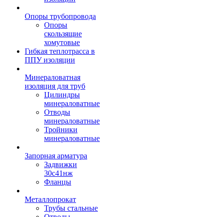
Опоры трубопровода
Опоры
скользящие
хомутовые
Гибкая теплотрасса в
ППУ изоляции
Минераловатная
изоляция для труб
Цилиндры
минераловатные
Отводы
минераловатные
Тройники
минераловатные
Запорная арматура
Задвижки
30с41нж
Фланцы
Металлопрокат
Трубы стальные
Отводы