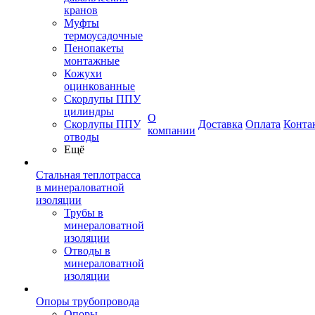
кранов
Муфты
термоусадочные
Пенопакеты
монтажные
Кожухи
оцинкованные
Скорлупы ППУ
цилиндры
О
Скорлупы ППУ
Доставка
Оплата
Конта
компании
отводы
Ещё
Стальная теплотрасса
в минераловатной
изоляции
Трубы в
минераловатной
изоляции
Отводы в
минераловатной
изоляции
Опоры трубопровода
Опоры