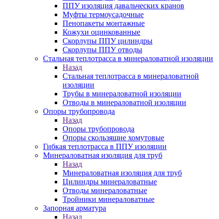
ППУ изоляция давальческих кранов
Муфты термоусадочные
Пенопакеты монтажные
Кожухи оцинкованные
Скорлупы ППУ цилиндры
Скорлупы ППУ отводы
Стальная теплотрасса в минераловатной изоляции
Назад
Стальная теплотрасса в минераловатной
изоляции
Трубы в минераловатной изоляции
Отводы в минераловатной изоляции
Опоры трубопровода
Назад
Опоры трубопровода
Опоры скользящие хомутовые
Гибкая теплотрасса в ППУ изоляции
Минераловатная изоляция для труб
Назад
Минераловатная изоляция для труб
Цилиндры минераловатные
Отводы минераловатные
Тройники минераловатные
Запорная арматура
Назад