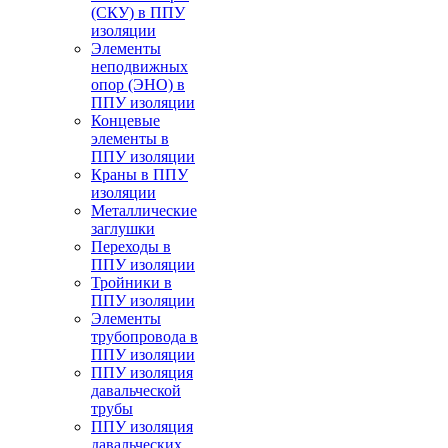
(СКУ) в ППУ
изоляции
Элементы
неподвижных
опор (ЭНО) в
ППУ изоляции
Концевые
элементы в
ППУ изоляции
Краны в ППУ
изоляции
Металлические
заглушки
Переходы в
ППУ изоляции
Тройники в
ППУ изоляции
Элементы
трубопровода в
ППУ изоляции
ППУ изоляция
давальческой
трубы
ППУ изоляция
давальческих