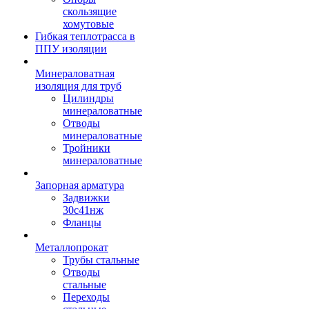
скользящие
хомутовые
Гибкая теплотрасса в
ППУ изоляции
Минераловатная
изоляция для труб
Цилиндры
минераловатные
Отводы
минераловатные
Тройники
минераловатные
Запорная арматура
Задвижки
30с41нж
Фланцы
Металлопрокат
Трубы стальные
Отводы
стальные
Переходы