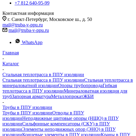
+7 812 640-95-99
Контактная информация
г. Санкт-Петербург, Московское ш., д. 50
mail@truba-v-ppu.ru
mail@truba-v-ppu.ru
WhatsApp
Главная
-
Каталог
-
Стальная теплотрасса в ППУ изоляции
Стальная теплотрасса в ППУ изоляции
Стальная теплотрасса в
минераловатной изоляции
Опоры трубопровода
Гибкая
теплотрасса в ППУ изоляции
Минераловатная изоляция для
труб
Запорная арматура
Металлопрокат
ЖБИ
-
Трубы в ППУ изоляции
Трубы в ППУ изоляции
Отводы в ППУ
изоляции
Неподвижные щитовые опоры (НЩО) в ППУ
изоляции
Cильфонные компенсаторы (СКУ) в ППУ
изоляции
Элементы неподвижных опор (ЭНО) в ППУ
изоляции
Концевые элементы в ППУ изоляции
Краны в ППУ