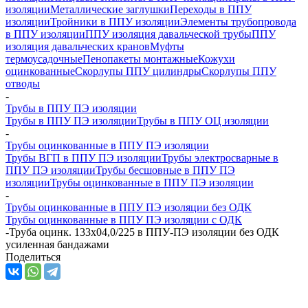
изоляции
Металлические заглушки
Переходы в ППУ
изоляции
Тройники в ППУ изоляции
Элементы трубопровода
в ППУ изоляции
ППУ изоляция давальческой трубы
ППУ
изоляция давальческих кранов
Муфты
термоусадочные
Пенопакеты монтажные
Кожухи
оцинкованные
Скорлупы ППУ цилиндры
Скорлупы ППУ
отводы
-
Трубы в ППУ ПЭ изоляции
Трубы в ППУ ПЭ изоляции
Трубы в ППУ ОЦ изоляции
-
Трубы оцинкованные в ППУ ПЭ изоляции
Трубы ВГП в ППУ ПЭ изоляции
Трубы электросварные в
ППУ ПЭ изоляции
Трубы бесшовные в ППУ ПЭ
изоляции
Трубы оцинкованные в ППУ ПЭ изоляции
-
Трубы оцинкованные в ППУ ПЭ изоляции без ОДК
Трубы оцинкованные в ППУ ПЭ изоляции с ОДК
-
Труба оцинк. 133х04,0/225 в ППУ-ПЭ изоляции без ОДК
усиленная бандажами
Поделиться