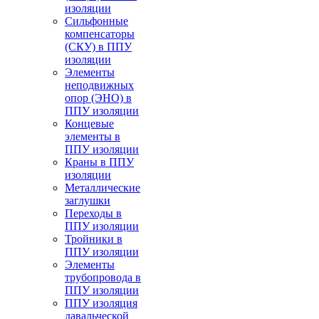
изоляции
Cильфонные
компенсаторы
(СКУ) в ППУ
изоляции
Элементы
неподвижных
опор (ЭНО) в
ППУ изоляции
Концевые
элементы в
ППУ изоляции
Краны в ППУ
изоляции
Металлические
заглушки
Переходы в
ППУ изоляции
Тройники в
ППУ изоляции
Элементы
трубопровода в
ППУ изоляции
ППУ изоляция
давальческой