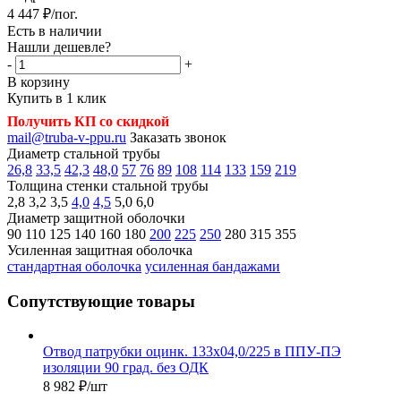
4 447
₽
/пог.
Есть в наличии
Нашли дешевле?
-
+
В корзину
Купить в 1 клик
Получить КП со скидкой
mail@truba-v-ppu.ru
Заказать звонок
Диаметр стальной трубы
26,8
33,5
42,3
48,0
57
76
89
108
114
133
159
219
Толщина стенки стальной трубы
2,8
3,2
3,5
4,0
4,5
5,0
6,0
Диаметр защитной оболочки
90
110
125
140
160
180
200
225
250
280
315
355
Усиленная защитная оболочка
стандартная оболочка
усиленная бандажами
Сопутствующие товары
Отвод патрубки оцинк. 133х04,0/225 в ППУ-ПЭ
изоляции 90 град. без ОДК
8 982
₽
/шт