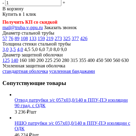
-
+
В корзину
Купить в 1 клик
Получить КП со скидкой
mail@truba-v-ppu.ru
Заказать звонок
Диаметр стальной трубы
57
76
89
108
133
159
219
273
325
377
426
Толщина стенки стальной трубы
3,0
3,5
4,0
4,5
5,0
6,0
7,0
8,0
9,0
Диаметр защитной оболочки
125
140
160
180
200
225
250
280
315
355
400
450
500
560
630
Усиленная защитная оболочка
стандартная оболочка
усиленная бандажами
Сопутствующие товары
Отвод патрубки э/с 057х03,0/140 в ППУ-ПЭ изоляции
90 град. с ОДК
3 236
₽
/шт
НЩО патрубки э/с 057х03,0/140 в ППУ-ПЭ изоляции с
ОДК
46 224
₽
/шт