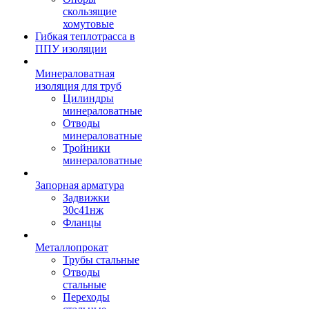
скользящие
хомутовые
Гибкая теплотрасса в
ППУ изоляции
Минераловатная
изоляция для труб
Цилиндры
минераловатные
Отводы
минераловатные
Тройники
минераловатные
Запорная арматура
Задвижки
30с41нж
Фланцы
Металлопрокат
Трубы стальные
Отводы
стальные
Переходы