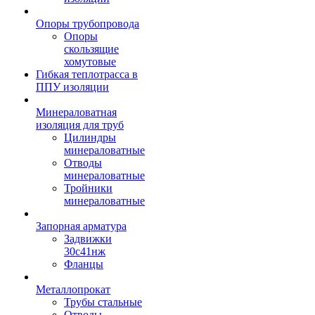
Опоры трубопровода
Опоры
скользящие
хомутовые
Гибкая теплотрасса в
ППУ изоляции
Минераловатная
изоляция для труб
Цилиндры
минераловатные
Отводы
минераловатные
Тройники
минераловатные
Запорная арматура
Задвижки
30с41нж
Фланцы
Металлопрокат
Трубы стальные
Отводы