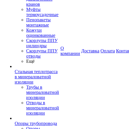
кранов
Муфты
термоусадочные
Пенопакеты
монтажные
Кожухи
оцинкованные
Скорлупы ППУ
цилиндры
О
Скорлупы ППУ
Доставка
Оплата
Конта
компании
отводы
Ещё
Стальная теплотрасса
в минераловатной
изоляции
Трубы в
минераловатной
изоляции
Отводы в
минераловатной
изоляции
Опоры трубопровода
Опоры