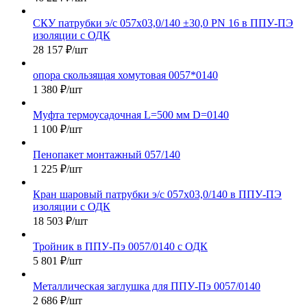
СКУ патрубки э/с 057х03,0/140 ±30,0 PN 16 в ППУ-ПЭ
изоляции с ОДК
28 157
₽
/шт
опора скользящая хомутовая 0057*0140
1 380
₽
/шт
Муфта термоусадочная L=500 мм D=0140
1 100
₽
/шт
Пенопакет монтажный 057/140
1 225
₽
/шт
Кран шаровый патрубки э/с 057х03,0/140 в ППУ-ПЭ
изоляции с ОДК
18 503
₽
/шт
Тройник в ППУ-Пэ 0057/0140 с ОДК
5 801
₽
/шт
Металлическая заглушка для ППУ-Пэ 0057/0140
2 686
₽
/шт