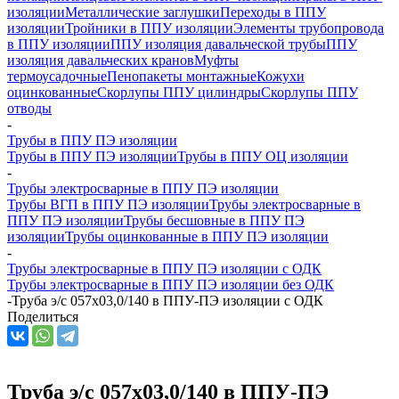
изоляции
Металлические заглушки
Переходы в ППУ
изоляции
Тройники в ППУ изоляции
Элементы трубопровода
в ППУ изоляции
ППУ изоляция давальческой трубы
ППУ
изоляция давальческих кранов
Муфты
термоусадочные
Пенопакеты монтажные
Кожухи
оцинкованные
Скорлупы ППУ цилиндры
Скорлупы ППУ
отводы
-
Трубы в ППУ ПЭ изоляции
Трубы в ППУ ПЭ изоляции
Трубы в ППУ ОЦ изоляции
-
Трубы электросварные в ППУ ПЭ изоляции
Трубы ВГП в ППУ ПЭ изоляции
Трубы электросварные в
ППУ ПЭ изоляции
Трубы бесшовные в ППУ ПЭ
изоляции
Трубы оцинкованные в ППУ ПЭ изоляции
-
Трубы электросварные в ППУ ПЭ изоляции с ОДК
Трубы электросварные в ППУ ПЭ изоляции без ОДК
-
Труба э/с 057х03,0/140 в ППУ-ПЭ изоляции с ОДК
Поделиться
Труба э/с 057х03,0/140 в ППУ-ПЭ