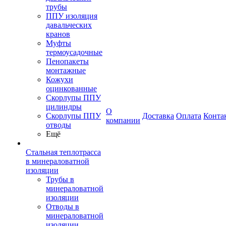
трубы
ППУ изоляция
давальческих
кранов
Муфты
термоусадочные
Пенопакеты
монтажные
Кожухи
оцинкованные
Скорлупы ППУ
цилиндры
О
Скорлупы ППУ
Доставка
Оплата
Конта
компании
отводы
Ещё
Стальная теплотрасса
в минераловатной
изоляции
Трубы в
минераловатной
изоляции
Отводы в
минераловатной
изоляции