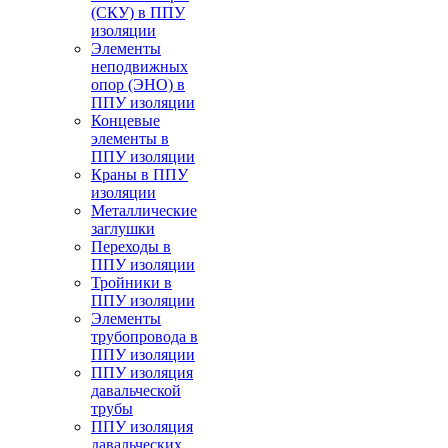
(СКУ) в ППУ
изоляции
Элементы
неподвижных
опор (ЭНО) в
ППУ изоляции
Концевые
элементы в
ППУ изоляции
Краны в ППУ
изоляции
Металлические
заглушки
Переходы в
ППУ изоляции
Тройники в
ППУ изоляции
Элементы
трубопровода в
ППУ изоляции
ППУ изоляция
давальческой
трубы
ППУ изоляция
давальческих