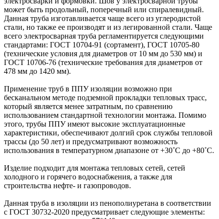
электросварки и формовки. Шов у электросварной трубы
может быть продольный, поперечный или спиралевидный.
Данная труба изготавливается чаще всего из углеродистой
стали, но также ее производят и из легированной стали. Чаще
всего электросварная труба регламентируется следующими
стандартами: ГОСТ 10704-91 (сортамент), ГОСТ 10705-80
(технические условия для диаметров от 10 мм до 530 мм) и
ГОСТ 10706-76 (технические требования для диаметров от
478 мм до 1420 мм).
Применение труб в ППУ изоляции возможно при
бесканальном методе подземной прокладки тепловых трасс,
который является менее затратным, по сравнению
использованием стандартной технологии монтажа. Помимо
этого, трубы ППУ имеют высокие эксплуатационные
характеристики, обеспечивают долгий срок службы тепловой
трассы (до 50 лет) и предусматривают возможность
использования в температурном диапазоне от +30˚C до +80˚C.
Изделие подходит для монтажа тепловых сетей, сетей
холодного и горячего водоснабжения, а также для
строительства нефте- и газопроводов.
Данная труба в изоляции из пенополиуретана в соответствии
с ГОСТ 30732-2020 предусматривает следующие элементы: