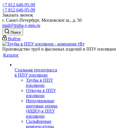
+7 812 640-95-99
+7 812 640-95-99
Заказать звонок
г. Санкт-Петербург, Московское ш., д. 50
mail@truba-v-ppu.ru
Поиск
Войти
Производство труб и фасонных изделий в ППУ изоляции
Каталог
Стальная теплотрасса
в ППУ изоляции
Трубы в ППУ
изоляции
Отводы в ППУ
изоляции
Неподвижные
щитовые опоры
(НЩО) в ППУ
изоляции
Cильфонные
компенсаторы