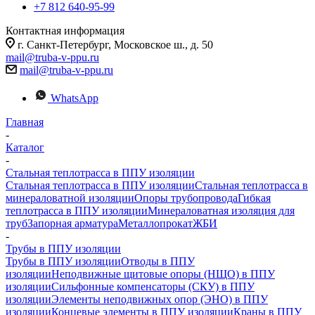
+7 812 640-95-99
Контактная информация
г. Санкт-Петербург, Московское ш., д. 50
mail@truba-v-ppu.ru
mail@truba-v-ppu.ru
WhatsApp
Главная
-
Каталог
-
Стальная теплотрасса в ППУ изоляции
Стальная теплотрасса в ППУ изоляции
Стальная теплотрасса в
минераловатной изоляции
Опоры трубопровода
Гибкая
теплотрасса в ППУ изоляции
Минераловатная изоляция для
труб
Запорная арматура
Металлопрокат
ЖБИ
-
Трубы в ППУ изоляции
Трубы в ППУ изоляции
Отводы в ППУ
изоляции
Неподвижные щитовые опоры (НЩО) в ППУ
изоляции
Cильфонные компенсаторы (СКУ) в ППУ
изоляции
Элементы неподвижных опор (ЭНО) в ППУ
изоляции
Концевые элементы в ППУ изоляции
Краны в ППУ