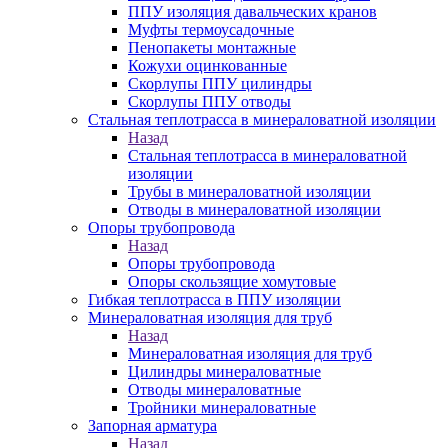
ППУ изоляция давальческих кранов
Муфты термоусадочные
Пенопакеты монтажные
Кожухи оцинкованные
Скорлупы ППУ цилиндры
Скорлупы ППУ отводы
Стальная теплотрасса в минераловатной изоляции
Назад
Стальная теплотрасса в минераловатной
изоляции
Трубы в минераловатной изоляции
Отводы в минераловатной изоляции
Опоры трубопровода
Назад
Опоры трубопровода
Опоры скользящие хомутовые
Гибкая теплотрасса в ППУ изоляции
Минераловатная изоляция для труб
Назад
Минераловатная изоляция для труб
Цилиндры минераловатные
Отводы минераловатные
Тройники минераловатные
Запорная арматура
Назад