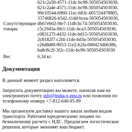
621c2a50-4571-11dc-bc98-505054503030,
621c2a4e-4571-11dc-bc98-505054503030,
99e10544-b960-11ec-b83c-00155d478805,
33746826-b542-11dd-bcea-505054503030,
Сопутствующие
db67eb02-9fe7-11db-bc74-505054503030,
товары
c5c2945a-9fe1-11dc-bca3-505054503030,
c083127f-4432-11de-bd15-505054503030,
2c8182f7-c2f4-11de-bd3a-505054503030,
c26d8d8f-9053-11e2-b2fa-000423d6638b,
ba8c8c2f-3f2c-11dc-bc96-505054503030
Вес
6,34 кг.
Документация
В данный момент раздел наполняется.
Запросить документацию вы можете, написав нам на
электронную почту
info@truba-v-ppu.ru
или позвонив по
телефонному номеру +7-812-640-95-99
Мы организуем доставку вашего заказа любым видом
транспорта. Работаем юридическими лицами по
безналичному расчету с НДС. Предлагаем логистические
решения, которые экономят ваш бюджет.