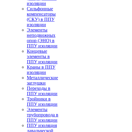
изоляции
Cильфонные
компенсаторы
(СКУ) в ППУ
изоляции
Элементы
неподвижных
опор (ЭНО) в
ППУ изоляции
Концевые
элементы в
ППУ изоляции
Краны в ППУ
изоляции
Металлические
заглушки
Переходы в
ППУ изоляции
Тройники в
ППУ изоляции
Элементы
трубопровода в
ППУ изоляции
ППУ изоляция
давальческой