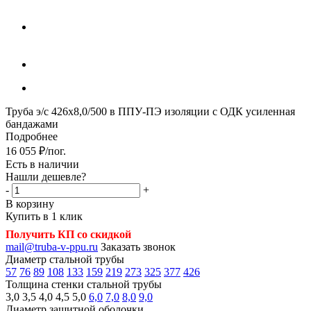
Труба э/с 426х8,0/500 в ППУ-ПЭ изоляции с ОДК усиленная
бандажами
Подробнее
16 055
₽
/пог.
Есть в наличии
Нашли дешевле?
-
+
В корзину
Купить в 1 клик
Получить КП со скидкой
mail@truba-v-ppu.ru
Заказать звонок
Диаметр стальной трубы
57
76
89
108
133
159
219
273
325
377
426
Толщина стенки стальной трубы
3,0
3,5
4,0
4,5
5,0
6,0
7,0
8,0
9,0
Диаметр защитной оболочки