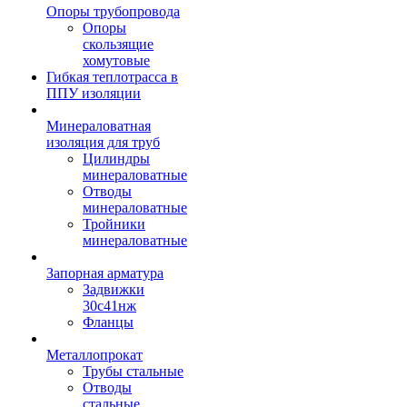
Опоры трубопровода
Опоры
скользящие
хомутовые
Гибкая теплотрасса в
ППУ изоляции
Минераловатная
изоляция для труб
Цилиндры
минераловатные
Отводы
минераловатные
Тройники
минераловатные
Запорная арматура
Задвижки
30с41нж
Фланцы
Металлопрокат
Трубы стальные
Отводы
стальные