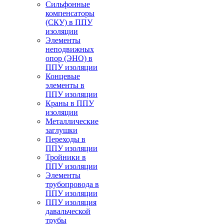
Cильфонные
компенсаторы
(СКУ) в ППУ
изоляции
Элементы
неподвижных
опор (ЭНО) в
ППУ изоляции
Концевые
элементы в
ППУ изоляции
Краны в ППУ
изоляции
Металлические
заглушки
Переходы в
ППУ изоляции
Тройники в
ППУ изоляции
Элементы
трубопровода в
ППУ изоляции
ППУ изоляция
давальческой
трубы