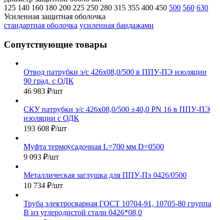
125
140
160
180
200
225
250
280
315
355
400
450
500
560
630
Усиленная защитная оболочка
стандартная оболочка
усиленная бандажами
Сопутствующие товары
Отвод патрубки э/с 426х08,0/500 в ППУ-ПЭ изоляции
90 град. с ОДК
46 983
₽
/шт
СКУ патрубки э/с 426х08,0/500 ±40,0 PN 16 в ППУ-ПЭ
изоляции с ОДК
193 608
₽
/шт
Муфта термоусадочная L=700 мм D=0500
9 093
₽
/шт
Металлическая заглушка для ППУ-Пэ 0426/0500
10 734
₽
/шт
Труба электросварная ГОСТ 10704-91, 10705-80 группа
В из углеродистой стали 0426*08,0