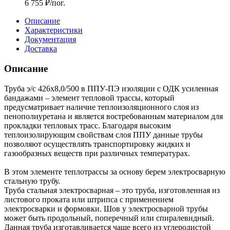
6 755
₽
/пог.
Описание
Характеристики
Документация
Доставка
Описание
Труба э/с 426х8,0/500 в ППУ-ПЭ изоляции с ОДК усиленная
бандажами – элемент тепловой трассы, который
предусматривает наличие теплоизоляционного слоя из
пенополиуретана и является востребованным материалом для
прокладки тепловых трасс. Благодаря высоким
теплоизолирующим свойствам слоя ППУ данные трубы
позволяют осуществлять транспортировку жидких и
газообразных веществ при различных температурах.
В этом элементе теплотрассы за основу берем электросварную
стальную трубу.
Труба стальная электросварная – это труба, изготовленная из
листового проката или штрипса с применением
электросварки и формовки. Шов у электросварной трубы
может быть продольный, поперечный или спиралевидный.
Данная труба изготавливается чаще всего из углеродистой