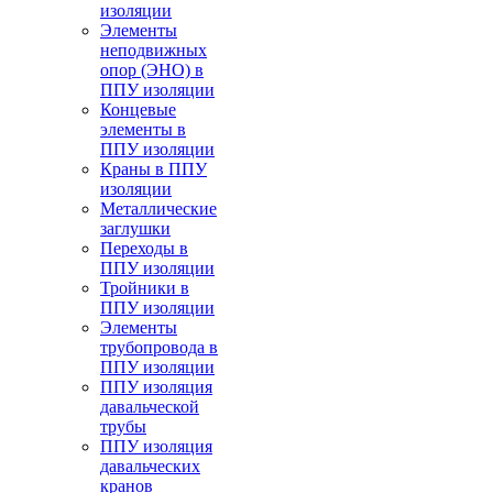
изоляции
Элементы
неподвижных
опор (ЭНО) в
ППУ изоляции
Концевые
элементы в
ППУ изоляции
Краны в ППУ
изоляции
Металлические
заглушки
Переходы в
ППУ изоляции
Тройники в
ППУ изоляции
Элементы
трубопровода в
ППУ изоляции
ППУ изоляция
давальческой
трубы
ППУ изоляция
давальческих
кранов