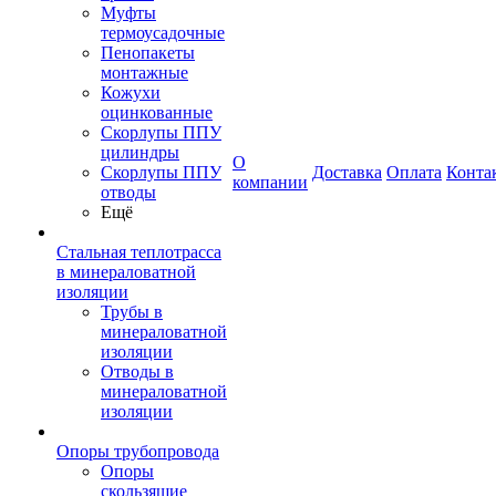
Муфты
термоусадочные
Пенопакеты
монтажные
Кожухи
оцинкованные
Скорлупы ППУ
цилиндры
О
Скорлупы ППУ
Доставка
Оплата
Конта
компании
отводы
Ещё
Стальная теплотрасса
в минераловатной
изоляции
Трубы в
минераловатной
изоляции
Отводы в
минераловатной
изоляции
Опоры трубопровода
Опоры
скользящие