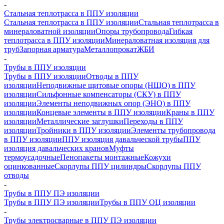
-
Стальная теплотрасса в ППУ изоляции
Стальная теплотрасса в ППУ изоляции
Стальная теплотрасса в
минераловатной изоляции
Опоры трубопровода
Гибкая
теплотрасса в ППУ изоляции
Минераловатная изоляция для
труб
Запорная арматура
Металлопрокат
ЖБИ
-
Трубы в ППУ изоляции
Трубы в ППУ изоляции
Отводы в ППУ
изоляции
Неподвижные щитовые опоры (НЩО) в ППУ
изоляции
Cильфонные компенсаторы (СКУ) в ППУ
изоляции
Элементы неподвижных опор (ЭНО) в ППУ
изоляции
Концевые элементы в ППУ изоляции
Краны в ППУ
изоляции
Металлические заглушки
Переходы в ППУ
изоляции
Тройники в ППУ изоляции
Элементы трубопровода
в ППУ изоляции
ППУ изоляция давальческой трубы
ППУ
изоляция давальческих кранов
Муфты
термоусадочные
Пенопакеты монтажные
Кожухи
оцинкованные
Скорлупы ППУ цилиндры
Скорлупы ППУ
отводы
-
Трубы в ППУ ПЭ изоляции
Трубы в ППУ ПЭ изоляции
Трубы в ППУ ОЦ изоляции
-
Трубы электросварные в ППУ ПЭ изоляции