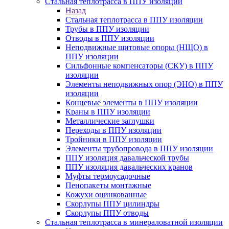
Стальная теплотрасса в ППУ изоляции
Назад
Стальная теплотрасса в ППУ изоляции
Трубы в ППУ изоляции
Отводы в ППУ изоляции
Неподвижные щитовые опоры (НЩО) в
ППУ изоляции
Cильфонные компенсаторы (СКУ) в ППУ
изоляции
Элементы неподвижных опор (ЭНО) в ППУ
изоляции
Концевые элементы в ППУ изоляции
Краны в ППУ изоляции
Металлические заглушки
Переходы в ППУ изоляции
Тройники в ППУ изоляции
Элементы трубопровода в ППУ изоляции
ППУ изоляция давальческой трубы
ППУ изоляция давальческих кранов
Муфты термоусадочные
Пенопакеты монтажные
Кожухи оцинкованные
Скорлупы ППУ цилиндры
Скорлупы ППУ отводы
Стальная теплотрасса в минераловатной изоляции