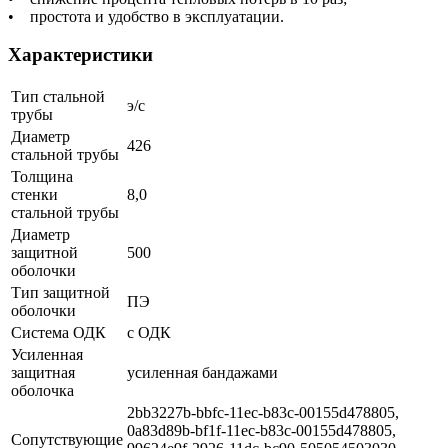
• простота и удобство в эксплуатации.
Характеристики
Тип стальной
э/с
трубы
Диаметр
426
стальной трубы
Толщина
стенки
8,0
стальной трубы
Диаметр
защитной
500
оболочки
Тип защитной
ПЭ
оболочки
Система ОДК
с ОДК
Усиленная
защитная
усиленная бандажами
оболочка
2bb3227b-bbfc-11ec-b83c-00155d478805,
0a83d89b-bf1f-11ec-b83c-00155d478805,
Сопутствующие