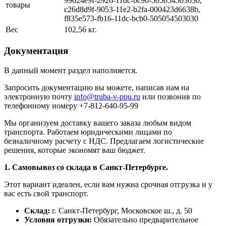
99624e9f-2926-11dc-bc90-505054503030,
товары
c26d8d9f-9053-11e2-b2fa-000423d6638b,
f835e573-fb16-11dc-bcb0-505054503030
Вес
102,56 кг.
Документация
В данный момент раздел наполняется.
Запросить документацию вы можете, написав нам на
электронную почту
info@truba-v-ppu.ru
или позвонив по
телефонному номеру +7-812-640-95-99
Мы организуем доставку вашего заказа любым видом
транспорта. Работаем юридическими лицами по
безналичному расчету с НДС. Предлагаем логистические
решения, которые экономят ваш бюджет.
1. Самовывоз со склада в Санкт-Петербурге.
Этот вариант идеален, если вам нужна срочная отгрузка и у
вас есть свой транспорт.
Склад:
г. Санкт-Петербург, Московское ш., д. 50
Условия отгрузки:
Обязательно предварительное