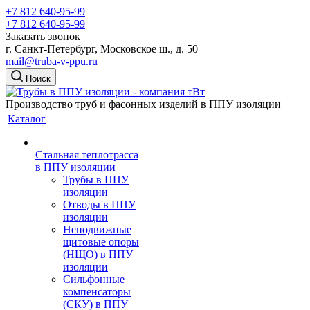
+7 812 640-95-99
+7 812 640-95-99
Заказать звонок
г. Санкт-Петербург, Московское ш., д. 50
mail@truba-v-ppu.ru
Поиск
Производство труб и фасонных изделий в ППУ изоляции
Каталог
Стальная теплотрасса
в ППУ изоляции
Трубы в ППУ
изоляции
Отводы в ППУ
изоляции
Неподвижные
щитовые опоры
(НЩО) в ППУ
изоляции
Cильфонные
компенсаторы
(СКУ) в ППУ