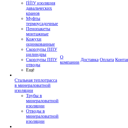
ППУ изоляция
давальческих
кранов
Муфты
термоусадочные
Пенопакеты
монтажные
Кожухи
оцинкованные
Скорлупы ППУ
цилиндры
О
Скорлупы ППУ
Доставка
Оплата
Конта
компании
отводы
Ещё
Стальная теплотрасса
в минераловатной
изоляции
Трубы в
минераловатной
изоляции
Отводы в
минераловатной
изоляции