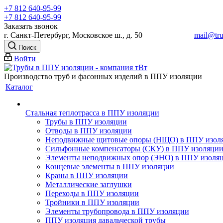
+7 812 640-95-99
+7 812 640-95-99
Заказать звонок
г. Санкт-Петербург, Московское ш., д. 50
mail@tru
Поиск
Войти
Производство труб и фасонных изделий в ППУ изоляции
Каталог
Стальная теплотрасса в ППУ изоляции
Трубы в ППУ изоляции
Отводы в ППУ изоляции
Неподвижные щитовые опоры (НЩО) в ППУ изол
Cильфонные компенсаторы (СКУ) в ППУ изоляци
Элементы неподвижных опор (ЭНО) в ППУ изоля
Концевые элементы в ППУ изоляции
Краны в ППУ изоляции
Металлические заглушки
Переходы в ППУ изоляции
Тройники в ППУ изоляции
Элементы трубопровода в ППУ изоляции
ППУ изоляция давальческой трубы