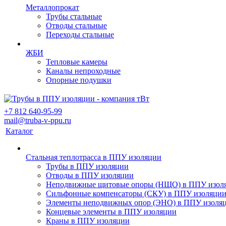
Металлопрокат
Трубы стальные
Отводы стальные
Переходы стальные
ЖБИ
Тепловые камеры
Каналы непроходные
Опорные подушки
+7 812 640-95-99
mail@truba-v-ppu.ru
Каталог
Стальная теплотрасса в ППУ изоляции
Трубы в ППУ изоляции
Отводы в ППУ изоляции
Неподвижные щитовые опоры (НЩО) в ППУ изол
Cильфонные компенсаторы (СКУ) в ППУ изоляци
Элементы неподвижных опор (ЭНО) в ППУ изоля
Концевые элементы в ППУ изоляции
Краны в ППУ изоляции