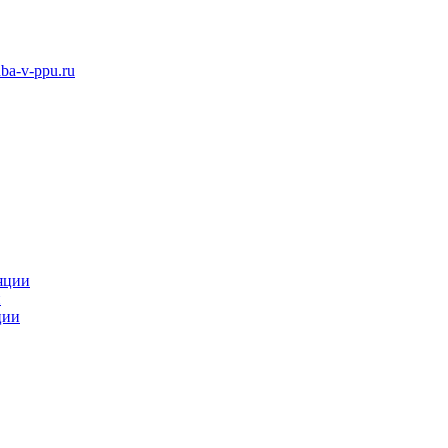
ba-v-ppu.ru
яции
и
ции