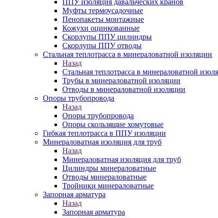
ППУ изоляция давальческих кранов
Муфты термоусадочные
Пенопакеты монтажные
Кожухи оцинкованные
Скорлупы ППУ цилиндры
Скорлупы ППУ отводы
Стальная теплотрасса в минераловатной изоляции
Назад
Стальная теплотрасса в минераловатной изол
Трубы в минераловатной изоляции
Отводы в минераловатной изоляции
Опоры трубопровода
Назад
Опоры трубопровода
Опоры скользящие хомутовые
Гибкая теплотрасса в ППУ изоляции
Минераловатная изоляция для труб
Назад
Минераловатная изоляция для труб
Цилиндры минераловатные
Отводы минераловатные
Тройники минераловатные
Запорная арматура
Назад
Запорная арматура