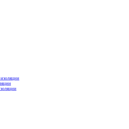
изоляции
ляции
золяции