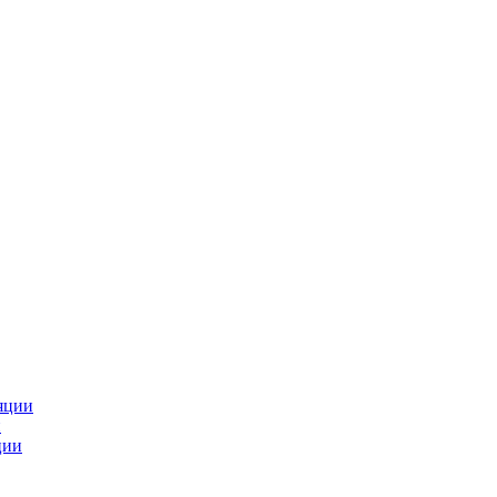
яции
и
ции