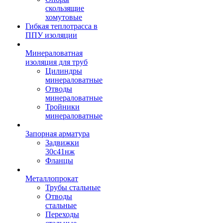
скользящие
хомутовые
Гибкая теплотрасса в
ППУ изоляции
Минераловатная
изоляция для труб
Цилиндры
минераловатные
Отводы
минераловатные
Тройники
минераловатные
Запорная арматура
Задвижки
30с41нж
Фланцы
Металлопрокат
Трубы стальные
Отводы
стальные
Переходы