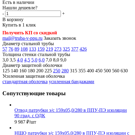
Есть в наличии
Нашли дешевле?
-
+
В корзину
Купить в 1 клик
Получить КП со скидкой
mail@truba-v-ppu.ru
Заказать звонок
Диаметр стальной трубы
57
76
89
108
133
159
219
273
325
377
426
Толщина стенки стальной трубы
3,0
3,5
4,0
4,5
5,0
6,0
7,0
8,0
9,0
Диаметр защитной оболочки
125
140
160
180
200
225
250
280
315
355
400
450
500
560
630
Усиленная защитная оболочка
стандартная оболочка
усиленная бандажами
Сопутствующие товары
Отвод патрубки э/с 159х05,0/280 в ППУ-ПЭ изоляции
90 град. с ОДК
9 987
₽
/шт
НЩО патрубки э/с 159х05,0/280 в ППУ-ПЭ изоляции с