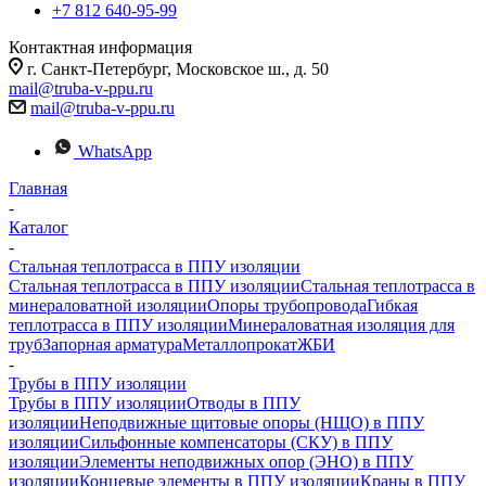
+7 812 640-95-99
Контактная информация
г. Санкт-Петербург, Московское ш., д. 50
mail@truba-v-ppu.ru
mail@truba-v-ppu.ru
WhatsApp
Главная
-
Каталог
-
Стальная теплотрасса в ППУ изоляции
Стальная теплотрасса в ППУ изоляции
Стальная теплотрасса в
минераловатной изоляции
Опоры трубопровода
Гибкая
теплотрасса в ППУ изоляции
Минераловатная изоляция для
труб
Запорная арматура
Металлопрокат
ЖБИ
-
Трубы в ППУ изоляции
Трубы в ППУ изоляции
Отводы в ППУ
изоляции
Неподвижные щитовые опоры (НЩО) в ППУ
изоляции
Cильфонные компенсаторы (СКУ) в ППУ
изоляции
Элементы неподвижных опор (ЭНО) в ППУ
изоляции
Концевые элементы в ППУ изоляции
Краны в ППУ