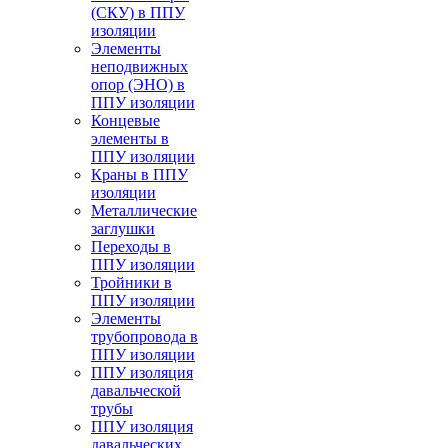
(СКУ) в ППУ
изоляции
Элементы
неподвижных
опор (ЭНО) в
ППУ изоляции
Концевые
элементы в
ППУ изоляции
Краны в ППУ
изоляции
Металлические
заглушки
Переходы в
ППУ изоляции
Тройники в
ППУ изоляции
Элементы
трубопровода в
ППУ изоляции
ППУ изоляция
давальческой
трубы
ППУ изоляция
давальческих