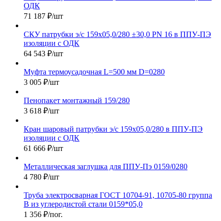
ОДК
71 187
₽
/шт
СКУ патрубки э/с 159х05,0/280 ±30,0 PN 16 в ППУ-ПЭ
изоляции с ОДК
64 543
₽
/шт
Муфта термоусадочная L=500 мм D=0280
3 005
₽
/шт
Пенопакет монтажный 159/280
3 618
₽
/шт
Кран шаровый патрубки э/с 159х05,0/280 в ППУ-ПЭ
изоляции с ОДК
61 666
₽
/шт
Металлическая заглушка для ППУ-Пэ 0159/0280
4 780
₽
/шт
Труба электросварная ГОСТ 10704-91, 10705-80 группа
В из углеродистой стали 0159*05,0
1 356
₽
/пог.