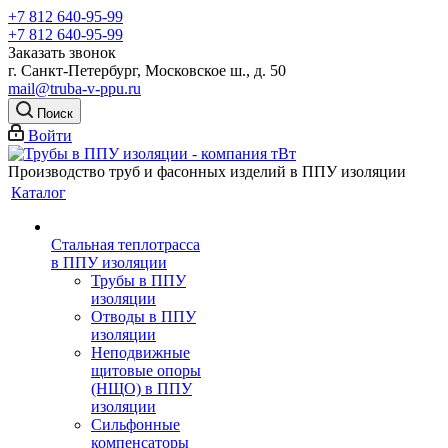
+7 812 640-95-99
+7 812 640-95-99
Заказать звонок
г. Санкт-Петербург, Московское ш., д. 50
mail@truba-v-ppu.ru
Поиск
Войти
Производство труб и фасонных изделий в ППУ изоляции
Каталог
Стальная теплотрасса
в ППУ изоляции
Трубы в ППУ
изоляции
Отводы в ППУ
изоляции
Неподвижные
щитовые опоры
(НЩО) в ППУ
изоляции
Cильфонные
компенсаторы