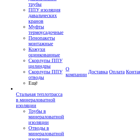
трубы
ППУ изоляция
давальческих
кранов
Муфты
термоусадочные
Пенопакеты
монтажные
Кожухи
оцинкованные
Скорлупы ППУ
цилиндры
О
Скорлупы ППУ
Доставка
Оплата
Конта
компании
отводы
Ещё
Стальная теплотрасса
в минераловатной
изоляции
Трубы в
минераловатной
изоляции
Отводы в
минераловатной
изоляции