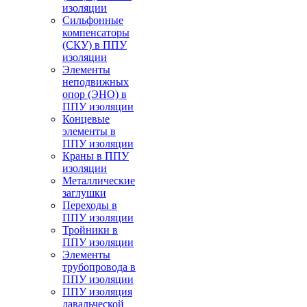
изоляции
Cильфонные
компенсаторы
(СКУ) в ППУ
изоляции
Элементы
неподвижных
опор (ЭНО) в
ППУ изоляции
Концевые
элементы в
ППУ изоляции
Краны в ППУ
изоляции
Металлические
заглушки
Переходы в
ППУ изоляции
Тройники в
ППУ изоляции
Элементы
трубопровода в
ППУ изоляции
ППУ изоляция
давальческой