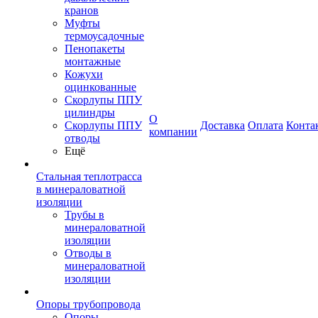
кранов
Муфты
термоусадочные
Пенопакеты
монтажные
Кожухи
оцинкованные
Скорлупы ППУ
цилиндры
О
Скорлупы ППУ
Доставка
Оплата
Конта
компании
отводы
Ещё
Стальная теплотрасса
в минераловатной
изоляции
Трубы в
минераловатной
изоляции
Отводы в
минераловатной
изоляции
Опоры трубопровода
Опоры