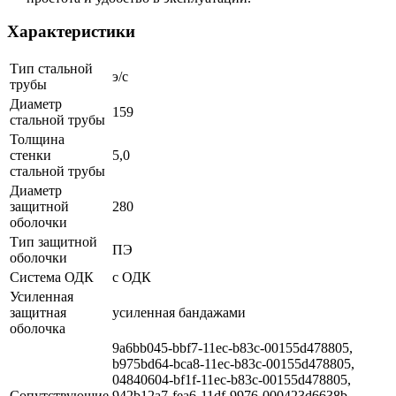
Характеристики
Тип стальной
э/с
трубы
Диаметр
159
стальной трубы
Толщина
стенки
5,0
стальной трубы
Диаметр
защитной
280
оболочки
Тип защитной
ПЭ
оболочки
Система ОДК
с ОДК
Усиленная
защитная
усиленная бандажами
оболочка
9a6bb045-bbf7-11ec-b83c-00155d478805,
b975bd64-bca8-11ec-b83c-00155d478805,
04840604-bf1f-11ec-b83c-00155d478805,
Сопутствующие
942b12a7-fea6-11df-9976-000423d6638b,