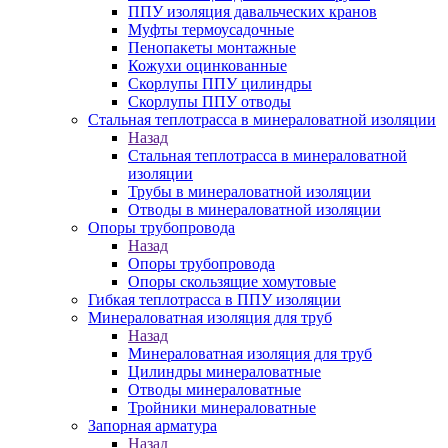
ППУ изоляция давальческих кранов
Муфты термоусадочные
Пенопакеты монтажные
Кожухи оцинкованные
Скорлупы ППУ цилиндры
Скорлупы ППУ отводы
Стальная теплотрасса в минераловатной изоляции
Назад
Стальная теплотрасса в минераловатной
изоляции
Трубы в минераловатной изоляции
Отводы в минераловатной изоляции
Опоры трубопровода
Назад
Опоры трубопровода
Опоры скользящие хомутовые
Гибкая теплотрасса в ППУ изоляции
Минераловатная изоляция для труб
Назад
Минераловатная изоляция для труб
Цилиндры минераловатные
Отводы минераловатные
Тройники минераловатные
Запорная арматура
Назад