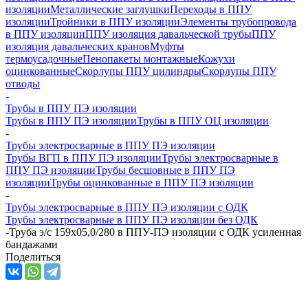
изоляции
Металлические заглушки
Переходы в ППУ
изоляции
Тройники в ППУ изоляции
Элементы трубопровода
в ППУ изоляции
ППУ изоляция давальческой трубы
ППУ
изоляция давальческих кранов
Муфты
термоусадочные
Пенопакеты монтажные
Кожухи
оцинкованные
Скорлупы ППУ цилиндры
Скорлупы ППУ
отводы
-
Трубы в ППУ ПЭ изоляции
Трубы в ППУ ПЭ изоляции
Трубы в ППУ ОЦ изоляции
-
Трубы электросварные в ППУ ПЭ изоляции
Трубы ВГП в ППУ ПЭ изоляции
Трубы электросварные в
ППУ ПЭ изоляции
Трубы бесшовные в ППУ ПЭ
изоляции
Трубы оцинкованные в ППУ ПЭ изоляции
-
Трубы электросварные в ППУ ПЭ изоляции с ОДК
Трубы электросварные в ППУ ПЭ изоляции без ОДК
-
Труба э/с 159х05,0/280 в ППУ-ПЭ изоляции с ОДК усиленная
бандажами
Поделиться