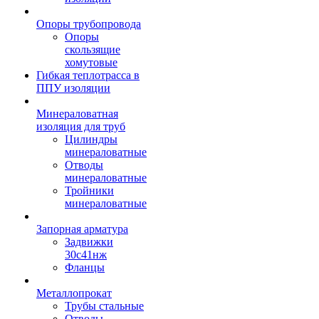
Опоры трубопровода
Опоры
скользящие
хомутовые
Гибкая теплотрасса в
ППУ изоляции
Минераловатная
изоляция для труб
Цилиндры
минераловатные
Отводы
минераловатные
Тройники
минераловатные
Запорная арматура
Задвижки
30с41нж
Фланцы
Металлопрокат
Трубы стальные
Отводы