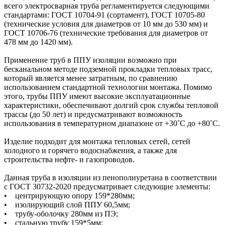
всего электросварная труба регламентируется следующими
стандартами: ГОСТ 10704-91 (сортамент), ГОСТ 10705-80
(технические условия для диаметров от 10 мм до 530 мм) и
ГОСТ 10706-76 (технические требования для диаметров от
478 мм до 1420 мм).
Применение труб в ППУ изоляции возможно при
бесканальном методе подземной прокладки тепловых трасс,
который является менее затратным, по сравнению
использованием стандартной технологии монтажа. Помимо
этого, трубы ППУ имеют высокие эксплуатационные
характеристики, обеспечивают долгий срок службы тепловой
трассы (до 50 лет) и предусматривают возможность
использования в температурном диапазоне от +30˚C до +80˚C.
Изделие подходит для монтажа тепловых сетей, сетей
холодного и горячего водоснабжения, а также для
строительства нефте- и газопроводов.
Данная труба в изоляции из пенополиуретана в соответствии
с ГОСТ 30732-2020 предусматривает следующие элементы:
• центрирующую опору 159*280мм;
• изолирующий слой ППУ 60,5мм;
• трубу-оболочку 280мм из ПЭ;
• стальную трубу 159*5мм;