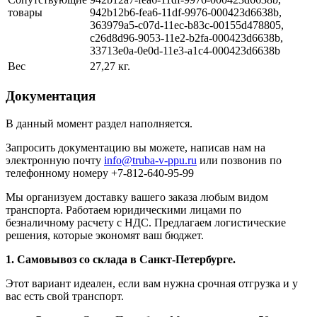
товары
942b12b6-fea6-11df-9976-000423d6638b,
363979a5-c07d-11ec-b83c-00155d478805,
c26d8d96-9053-11e2-b2fa-000423d6638b,
33713e0a-0e0d-11e3-a1c4-000423d6638b
Вес
27,27 кг.
Документация
В данный момент раздел наполняется.
Запросить документацию вы можете, написав нам на
электронную почту
info@truba-v-ppu.ru
или позвонив по
телефонному номеру +7-812-640-95-99
Мы организуем доставку вашего заказа любым видом
транспорта. Работаем юридическими лицами по
безналичному расчету с НДС. Предлагаем логистические
решения, которые экономят ваш бюджет.
1. Самовывоз со склада в Санкт-Петербурге.
Этот вариант идеален, если вам нужна срочная отгрузка и у
вас есть свой транспорт.