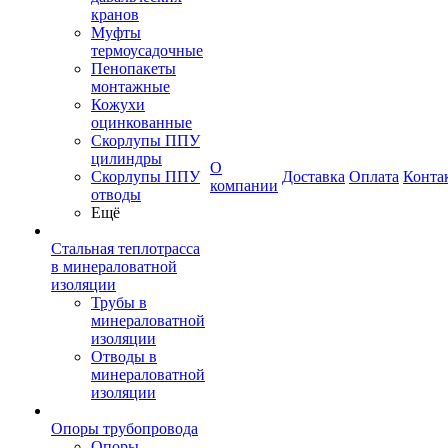
кранов
Муфты
термоусадочные
Пенопакеты
монтажные
Кожухи
оцинкованные
Скорлупы ППУ
цилиндры
О
Скорлупы ППУ
Доставка
Оплата
Конта
компании
отводы
Ещё
Стальная теплотрасса
в минераловатной
изоляции
Трубы в
минераловатной
изоляции
Отводы в
минераловатной
изоляции
Опоры трубопровода
Опоры