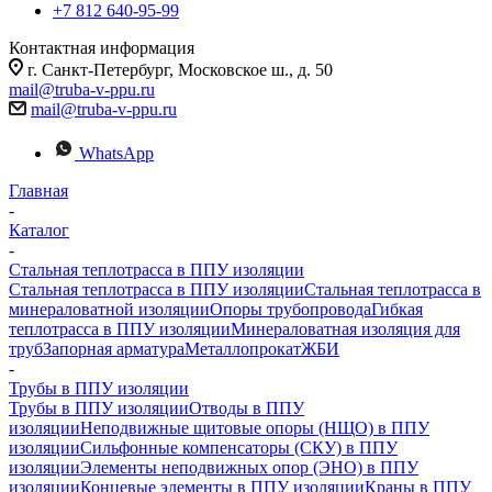
+7 812 640-95-99
Контактная информация
г. Санкт-Петербург, Московское ш., д. 50
mail@truba-v-ppu.ru
mail@truba-v-ppu.ru
WhatsApp
Главная
-
Каталог
-
Стальная теплотрасса в ППУ изоляции
Стальная теплотрасса в ППУ изоляции
Стальная теплотрасса в
минераловатной изоляции
Опоры трубопровода
Гибкая
теплотрасса в ППУ изоляции
Минераловатная изоляция для
труб
Запорная арматура
Металлопрокат
ЖБИ
-
Трубы в ППУ изоляции
Трубы в ППУ изоляции
Отводы в ППУ
изоляции
Неподвижные щитовые опоры (НЩО) в ППУ
изоляции
Cильфонные компенсаторы (СКУ) в ППУ
изоляции
Элементы неподвижных опор (ЭНО) в ППУ
изоляции
Концевые элементы в ППУ изоляции
Краны в ППУ