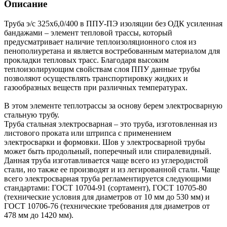
Описание
Труба э/с 325х6,0/400 в ППУ-ПЭ изоляции без ОДК усиленная
бандажами – элемент тепловой трассы, который
предусматривает наличие теплоизоляционного слоя из
пенополиуретана и является востребованным материалом для
прокладки тепловых трасс. Благодаря высоким
теплоизолирующим свойствам слоя ППУ данные трубы
позволяют осуществлять транспортировку жидких и
газообразных веществ при различных температурах.
В этом элементе теплотрассы за основу берем электросварную
стальную трубу.
Труба стальная электросварная – это труба, изготовленная из
листового проката или штрипса с применением
электросварки и формовки. Шов у электросварной трубы
может быть продольный, поперечный или спиралевидный.
Данная труба изготавливается чаще всего из углеродистой
стали, но также ее производят и из легированной стали. Чаще
всего электросварная труба регламентируется следующими
стандартами: ГОСТ 10704-91 (сортамент), ГОСТ 10705-80
(технические условия для диаметров от 10 мм до 530 мм) и
ГОСТ 10706-76 (технические требования для диаметров от
478 мм до 1420 мм).