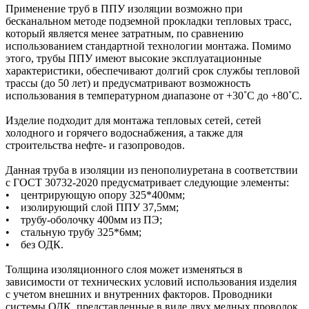
Применение труб в ППУ изоляции возможно при
бесканальном методе подземной прокладки тепловых трасс,
который является менее затратным, по сравнению
использованием стандартной технологии монтажа. Помимо
этого, трубы ППУ имеют высокие эксплуатационные
характеристики, обеспечивают долгий срок службы тепловой
трассы (до 50 лет) и предусматривают возможность
использования в температурном диапазоне от +30˚C до +80˚C.
Изделие подходит для монтажа тепловых сетей, сетей
холодного и горячего водоснабжения, а также для
строительства нефте- и газопроводов.
Данная труба в изоляции из пенополиуретана в соответствии
с ГОСТ 30732-2020 предусматривает следующие элементы:
• центрирующую опору 325*400мм;
• изолирующий слой ППУ 37,5мм;
• трубу-оболочку 400мм из ПЭ;
• стальную трубу 325*6мм;
• без ОДК.
Толщина изоляционного слоя может изменяться в
зависимости от технических условий использования изделия
с учетом внешних и внутренних факторов. Проводники
системы ОДК, представленные в виде двух медных проволок