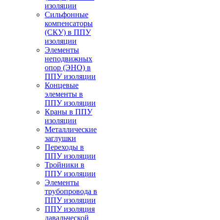
изоляции
Cильфонные
компенсаторы
(СКУ) в ППУ
изоляции
Элементы
неподвижных
опор (ЭНО) в
ППУ изоляции
Концевые
элементы в
ППУ изоляции
Краны в ППУ
изоляции
Металлические
заглушки
Переходы в
ППУ изоляции
Тройники в
ППУ изоляции
Элементы
трубопровода в
ППУ изоляции
ППУ изоляция
давальческой