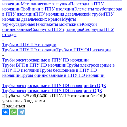
изоляции
Металлические заглушки
Переходы в ППУ
изоляции
Тройники в ППУ изоляции
Элементы трубопровода
в ППУ изоляции
ППУ изоляция давальческой трубы
ППУ
изоляция давальческих кранов
Муфты
термоусадочные
Пенопакеты монтажные
Кожухи
оцинкованные
Скорлупы ППУ цилиндры
Скорлупы ППУ
отводы
-
Трубы в ППУ ПЭ изоляции
Трубы в ППУ ПЭ изоляции
Трубы в ППУ ОЦ изоляции
-
Трубы электросварные в ППУ ПЭ изоляции
Трубы ВГП в ППУ ПЭ изоляции
Трубы электросварные в
ППУ ПЭ изоляции
Трубы бесшовные в ППУ ПЭ
изоляции
Трубы оцинкованные в ППУ ПЭ изоляции
-
Трубы электросварные в ППУ ПЭ изоляции без ОДК
Трубы электросварные в ППУ ПЭ изоляции с ОДК
-
Труба э/с 325х06,0/400 в ППУ-ПЭ изоляции без ОДК
усиленная бандажами
Поделиться