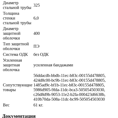
Диаметр
325
стальной трубы
Толщина
стенки
6,0
стальной трубы
Диаметр
защитной
400
оболочки
Тип защитной
ПЭ
оболочки
Система ОДК
без ОДК
Усиленная
защитная
усиленная бандажами
оболочка
56ddacdb-bbdb-11ec-b83c-00155d478805,
424d8c00-bc9b-11ec-b83c-00155d478805,
Сопутствующие
1485ad9c-bf1b-11ec-b83c-00155d478805,
товары
5986d905-9fda-11dc-bca3-505054503030,
c26d8d9b-9053-11e2-b2fa-000423d6638b,
410b70da-508a-11dc-bc99-505054503030
Вес
61 кг.
Документация