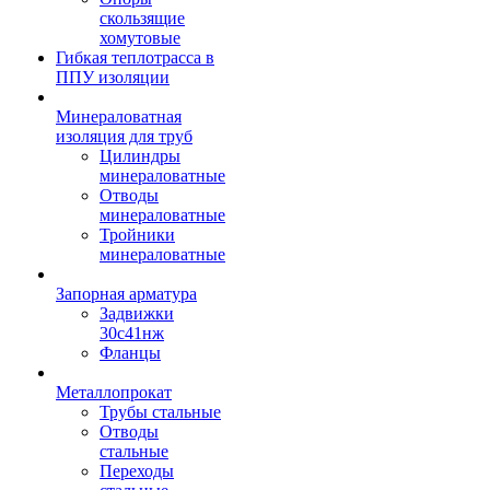
скользящие
хомутовые
Гибкая теплотрасса в
ППУ изоляции
Минераловатная
изоляция для труб
Цилиндры
минераловатные
Отводы
минераловатные
Тройники
минераловатные
Запорная арматура
Задвижки
30с41нж
Фланцы
Металлопрокат
Трубы стальные
Отводы
стальные
Переходы