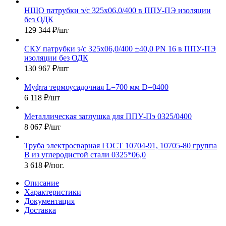
НЩО патрубки э/с 325х06,0/400 в ППУ-ПЭ изоляции
без ОДК
129 344
₽
/шт
СКУ патрубки э/с 325х06,0/400 ±40,0 PN 16 в ППУ-ПЭ
изоляции без ОДК
130 967
₽
/шт
Муфта термоусадочная L=700 мм D=0400
6 118
₽
/шт
Металлическая заглушка для ППУ-Пэ 0325/0400
8 067
₽
/шт
Труба электросварная ГОСТ 10704-91, 10705-80 группа
В из углеродистой стали 0325*06,0
3 618
₽
/пог.
Описание
Характеристики
Документация
Доставка