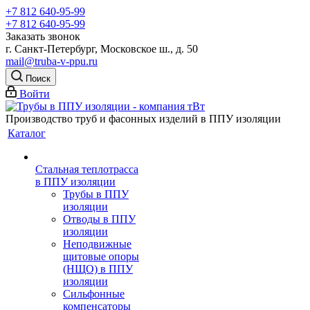
+7 812 640-95-99
+7 812 640-95-99
Заказать звонок
г. Санкт-Петербург, Московское ш., д. 50
mail@truba-v-ppu.ru
Поиск
Войти
Производство труб и фасонных изделий в ППУ изоляции
Каталог
Стальная теплотрасса
в ППУ изоляции
Трубы в ППУ
изоляции
Отводы в ППУ
изоляции
Неподвижные
щитовые опоры
(НЩО) в ППУ
изоляции
Cильфонные
компенсаторы