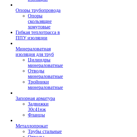
Опоры трубопровода
Опоры
скользящие
хомутовые
Гибкая теплотрасса в
ППУ изоляции
Минераловатная
изоляция для труб
Цилиндры
минераловатные
Отводы
минераловатные
Тройники
минераловатные
Запорная арматура
Задвижки
30с41нж
Фланцы
Металлопрокат
Трубы стальные
Отводы