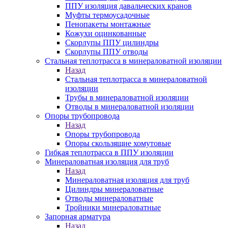
ППУ изоляция давальческих кранов
Муфты термоусадочные
Пенопакеты монтажные
Кожухи оцинкованные
Скорлупы ППУ цилиндры
Скорлупы ППУ отводы
Стальная теплотрасса в минераловатной изоляции
Назад
Стальная теплотрасса в минераловатной
изоляции
Трубы в минераловатной изоляции
Отводы в минераловатной изоляции
Опоры трубопровода
Назад
Опоры трубопровода
Опоры скользящие хомутовые
Гибкая теплотрасса в ППУ изоляции
Минераловатная изоляция для труб
Назад
Минераловатная изоляция для труб
Цилиндры минераловатные
Отводы минераловатные
Тройники минераловатные
Запорная арматура
Назад