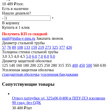
10 489
₽
/пог.
Есть в наличии
Нашли дешевле?
-
+
В корзину
Купить в 1 клик
Получить КП со скидкой
mail@truba-v-ppu.ru
Заказать звонок
Диаметр стальной трубы
57
76
89
108
133
159
219
273
325
377
426
Толщина стенки стальной трубы
3,0
3,5
4,0
4,5
5,0
6,0
7,0
8,0
9,0
Диаметр защитной оболочки
125
140
160
180
200
225
250
280
315
355
400
450
500
560
630
Усиленная защитная оболочка
стандартная оболочка
усиленная бандажами
Сопутствующие товары
Отвод патрубки э/с 325х06,0/400 в ППУ-ПЭ изоляции
90 град. без ОДК
30 400
₽
/шт