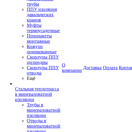
трубы
ППУ изоляция
давальческих
кранов
Муфты
термоусадочные
Пенопакеты
монтажные
Кожухи
оцинкованные
Скорлупы ППУ
цилиндры
О
Скорлупы ППУ
Доставка
Оплата
Конта
компании
отводы
Ещё
Стальная теплотрасса
в минераловатной
изоляции
Трубы в
минераловатной
изоляции
Отводы в
минераловатной
изоляции