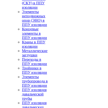
(СКУ) в ППУ
изоляции
Элементы
неподвижных
опор (ЭНО) в
ППУ изоляции
Концевые
элементы в
ППУ изоляции
Краны в ППУ
изоляции
Металлические
заглушки
Переходы в
ППУ изоляции
Тройники в
ППУ изоляции
Элементы
трубопровода в
ППУ изоляции
ППУ изоляция
давальческой
трубы
ППУ изоляция
давальческих