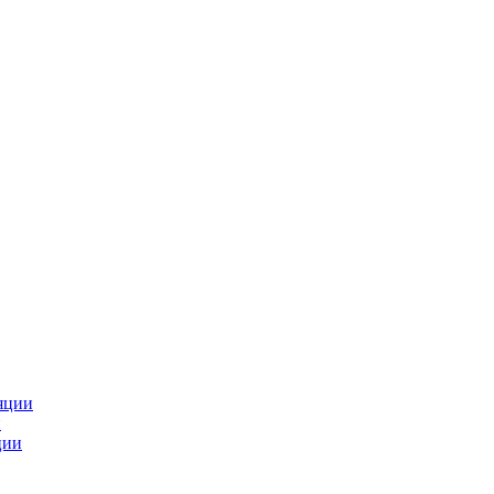
яции
и
ции