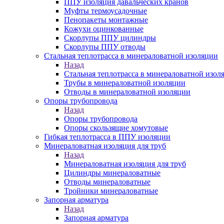
ППУ изоляция давальческих кранов
Муфты термоусадочные
Пенопакеты монтажные
Кожухи оцинкованные
Скорлупы ППУ цилиндры
Скорлупы ППУ отводы
Стальная теплотрасса в минераловатной изоляции
Назад
Стальная теплотрасса в минераловатной изол
Трубы в минераловатной изоляции
Отводы в минераловатной изоляции
Опоры трубопровода
Назад
Опоры трубопровода
Опоры скользящие хомутовые
Гибкая теплотрасса в ППУ изоляции
Минераловатная изоляция для труб
Назад
Минераловатная изоляция для труб
Цилиндры минераловатные
Отводы минераловатные
Тройники минераловатные
Запорная арматура
Назад
Запорная арматура