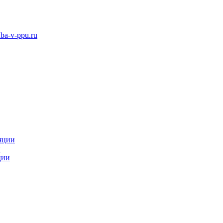
ba-v-ppu.ru
яции
и
ции