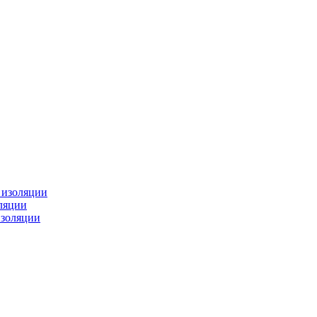
изоляции
ляции
золяции