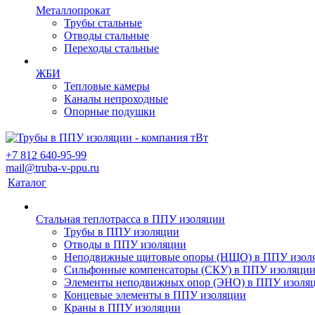
Металлопрокат
Трубы стальные
Отводы стальные
Переходы стальные
ЖБИ
Тепловые камеры
Каналы непроходные
Опорные подушки
+7 812 640-95-99
mail@truba-v-ppu.ru
Каталог
Стальная теплотрасса в ППУ изоляции
Трубы в ППУ изоляции
Отводы в ППУ изоляции
Неподвижные щитовые опоры (НЩО) в ППУ изол
Cильфонные компенсаторы (СКУ) в ППУ изоляци
Элементы неподвижных опор (ЭНО) в ППУ изоля
Концевые элементы в ППУ изоляции
Краны в ППУ изоляции