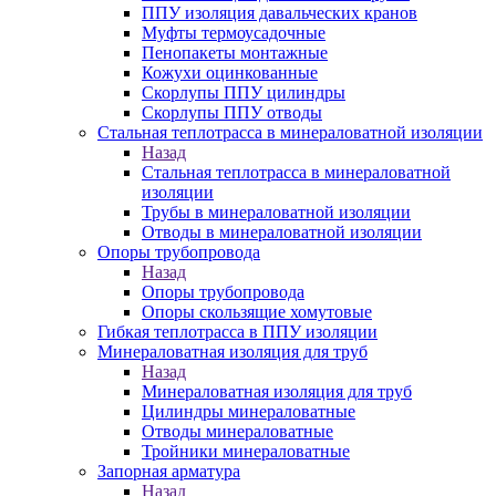
ППУ изоляция давальческих кранов
Муфты термоусадочные
Пенопакеты монтажные
Кожухи оцинкованные
Скорлупы ППУ цилиндры
Скорлупы ППУ отводы
Стальная теплотрасса в минераловатной изоляции
Назад
Стальная теплотрасса в минераловатной
изоляции
Трубы в минераловатной изоляции
Отводы в минераловатной изоляции
Опоры трубопровода
Назад
Опоры трубопровода
Опоры скользящие хомутовые
Гибкая теплотрасса в ППУ изоляции
Минераловатная изоляция для труб
Назад
Минераловатная изоляция для труб
Цилиндры минераловатные
Отводы минераловатные
Тройники минераловатные
Запорная арматура
Назад