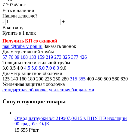
7 707
₽
/пог.
Есть в наличии
Нашли дешевле?
-
+
В корзину
Купить в 1 клик
Получить КП со скидкой
mail@truba-v-ppu.ru
Заказать звонок
Диаметр стальной трубы
57
76
89
108
133
159
219
273
325
377
426
Толщина стенки стальной трубы
3,0
3,5
4,0
4,5
5,0
6,0
7,0
8,0
9,0
Диаметр защитной оболочки
125
140
160
180
200
225
250
280
315
355
400
450
500
560
630
Усиленная защитная оболочка
стандартная оболочка
усиленная бандажами
Сопутствующие товары
Отвод патрубки э/с 219х07,0/315 в ППУ-ПЭ изоляции
90 град. без ОДК
15 655
₽
/шт