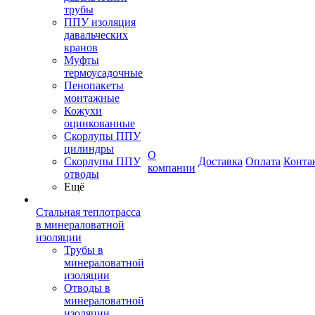
трубы
ППУ изоляция
давальческих
кранов
Муфты
термоусадочные
Пенопакеты
монтажные
Кожухи
оцинкованные
Скорлупы ППУ
цилиндры
О
Скорлупы ППУ
Доставка
Оплата
Конта
компании
отводы
Ещё
Стальная теплотрасса
в минераловатной
изоляции
Трубы в
минераловатной
изоляции
Отводы в
минераловатной
изоляции