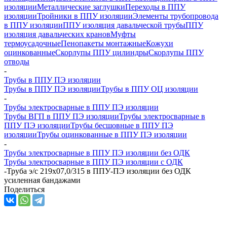
изоляции
Металлические заглушки
Переходы в ППУ
изоляции
Тройники в ППУ изоляции
Элементы трубопровода
в ППУ изоляции
ППУ изоляция давальческой трубы
ППУ
изоляция давальческих кранов
Муфты
термоусадочные
Пенопакеты монтажные
Кожухи
оцинкованные
Скорлупы ППУ цилиндры
Скорлупы ППУ
отводы
-
Трубы в ППУ ПЭ изоляции
Трубы в ППУ ПЭ изоляции
Трубы в ППУ ОЦ изоляции
-
Трубы электросварные в ППУ ПЭ изоляции
Трубы ВГП в ППУ ПЭ изоляции
Трубы электросварные в
ППУ ПЭ изоляции
Трубы бесшовные в ППУ ПЭ
изоляции
Трубы оцинкованные в ППУ ПЭ изоляции
-
Трубы электросварные в ППУ ПЭ изоляции без ОДК
Трубы электросварные в ППУ ПЭ изоляции с ОДК
-
Труба э/с 219х07,0/315 в ППУ-ПЭ изоляции без ОДК
усиленная бандажами
Поделиться