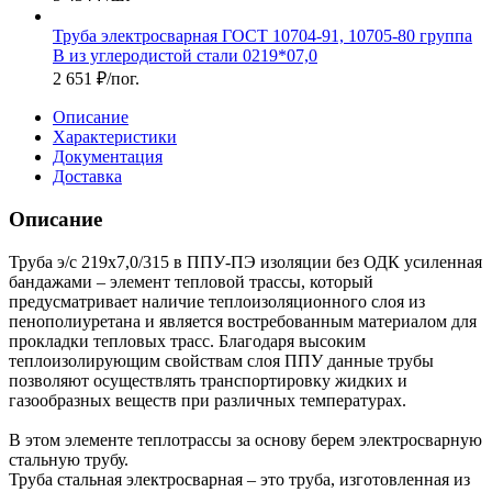
Труба электросварная ГОСТ 10704-91, 10705-80 группа
В из углеродистой стали 0219*07,0
2 651
₽
/пог.
Описание
Характеристики
Документация
Доставка
Описание
Труба э/с 219х7,0/315 в ППУ-ПЭ изоляции без ОДК усиленная
бандажами – элемент тепловой трассы, который
предусматривает наличие теплоизоляционного слоя из
пенополиуретана и является востребованным материалом для
прокладки тепловых трасс. Благодаря высоким
теплоизолирующим свойствам слоя ППУ данные трубы
позволяют осуществлять транспортировку жидких и
газообразных веществ при различных температурах.
В этом элементе теплотрассы за основу берем электросварную
стальную трубу.
Труба стальная электросварная – это труба, изготовленная из