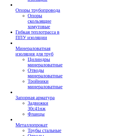
Опоры трубопровода
Опоры
скользящие
хомутовые
Гибкая теплотрасса в
ППУ изоляции
Минераловатная
изоляция для труб
Цилиндры
минераловатные
Отводы
минераловатные
Тройники
минераловатные
Запорная арматура
Задвижки
30с41нж
Фланцы
Металлопрокат
Трубы стальные
Отводы