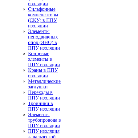
изоляции
Cильфонные
компенсаторы
(СКУ) в ППУ
изоляции
Элементы
неподвижных
опор (ЭНО) в
ППУ изоляции
Концевые
элементы в
ППУ изоляции
Краны в ППУ
изоляции
Металлические
заглушки
Переходы в
ППУ изоляции
Тройники в
ППУ изоляции
Элементы
трубопровода в
ППУ изоляции
ППУ изоляция
давальческой