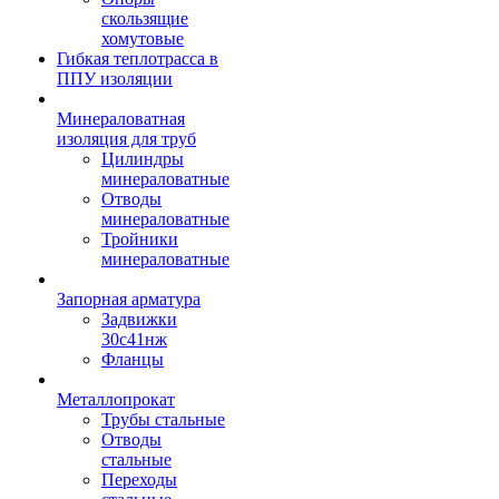
скользящие
хомутовые
Гибкая теплотрасса в
ППУ изоляции
Минераловатная
изоляция для труб
Цилиндры
минераловатные
Отводы
минераловатные
Тройники
минераловатные
Запорная арматура
Задвижки
30с41нж
Фланцы
Металлопрокат
Трубы стальные
Отводы
стальные
Переходы