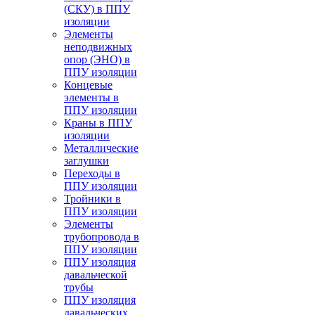
(СКУ) в ППУ
изоляции
Элементы
неподвижных
опор (ЭНО) в
ППУ изоляции
Концевые
элементы в
ППУ изоляции
Краны в ППУ
изоляции
Металлические
заглушки
Переходы в
ППУ изоляции
Тройники в
ППУ изоляции
Элементы
трубопровода в
ППУ изоляции
ППУ изоляция
давальческой
трубы
ППУ изоляция
давальческих