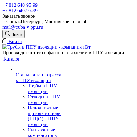
+7 812 640-95-99
+7 812 640-95-99
Заказать звонок
г. Санкт-Петербург, Московское ш., д. 50
mail@truba-v-ppu.ru
Поиск
Войти
Производство труб и фасонных изделий в ППУ изоляции
Каталог
Стальная теплотрасса
в ППУ изоляции
Трубы в ППУ
изоляции
Отводы в ППУ
изоляции
Неподвижные
щитовые опоры
(НЩО) в ППУ
изоляции
Cильфонные
компенсаторы