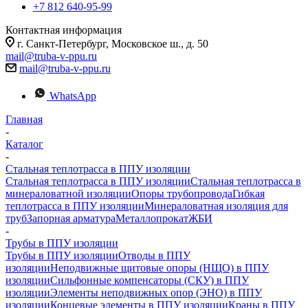
+7 812 640-95-99
Контактная информация
г. Санкт-Петербург, Московское ш., д. 50
mail@truba-v-ppu.ru
mail@truba-v-ppu.ru
WhatsApp
Главная
-
Каталог
-
Стальная теплотрасса в ППУ изоляции
Стальная теплотрасса в ППУ изоляции
Стальная теплотрасса в
минераловатной изоляции
Опоры трубопровода
Гибкая
теплотрасса в ППУ изоляции
Минераловатная изоляция для
труб
Запорная арматура
Металлопрокат
ЖБИ
-
Трубы в ППУ изоляции
Трубы в ППУ изоляции
Отводы в ППУ
изоляции
Неподвижные щитовые опоры (НЩО) в ППУ
изоляции
Cильфонные компенсаторы (СКУ) в ППУ
изоляции
Элементы неподвижных опор (ЭНО) в ППУ
изоляции
Концевые элементы в ППУ изоляции
Краны в ППУ