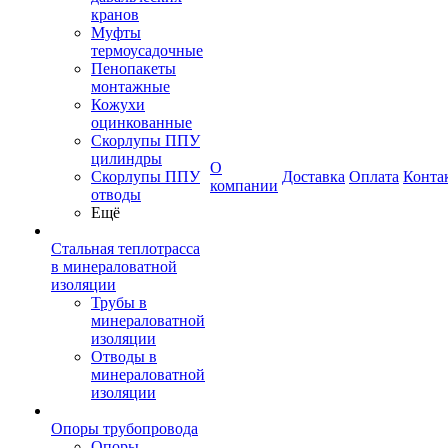
кранов
Муфты
термоусадочные
Пенопакеты
монтажные
Кожухи
оцинкованные
Скорлупы ППУ
цилиндры
О
Скорлупы ППУ
Доставка
Оплата
Конта
компании
отводы
Ещё
Стальная теплотрасса
в минераловатной
изоляции
Трубы в
минераловатной
изоляции
Отводы в
минераловатной
изоляции
Опоры трубопровода
Опоры