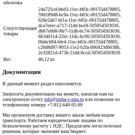
оболочка
24a725cd-bbd3-11ec-b83c-00155d478805,
59d189d8-bc9a-11ec-b83c-00155d478805,
626e2ab7-bf1a-11ec-b83c-00155d478805,
dca7eeec-a717-11dd-bce9-505054503030,
Сопутствующие
db67eb08-9fe7-11db-bc74-505054503030,
товары
6b340114-22ec-11dc-bc90-505054503030,
0fa6c684-bfe4-11ec-b83c-00155d478805,
c26d8d97-9053-11e2-b2fa-000423d6638b,
2e32821d-473b-11dd-bccd-505054503030
Вес
46,12 кг.
Документация
В данный момент раздел наполняется.
Запросить документацию вы можете, написав нам на
электронную почту
info@truba-v-ppu.ru
или позвонив по
телефонному номеру +7-812-640-95-99
Мы организуем доставку вашего заказа любым видом
транспорта. Работаем юридическими лицами по
безналичному расчету с НДС. Предлагаем логистические
решения, которые экономят ваш бюджет.