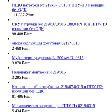
НЩО патрубки э/с 219х07,0/315 в ППУ-ПЭ изоляции
без ОДК
111 887
₽
/шт
СКУ патрубки э/с 219х07,0/315 ±80,0 PN 16 в ППУ-ПЭ
изоляции без ОДК
98 408
₽
/шт
опора скользящая хомутовая 0219*0315
2 468
₽
/шт
Муфта термоусадочная L=500 мм D=0315
3 870
₽
/шт
Пенопакет монтажный 219/315
3 295
₽
/шт
Кран шаровый патрубки э/с 219х07,0/315 в ППУ-ПЭ
изоляции без ОДК
81 496
₽
/шт
Металлическая заглушка для ППУ-Пэ 0219/0315
5 434
₽
/шт