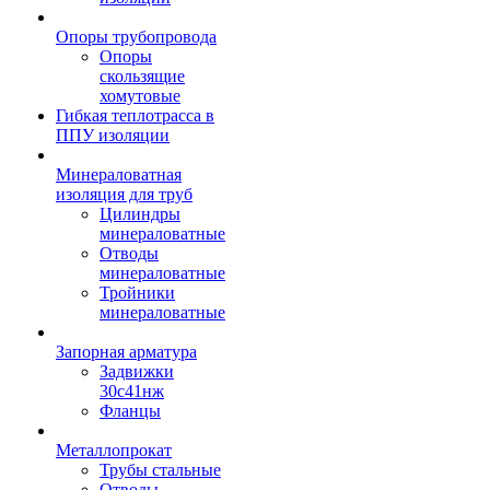
Опоры трубопровода
Опоры
скользящие
хомутовые
Гибкая теплотрасса в
ППУ изоляции
Минераловатная
изоляция для труб
Цилиндры
минераловатные
Отводы
минераловатные
Тройники
минераловатные
Запорная арматура
Задвижки
30с41нж
Фланцы
Металлопрокат
Трубы стальные
Отводы