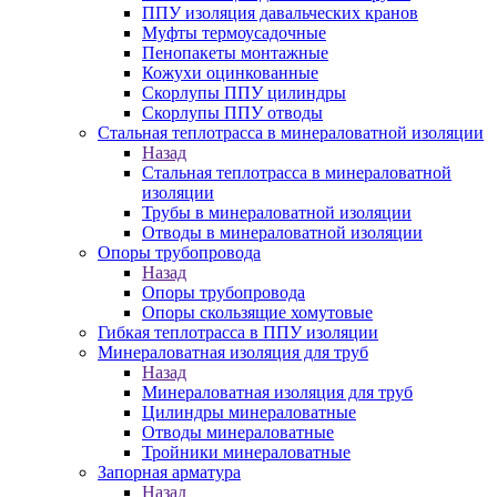
ППУ изоляция давальческих кранов
Муфты термоусадочные
Пенопакеты монтажные
Кожухи оцинкованные
Скорлупы ППУ цилиндры
Скорлупы ППУ отводы
Стальная теплотрасса в минераловатной изоляции
Назад
Стальная теплотрасса в минераловатной
изоляции
Трубы в минераловатной изоляции
Отводы в минераловатной изоляции
Опоры трубопровода
Назад
Опоры трубопровода
Опоры скользящие хомутовые
Гибкая теплотрасса в ППУ изоляции
Минераловатная изоляция для труб
Назад
Минераловатная изоляция для труб
Цилиндры минераловатные
Отводы минераловатные
Тройники минераловатные
Запорная арматура
Назад