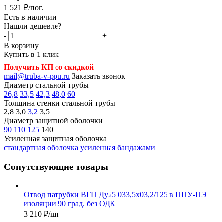
1 521
₽
/пог.
Есть в наличии
Нашли дешевле?
-
+
В корзину
Купить в 1 клик
Получить КП со скидкой
mail@truba-v-ppu.ru
Заказать звонок
Диаметр стальной трубы
26,8
33,5
42,3
48,0
60
Толщина стенки стальной трубы
2,8
3,0
3,2
3,5
Диаметр защитной оболочки
90
110
125
140
Усиленная защитная оболочка
стандартная оболочка
усиленная бандажами
Сопутствующие товары
Отвод патрубки ВГП Ду25 033,5х03,2/125 в ППУ-ПЭ
изоляции 90 град. без ОДК
3 210
₽
/шт