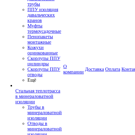
трубы
ППУ изоляция
давальческих
кранов
Муфты
термоусадочные
Пенопакеты
монтажные
Кожухи
оцинкованные
Скорлупы ППУ
цилиндры
О
Скорлупы ППУ
Доставка
Оплата
Конта
компании
отводы
Ещё
Стальная теплотрасса
в минераловатной
изоляции
Трубы в
минераловатной
изоляции
Отводы в
минераловатной
изоляции