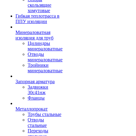
скользящие
хомутовые
Гибкая теплотрасса в
ППУ изоляции
Минераловатная
изоляция для труб
Цилиндры
минераловатные
Отводы
минераловатные
Тройники
минераловатные
Запорная арматура
Задвижки
30с41нж
Фланцы
Металлопрокат
Трубы стальные
Отводы
стальные
Переходы