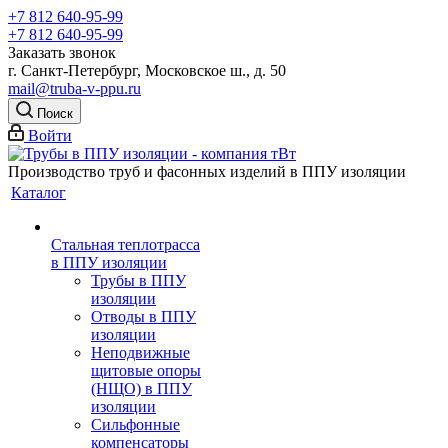
+7 812 640-95-99
+7 812 640-95-99
Заказать звонок
г. Санкт-Петербург, Московское ш., д. 50
mail@truba-v-ppu.ru
Поиск
Войти
Производство труб и фасонных изделий в ППУ изоляции
Каталог
Стальная теплотрасса
в ППУ изоляции
Трубы в ППУ
изоляции
Отводы в ППУ
изоляции
Неподвижные
щитовые опоры
(НЩО) в ППУ
изоляции
Cильфонные
компенсаторы