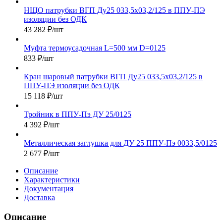
НЩО патрубки ВГП Ду25 033,5х03,2/125 в ППУ-ПЭ
изоляции без ОДК
43 282
₽
/шт
Муфта термоусадочная L=500 мм D=0125
833
₽
/шт
Кран шаровый патрубки ВГП Ду25 033,5х03,2/125 в
ППУ-ПЭ изоляции без ОДК
15 118
₽
/шт
Тройник в ППУ-Пэ ДУ 25/0125
4 392
₽
/шт
Металлическая заглушка для ДУ 25 ППУ-Пэ 0033,5/0125
2 677
₽
/шт
Описание
Характеристики
Документация
Доставка
Описание