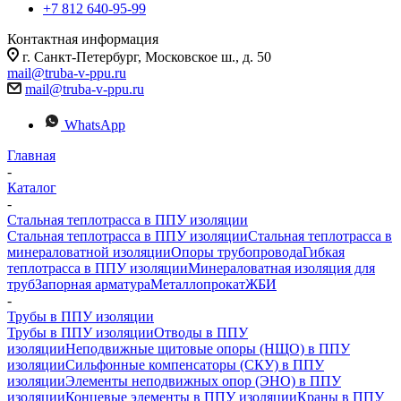
+7 812 640-95-99
Контактная информация
г. Санкт-Петербург, Московское ш., д. 50
mail@truba-v-ppu.ru
mail@truba-v-ppu.ru
WhatsApp
Главная
-
Каталог
-
Стальная теплотрасса в ППУ изоляции
Стальная теплотрасса в ППУ изоляции
Стальная теплотрасса в
минераловатной изоляции
Опоры трубопровода
Гибкая
теплотрасса в ППУ изоляции
Минераловатная изоляция для
труб
Запорная арматура
Металлопрокат
ЖБИ
-
Трубы в ППУ изоляции
Трубы в ППУ изоляции
Отводы в ППУ
изоляции
Неподвижные щитовые опоры (НЩО) в ППУ
изоляции
Cильфонные компенсаторы (СКУ) в ППУ
изоляции
Элементы неподвижных опор (ЭНО) в ППУ
изоляции
Концевые элементы в ППУ изоляции
Краны в ППУ