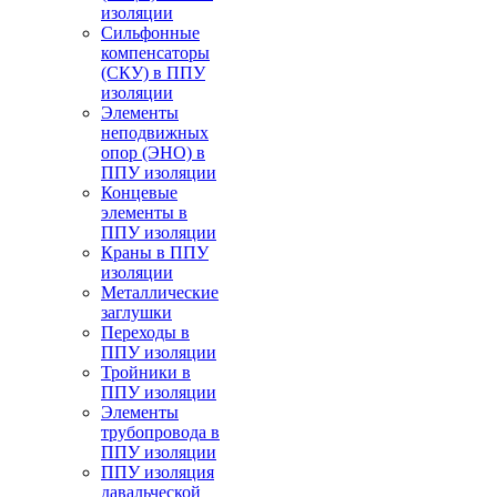
изоляции
Cильфонные
компенсаторы
(СКУ) в ППУ
изоляции
Элементы
неподвижных
опор (ЭНО) в
ППУ изоляции
Концевые
элементы в
ППУ изоляции
Краны в ППУ
изоляции
Металлические
заглушки
Переходы в
ППУ изоляции
Тройники в
ППУ изоляции
Элементы
трубопровода в
ППУ изоляции
ППУ изоляция
давальческой