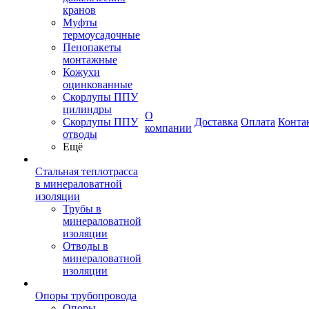
кранов
Муфты
термоусадочные
Пенопакеты
монтажные
Кожухи
оцинкованные
Скорлупы ППУ
цилиндры
О
Скорлупы ППУ
Доставка
Оплата
Конта
компании
отводы
Ещё
Стальная теплотрасса
в минераловатной
изоляции
Трубы в
минераловатной
изоляции
Отводы в
минераловатной
изоляции
Опоры трубопровода
Опоры