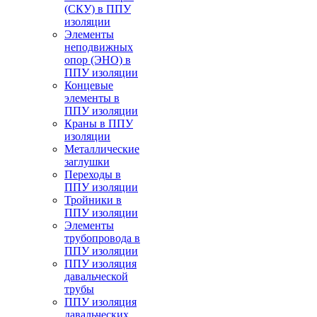
(СКУ) в ППУ
изоляции
Элементы
неподвижных
опор (ЭНО) в
ППУ изоляции
Концевые
элементы в
ППУ изоляции
Краны в ППУ
изоляции
Металлические
заглушки
Переходы в
ППУ изоляции
Тройники в
ППУ изоляции
Элементы
трубопровода в
ППУ изоляции
ППУ изоляция
давальческой
трубы
ППУ изоляция
давальческих