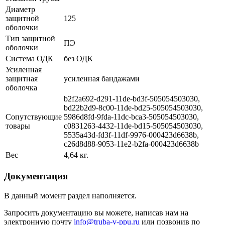
Диаметр
защитной
125
оболочки
Тип защитной
ПЭ
оболочки
Система ОДК
без ОДК
Усиленная
защитная
усиленная бандажами
оболочка
b2f2a692-d291-11de-bd3f-505054503030,
bd22b2d9-8c00-11de-bd25-505054503030,
Сопутствующие
5986d8fd-9fda-11dc-bca3-505054503030,
товары
c0831263-4432-11de-bd15-505054503030,
5535a43d-fd3f-11df-9976-000423d6638b,
c26d8d88-9053-11e2-b2fa-000423d6638b
Вес
4,64 кг.
Документация
В данный момент раздел наполняется.
Запросить документацию вы можете, написав нам на
электронную почту
info@truba-v-ppu.ru
или позвонив по