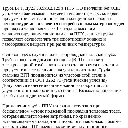
Труба ВГП Ду25 33,5х3,2/125 в ППУ-ПЭ изоляции без ОДК
усиленная бандажами – элемент тепловой трассы, который
предусматривает наличие теплоизоляционного слоя из
пенополиуретана и является востребованным материалом для
прокладки тепловых трасс. Благодаря высоким
теплоизолирующим свойствам слоя ППУ данные трубы
позволяют осуществлять транспортировку жидких и
газообразных веществ при различных температурах.
Основой здесь служит водогазопроводная стальная труба.
Труба стальная водогазопроводная (ВГП) – это вид
электросварной трубы, которая изготавливается из стали и
предусматривает наличие шва усиленного типа. Труба
стальная ВГП производится из углеродистой стали в
соответствии с ГОСТ 3262-75 (технические условия).
Допускается нанесение оцинкованного покрытия для
улучшения антикоррозийных свойств. Возможно нанесение
резьбы цилиндрической формы.
Применение труб в ППУ изоляции возможно при
бесканальном методе подземной прокладки тепловых трасс,
который является менее затратным, по сравнению
использованием стандартной технологии монтажа. Помимо
этого, трубы ППУ имеют высокие эксплуатационные