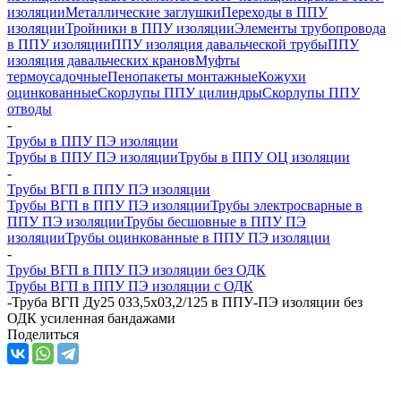
изоляции
Металлические заглушки
Переходы в ППУ
изоляции
Тройники в ППУ изоляции
Элементы трубопровода
в ППУ изоляции
ППУ изоляция давальческой трубы
ППУ
изоляция давальческих кранов
Муфты
термоусадочные
Пенопакеты монтажные
Кожухи
оцинкованные
Скорлупы ППУ цилиндры
Скорлупы ППУ
отводы
-
Трубы в ППУ ПЭ изоляции
Трубы в ППУ ПЭ изоляции
Трубы в ППУ ОЦ изоляции
-
Трубы ВГП в ППУ ПЭ изоляции
Трубы ВГП в ППУ ПЭ изоляции
Трубы электросварные в
ППУ ПЭ изоляции
Трубы бесшовные в ППУ ПЭ
изоляции
Трубы оцинкованные в ППУ ПЭ изоляции
-
Трубы ВГП в ППУ ПЭ изоляции без ОДК
Трубы ВГП в ППУ ПЭ изоляции с ОДК
-
Труба ВГП Ду25 033,5х03,2/125 в ППУ-ПЭ изоляции без
ОДК усиленная бандажами
Поделиться