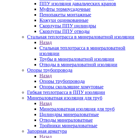
ППУ изоляция давальческих кранов
Муфты термоусадочные
Пенопакеты монтажные
Кожухи оцинкованные
Скорлупы ППУ цилиндры
Скорлупы ППУ отводы
Стальная теплотрасса в минераловатной изоляции
Назад
Стальная теплотрасса в минераловатной
изоляции
Трубы в минераловатной изоляции
Отводы в минераловатной изоляции
Опоры трубопровода
Назад
Опоры трубопровода
Опоры скользящие хомутовые
Гибкая теплотрасса в ППУ изоляции
Минераловатная изоляция для труб
Назад
Минераловатная изоляция для труб
Цилиндры минераловатные
Отводы минераловатные
Тройники минераловатные
Запорная арматура
Назад