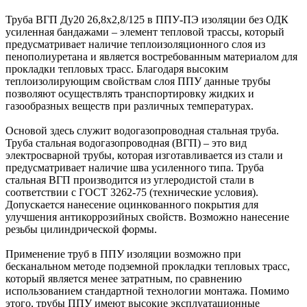
Труба ВГП Ду20 26,8х2,8/125 в ППУ-ПЭ изоляции без ОДК
усиленная бандажами – элемент тепловой трассы, который
предусматривает наличие теплоизоляционного слоя из
пенополиуретана и является востребованным материалом для
прокладки тепловых трасс. Благодаря высоким
теплоизолирующим свойствам слоя ППУ данные трубы
позволяют осуществлять транспортировку жидких и
газообразных веществ при различных температурах.
Основой здесь служит водогазопроводная стальная труба.
Труба стальная водогазопроводная (ВГП) – это вид
электросварной трубы, которая изготавливается из стали и
предусматривает наличие шва усиленного типа. Труба
стальная ВГП производится из углеродистой стали в
соответствии с ГОСТ 3262-75 (технические условия).
Допускается нанесение оцинкованного покрытия для
улучшения антикоррозийных свойств. Возможно нанесение
резьбы цилиндрической формы.
Применение труб в ППУ изоляции возможно при
бесканальном методе подземной прокладки тепловых трасс,
который является менее затратным, по сравнению
использованием стандартной технологии монтажа. Помимо
этого, трубы ППУ имеют высокие эксплуатационные