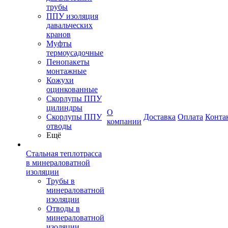
трубы
ППУ изоляция
давальческих
кранов
Муфты
термоусадочные
Пенопакеты
монтажные
Кожухи
оцинкованные
Скорлупы ППУ
цилиндры
О
Скорлупы ППУ
Доставка
Оплата
Конта
компании
отводы
Ещё
Стальная теплотрасса
в минераловатной
изоляции
Трубы в
минераловатной
изоляции
Отводы в
минераловатной
изоляции