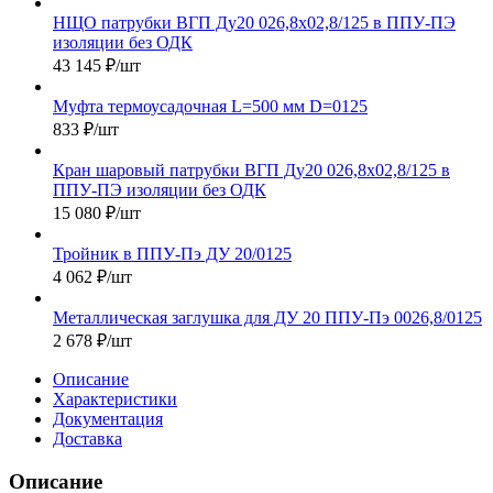
НЩО патрубки ВГП Ду20 026,8х02,8/125 в ППУ-ПЭ
изоляции без ОДК
43 145
₽
/шт
Муфта термоусадочная L=500 мм D=0125
833
₽
/шт
Кран шаровый патрубки ВГП Ду20 026,8х02,8/125 в
ППУ-ПЭ изоляции без ОДК
15 080
₽
/шт
Тройник в ППУ-Пэ ДУ 20/0125
4 062
₽
/шт
Металлическая заглушка для ДУ 20 ППУ-Пэ 0026,8/0125
2 678
₽
/шт
Описание
Характеристики
Документация
Доставка
Описание