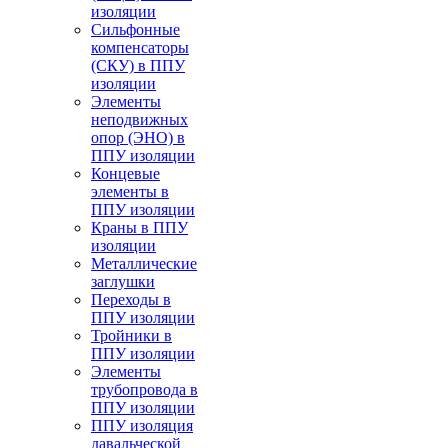
изоляции
Cильфонные
компенсаторы
(СКУ) в ППУ
изоляции
Элементы
неподвижных
опор (ЭНО) в
ППУ изоляции
Концевые
элементы в
ППУ изоляции
Краны в ППУ
изоляции
Металлические
заглушки
Переходы в
ППУ изоляции
Тройники в
ППУ изоляции
Элементы
трубопровода в
ППУ изоляции
ППУ изоляция
давальческой