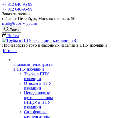
+7 812 640-95-99
+7 812 640-95-99
Заказать звонок
г. Санкт-Петербург, Московское ш., д. 50
mail@truba-v-ppu.ru
Поиск
Войти
Производство труб и фасонных изделий в ППУ изоляции
Каталог
Стальная теплотрасса
в ППУ изоляции
Трубы в ППУ
изоляции
Отводы в ППУ
изоляции
Неподвижные
щитовые опоры
(НЩО) в ППУ
изоляции
Cильфонные
компенсаторы