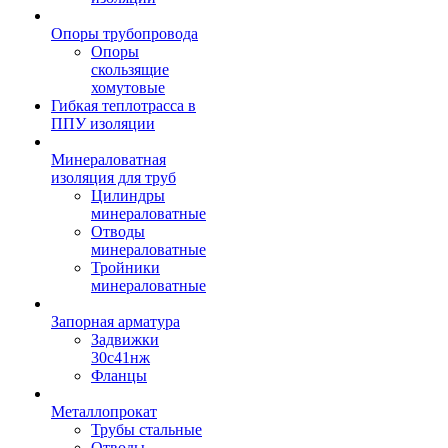
Опоры трубопровода
Опоры
скользящие
хомутовые
Гибкая теплотрасса в
ППУ изоляции
Минераловатная
изоляция для труб
Цилиндры
минераловатные
Отводы
минераловатные
Тройники
минераловатные
Запорная арматура
Задвижки
30с41нж
Фланцы
Металлопрокат
Трубы стальные
Отводы