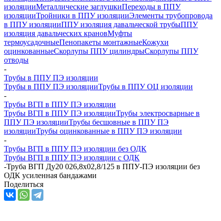
изоляции
Металлические заглушки
Переходы в ППУ
изоляции
Тройники в ППУ изоляции
Элементы трубопровода
в ППУ изоляции
ППУ изоляция давальческой трубы
ППУ
изоляция давальческих кранов
Муфты
термоусадочные
Пенопакеты монтажные
Кожухи
оцинкованные
Скорлупы ППУ цилиндры
Скорлупы ППУ
отводы
-
Трубы в ППУ ПЭ изоляции
Трубы в ППУ ПЭ изоляции
Трубы в ППУ ОЦ изоляции
-
Трубы ВГП в ППУ ПЭ изоляции
Трубы ВГП в ППУ ПЭ изоляции
Трубы электросварные в
ППУ ПЭ изоляции
Трубы бесшовные в ППУ ПЭ
изоляции
Трубы оцинкованные в ППУ ПЭ изоляции
-
Трубы ВГП в ППУ ПЭ изоляции без ОДК
Трубы ВГП в ППУ ПЭ изоляции с ОДК
-
Труба ВГП Ду20 026,8х02,8/125 в ППУ-ПЭ изоляции без
ОДК усиленная бандажами
Поделиться