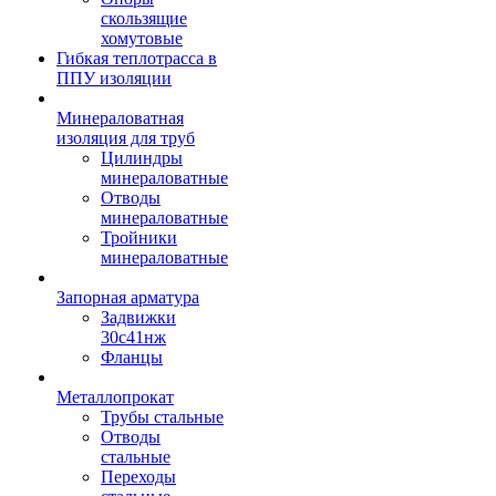
скользящие
хомутовые
Гибкая теплотрасса в
ППУ изоляции
Минераловатная
изоляция для труб
Цилиндры
минераловатные
Отводы
минераловатные
Тройники
минераловатные
Запорная арматура
Задвижки
30с41нж
Фланцы
Металлопрокат
Трубы стальные
Отводы
стальные
Переходы