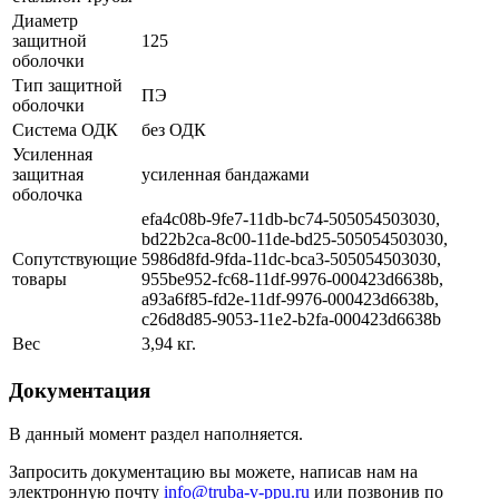
Диаметр
защитной
125
оболочки
Тип защитной
ПЭ
оболочки
Система ОДК
без ОДК
Усиленная
защитная
усиленная бандажами
оболочка
efa4c08b-9fe7-11db-bc74-505054503030,
bd22b2ca-8c00-11de-bd25-505054503030,
Сопутствующие
5986d8fd-9fda-11dc-bca3-505054503030,
товары
955be952-fc68-11df-9976-000423d6638b,
a93a6f85-fd2e-11df-9976-000423d6638b,
c26d8d85-9053-11e2-b2fa-000423d6638b
Вес
3,94 кг.
Документация
В данный момент раздел наполняется.
Запросить документацию вы можете, написав нам на
электронную почту
info@truba-v-ppu.ru
или позвонив по