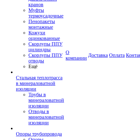
кранов
Муфты
термоусадочные
Пенопакеты
монтажные
Кожухи
оцинкованные
Скорлупы ППУ
цилиндры
О
Скорлупы ППУ
Доставка
Оплата
Конта
компании
отводы
Ещё
Стальная теплотрасса
в минераловатной
изоляции
Трубы в
минераловатной
изоляции
Отводы в
минераловатной
изоляции
Опоры трубопровода
Опоры