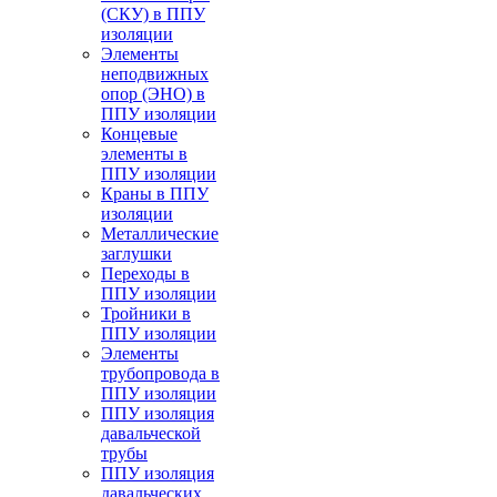
(СКУ) в ППУ
изоляции
Элементы
неподвижных
опор (ЭНО) в
ППУ изоляции
Концевые
элементы в
ППУ изоляции
Краны в ППУ
изоляции
Металлические
заглушки
Переходы в
ППУ изоляции
Тройники в
ППУ изоляции
Элементы
трубопровода в
ППУ изоляции
ППУ изоляция
давальческой
трубы
ППУ изоляция
давальческих