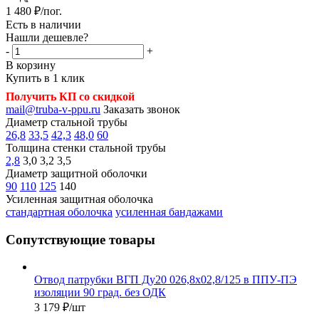
1 480
₽
/пог.
Есть в наличии
Нашли дешевле?
-
+
В корзину
Купить в 1 клик
Получить КП со скидкой
mail@truba-v-ppu.ru
Заказать звонок
Диаметр стальной трубы
26,8
33,5
42,3
48,0
60
Толщина стенки стальной трубы
2,8
3,0
3,2
3,5
Диаметр защитной оболочки
90
110
125
140
Усиленная защитная оболочка
стандартная оболочка
усиленная бандажами
Сопутствующие товары
Отвод патрубки ВГП Ду20 026,8х02,8/125 в ППУ-ПЭ
изоляции 90 град. без ОДК
3 179
₽
/шт