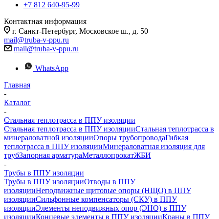
+7 812 640-95-99
Контактная информация
г. Санкт-Петербург, Московское ш., д. 50
mail@truba-v-ppu.ru
mail@truba-v-ppu.ru
WhatsApp
Главная
-
Каталог
-
Стальная теплотрасса в ППУ изоляции
Стальная теплотрасса в ППУ изоляции
Стальная теплотрасса в
минераловатной изоляции
Опоры трубопровода
Гибкая
теплотрасса в ППУ изоляции
Минераловатная изоляция для
труб
Запорная арматура
Металлопрокат
ЖБИ
-
Трубы в ППУ изоляции
Трубы в ППУ изоляции
Отводы в ППУ
изоляции
Неподвижные щитовые опоры (НЩО) в ППУ
изоляции
Cильфонные компенсаторы (СКУ) в ППУ
изоляции
Элементы неподвижных опор (ЭНО) в ППУ
изоляции
Концевые элементы в ППУ изоляции
Краны в ППУ