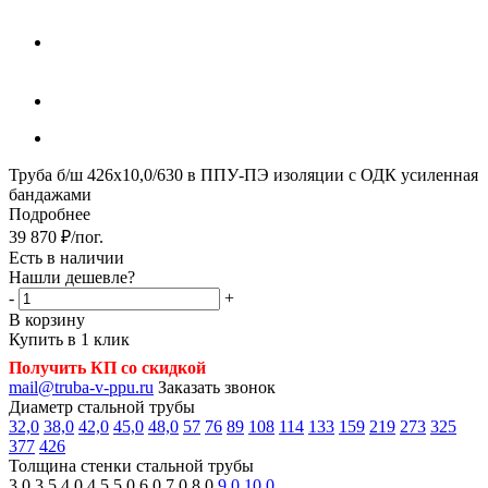
Труба б/ш 426х10,0/630 в ППУ-ПЭ изоляции с ОДК усиленная
бандажами
Подробнее
39 870
₽
/пог.
Есть в наличии
Нашли дешевле?
-
+
В корзину
Купить в 1 клик
Получить КП со скидкой
mail@truba-v-ppu.ru
Заказать звонок
Диаметр стальной трубы
32,0
38,0
42,0
45,0
48,0
57
76
89
108
114
133
159
219
273
325
377
426
Толщина стенки стальной трубы
3,0
3,5
4,0
4,5
5,0
6,0
7,0
8,0
9,0
10,0