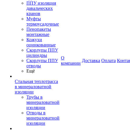
ППУ изоляция
давальческих
кранов
Муфты
термоусадочные
Пенопакеты
монтажные
Кожухи
оцинкованные
Скорлупы ППУ
цилиндры
О
Скорлупы ППУ
Доставка
Оплата
Конта
компании
отводы
Ещё
Стальная теплотрасса
в минераловатной
изоляции
Трубы в
минераловатной
изоляции
Отводы в
минераловатной
изоляции