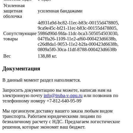
Усиленная
защитная
усиленная бандажами
оболочка
4d931a9d-bc82-11ec-b83c-00155d478805,
9ca9e45c-bf21-11ec-b83c-00155d478805,
Сопутствующие
5986d90d-9fda-11dc-bca3-505054503030,
товары
047ffa26-1109-11e2-af60-000423d6638b,
c26d8da1-9053-11e2-b2fa-000423d6638b,
0809a5f0-30ca-11df-8788-000423d6638b
Вес
138,88 кг.
Документация
В данный момент раздел наполняется.
Запросить документацию вы можете, написав нам на
электронную почту
info@truba-v-ppu.ru
или позвонив по
телефонному номеру +7-812-640-95-99
Мы организуем доставку вашего заказа любым видом
транспорта. Работаем юридическими лицами по
безналичному расчету с НДС. Предлагаем логистические
решения, которые экономят ваш бюджет.