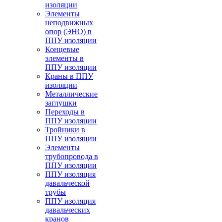
изоляции
Элементы
неподвижных
опор (ЭНО) в
ППУ изоляции
Концевые
элементы в
ППУ изоляции
Краны в ППУ
изоляции
Металлические
заглушки
Переходы в
ППУ изоляции
Тройники в
ППУ изоляции
Элементы
трубопровода в
ППУ изоляции
ППУ изоляция
давальческой
трубы
ППУ изоляция
давальческих
кранов