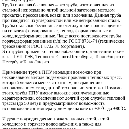
Труба стальная бесшовная – это труба, изготовленная из
стальной непрерывно литой цельной заготовки методом
прокатки, прессования, ковки или волочения. Данная труба
производится из углеродистой или же легированной стали.
Трубы стальные бесшовные по методу производства делятся
на горячедеформированные, теплодеформированные и
холоднодеформированные. Чаще всего поставляются трубы
горячедеформированные (г/д) по ГОСТ 8731-74 (технические
требования) и ГОСТ 8732-78 (сортамент).
Эти трубы применяют теплоснабжающие организации такие
как – ГУП ТЭК, Теплосеть Санкт-Петербурга, ТеплоЭнерго и
ПетербургТеплоЭнерго.
Применение труб в ППУ изоляции возможно при
бесканальном методе подземной прокладки тепловых трасс,
который является менее затратным, по сравнению
использованием стандартной технологии монтажа. Помимо
этого, трубы ППУ имеют высокие эксплуатационные
характеристики, обеспечивают долгий срок службы тепловой
трассы (до 50 лет) и предусматривают возможность
использования в температурном диапазоне от +30˚C до +80˚C.
Изделие подходит для монтажа тепловых сетей, сетей
холодного и горячего водоснабжения, а также для