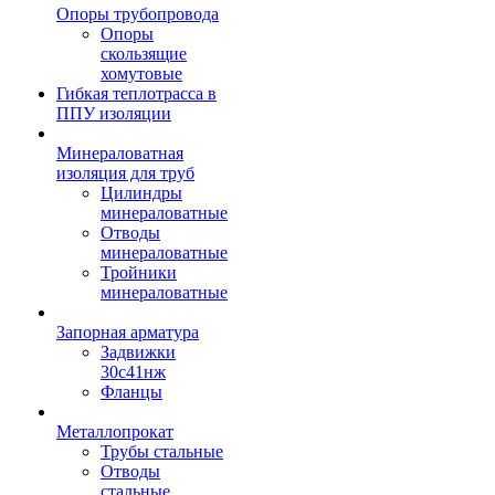
Опоры трубопровода
Опоры
скользящие
хомутовые
Гибкая теплотрасса в
ППУ изоляции
Минераловатная
изоляция для труб
Цилиндры
минераловатные
Отводы
минераловатные
Тройники
минераловатные
Запорная арматура
Задвижки
30с41нж
Фланцы
Металлопрокат
Трубы стальные
Отводы
стальные