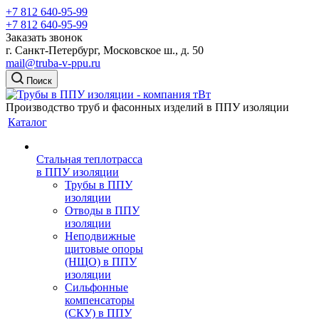
+7 812 640-95-99
+7 812 640-95-99
Заказать звонок
г. Санкт-Петербург, Московское ш., д. 50
mail@truba-v-ppu.ru
Поиск
Производство труб и фасонных изделий в ППУ изоляции
Каталог
Стальная теплотрасса
в ППУ изоляции
Трубы в ППУ
изоляции
Отводы в ППУ
изоляции
Неподвижные
щитовые опоры
(НЩО) в ППУ
изоляции
Cильфонные
компенсаторы
(СКУ) в ППУ