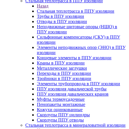
Стальная теплотрасса в ППУ изоляции
Назад
Стальная теплотрасса в ППУ изоляции
Трубы в ППУ изоляции
Отводы в ППУ изоляции
Неподвижные щитовые опоры (НЩО) в
ППУ изоляции
Cильфонные компенсаторы (СКУ) в ППУ
изоляции
Элементы неподвижных опор (ЭНО) в ППУ
изоляции
Концевые элементы в ППУ изоляции
Краны в ППУ изоляции
Металлические заглушки
Переходы в ППУ изоляции
Тройники в ППУ изоляции
Элементы трубопровода в ППУ изоляции
ППУ изоляция давальческой трубы
ППУ изоляция давальческих кранов
Муфты термоусадочные
Пенопакеты монтажные
Кожухи оцинкованные
Скорлупы ППУ цилиндры
Скорлупы ППУ отводы
Стальная теплотрасса в минераловатной изоляции