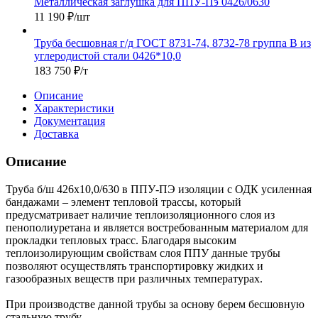
Металлическая заглушка для ППУ-Пэ 0426/0630
11 190
₽
/шт
Труба бесшовная г/д ГОСТ 8731-74, 8732-78 группа В из
углеродистой стали 0426*10,0
183 750
₽
/т
Описание
Характеристики
Документация
Доставка
Описание
Труба б/ш 426х10,0/630 в ППУ-ПЭ изоляции с ОДК усиленная
бандажами – элемент тепловой трассы, который
предусматривает наличие теплоизоляционного слоя из
пенополиуретана и является востребованным материалом для
прокладки тепловых трасс. Благодаря высоким
теплоизолирующим свойствам слоя ППУ данные трубы
позволяют осуществлять транспортировку жидких и
газообразных веществ при различных температурах.
При производстве данной трубы за основу берем бесшовную
стальную трубу.