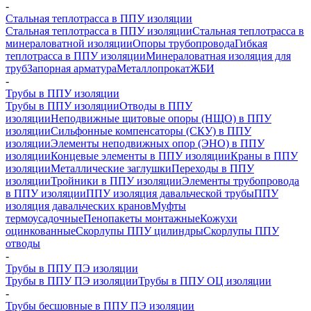
-
Стальная теплотрасса в ППУ изоляции
Стальная теплотрасса в ППУ изоляции
Стальная теплотрасса в
минераловатной изоляции
Опоры трубопровода
Гибкая
теплотрасса в ППУ изоляции
Минераловатная изоляция для
труб
Запорная арматура
Металлопрокат
ЖБИ
-
Трубы в ППУ изоляции
Трубы в ППУ изоляции
Отводы в ППУ
изоляции
Неподвижные щитовые опоры (НЩО) в ППУ
изоляции
Cильфонные компенсаторы (СКУ) в ППУ
изоляции
Элементы неподвижных опор (ЭНО) в ППУ
изоляции
Концевые элементы в ППУ изоляции
Краны в ППУ
изоляции
Металлические заглушки
Переходы в ППУ
изоляции
Тройники в ППУ изоляции
Элементы трубопровода
в ППУ изоляции
ППУ изоляция давальческой трубы
ППУ
изоляция давальческих кранов
Муфты
термоусадочные
Пенопакеты монтажные
Кожухи
оцинкованные
Скорлупы ППУ цилиндры
Скорлупы ППУ
отводы
-
Трубы в ППУ ПЭ изоляции
Трубы в ППУ ПЭ изоляции
Трубы в ППУ ОЦ изоляции
-
Трубы бесшовные в ППУ ПЭ изоляции