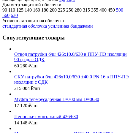
Диаметр защитной оболочки
90
110
125
140
160
180
200
225
250
280
315
355
400
450
500
560
630
Усиленная защитная оболочка
стандартная оболочка
усиленная бандажами
Сопутствующие товары
Отвод патрубки б/ш 426х10,0/630 в ППУ-ПЭ изоляции
90 град. с ОДК
60 260
₽
/шт
СКУ патрубки б/ш 426х10,0/630 ±40,0 PN 16 в ППУ-ПЭ
изоляции с ОДК
215 004
₽
/шт
Муфта термоусадочная L=700 мм D=0630
17 120
₽
/шт
Пенопакет монтажный 426/630
14 148
₽
/шт