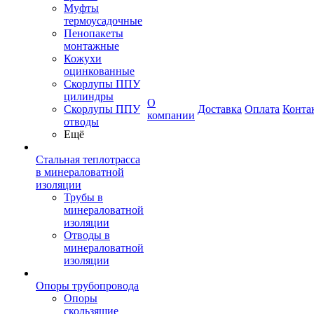
Муфты
термоусадочные
Пенопакеты
монтажные
Кожухи
оцинкованные
Скорлупы ППУ
цилиндры
О
Скорлупы ППУ
Доставка
Оплата
Конта
компании
отводы
Ещё
Стальная теплотрасса
в минераловатной
изоляции
Трубы в
минераловатной
изоляции
Отводы в
минераловатной
изоляции
Опоры трубопровода
Опоры
скользящие