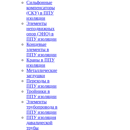
Cильфонные
компенсаторы
(СКУ) в ППУ
изоляции
Элементы
неподвижных
опор (ЭНО) в
ППУ изоляции
Концевые
элементы в
ППУ изоляции
Краны в ППУ
изоляции
Металлические
заглушки
Переходы в
ППУ изоляции
Тройники в
ППУ изоляции
Элементы
трубопровода в
ППУ изоляции
ППУ изоляция
давальческой
трубы