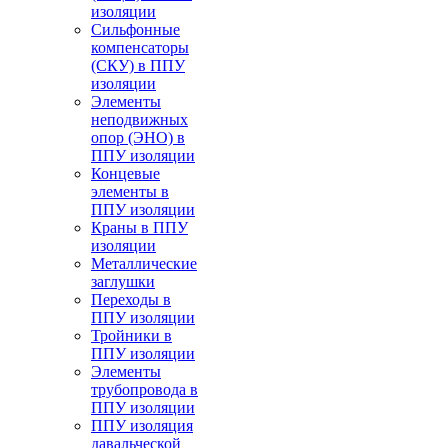
изоляции
Cильфонные
компенсаторы
(СКУ) в ППУ
изоляции
Элементы
неподвижных
опор (ЭНО) в
ППУ изоляции
Концевые
элементы в
ППУ изоляции
Краны в ППУ
изоляции
Металлические
заглушки
Переходы в
ППУ изоляции
Тройники в
ППУ изоляции
Элементы
трубопровода в
ППУ изоляции
ППУ изоляция
давальческой