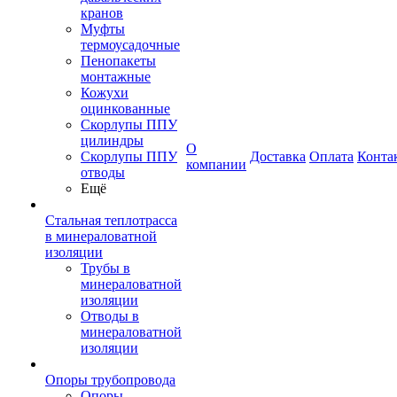
кранов
Муфты
термоусадочные
Пенопакеты
монтажные
Кожухи
оцинкованные
Скорлупы ППУ
цилиндры
О
Скорлупы ППУ
Доставка
Оплата
Конта
компании
отводы
Ещё
Стальная теплотрасса
в минераловатной
изоляции
Трубы в
минераловатной
изоляции
Отводы в
минераловатной
изоляции
Опоры трубопровода
Опоры