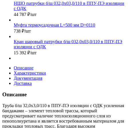
НЩО патрубки б/ш 032,0х03,0/110 в ППУ-ПЭ изоляции
с ОДК
44 787
₽
/шт
Муфта термоусадочная L=500 мм D=0110
738
₽
/шт
Кран шаровый патрубки б/ш 032,0х03,0/110 в ППУ-ПЭ
изоляции с ОДК
15 392
₽
/шт
Описание
Характеристики
Документация
Доставка
Описание
Труба б/ш 32,0х3,0/110 в ППУ-ПЭ изоляции с ОДК усиленная
бандажами – элемент тепловой трассы, который
предусматривает наличие теплоизоляционного слоя из
пенополиуретана и является востребованным материалом для
прокладки тепловых трасс. Благодаря высоким