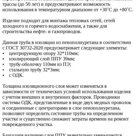
трассы (до 50 лет) и предусматривают возможность
использования в температурном диапазоне от +30˚C до +80˚C.
Изделие подходит для монтажа тепловых сетей, сетей
холодного и горячего водоснабжения, а также для
строительства нефте- и газопроводов.
Данная труба в изоляции из пенополиуретана в соответствии
с ГОСТ 30732-2020 предусматривает следующие элементы:
• центрирующую опору 32*110мм;
• изолирующий слой ППУ 39мм;
• трубу-оболочку 110мм из ПЭ;
• стальную трубу 32*3мм;
• с ОДК.
Толщина изоляционного слоя может изменяться в
зависимости от технических условий использования изделия
с учетом внешних и внутренних факторов. Проводники
системы ОДК, представленные в виде двух медных проволок
и соединенные с центраторами в слое пенополиуретана,
позволяют определить состояние трубы на определенном
участке и существенно снижают затраты времени на ремонт
поврежденного участка.
Благодаря наличию слоя ППУ значительно уменьшаются