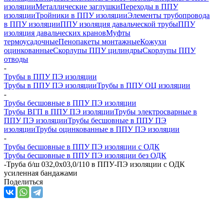
изоляции
Металлические заглушки
Переходы в ППУ
изоляции
Тройники в ППУ изоляции
Элементы трубопровода
в ППУ изоляции
ППУ изоляция давальческой трубы
ППУ
изоляция давальческих кранов
Муфты
термоусадочные
Пенопакеты монтажные
Кожухи
оцинкованные
Скорлупы ППУ цилиндры
Скорлупы ППУ
отводы
-
Трубы в ППУ ПЭ изоляции
Трубы в ППУ ПЭ изоляции
Трубы в ППУ ОЦ изоляции
-
Трубы бесшовные в ППУ ПЭ изоляции
Трубы ВГП в ППУ ПЭ изоляции
Трубы электросварные в
ППУ ПЭ изоляции
Трубы бесшовные в ППУ ПЭ
изоляции
Трубы оцинкованные в ППУ ПЭ изоляции
-
Трубы бесшовные в ППУ ПЭ изоляции с ОДК
Трубы бесшовные в ППУ ПЭ изоляции без ОДК
-
Труба б/ш 032,0х03,0/110 в ППУ-ПЭ изоляции с ОДК
усиленная бандажами
Поделиться