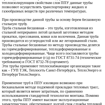
теплоизолирующим свойствам слоя ППУ данные трубы
позволяют осуществлять транспортировку жидких и
газообразных веществ при различных температурах.
При производстве данной трубы за основу берем бесшовную
стальную трубу.
Труба стальная бесшовная – это труба, изготовленная из
стальной непрерывно литой цельной заготовки методом
прокатки, прессования, ковки или волочения. Данная труба
производится из углеродистой или же легированной стали.
Трубы стальные бесшовные по методу производства делятся
на горячедеформированные, теплодеформированные и
холоднодеформированные. Чаще всего поставляются трубы
горячедеформированные (г/д) по ГОСТ 8731-74 (технические
требования) и ГОСТ 8732-78 (сортамент).
Эти трубы применяют теплоснабжающие организации такие
как – ГУП ТЭК, Теплосеть Санкт-Петербурга, ТеплоЭнерго и
ПетербургТеплоЭнерго.
Применение труб в ППУ изоляции возможно при
бесканальном методе подземной прокладки тепловых трасс,
который является менее затратным, по сравнению
использованием стандартной технологии монтажа. Помимо
этого, трубы ППУ имеют высокие эксплуатационные
характеристики, обеспечивают долгий срок службы тепловой