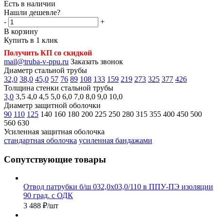
Есть в наличии
Нашли дешевле?
-
+
В корзину
Купить в 1 клик
Получить КП со скидкой
mail@truba-v-ppu.ru
Заказать звонок
Диаметр стальной трубы
32,0
38,0
45,0
57
76
89
108
133
159
219
273
325
377
426
Толщина стенки стальной трубы
3,0
3,5
4,0
4,5
5,0
6,0
7,0
8,0
9,0
10,0
Диаметр защитной оболочки
90
110
125
140
160
180
200
225
250
280
315
355
400
450
500
560
630
Усиленная защитная оболочка
стандартная оболочка
усиленная бандажами
Сопутствующие товары
Отвод патрубки б/ш 032,0х03,0/110 в ППУ-ПЭ изоляции
90 град. с ОДК
3 488
₽
/шт