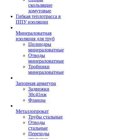
скользящие
хомутовые
Гибкая теплотрасса в
ППУ изоляции
Минераловатная
изоляция для труб
Цилиндры
минераловатные
Отводы
минераловатные
Тройники
минераловатные
Запорная арматура
Задвижки
30с41нж
Фланцы
Металлопрокат
Трубы стальные
Отводы
стальные
Переходы