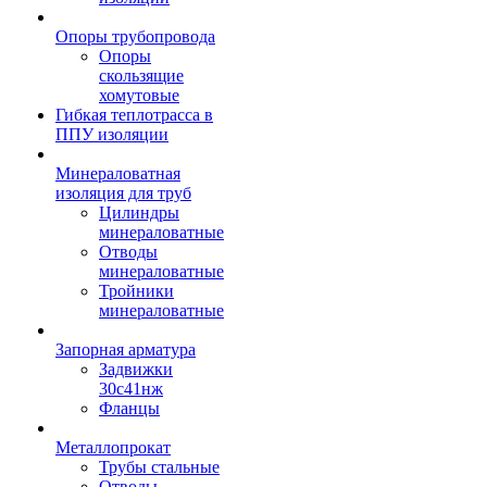
Опоры трубопровода
Опоры
скользящие
хомутовые
Гибкая теплотрасса в
ППУ изоляции
Минераловатная
изоляция для труб
Цилиндры
минераловатные
Отводы
минераловатные
Тройники
минераловатные
Запорная арматура
Задвижки
30с41нж
Фланцы
Металлопрокат
Трубы стальные
Отводы