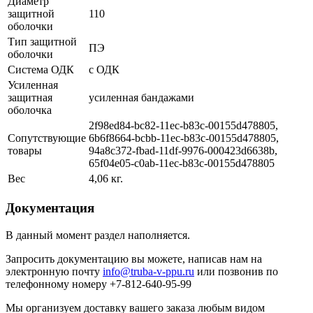
Диаметр
защитной
110
оболочки
Тип защитной
ПЭ
оболочки
Система ОДК
с ОДК
Усиленная
защитная
усиленная бандажами
оболочка
2f98ed84-bc82-11ec-b83c-00155d478805,
Сопутствующие
6b6f8664-bcbb-11ec-b83c-00155d478805,
товары
94a8c372-fbad-11df-9976-000423d6638b,
65f04e05-c0ab-11ec-b83c-00155d478805
Вес
4,06 кг.
Документация
В данный момент раздел наполняется.
Запросить документацию вы можете, написав нам на
электронную почту
info@truba-v-ppu.ru
или позвонив по
телефонному номеру +7-812-640-95-99
Мы организуем доставку вашего заказа любым видом