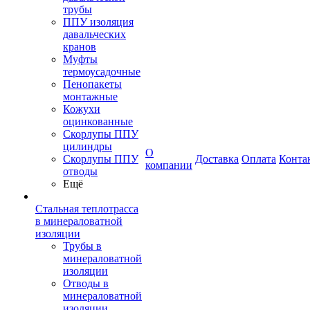
трубы
ППУ изоляция
давальческих
кранов
Муфты
термоусадочные
Пенопакеты
монтажные
Кожухи
оцинкованные
Скорлупы ППУ
цилиндры
О
Скорлупы ППУ
Доставка
Оплата
Конта
компании
отводы
Ещё
Стальная теплотрасса
в минераловатной
изоляции
Трубы в
минераловатной
изоляции
Отводы в
минераловатной
изоляции