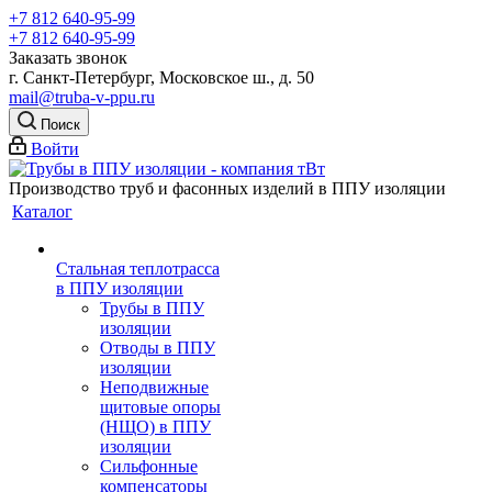
+7 812 640-95-99
+7 812 640-95-99
Заказать звонок
г. Санкт-Петербург, Московское ш., д. 50
mail@truba-v-ppu.ru
Поиск
Войти
Производство труб и фасонных изделий в ППУ изоляции
Каталог
Стальная теплотрасса
в ППУ изоляции
Трубы в ППУ
изоляции
Отводы в ППУ
изоляции
Неподвижные
щитовые опоры
(НЩО) в ППУ
изоляции
Cильфонные
компенсаторы