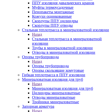
ППУ изоляция давальческих кранов
Муфты термоусадочные
Пенопакеты монтажные
Кожухи оцинкованные
Скорлупы ППУ цилиндры
Скорлупы ППУ отводы
Стальная теплотрасса в минераловатной изоляции
Назад
Стальная теплотрасса в минераловатной
изоляции
Трубы в минераловатной изоляции
Отводы в минераловатной изоляции
Опоры трубопровода
Назад
Опоры трубопровода
Опоры скользящие хомутовые
Гибкая теплотрасса в ППУ изоляции
Минераловатная изоляция для труб
Назад
Минераловатная изоляция для труб
Цилиндры минераловатные
Отводы минераловатные
Тройники минераловатные
Запорная арматура
Назад