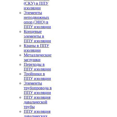
(СКУ) в ППУ
изоляции
Элементы
неподвижных
опор (ЭНО) в
ППУ изоляции
Концевые
элементы в
ППУ изоляции
Краны в ППУ
изоляции
Металлические
заглушки
Переходы в
ППУ изоляции
Тройники в
ППУ изоляции
Элементы
трубопровода в
ППУ изоляции
ППУ изоляция
давальческой
трубы
ППУ изоляция
давальческих