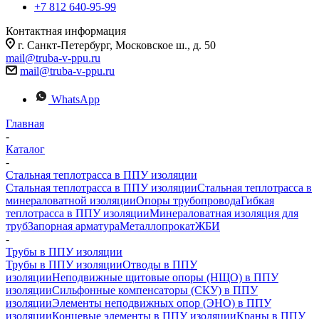
+7 812 640-95-99
Контактная информация
г. Санкт-Петербург, Московское ш., д. 50
mail@truba-v-ppu.ru
mail@truba-v-ppu.ru
WhatsApp
Главная
-
Каталог
-
Стальная теплотрасса в ППУ изоляции
Стальная теплотрасса в ППУ изоляции
Стальная теплотрасса в
минераловатной изоляции
Опоры трубопровода
Гибкая
теплотрасса в ППУ изоляции
Минераловатная изоляция для
труб
Запорная арматура
Металлопрокат
ЖБИ
-
Трубы в ППУ изоляции
Трубы в ППУ изоляции
Отводы в ППУ
изоляции
Неподвижные щитовые опоры (НЩО) в ППУ
изоляции
Cильфонные компенсаторы (СКУ) в ППУ
изоляции
Элементы неподвижных опор (ЭНО) в ППУ
изоляции
Концевые элементы в ППУ изоляции
Краны в ППУ