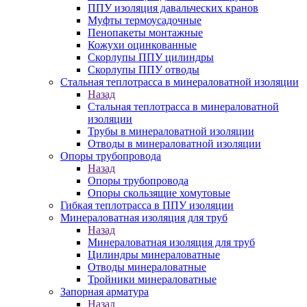
ППУ изоляция давальческих кранов
Муфты термоусадочные
Пенопакеты монтажные
Кожухи оцинкованные
Скорлупы ППУ цилиндры
Скорлупы ППУ отводы
Стальная теплотрасса в минераловатной изоляции
Назад
Стальная теплотрасса в минераловатной
изоляции
Трубы в минераловатной изоляции
Отводы в минераловатной изоляции
Опоры трубопровода
Назад
Опоры трубопровода
Опоры скользящие хомутовые
Гибкая теплотрасса в ППУ изоляции
Минераловатная изоляция для труб
Назад
Минераловатная изоляция для труб
Цилиндры минераловатные
Отводы минераловатные
Тройники минераловатные
Запорная арматура
Назад