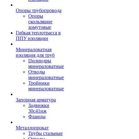
Опоры трубопровода
Опоры
скользящие
хомутовые
Гибкая теплотрасса в
ППУ изоляции
Минераловатная
изоляция для труб
Цилиндры
минераловатные
Отводы
минераловатные
Тройники
минераловатные
Запорная арматура
Задвижки
30с41нж
Фланцы
Металлопрокат
Трубы стальные
Отводы