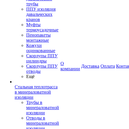
трубы
ППУ изоляция
давальческих
кранов
Муфты
термоусадочные
Пенопакеты
монтажные
Кожухи
оцинкованные
Скорлупы ППУ
цилиндры
О
Скорлупы ППУ
Доставка
Оплата
Конта
компании
отводы
Ещё
Стальная теплотрасса
в минераловатной
изоляции
Трубы в
минераловатной
изоляции
Отводы в
минераловатной
изоляции