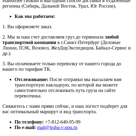
Наиболее гибкий и выгодный способ доставки в отдаленные
регионы (Сибирь, Дальний Восток, Урал, Юг России).
Как мы работаем:
1. Вы оформляете заказ.
2. Мы за наш счет доставляем груз до терминала
любой
транспортной компании
в г.Санкт-Петербург (Деловые
Линии, ПЭК, Возовоз, ЖелДорЭкспедиция, Байкал-Сервис и
др.).
3. Вы оплачиваете только перевозку от нашего города до
вашего по тарифам ТК.
Отслеживание:
После отправки мы высылаем вам
транспортную накладную, по которой вы можете
самостоятельно отслеживать путь груза на сайте
перевозчика.
Свяжитесь с нами прямо сейчас, и наш логист подберет для
вас оптимальный маршрут и вид транспорта.
По телефону:
+7-812-640-95-99
По e-mail:
mail@truba-v-ppu.ru