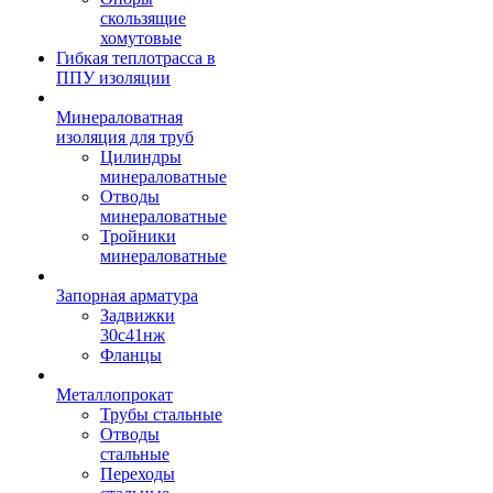
скользящие
хомутовые
Гибкая теплотрасса в
ППУ изоляции
Минераловатная
изоляция для труб
Цилиндры
минераловатные
Отводы
минераловатные
Тройники
минераловатные
Запорная арматура
Задвижки
30с41нж
Фланцы
Металлопрокат
Трубы стальные
Отводы
стальные
Переходы