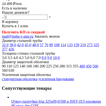
24 499
₽
/пог.
Есть в наличии
Нашли дешевле?
-
+
В корзину
Купить в 1 клик
Получить КП со скидкой
mail@truba-v-ppu.ru
Заказать звонок
Диаметр стальной трубы
32,0
38,0
42,0
45,0
48,0
57
76
89
108
114
133
159
219
273
325
377
426
Толщина стенки стальной трубы
3,0
3,5
4,0
4,5
5,0
6,0
7,0
8,0
9,0
10,0
Диаметр защитной оболочки
90
110
125
140
160
180
200
225
250
280
315
355
400
450
500
560
630
Усиленная защитная оболочка
стандартная оболочка
усиленная бандажами
Сопутствующие товары
Отвод патрубки б/ш 325х09,0/500 в ППУ-ПЭ изоляции
90 град. без ОДК