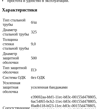
• простота и удобство в эксплуатации.
Характеристики
Тип стальной
б/ш
трубы
Диаметр
325
стальной трубы
Толщина
стенки
9,0
стальной трубы
Диаметр
защитной
500
оболочки
Тип защитной
ПЭ
оболочки
Система ОДК
без ОДК
Усиленная
защитная
усиленная бандажами
оболочка
e39692aa-bbf1-11ec-b83c-00155d478805,
6ac54f65-bcb2-11ec-b83c-00155d478805,
f0adb118-bf23-11ec-b83c-00155d478805,
Сопутствующие