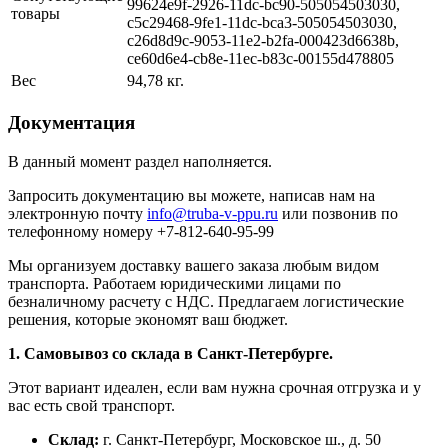
99624e9f-2926-11dc-bc90-505054503030,
товары
c5c29468-9fe1-11dc-bca3-505054503030,
c26d8d9c-9053-11e2-b2fa-000423d6638b,
ce60d6e4-cb8e-11ec-b83c-00155d478805
Вес
94,78 кг.
Документация
В данный момент раздел наполняется.
Запросить документацию вы можете, написав нам на
электронную почту
info@truba-v-ppu.ru
или позвонив по
телефонному номеру +7-812-640-95-99
Мы организуем доставку вашего заказа любым видом
транспорта. Работаем юридическими лицами по
безналичному расчету с НДС. Предлагаем логистические
решения, которые экономят ваш бюджет.
1. Самовывоз со склада в Санкт-Петербурге.
Этот вариант идеален, если вам нужна срочная отгрузка и у
вас есть свой транспорт.
Склад:
г. Санкт-Петербург, Московское ш., д. 50