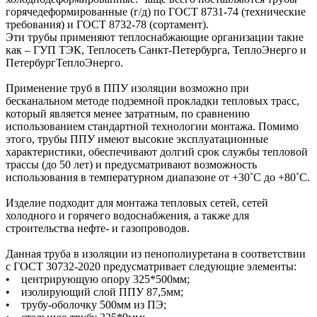
горячедеформированные (г/д) по ГОСТ 8731-74 (технические
требования) и ГОСТ 8732-78 (сортамент).
Эти трубы применяют теплоснабжающие организации такие
как – ГУП ТЭК, Теплосеть Санкт-Петербурга, ТеплоЭнерго и
ПетербургТеплоЭнерго.
Применение труб в ППУ изоляции возможно при
бесканальном методе подземной прокладки тепловых трасс,
который является менее затратным, по сравнению
использованием стандартной технологии монтажа. Помимо
этого, трубы ППУ имеют высокие эксплуатационные
характеристики, обеспечивают долгий срок службы тепловой
трассы (до 50 лет) и предусматривают возможность
использования в температурном диапазоне от +30˚C до +80˚C.
Изделие подходит для монтажа тепловых сетей, сетей
холодного и горячего водоснабжения, а также для
строительства нефте- и газопроводов.
Данная труба в изоляции из пенополиуретана в соответствии
с ГОСТ 30732-2020 предусматривает следующие элементы:
• центрирующую опору 325*500мм;
• изолирующий слой ППУ 87,5мм;
• трубу-оболочку 500мм из ПЭ;