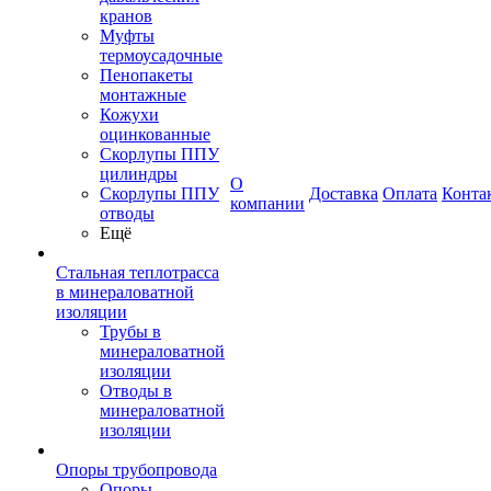
кранов
Муфты
термоусадочные
Пенопакеты
монтажные
Кожухи
оцинкованные
Скорлупы ППУ
цилиндры
О
Скорлупы ППУ
Доставка
Оплата
Конта
компании
отводы
Ещё
Стальная теплотрасса
в минераловатной
изоляции
Трубы в
минераловатной
изоляции
Отводы в
минераловатной
изоляции
Опоры трубопровода
Опоры