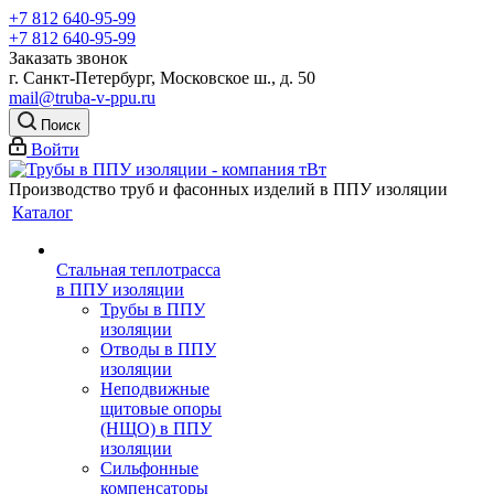
+7 812 640-95-99
+7 812 640-95-99
Заказать звонок
г. Санкт-Петербург, Московское ш., д. 50
mail@truba-v-ppu.ru
Поиск
Войти
Производство труб и фасонных изделий в ППУ изоляции
Каталог
Стальная теплотрасса
в ППУ изоляции
Трубы в ППУ
изоляции
Отводы в ППУ
изоляции
Неподвижные
щитовые опоры
(НЩО) в ППУ
изоляции
Cильфонные
компенсаторы