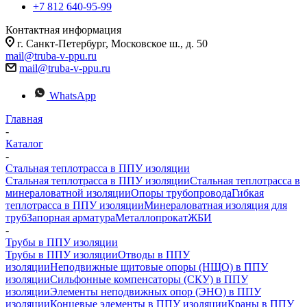
+7 812 640-95-99
Контактная информация
г. Санкт-Петербург, Московское ш., д. 50
mail@truba-v-ppu.ru
mail@truba-v-ppu.ru
WhatsApp
Главная
-
Каталог
-
Стальная теплотрасса в ППУ изоляции
Стальная теплотрасса в ППУ изоляции
Стальная теплотрасса в
минераловатной изоляции
Опоры трубопровода
Гибкая
теплотрасса в ППУ изоляции
Минераловатная изоляция для
труб
Запорная арматура
Металлопрокат
ЖБИ
-
Трубы в ППУ изоляции
Трубы в ППУ изоляции
Отводы в ППУ
изоляции
Неподвижные щитовые опоры (НЩО) в ППУ
изоляции
Cильфонные компенсаторы (СКУ) в ППУ
изоляции
Элементы неподвижных опор (ЭНО) в ППУ
изоляции
Концевые элементы в ППУ изоляции
Краны в ППУ