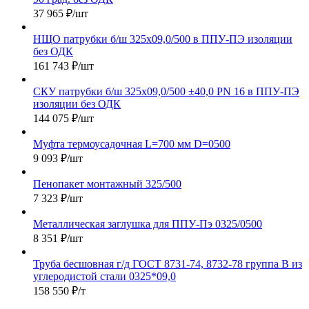
37 965
₽
/шт
НЩО патрубки б/ш 325х09,0/500 в ППУ-ПЭ изоляции
без ОДК
161 743
₽
/шт
СКУ патрубки б/ш 325х09,0/500 ±40,0 PN 16 в ППУ-ПЭ
изоляции без ОДК
144 075
₽
/шт
Муфта термоусадочная L=700 мм D=0500
9 093
₽
/шт
Пенопакет монтажный 325/500
7 323
₽
/шт
Металлическая заглушка для ППУ-Пэ 0325/0500
8 351
₽
/шт
Труба бесшовная г/д ГОСТ 8731-74, 8732-78 группа В из
углеродистой стали 0325*09,0
158 550
₽
/т