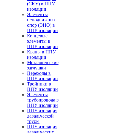
(СКУ) в ППУ
изоляции
Элементы
неподвижных
опор (ЭНО) в
ППУ изоляции
Концевые
элементы в
ППУ изоляции
Краны в ППУ
изоляции
Металлические
заглушки
Переходы в
ППУ изоляции
Тройники в
ППУ изоляции
Элементы
трубопровода в
ППУ изоляции
ППУ изоляция
давальческой
трубы
ППУ изоляция
давальческих