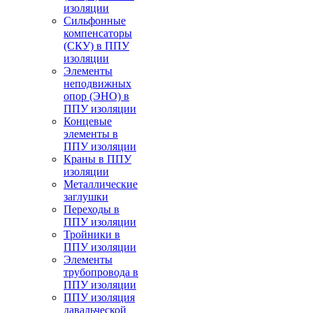
изоляции
Cильфонные
компенсаторы
(СКУ) в ППУ
изоляции
Элементы
неподвижных
опор (ЭНО) в
ППУ изоляции
Концевые
элементы в
ППУ изоляции
Краны в ППУ
изоляции
Металлические
заглушки
Переходы в
ППУ изоляции
Тройники в
ППУ изоляции
Элементы
трубопровода в
ППУ изоляции
ППУ изоляция
давальческой