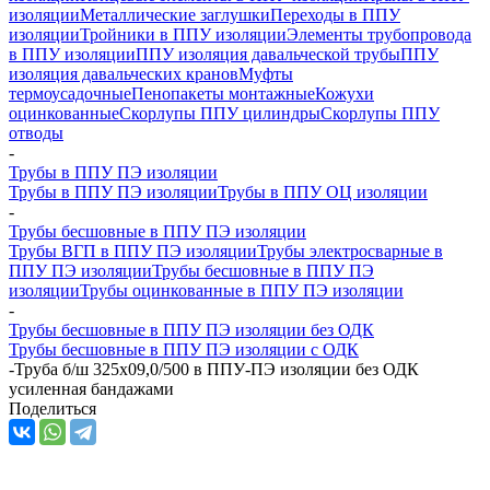
изоляции
Металлические заглушки
Переходы в ППУ
изоляции
Тройники в ППУ изоляции
Элементы трубопровода
в ППУ изоляции
ППУ изоляция давальческой трубы
ППУ
изоляция давальческих кранов
Муфты
термоусадочные
Пенопакеты монтажные
Кожухи
оцинкованные
Скорлупы ППУ цилиндры
Скорлупы ППУ
отводы
-
Трубы в ППУ ПЭ изоляции
Трубы в ППУ ПЭ изоляции
Трубы в ППУ ОЦ изоляции
-
Трубы бесшовные в ППУ ПЭ изоляции
Трубы ВГП в ППУ ПЭ изоляции
Трубы электросварные в
ППУ ПЭ изоляции
Трубы бесшовные в ППУ ПЭ
изоляции
Трубы оцинкованные в ППУ ПЭ изоляции
-
Трубы бесшовные в ППУ ПЭ изоляции без ОДК
Трубы бесшовные в ППУ ПЭ изоляции с ОДК
-
Труба б/ш 325х09,0/500 в ППУ-ПЭ изоляции без ОДК
усиленная бандажами
Поделиться