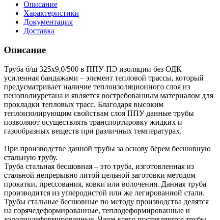
Описание
Характеристики
Документация
Доставка
Описание
Труба б/ш 325х9,0/500 в ППУ-ПЭ изоляции без ОДК
усиленная бандажами – элемент тепловой трассы, который
предусматривает наличие теплоизоляционного слоя из
пенополиуретана и является востребованным материалом для
прокладки тепловых трасс. Благодаря высоким
теплоизолирующим свойствам слоя ППУ данные трубы
позволяют осуществлять транспортировку жидких и
газообразных веществ при различных температурах.
При производстве данной трубы за основу берем бесшовную
стальную трубу.
Труба стальная бесшовная – это труба, изготовленная из
стальной непрерывно литой цельной заготовки методом
прокатки, прессования, ковки или волочения. Данная труба
производится из углеродистой или же легированной стали.
Трубы стальные бесшовные по методу производства делятся
на горячедеформированные, теплодеформированные и
холоднодеформированные. Чаще всего поставляются трубы