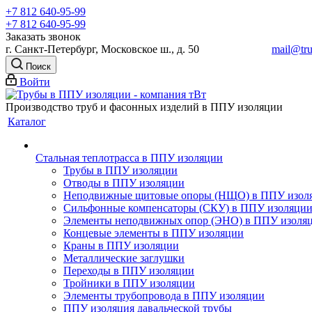
+7 812 640-95-99
+7 812 640-95-99
Заказать звонок
г. Санкт-Петербург, Московское ш., д. 50
mail@tru
Поиск
Войти
Производство труб и фасонных изделий в ППУ изоляции
Каталог
Стальная теплотрасса в ППУ изоляции
Трубы в ППУ изоляции
Отводы в ППУ изоляции
Неподвижные щитовые опоры (НЩО) в ППУ изол
Cильфонные компенсаторы (СКУ) в ППУ изоляци
Элементы неподвижных опор (ЭНО) в ППУ изоля
Концевые элементы в ППУ изоляции
Краны в ППУ изоляции
Металлические заглушки
Переходы в ППУ изоляции
Тройники в ППУ изоляции
Элементы трубопровода в ППУ изоляции
ППУ изоляция давальческой трубы