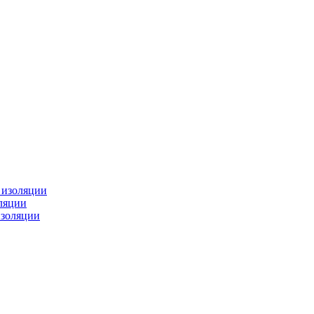
изоляции
ляции
золяции