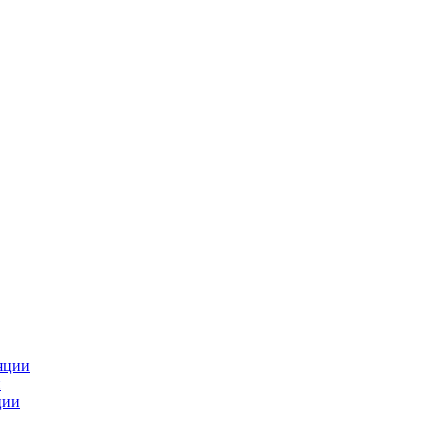
яции
и
ции