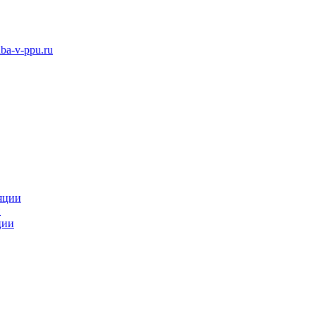
ba-v-ppu.ru
яции
и
ции