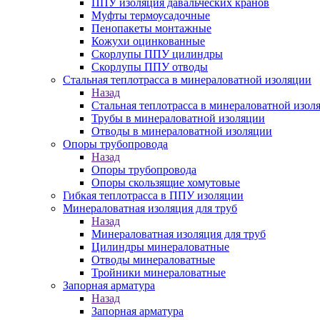
ППУ изоляция давальческих кранов
Муфты термоусадочные
Пенопакеты монтажные
Кожухи оцинкованные
Скорлупы ППУ цилиндры
Скорлупы ППУ отводы
Стальная теплотрасса в минераловатной изоляции
Назад
Стальная теплотрасса в минераловатной изол
Трубы в минераловатной изоляции
Отводы в минераловатной изоляции
Опоры трубопровода
Назад
Опоры трубопровода
Опоры скользящие хомутовые
Гибкая теплотрасса в ППУ изоляции
Минераловатная изоляция для труб
Назад
Минераловатная изоляция для труб
Цилиндры минераловатные
Отводы минераловатные
Тройники минераловатные
Запорная арматура
Назад
Запорная арматура