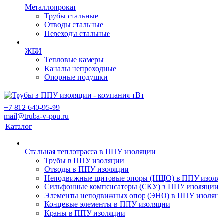
Металлопрокат
Трубы стальные
Отводы стальные
Переходы стальные
ЖБИ
Тепловые камеры
Каналы непроходные
Опорные подушки
+7 812 640-95-99
mail@truba-v-ppu.ru
Каталог
Стальная теплотрасса в ППУ изоляции
Трубы в ППУ изоляции
Отводы в ППУ изоляции
Неподвижные щитовые опоры (НЩО) в ППУ изол
Cильфонные компенсаторы (СКУ) в ППУ изоляци
Элементы неподвижных опор (ЭНО) в ППУ изоля
Концевые элементы в ППУ изоляции
Краны в ППУ изоляции