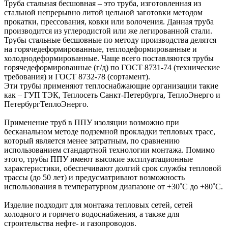
Труба стальная бесшовная – это труба, изготовленная из
стальной непрерывно литой цельной заготовки методом
прокатки, прессования, ковки или волочения. Данная труба
производится из углеродистой или же легированной стали.
Трубы стальные бесшовные по методу производства делятся
на горячедеформированные, теплодеформированные и
холоднодеформированные. Чаще всего поставляются трубы
горячедеформированные (г/д) по ГОСТ 8731-74 (технические
требования) и ГОСТ 8732-78 (сортамент).
Эти трубы применяют теплоснабжающие организации такие
как – ГУП ТЭК, Теплосеть Санкт-Петербурга, ТеплоЭнерго и
ПетербургТеплоЭнерго.
Применение труб в ППУ изоляции возможно при
бесканальном методе подземной прокладки тепловых трасс,
который является менее затратным, по сравнению
использованием стандартной технологии монтажа. Помимо
этого, трубы ППУ имеют высокие эксплуатационные
характеристики, обеспечивают долгий срок службы тепловой
трассы (до 50 лет) и предусматривают возможность
использования в температурном диапазоне от +30˚C до +80˚C.
Изделие подходит для монтажа тепловых сетей, сетей
холодного и горячего водоснабжения, а также для
строительства нефте- и газопроводов.