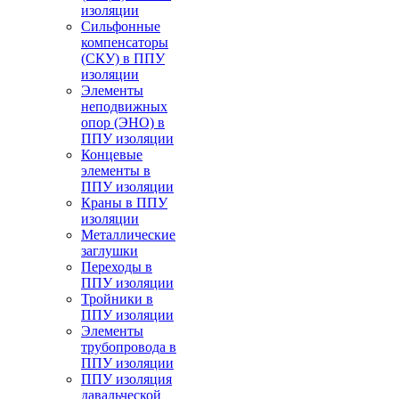
изоляции
Cильфонные
компенсаторы
(СКУ) в ППУ
изоляции
Элементы
неподвижных
опор (ЭНО) в
ППУ изоляции
Концевые
элементы в
ППУ изоляции
Краны в ППУ
изоляции
Металлические
заглушки
Переходы в
ППУ изоляции
Тройники в
ППУ изоляции
Элементы
трубопровода в
ППУ изоляции
ППУ изоляция
давальческой