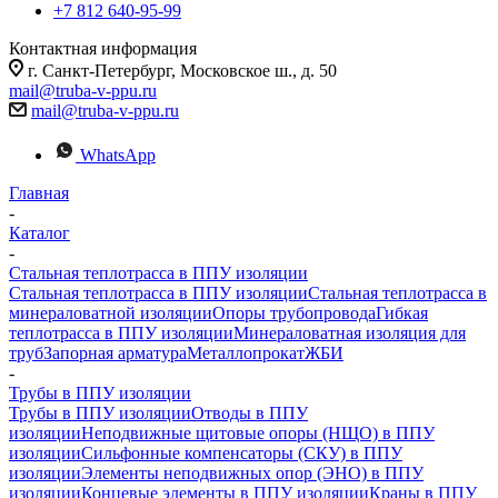
+7 812 640-95-99
Контактная информация
г. Санкт-Петербург, Московское ш., д. 50
mail@truba-v-ppu.ru
mail@truba-v-ppu.ru
WhatsApp
Главная
-
Каталог
-
Стальная теплотрасса в ППУ изоляции
Стальная теплотрасса в ППУ изоляции
Стальная теплотрасса в
минераловатной изоляции
Опоры трубопровода
Гибкая
теплотрасса в ППУ изоляции
Минераловатная изоляция для
труб
Запорная арматура
Металлопрокат
ЖБИ
-
Трубы в ППУ изоляции
Трубы в ППУ изоляции
Отводы в ППУ
изоляции
Неподвижные щитовые опоры (НЩО) в ППУ
изоляции
Cильфонные компенсаторы (СКУ) в ППУ
изоляции
Элементы неподвижных опор (ЭНО) в ППУ
изоляции
Концевые элементы в ППУ изоляции
Краны в ППУ