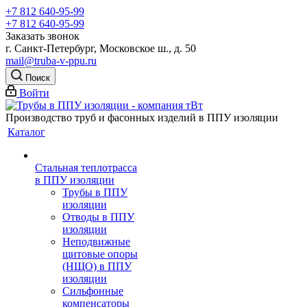
+7 812 640-95-99
+7 812 640-95-99
Заказать звонок
г. Санкт-Петербург, Московское ш., д. 50
mail@truba-v-ppu.ru
Поиск
Войти
Производство труб и фасонных изделий в ППУ изоляции
Каталог
Стальная теплотрасса
в ППУ изоляции
Трубы в ППУ
изоляции
Отводы в ППУ
изоляции
Неподвижные
щитовые опоры
(НЩО) в ППУ
изоляции
Cильфонные
компенсаторы