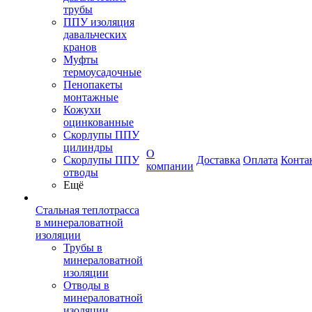
трубы
ППУ изоляция
давальческих
кранов
Муфты
термоусадочные
Пенопакеты
монтажные
Кожухи
оцинкованные
Скорлупы ППУ
цилиндры
О
Скорлупы ППУ
Доставка
Оплата
Конта
компании
отводы
Ещё
Стальная теплотрасса
в минераловатной
изоляции
Трубы в
минераловатной
изоляции
Отводы в
минераловатной
изоляции