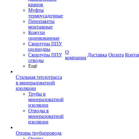
кранов
Муфты
термоусадочные
Пенопакеты
монтажные
Кожухи
оцинкованные
Скорлупы ППУ
цилиндры
О
Скорлупы ППУ
Доставка
Оплата
Конта
компании
отводы
Ещё
Стальная теплотрасса
в минераловатной
изоляции
Трубы в
минераловатной
изоляции
Отводы в
минераловатной
изоляции
Опоры трубопровода
Опоры