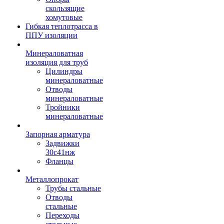
скользящие
хомутовые
Гибкая теплотрасса в
ППУ изоляции
Минераловатная
изоляция для труб
Цилиндры
минераловатные
Отводы
минераловатные
Тройники
минераловатные
Запорная арматура
Задвижки
30с41нж
Фланцы
Металлопрокат
Трубы стальные
Отводы
стальные
Переходы