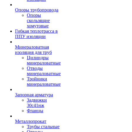
Опоры трубопровода
Опоры
скользящие
хомутовые
Гибкая теплотрасса в
ППУ изоляции
Минераловатная
изоляция для труб
Цилиндры
минераловатные
Отводы
минераловатные
Тройники
минераловатные
Запорная арматура
Задвижки
30с41нж
Фланцы
Металлопрокат
Трубы стальные
Отводы