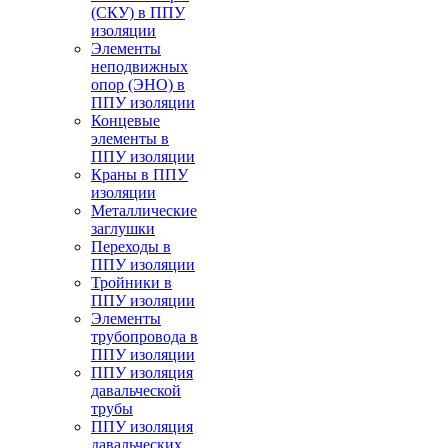
(СКУ) в ППУ
изоляции
Элементы
неподвижных
опор (ЭНО) в
ППУ изоляции
Концевые
элементы в
ППУ изоляции
Краны в ППУ
изоляции
Металлические
заглушки
Переходы в
ППУ изоляции
Тройники в
ППУ изоляции
Элементы
трубопровода в
ППУ изоляции
ППУ изоляция
давальческой
трубы
ППУ изоляция
давальческих