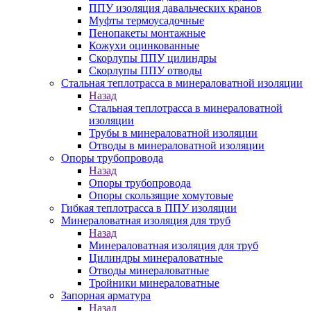
ППУ изоляция давальческих кранов
Муфты термоусадочные
Пенопакеты монтажные
Кожухи оцинкованные
Скорлупы ППУ цилиндры
Скорлупы ППУ отводы
Стальная теплотрасса в минераловатной изоляции
Назад
Стальная теплотрасса в минераловатной
изоляции
Трубы в минераловатной изоляции
Отводы в минераловатной изоляции
Опоры трубопровода
Назад
Опоры трубопровода
Опоры скользящие хомутовые
Гибкая теплотрасса в ППУ изоляции
Минераловатная изоляция для труб
Назад
Минераловатная изоляция для труб
Цилиндры минераловатные
Отводы минераловатные
Тройники минераловатные
Запорная арматура
Назад