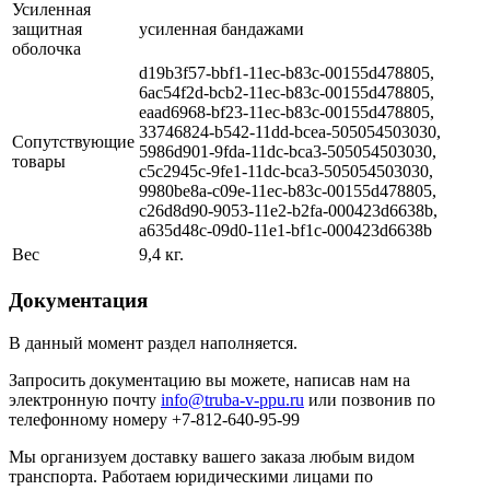
Усиленная
защитная
усиленная бандажами
оболочка
d19b3f57-bbf1-11ec-b83c-00155d478805,
6ac54f2d-bcb2-11ec-b83c-00155d478805,
eaad6968-bf23-11ec-b83c-00155d478805,
33746824-b542-11dd-bcea-505054503030,
Сопутствующие
5986d901-9fda-11dc-bca3-505054503030,
товары
c5c2945c-9fe1-11dc-bca3-505054503030,
9980be8a-c09e-11ec-b83c-00155d478805,
c26d8d90-9053-11e2-b2fa-000423d6638b,
a635d48c-09d0-11e1-bf1c-000423d6638b
Вес
9,4 кг.
Документация
В данный момент раздел наполняется.
Запросить документацию вы можете, написав нам на
электронную почту
info@truba-v-ppu.ru
или позвонив по
телефонному номеру +7-812-640-95-99
Мы организуем доставку вашего заказа любым видом
транспорта. Работаем юридическими лицами по