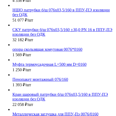
4 338
₽
/шт
НЩО патрубки б/ш 076х03,5/160 в ППУ-ПЭ изоляции
без ОДК
51 077
₽
/шт
СКУ патрубки б/ш 076х03,5/160 ±30,0 PN 16 в ППУ-ПЭ
изоляции без ОДК
32 182
₽
/шт
опора скользящая хомутовая 0076*0160
1 569
₽
/шт
Муфта термоусадочная L=500 мм D=0160
1 250
₽
/шт
Пенопакет монтажный 076/160
1 393
₽
/шт
Кран шаровый патрубки б/ш 076х03,5/160 в ППУ-ПЭ
изоляции без ОДК
22 058
₽
/шт
Металлическая заглушка для ППУ-Пэ 0076/0160