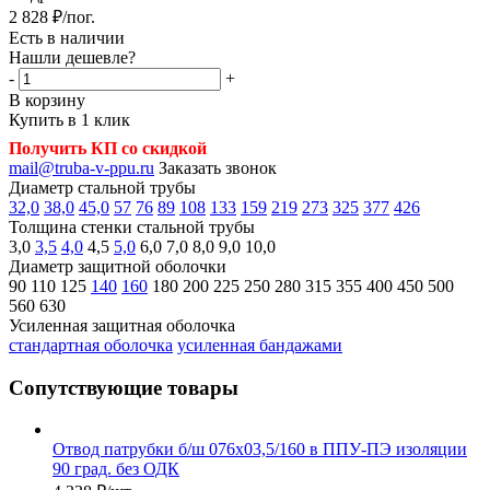
2 828
₽
/пог.
Есть в наличии
Нашли дешевле?
-
+
В корзину
Купить в 1 клик
Получить КП со скидкой
mail@truba-v-ppu.ru
Заказать звонок
Диаметр стальной трубы
32,0
38,0
45,0
57
76
89
108
133
159
219
273
325
377
426
Толщина стенки стальной трубы
3,0
3,5
4,0
4,5
5,0
6,0
7,0
8,0
9,0
10,0
Диаметр защитной оболочки
90
110
125
140
160
180
200
225
250
280
315
355
400
450
500
560
630
Усиленная защитная оболочка
стандартная оболочка
усиленная бандажами
Сопутствующие товары
Отвод патрубки б/ш 076х03,5/160 в ППУ-ПЭ изоляции
90 град. без ОДК