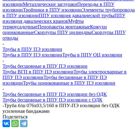
изоляции
Металлические заглушки
Переходы в ППУ
изоляции
Тройники в ППУ изоляции
Элементы трубопровода
в ППУ изоляции
ППУ изоляция давальческой трубы
ППУ
изоляция давальческих кранов
Муфты
термоусадочные
Пенопакеты монтажные
Кожухи
оцинкованные
Скорлупы ППУ цилиндры
Скорлупы ППУ
отводы
-
Трубы в ППУ ПЭ изоляции
Трубы в ППУ ПЭ изоляции
Трубы в ППУ ОЦ изоляции
-
Трубы бесшовные в ППУ ПЭ изоляции
Трубы ВГП в ППУ ПЭ изоляции
Трубы электросварные в
ППУ ПЭ изоляции
Трубы бесшовные в ППУ ПЭ
изоляции
Трубы оцинкованные в ППУ ПЭ изоляции
-
Трубы бесшовные в ППУ ПЭ изоляции без ОДК
Трубы бесшовные в ППУ ПЭ изоляции с ОДК
-
Труба б/ш 076х03,5/160 в ППУ-ПЭ изоляции без ОДК
усиленная бандажами
Поделиться