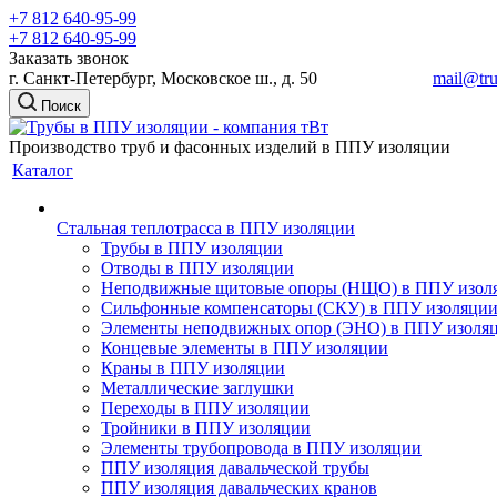
+7 812 640-95-99
+7 812 640-95-99
Заказать звонок
г. Санкт-Петербург, Московское ш., д. 50
mail@tru
Поиск
Производство труб и фасонных изделий в ППУ изоляции
Каталог
Стальная теплотрасса в ППУ изоляции
Трубы в ППУ изоляции
Отводы в ППУ изоляции
Неподвижные щитовые опоры (НЩО) в ППУ изол
Cильфонные компенсаторы (СКУ) в ППУ изоляци
Элементы неподвижных опор (ЭНО) в ППУ изоля
Концевые элементы в ППУ изоляции
Краны в ППУ изоляции
Металлические заглушки
Переходы в ППУ изоляции
Тройники в ППУ изоляции
Элементы трубопровода в ППУ изоляции
ППУ изоляция давальческой трубы
ППУ изоляция давальческих кранов