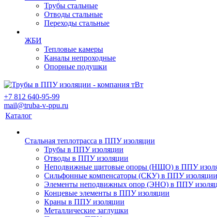
Трубы стальные
Отводы стальные
Переходы стальные
ЖБИ
Тепловые камеры
Каналы непроходные
Опорные подушки
+7 812 640-95-99
mail@truba-v-ppu.ru
Каталог
Стальная теплотрасса в ППУ изоляции
Трубы в ППУ изоляции
Отводы в ППУ изоляции
Неподвижные щитовые опоры (НЩО) в ППУ изол
Cильфонные компенсаторы (СКУ) в ППУ изоляци
Элементы неподвижных опор (ЭНО) в ППУ изоля
Концевые элементы в ППУ изоляции
Краны в ППУ изоляции
Металлические заглушки