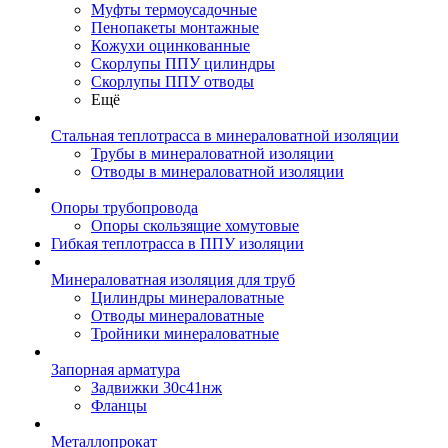
Муфты термоусадочные
Пенопакеты монтажные
Кожухи оцинкованные
Скорлупы ППУ цилиндры
Скорлупы ППУ отводы
Ещё
Стальная теплотрасса в минераловатной изоляции
Трубы в минераловатной изоляции
Отводы в минераловатной изоляции
Опоры трубопровода
Опоры скользящие хомутовые
Гибкая теплотрасса в ППУ изоляции
Минераловатная изоляция для труб
Цилиндры минераловатные
Отводы минераловатные
Тройники минераловатные
Запорная арматура
Задвижки 30с41нж
Фланцы
Металлопрокат