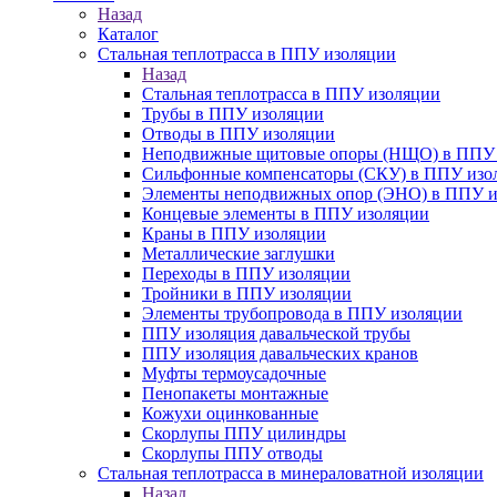
Назад
Каталог
Стальная теплотрасса в ППУ изоляции
Назад
Стальная теплотрасса в ППУ изоляции
Трубы в ППУ изоляции
Отводы в ППУ изоляции
Неподвижные щитовые опоры (НЩО) в ППУ 
Cильфонные компенсаторы (СКУ) в ППУ изо
Элементы неподвижных опор (ЭНО) в ППУ и
Концевые элементы в ППУ изоляции
Краны в ППУ изоляции
Металлические заглушки
Переходы в ППУ изоляции
Тройники в ППУ изоляции
Элементы трубопровода в ППУ изоляции
ППУ изоляция давальческой трубы
ППУ изоляция давальческих кранов
Муфты термоусадочные
Пенопакеты монтажные
Кожухи оцинкованные
Скорлупы ППУ цилиндры
Скорлупы ППУ отводы
Стальная теплотрасса в минераловатной изоляции
Назад