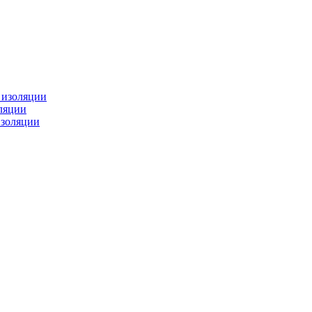
изоляции
ляции
золяции