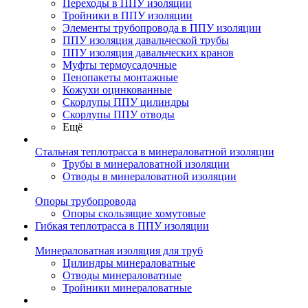
Переходы в ППУ изоляции
Тройники в ППУ изоляции
Элементы трубопровода в ППУ изоляции
ППУ изоляция давальческой трубы
ППУ изоляция давальческих кранов
Муфты термоусадочные
Пенопакеты монтажные
Кожухи оцинкованные
Скорлупы ППУ цилиндры
Скорлупы ППУ отводы
Ещё
Стальная теплотрасса в минераловатной изоляции
Трубы в минераловатной изоляции
Отводы в минераловатной изоляции
Опоры трубопровода
Опоры скользящие хомутовые
Гибкая теплотрасса в ППУ изоляции
Минераловатная изоляция для труб
Цилиндры минераловатные
Отводы минераловатные
Тройники минераловатные