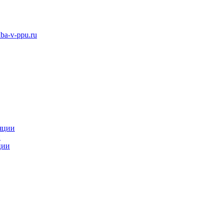
ba-v-ppu.ru
яции
и
ции