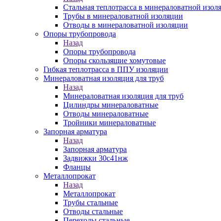
Стальная теплотрасса в минераловатной изол
Трубы в минераловатной изоляции
Отводы в минераловатной изоляции
Опоры трубопровода
Назад
Опоры трубопровода
Опоры скользящие хомутовые
Гибкая теплотрасса в ППУ изоляции
Минераловатная изоляция для труб
Назад
Минераловатная изоляция для труб
Цилиндры минераловатные
Отводы минераловатные
Тройники минераловатные
Запорная арматура
Назад
Запорная арматура
Задвижки 30с41нж
Фланцы
Металлопрокат
Назад
Металлопрокат
Трубы стальные
Отводы стальные
Переходы стальные