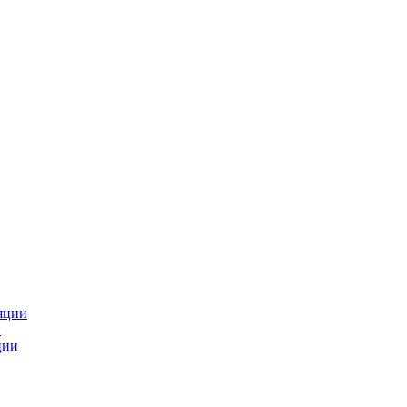
яции
и
ции