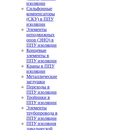
изоляции
Cильфонные
компенсаторы
(СКУ) в ППУ
изоляции
Элементы
неподвижных
опор (ЭНО) в
ППУ изоляции
Концевые
элементы в
ППУ изоляции
Краны в ППУ
изоляции
Металлические
заглушки
Переходы в
ППУ изоляции
Тройники в
ППУ изоляции
Элементы
трубопровода в
ППУ изоляции
ППУ изоляция
давальческой