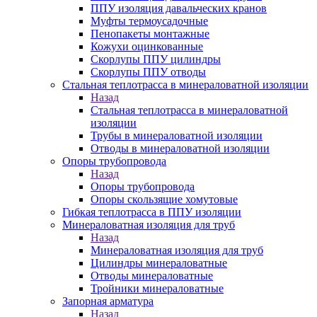
ППУ изоляция давальческих кранов
Муфты термоусадочные
Пенопакеты монтажные
Кожухи оцинкованные
Скорлупы ППУ цилиндры
Скорлупы ППУ отводы
Стальная теплотрасса в минераловатной изоляции
Назад
Стальная теплотрасса в минераловатной
изоляции
Трубы в минераловатной изоляции
Отводы в минераловатной изоляции
Опоры трубопровода
Назад
Опоры трубопровода
Опоры скользящие хомутовые
Гибкая теплотрасса в ППУ изоляции
Минераловатная изоляция для труб
Назад
Минераловатная изоляция для труб
Цилиндры минераловатные
Отводы минераловатные
Тройники минераловатные
Запорная арматура
Назад