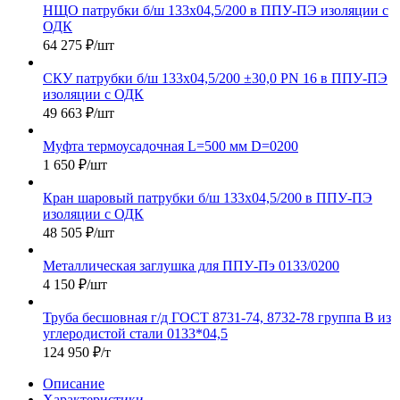
НЩО патрубки б/ш 133х04,5/200 в ППУ-ПЭ изоляции с
ОДК
64 275
₽
/шт
СКУ патрубки б/ш 133х04,5/200 ±30,0 PN 16 в ППУ-ПЭ
изоляции с ОДК
49 663
₽
/шт
Муфта термоусадочная L=500 мм D=0200
1 650
₽
/шт
Кран шаровый патрубки б/ш 133х04,5/200 в ППУ-ПЭ
изоляции с ОДК
48 505
₽
/шт
Металлическая заглушка для ППУ-Пэ 0133/0200
4 150
₽
/шт
Труба бесшовная г/д ГОСТ 8731-74, 8732-78 группа В из
углеродистой стали 0133*04,5
124 950
₽
/т
Описание
Характеристики