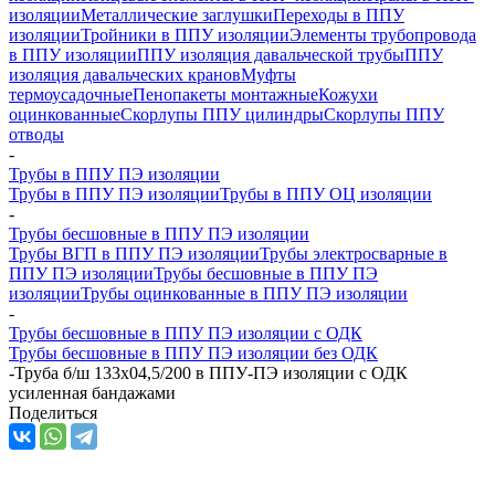
изоляции
Металлические заглушки
Переходы в ППУ
изоляции
Тройники в ППУ изоляции
Элементы трубопровода
в ППУ изоляции
ППУ изоляция давальческой трубы
ППУ
изоляция давальческих кранов
Муфты
термоусадочные
Пенопакеты монтажные
Кожухи
оцинкованные
Скорлупы ППУ цилиндры
Скорлупы ППУ
отводы
-
Трубы в ППУ ПЭ изоляции
Трубы в ППУ ПЭ изоляции
Трубы в ППУ ОЦ изоляции
-
Трубы бесшовные в ППУ ПЭ изоляции
Трубы ВГП в ППУ ПЭ изоляции
Трубы электросварные в
ППУ ПЭ изоляции
Трубы бесшовные в ППУ ПЭ
изоляции
Трубы оцинкованные в ППУ ПЭ изоляции
-
Трубы бесшовные в ППУ ПЭ изоляции с ОДК
Трубы бесшовные в ППУ ПЭ изоляции без ОДК
-
Труба б/ш 133х04,5/200 в ППУ-ПЭ изоляции с ОДК
усиленная бандажами
Поделиться