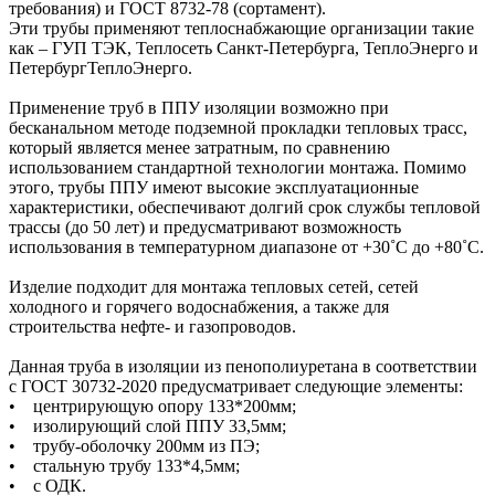
требования) и ГОСТ 8732-78 (сортамент).
Эти трубы применяют теплоснабжающие организации такие
как – ГУП ТЭК, Теплосеть Санкт-Петербурга, ТеплоЭнерго и
ПетербургТеплоЭнерго.
Применение труб в ППУ изоляции возможно при
бесканальном методе подземной прокладки тепловых трасс,
который является менее затратным, по сравнению
использованием стандартной технологии монтажа. Помимо
этого, трубы ППУ имеют высокие эксплуатационные
характеристики, обеспечивают долгий срок службы тепловой
трассы (до 50 лет) и предусматривают возможность
использования в температурном диапазоне от +30˚C до +80˚C.
Изделие подходит для монтажа тепловых сетей, сетей
холодного и горячего водоснабжения, а также для
строительства нефте- и газопроводов.
Данная труба в изоляции из пенополиуретана в соответствии
с ГОСТ 30732-2020 предусматривает следующие элементы:
• центрирующую опору 133*200мм;
• изолирующий слой ППУ 33,5мм;
• трубу-оболочку 200мм из ПЭ;
• стальную трубу 133*4,5мм;
• с ОДК.