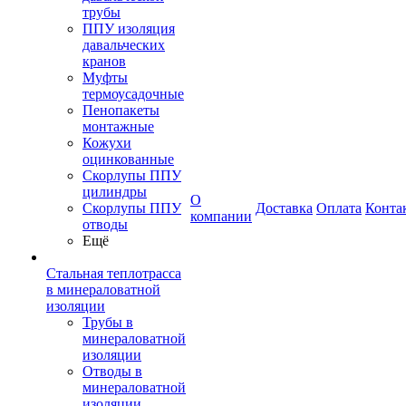
трубы
ППУ изоляция
давальческих
кранов
Муфты
термоусадочные
Пенопакеты
монтажные
Кожухи
оцинкованные
Скорлупы ППУ
цилиндры
О
Скорлупы ППУ
Доставка
Оплата
Конта
компании
отводы
Ещё
Стальная теплотрасса
в минераловатной
изоляции
Трубы в
минераловатной
изоляции
Отводы в
минераловатной
изоляции