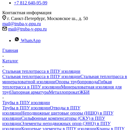
+7 812 640-95-99
Контактная информация
г. Санкт-Петербург, Московское ш., д. 50
mail@truba-v-ppu.ru
mail@truba-v-ppu.ru
WhatsApp
Главная
-
Каталог
-
Стальная теплотрасса в ППУ изоляции
Стальная теплотрасса в ППУ изоляции
Стальная теплотрасса в
минераловатной изоляции
Опоры трубопровода
Гибкая
теплотрасса в ППУ изоляции
Минераловатная изоляция для
труб
Запорная арматура
Металлопрокат
ЖБИ
-
Трубы в ППУ изоляции
Трубы в ППУ изоляции
Отводы в ППУ
изоляции
Неподвижные щитовые опоры (НЩО) в ППУ
изоляции
Cильфонные компенсаторы (СКУ) в ППУ
изоляции
Элементы неподвижных опор (ЭНО) в ППУ
изоляции
Концевые элементы в ППУ изоляции
Краны в ППУ