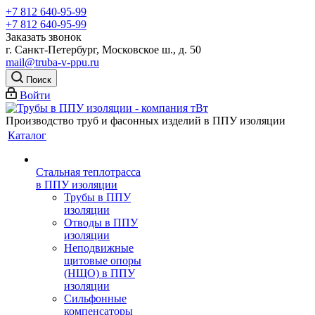
+7 812 640-95-99
+7 812 640-95-99
Заказать звонок
г. Санкт-Петербург, Московское ш., д. 50
mail@truba-v-ppu.ru
Поиск
Войти
Производство труб и фасонных изделий в ППУ изоляции
Каталог
Стальная теплотрасса
в ППУ изоляции
Трубы в ППУ
изоляции
Отводы в ППУ
изоляции
Неподвижные
щитовые опоры
(НЩО) в ППУ
изоляции
Cильфонные
компенсаторы