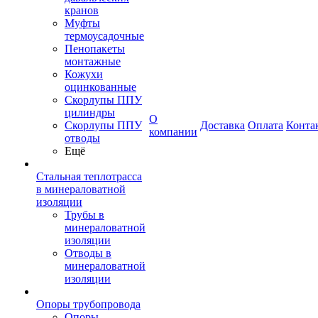
кранов
Муфты
термоусадочные
Пенопакеты
монтажные
Кожухи
оцинкованные
Скорлупы ППУ
цилиндры
О
Скорлупы ППУ
Доставка
Оплата
Конта
компании
отводы
Ещё
Стальная теплотрасса
в минераловатной
изоляции
Трубы в
минераловатной
изоляции
Отводы в
минераловатной
изоляции
Опоры трубопровода
Опоры