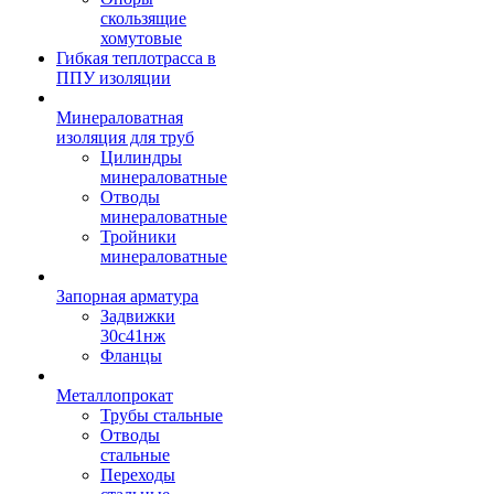
скользящие
хомутовые
Гибкая теплотрасса в
ППУ изоляции
Минераловатная
изоляция для труб
Цилиндры
минераловатные
Отводы
минераловатные
Тройники
минераловатные
Запорная арматура
Задвижки
30с41нж
Фланцы
Металлопрокат
Трубы стальные
Отводы
стальные
Переходы