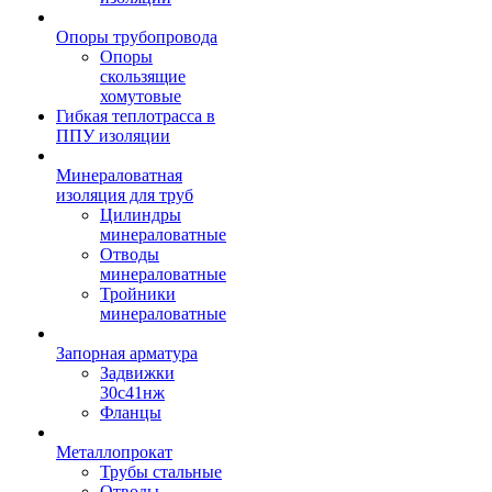
Опоры трубопровода
Опоры
скользящие
хомутовые
Гибкая теплотрасса в
ППУ изоляции
Минераловатная
изоляция для труб
Цилиндры
минераловатные
Отводы
минераловатные
Тройники
минераловатные
Запорная арматура
Задвижки
30с41нж
Фланцы
Металлопрокат
Трубы стальные
Отводы