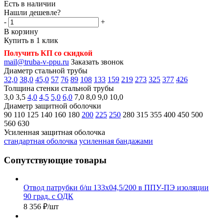
Есть в наличии
Нашли дешевле?
-
+
В корзину
Купить в 1 клик
Получить КП со скидкой
mail@truba-v-ppu.ru
Заказать звонок
Диаметр стальной трубы
32,0
38,0
45,0
57
76
89
108
133
159
219
273
325
377
426
Толщина стенки стальной трубы
3,0
3,5
4,0
4,5
5,0
6,0
7,0
8,0
9,0
10,0
Диаметр защитной оболочки
90
110
125
140
160
180
200
225
250
280
315
355
400
450
500
560
630
Усиленная защитная оболочка
стандартная оболочка
усиленная бандажами
Сопутствующие товары
Отвод патрубки б/ш 133х04,5/200 в ППУ-ПЭ изоляции
90 град. с ОДК
8 356
₽
/шт