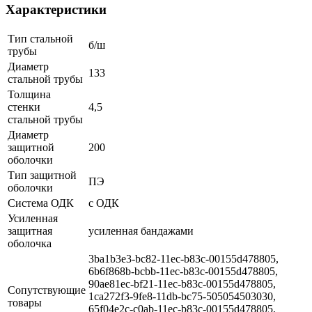
Характеристики
Тип стальной
б/ш
трубы
Диаметр
133
стальной трубы
Толщина
стенки
4,5
стальной трубы
Диаметр
защитной
200
оболочки
Тип защитной
ПЭ
оболочки
Система ОДК
с ОДК
Усиленная
защитная
усиленная бандажами
оболочка
3ba1b3e3-bc82-11ec-b83c-00155d478805,
6b6f868b-bcbb-11ec-b83c-00155d478805,
90ae81ec-bf21-11ec-b83c-00155d478805,
Сопутствующие
1ca272f3-9fe8-11db-bc75-505054503030,
товары
65f04e2c-c0ab-11ec-b83c-00155d478805,