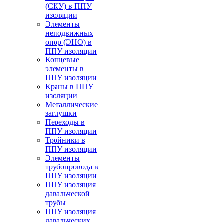
(СКУ) в ППУ
изоляции
Элементы
неподвижных
опор (ЭНО) в
ППУ изоляции
Концевые
элементы в
ППУ изоляции
Краны в ППУ
изоляции
Металлические
заглушки
Переходы в
ППУ изоляции
Тройники в
ППУ изоляции
Элементы
трубопровода в
ППУ изоляции
ППУ изоляция
давальческой
трубы
ППУ изоляция
давальческих