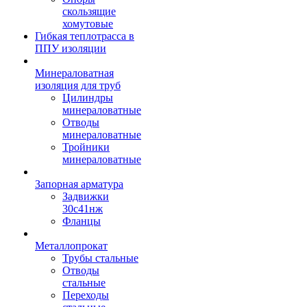
скользящие
хомутовые
Гибкая теплотрасса в
ППУ изоляции
Минераловатная
изоляция для труб
Цилиндры
минераловатные
Отводы
минераловатные
Тройники
минераловатные
Запорная арматура
Задвижки
30с41нж
Фланцы
Металлопрокат
Трубы стальные
Отводы
стальные
Переходы