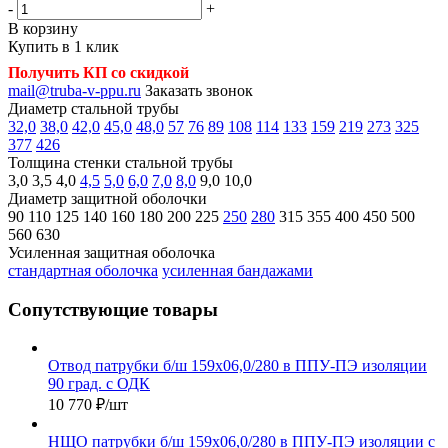
-
+
В корзину
Купить в 1 клик
Получить КП со скидкой
mail@truba-v-ppu.ru
Заказать звонок
Диаметр стальной трубы
32,0
38,0
42,0
45,0
48,0
57
76
89
108
114
133
159
219
273
325
377
426
Толщина стенки стальной трубы
3,0
3,5
4,0
4,5
5,0
6,0
7,0
8,0
9,0
10,0
Диаметр защитной оболочки
90
110
125
140
160
180
200
225
250
280
315
355
400
450
500
560
630
Усиленная защитная оболочка
стандартная оболочка
усиленная бандажами
Сопутствующие товары
Отвод патрубки б/ш 159х06,0/280 в ППУ-ПЭ изоляции
90 град. с ОДК
10 770
₽
/шт
НЩО патрубки б/ш 159х06,0/280 в ППУ-ПЭ изоляции с