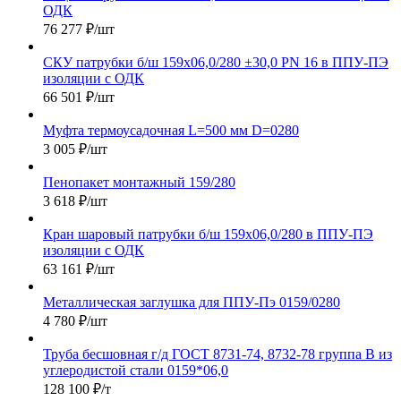
ОДК
76 277
₽
/шт
СКУ патрубки б/ш 159х06,0/280 ±30,0 PN 16 в ППУ-ПЭ
изоляции с ОДК
66 501
₽
/шт
Муфта термоусадочная L=500 мм D=0280
3 005
₽
/шт
Пенопакет монтажный 159/280
3 618
₽
/шт
Кран шаровый патрубки б/ш 159х06,0/280 в ППУ-ПЭ
изоляции с ОДК
63 161
₽
/шт
Металлическая заглушка для ППУ-Пэ 0159/0280
4 780
₽
/шт
Труба бесшовная г/д ГОСТ 8731-74, 8732-78 группа В из
углеродистой стали 0159*06,0
128 100
₽
/т