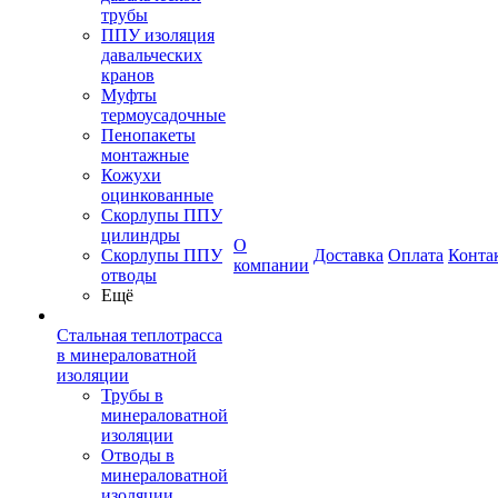
трубы
ППУ изоляция
давальческих
кранов
Муфты
термоусадочные
Пенопакеты
монтажные
Кожухи
оцинкованные
Скорлупы ППУ
цилиндры
О
Скорлупы ППУ
Доставка
Оплата
Конта
компании
отводы
Ещё
Стальная теплотрасса
в минераловатной
изоляции
Трубы в
минераловатной
изоляции
Отводы в
минераловатной
изоляции