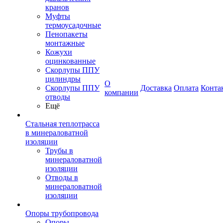
кранов
Муфты
термоусадочные
Пенопакеты
монтажные
Кожухи
оцинкованные
Скорлупы ППУ
цилиндры
О
Скорлупы ППУ
Доставка
Оплата
Конта
компании
отводы
Ещё
Стальная теплотрасса
в минераловатной
изоляции
Трубы в
минераловатной
изоляции
Отводы в
минераловатной
изоляции
Опоры трубопровода
Опоры