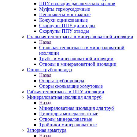
ППУ изоляция давальческих кранов
Муфты термоусадочные
Пенопакеты монтажные
Кожухи оцинкованные
Скорлупы ППУ цилиндры
Скорлупы ППУ отводы
Стальная теплотрасса в минераловатной изоляции
Назад
Стальная теплотрасса в минераловатной
изоляции
Трубы в минераловатной изоляции
Отводы в минераловатной изоляции
Опоры трубопровода
Назад
Опоры трубопровода
Опоры скользящие хомутовые
Гибкая теплотрасса в ППУ изоляции
Минераловатная изоляция для труб
Назад
Минераловатная изоляция для труб
Цилиндры минераловатные
Отводы минераловатные
Тройники минераловатные
Запорная арматура
Назад