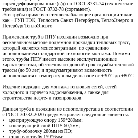
горячедеформированные (г/д) по ГОСТ 8731-74 (технические
требования) и ГОСТ 8732-78 (сортамент).
Эти трубы применяют теплоснабжающие организации такие
как – ГУП ТЭК, Теплосеть Санкт-Петербурга, ТеплоЭнерго и
ПетербургТеплоЭнерго.
Применение труб в ППУ изоляции возможно при
бесканальном методе подземной прокладки тепловых трасс,
который является менее затратным, по сравнению
использованием стандартной технологии монтажа. Помимо
этого, трубы ППУ имеют высокие эксплуатационные
характеристики, обеспечивают долгий срок службы тепловой
трассы (до 50 лет) и предусматривают возможность
использования в температурном диапазоне от +30˚C до +80˚C.
Изделие подходит для монтажа тепловых сетей, сетей
холодного и горячего водоснабжения, а также для
строительства нефте- и газопроводов.
Данная труба в изоляции из пенополиуретана в соответствии
с ГОСТ 30732-2020 предусматривает следующие элементы:
• центрирующую опору 159*280мм;
• изолирующий слой ППУ 60,5мм;
• трубу-оболочку 280мм из ПЭ;
• стальную трубу 159*6мм;