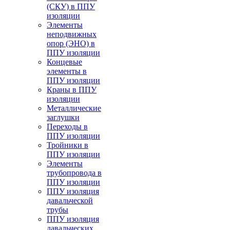
(СКУ) в ППУ
изоляции
Элементы
неподвижных
опор (ЭНО) в
ППУ изоляции
Концевые
элементы в
ППУ изоляции
Краны в ППУ
изоляции
Металлические
заглушки
Переходы в
ППУ изоляции
Тройники в
ППУ изоляции
Элементы
трубопровода в
ППУ изоляции
ППУ изоляция
давальческой
трубы
ППУ изоляция
давальческих