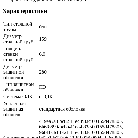
Характеристики
Тип стальной
б/ш
трубы
Диаметр
159
стальной трубы
Толщина
стенки
6,0
стальной трубы
Диаметр
защитной
280
оболочки
Тип защитной
ПЭ
оболочки
Система ОДК
с ОДК
Усиленная
защитная
стандартная оболочка
оболочка
419ea5a8-bc82-11ec-b83c-00155d478805,
6b6f8699-bcbb-11ec-b83c-00155d478805,
96b1bcb1-bf21-11ec-b83c-00155d478805,
Сопутствующие
942b12a7-fea6-11df-9976-000423d6638b,