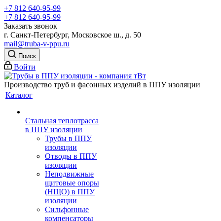
+7 812 640-95-99
+7 812 640-95-99
Заказать звонок
г. Санкт-Петербург, Московское ш., д. 50
mail@truba-v-ppu.ru
Поиск
Войти
Производство труб и фасонных изделий в ППУ изоляции
Каталог
Стальная теплотрасса
в ППУ изоляции
Трубы в ППУ
изоляции
Отводы в ППУ
изоляции
Неподвижные
щитовые опоры
(НЩО) в ППУ
изоляции
Cильфонные
компенсаторы