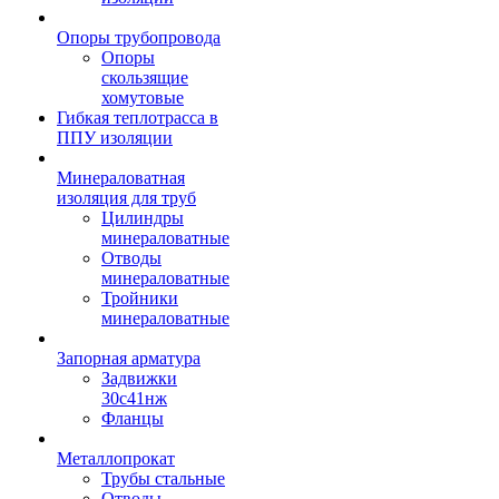
Опоры трубопровода
Опоры
скользящие
хомутовые
Гибкая теплотрасса в
ППУ изоляции
Минераловатная
изоляция для труб
Цилиндры
минераловатные
Отводы
минераловатные
Тройники
минераловатные
Запорная арматура
Задвижки
30с41нж
Фланцы
Металлопрокат
Трубы стальные
Отводы