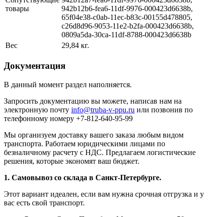
товары
942b12b6-fea6-11df-9976-000423d6638b,
65f04e38-c0ab-11ec-b83c-00155d478805,
c26d8d96-9053-11e2-b2fa-000423d6638b,
0809a5da-30ca-11df-8788-000423d6638b
Вес
29,84 кг.
Документация
В данный момент раздел наполняется.
Запросить документацию вы можете, написав нам на
электронную почту
info@truba-v-ppu.ru
или позвонив по
телефонному номеру +7-812-640-95-99
Мы организуем доставку вашего заказа любым видом
транспорта. Работаем юридическими лицами по
безналичному расчету с НДС. Предлагаем логистические
решения, которые экономят ваш бюджет.
1. Самовывоз со склада в Санкт-Петербурге.
Этот вариант идеален, если вам нужна срочная отгрузка и у
вас есть свой транспорт.