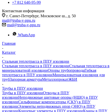
+7 812 640-95-99
Контактная информация
г. Санкт-Петербург, Московское ш., д. 50
mail@truba-v-ppu.ru
mail@truba-v-ppu.ru
WhatsApp
Главная
-
Каталог
-
Стальная теплотрасса в ППУ изоляции
Стальная теплотрасса в ППУ изоляции
Стальная теплотрасса в
минераловатной изоляции
Опоры трубопровода
Гибкая
теплотрасса в ППУ изоляции
Минераловатная изоляция для
труб
Запорная арматура
Металлопрокат
ЖБИ
-
Трубы в ППУ изоляции
Трубы в ППУ изоляции
Отводы в ППУ
изоляции
Неподвижные щитовые опоры (НЩО) в ППУ
изоляции
Cильфонные компенсаторы (СКУ) в ППУ
изоляции
Элементы неподвижных опор (ЭНО) в ППУ
изоляции
Концевые элементы в ППУ изоляции
Краны в ППУ