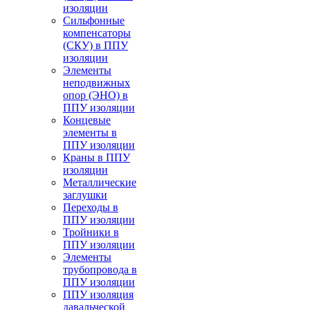
изоляции
Cильфонные
компенсаторы
(СКУ) в ППУ
изоляции
Элементы
неподвижных
опор (ЭНО) в
ППУ изоляции
Концевые
элементы в
ППУ изоляции
Краны в ППУ
изоляции
Металлические
заглушки
Переходы в
ППУ изоляции
Тройники в
ППУ изоляции
Элементы
трубопровода в
ППУ изоляции
ППУ изоляция
давальческой