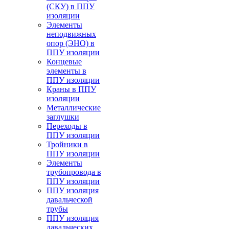
(СКУ) в ППУ
изоляции
Элементы
неподвижных
опор (ЭНО) в
ППУ изоляции
Концевые
элементы в
ППУ изоляции
Краны в ППУ
изоляции
Металлические
заглушки
Переходы в
ППУ изоляции
Тройники в
ППУ изоляции
Элементы
трубопровода в
ППУ изоляции
ППУ изоляция
давальческой
трубы
ППУ изоляция
давальческих