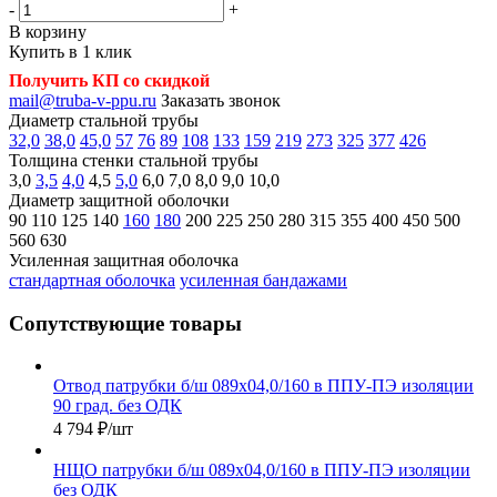
-
+
В корзину
Купить в 1 клик
Получить КП со скидкой
mail@truba-v-ppu.ru
Заказать звонок
Диаметр стальной трубы
32,0
38,0
45,0
57
76
89
108
133
159
219
273
325
377
426
Толщина стенки стальной трубы
3,0
3,5
4,0
4,5
5,0
6,0
7,0
8,0
9,0
10,0
Диаметр защитной оболочки
90
110
125
140
160
180
200
225
250
280
315
355
400
450
500
560
630
Усиленная защитная оболочка
стандартная оболочка
усиленная бандажами
Сопутствующие товары
Отвод патрубки б/ш 089х04,0/160 в ППУ-ПЭ изоляции
90 град. без ОДК
4 794
₽
/шт
НЩО патрубки б/ш 089х04,0/160 в ППУ-ПЭ изоляции
без ОДК