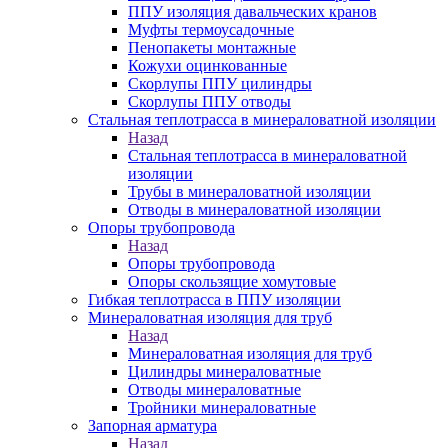
ППУ изоляция давальческих кранов
Муфты термоусадочные
Пенопакеты монтажные
Кожухи оцинкованные
Скорлупы ППУ цилиндры
Скорлупы ППУ отводы
Стальная теплотрасса в минераловатной изоляции
Назад
Стальная теплотрасса в минераловатной
изоляции
Трубы в минераловатной изоляции
Отводы в минераловатной изоляции
Опоры трубопровода
Назад
Опоры трубопровода
Опоры скользящие хомутовые
Гибкая теплотрасса в ППУ изоляции
Минераловатная изоляция для труб
Назад
Минераловатная изоляция для труб
Цилиндры минераловатные
Отводы минераловатные
Тройники минераловатные
Запорная арматура
Назад