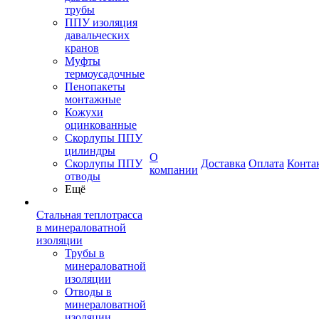
трубы
ППУ изоляция
давальческих
кранов
Муфты
термоусадочные
Пенопакеты
монтажные
Кожухи
оцинкованные
Скорлупы ППУ
цилиндры
О
Скорлупы ППУ
Доставка
Оплата
Конта
компании
отводы
Ещё
Стальная теплотрасса
в минераловатной
изоляции
Трубы в
минераловатной
изоляции
Отводы в
минераловатной
изоляции