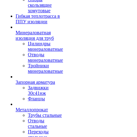
скользящие
хомутовые
Гибкая теплотрасса в
ППУ изоляции
Минераловатная
изоляция для труб
Цилиндры
минераловатные
Отводы
минераловатные
Тройники
минераловатные
Запорная арматура
Задвижки
30с41нж
Фланцы
Металлопрокат
Трубы стальные
Отводы
стальные
Переходы