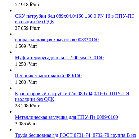
52 918
₽
/шт
СКУ патрубки б/ш 089х04,0/160 ±30,0 PN 16 в ППУ-ПЭ
изоляции без ОДК
37 859
₽
/шт
опора скользящая хомутовая 0089*0160
1 569
₽
/шт
Муфта термоусадочная L=500 мм D=0160
1 250
₽
/шт
Пенопакет монтажный 089/160
1 200
₽
/шт
Кран шаровый патрубки б/ш 089х04,0/160 в ППУ-ПЭ
изоляции без ОДК
28 208
₽
/шт
Металлическая заглушка для ППУ-Пэ 0089/0160
3 085
₽
/шт
Труба бесшовная г/д ГОСТ 8731-74, 8732-78 группа В из