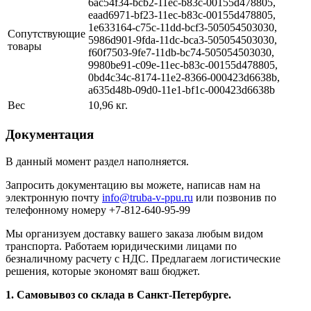
6ac54f34-bcb2-11ec-b83c-00155d478805,
eaad6971-bf23-11ec-b83c-00155d478805,
1e633164-c75c-11dd-bcf3-505054503030,
Сопутствующие
5986d901-9fda-11dc-bca3-505054503030,
товары
f60f7503-9fe7-11db-bc74-505054503030,
9980be91-c09e-11ec-b83c-00155d478805,
0bd4c34c-8174-11e2-8366-000423d6638b,
a635d48b-09d0-11e1-bf1c-000423d6638b
Вес
10,96 кг.
Документация
В данный момент раздел наполняется.
Запросить документацию вы можете, написав нам на
электронную почту
info@truba-v-ppu.ru
или позвонив по
телефонному номеру +7-812-640-95-99
Мы организуем доставку вашего заказа любым видом
транспорта. Работаем юридическими лицами по
безналичному расчету с НДС. Предлагаем логистические
решения, которые экономят ваш бюджет.
1. Самовывоз со склада в Санкт-Петербурге.