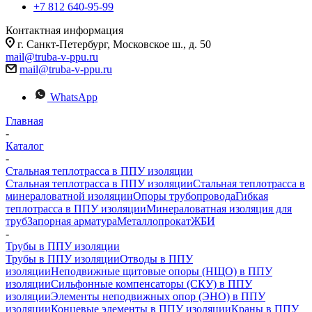
+7 812 640-95-99
Контактная информация
г. Санкт-Петербург, Московское ш., д. 50
mail@truba-v-ppu.ru
mail@truba-v-ppu.ru
WhatsApp
Главная
-
Каталог
-
Стальная теплотрасса в ППУ изоляции
Стальная теплотрасса в ППУ изоляции
Стальная теплотрасса в
минераловатной изоляции
Опоры трубопровода
Гибкая
теплотрасса в ППУ изоляции
Минераловатная изоляция для
труб
Запорная арматура
Металлопрокат
ЖБИ
-
Трубы в ППУ изоляции
Трубы в ППУ изоляции
Отводы в ППУ
изоляции
Неподвижные щитовые опоры (НЩО) в ППУ
изоляции
Cильфонные компенсаторы (СКУ) в ППУ
изоляции
Элементы неподвижных опор (ЭНО) в ППУ
изоляции
Концевые элементы в ППУ изоляции
Краны в ППУ