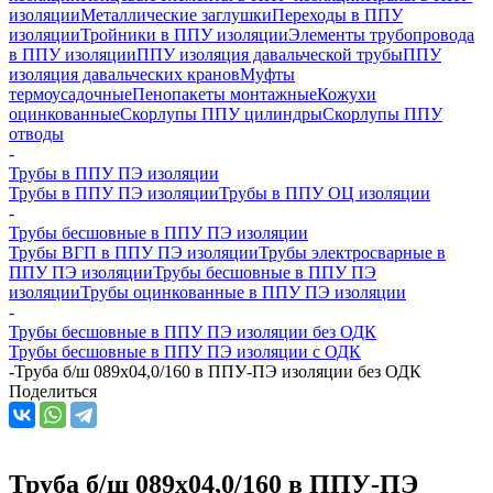
изоляции
Металлические заглушки
Переходы в ППУ
изоляции
Тройники в ППУ изоляции
Элементы трубопровода
в ППУ изоляции
ППУ изоляция давальческой трубы
ППУ
изоляция давальческих кранов
Муфты
термоусадочные
Пенопакеты монтажные
Кожухи
оцинкованные
Скорлупы ППУ цилиндры
Скорлупы ППУ
отводы
-
Трубы в ППУ ПЭ изоляции
Трубы в ППУ ПЭ изоляции
Трубы в ППУ ОЦ изоляции
-
Трубы бесшовные в ППУ ПЭ изоляции
Трубы ВГП в ППУ ПЭ изоляции
Трубы электросварные в
ППУ ПЭ изоляции
Трубы бесшовные в ППУ ПЭ
изоляции
Трубы оцинкованные в ППУ ПЭ изоляции
-
Трубы бесшовные в ППУ ПЭ изоляции без ОДК
Трубы бесшовные в ППУ ПЭ изоляции с ОДК
-
Труба б/ш 089х04,0/160 в ППУ-ПЭ изоляции без ОДК
Поделиться
Труба б/ш 089х04,0/160 в ППУ-ПЭ