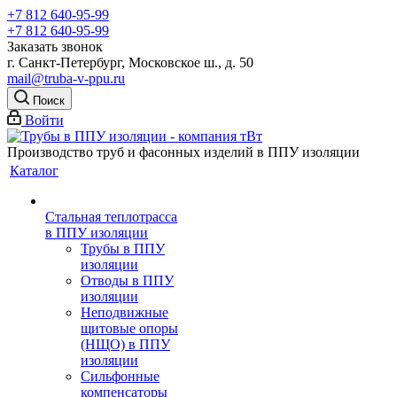
+7 812 640-95-99
+7 812 640-95-99
Заказать звонок
г. Санкт-Петербург, Московское ш., д. 50
mail@truba-v-ppu.ru
Поиск
Войти
Производство труб и фасонных изделий в ППУ изоляции
Каталог
Стальная теплотрасса
в ППУ изоляции
Трубы в ППУ
изоляции
Отводы в ППУ
изоляции
Неподвижные
щитовые опоры
(НЩО) в ППУ
изоляции
Cильфонные
компенсаторы