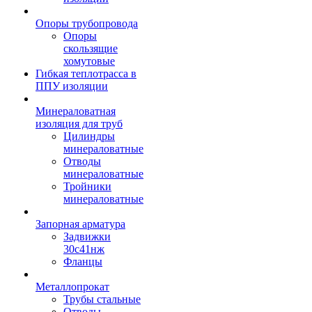
Опоры трубопровода
Опоры
скользящие
хомутовые
Гибкая теплотрасса в
ППУ изоляции
Минераловатная
изоляция для труб
Цилиндры
минераловатные
Отводы
минераловатные
Тройники
минераловатные
Запорная арматура
Задвижки
30с41нж
Фланцы
Металлопрокат
Трубы стальные
Отводы