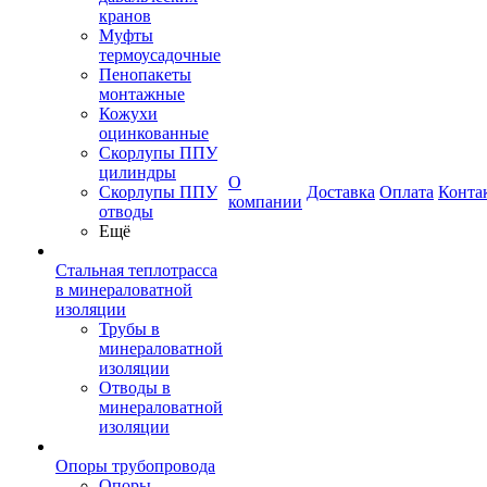
кранов
Муфты
термоусадочные
Пенопакеты
монтажные
Кожухи
оцинкованные
Скорлупы ППУ
цилиндры
О
Скорлупы ППУ
Доставка
Оплата
Конта
компании
отводы
Ещё
Стальная теплотрасса
в минераловатной
изоляции
Трубы в
минераловатной
изоляции
Отводы в
минераловатной
изоляции
Опоры трубопровода
Опоры