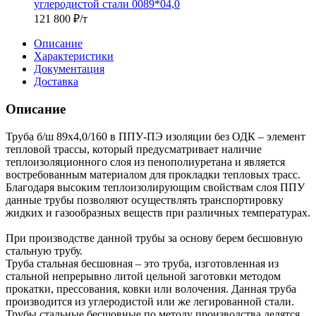
углеродистой стали 0089*04,0
121 800
₽
/т
Описание
Характеристики
Документация
Доставка
Описание
Труба б/ш 89х4,0/160 в ППУ-ПЭ изоляции без ОДК – элемент
тепловой трассы, который предусматривает наличие
теплоизоляционного слоя из пенополиуретана и является
востребованным материалом для прокладки тепловых трасс.
Благодаря высоким теплоизолирующим свойствам слоя ППУ
данные трубы позволяют осуществлять транспортировку
жидких и газообразных веществ при различных температурах.
При производстве данной трубы за основу берем бесшовную
стальную трубу.
Труба стальная бесшовная – это труба, изготовленная из
стальной непрерывно литой цельной заготовки методом
прокатки, прессования, ковки или волочения. Данная труба
производится из углеродистой или же легированной стали.
Трубы стальные бесшовные по методу производства делятся