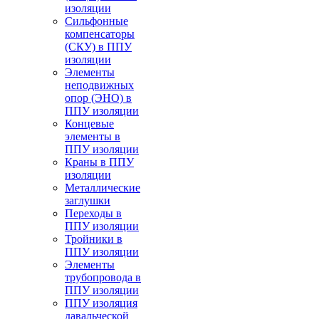
изоляции
Cильфонные
компенсаторы
(СКУ) в ППУ
изоляции
Элементы
неподвижных
опор (ЭНО) в
ППУ изоляции
Концевые
элементы в
ППУ изоляции
Краны в ППУ
изоляции
Металлические
заглушки
Переходы в
ППУ изоляции
Тройники в
ППУ изоляции
Элементы
трубопровода в
ППУ изоляции
ППУ изоляция
давальческой