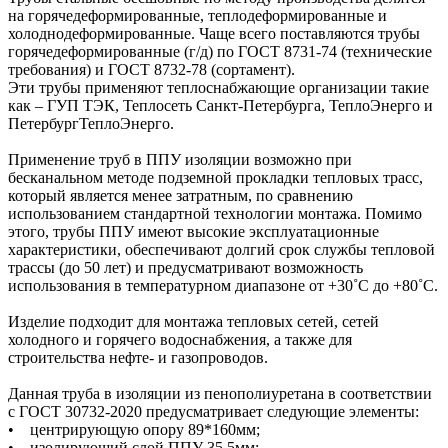
на горячедеформированные, теплодеформированные и
холоднодеформированные. Чаще всего поставляются трубы
горячедеформированные (г/д) по ГОСТ 8731-74 (технические
требования) и ГОСТ 8732-78 (сортамент).
Эти трубы применяют теплоснабжающие организации такие
как – ГУП ТЭК, Теплосеть Санкт-Петербурга, ТеплоЭнерго и
ПетербургТеплоЭнерго.
Применение труб в ППУ изоляции возможно при
бесканальном методе подземной прокладки тепловых трасс,
который является менее затратным, по сравнению
использованием стандартной технологии монтажа. Помимо
этого, трубы ППУ имеют высокие эксплуатационные
характеристики, обеспечивают долгий срок службы тепловой
трассы (до 50 лет) и предусматривают возможность
использования в температурном диапазоне от +30˚C до +80˚C.
Изделие подходит для монтажа тепловых сетей, сетей
холодного и горячего водоснабжения, а также для
строительства нефте- и газопроводов.
Данная труба в изоляции из пенополиуретана в соответствии
с ГОСТ 30732-2020 предусматривает следующие элементы:
• центрирующую опору 89*160мм;
• изолирующий слой ППУ 35,5мм;