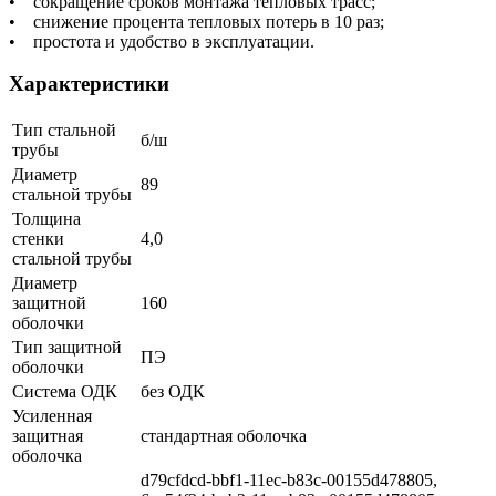
• сокращение сроков монтажа тепловых трасс;
• снижение процента тепловых потерь в 10 раз;
• простота и удобство в эксплуатации.
Характеристики
Тип стальной
б/ш
трубы
Диаметр
89
стальной трубы
Толщина
стенки
4,0
стальной трубы
Диаметр
защитной
160
оболочки
Тип защитной
ПЭ
оболочки
Система ОДК
без ОДК
Усиленная
защитная
стандартная оболочка
оболочка
d79cfdcd-bbf1-11ec-b83c-00155d478805,