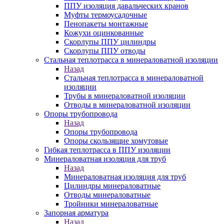
ППУ изоляция давальческих кранов
Муфты термоусадочные
Пенопакеты монтажные
Кожухи оцинкованные
Скорлупы ППУ цилиндры
Скорлупы ППУ отводы
Стальная теплотрасса в минераловатной изоляции
Назад
Стальная теплотрасса в минераловатной
изоляции
Трубы в минераловатной изоляции
Отводы в минераловатной изоляции
Опоры трубопровода
Назад
Опоры трубопровода
Опоры скользящие хомутовые
Гибкая теплотрасса в ППУ изоляции
Минераловатная изоляция для труб
Назад
Минераловатная изоляция для труб
Цилиндры минераловатные
Отводы минераловатные
Тройники минераловатные
Запорная арматура
Назад