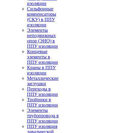
изоляции
Cильфонные
компенсаторы
(СКУ) в ППУ
изоляции
Элементы
неподвижных
опор (ЭНО) в
ППУ изоляции
Концевые
элементы в
ППУ изоляции
Краны в ППУ
изоляции
Металлические
заглушки
Переходы в
ППУ изоляции
Тройники в
ППУ изоляции
Элементы
трубопровода в
ППУ изоляции
ППУ изоляция
давальческой