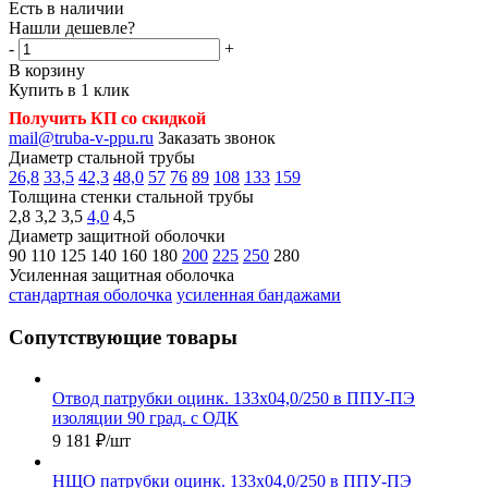
Есть в наличии
Нашли дешевле?
-
+
В корзину
Купить в 1 клик
Получить КП со скидкой
mail@truba-v-ppu.ru
Заказать звонок
Диаметр стальной трубы
26,8
33,5
42,3
48,0
57
76
89
108
133
159
Толщина стенки стальной трубы
2,8
3,2
3,5
4,0
4,5
Диаметр защитной оболочки
90
110
125
140
160
180
200
225
250
280
Усиленная защитная оболочка
стандартная оболочка
усиленная бандажами
Сопутствующие товары
Отвод патрубки оцинк. 133х04,0/250 в ППУ-ПЭ
изоляции 90 град. с ОДК
9 181
₽
/шт
НЩО патрубки оцинк. 133х04,0/250 в ППУ-ПЭ