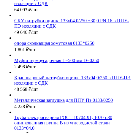
изоляции с ОДК
64 093
₽
/шт
СКУ патрубки оцинк. 133х04,0/250 ±30,0 PN 16 в ППУ-
ПЭ изоляции с ОДК
49 646
₽
/шт
опора скользящая хомутовая 0133*0250
1 861
₽
/шт
Муфта термоусадочная L=500 мм D=0250
2 498
₽
/шт
Кран шаровый патрубки оцинк. 133х04,0/250 в ППУ-ПЭ
изоляции с ОДК
48 568
₽
/шт
Металлическая заглушка для ППУ-Пэ 0133/0250
4 228
₽
/шт
Труба электросварная ГОСТ 10704-91, 10705-80
оцинкованная группа В из углеродистой стали
0133*04,0