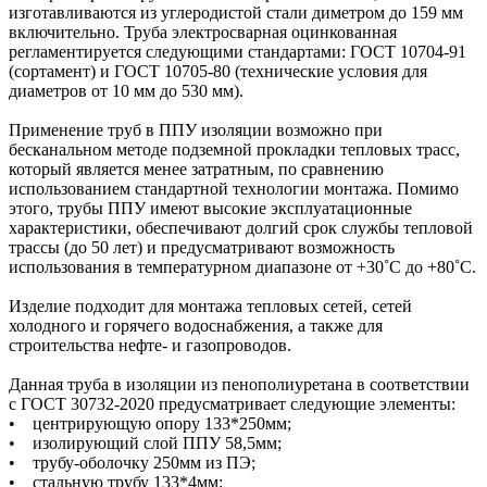
изготавливаются из углеродистой стали диметром до 159 мм
включительно. Труба электросварная оцинкованная
регламентируется следующими стандартами: ГОСТ 10704-91
(сортамент) и ГОСТ 10705-80 (технические условия для
диаметров от 10 мм до 530 мм).
Применение труб в ППУ изоляции возможно при
бесканальном методе подземной прокладки тепловых трасс,
который является менее затратным, по сравнению
использованием стандартной технологии монтажа. Помимо
этого, трубы ППУ имеют высокие эксплуатационные
характеристики, обеспечивают долгий срок службы тепловой
трассы (до 50 лет) и предусматривают возможность
использования в температурном диапазоне от +30˚C до +80˚C.
Изделие подходит для монтажа тепловых сетей, сетей
холодного и горячего водоснабжения, а также для
строительства нефте- и газопроводов.
Данная труба в изоляции из пенополиуретана в соответствии
с ГОСТ 30732-2020 предусматривает следующие элементы:
• центрирующую опору 133*250мм;
• изолирующий слой ППУ 58,5мм;
• трубу-оболочку 250мм из ПЭ;
• стальную трубу 133*4мм;