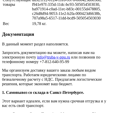
товары
f941e97f-335d-11dc-bc93-505054503030,
ba971914-c0ad-11ec-b83c-00155d478805,
c26d8d94-9053-11e2-b2fa-000423d6638b,
707a98a5-6517-11dd-bcd9-505054503030
Вес
19,78 кг.
Документация
В данный момент раздел наполняется.
Запросить документацию вы можете, написав нам на
электронную почту
info@truba-v-ppu.ru
или позвонив по
телефонному номеру +7-812-640-95-99
Мы организуем доставку вашего заказа любым видом
транспорта. Работаем юридическими лицами по
безналичному расчету с НДС. Предлагаем логистические
решения, которые экономят ваш бюджет.
1. Самовывоз со склада в Санкт-Петербурге.
Этот вариант идеален, если вам нужна срочная отгрузка и у
вас есть свой транспорт.