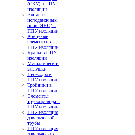
(СКУ) в ППУ
изоляции
Элементы
неподвижных
опор (ЭНО) в
ППУ изоляции
Концевые
элементы в
ППУ изоляции
Краны в ППУ
изоляции
Металлические
заглушки
Переходы в
ППУ изоляции
Тройники в
ППУ изоляции
Элементы
трубопровода в
ППУ изоляции
ППУ изоляция
давальческой
трубы
ППУ изоляция
давальческих