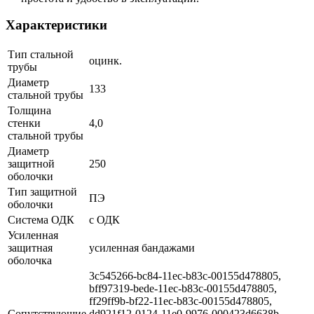
Характеристики
Тип стальной
оцинк.
трубы
Диаметр
133
стальной трубы
Толщина
стенки
4,0
стальной трубы
Диаметр
защитной
250
оболочки
Тип защитной
ПЭ
оболочки
Система ОДК
с ОДК
Усиленная
защитная
усиленная бандажами
оболочка
3c545266-bc84-11ec-b83c-00155d478805,
bff97319-bede-11ec-b83c-00155d478805,
ff29ff9b-bf22-11ec-b83c-00155d478805,
Сопутствующие
dd921f12-0124-11e0-9976-000423d6638b,