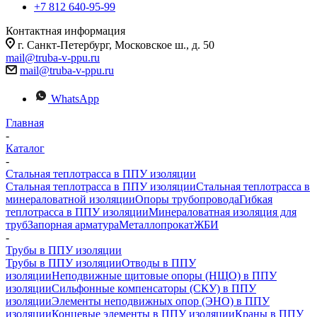
+7 812 640-95-99
Контактная информация
г. Санкт-Петербург, Московское ш., д. 50
mail@truba-v-ppu.ru
mail@truba-v-ppu.ru
WhatsApp
Главная
-
Каталог
-
Стальная теплотрасса в ППУ изоляции
Стальная теплотрасса в ППУ изоляции
Стальная теплотрасса в
минераловатной изоляции
Опоры трубопровода
Гибкая
теплотрасса в ППУ изоляции
Минераловатная изоляция для
труб
Запорная арматура
Металлопрокат
ЖБИ
-
Трубы в ППУ изоляции
Трубы в ППУ изоляции
Отводы в ППУ
изоляции
Неподвижные щитовые опоры (НЩО) в ППУ
изоляции
Cильфонные компенсаторы (СКУ) в ППУ
изоляции
Элементы неподвижных опор (ЭНО) в ППУ
изоляции
Концевые элементы в ППУ изоляции
Краны в ППУ