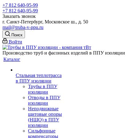
+7 812 640-95-99
+7 812 640-95-99
Заказать звонок
г. Санкт-Петербург, Московское ш., д. 50
mail@truba-v-ppu.ru
Поиск
Войти
Производство труб и фасонных изделий в ППУ изоляции
Каталог
Стальная теплотрасса
в ППУ изоляции
Трубы в ППУ
изоляции
Отводы в ППУ
изоляции
Неподвижные
щитовые опоры
(НЩО) в ППУ
изоляции
Cильфонные
компенсаторы