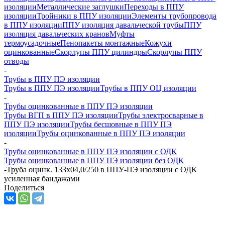
изоляции
Металлические заглушки
Переходы в ППУ
изоляции
Тройники в ППУ изоляции
Элементы трубопровода
в ППУ изоляции
ППУ изоляция давальческой трубы
ППУ
изоляция давальческих кранов
Муфты
термоусадочные
Пенопакеты монтажные
Кожухи
оцинкованные
Скорлупы ППУ цилиндры
Скорлупы ППУ
отводы
-
Трубы в ППУ ПЭ изоляции
Трубы в ППУ ПЭ изоляции
Трубы в ППУ ОЦ изоляции
-
Трубы оцинкованные в ППУ ПЭ изоляции
Трубы ВГП в ППУ ПЭ изоляции
Трубы электросварные в
ППУ ПЭ изоляции
Трубы бесшовные в ППУ ПЭ
изоляции
Трубы оцинкованные в ППУ ПЭ изоляции
-
Трубы оцинкованные в ППУ ПЭ изоляции с ОДК
Трубы оцинкованные в ППУ ПЭ изоляции без ОДК
-
Труба оцинк. 133х04,0/250 в ППУ-ПЭ изоляции с ОДК
усиленная бандажами
Поделиться