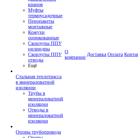
кранов
Муфты
термоусадочные
Пенопакеты
монтажные
Кожухи
оцинкованные
Скорлупы ППУ
цилиндры
О
Скорлупы ППУ
Доставка
Оплата
Конта
компании
отводы
Ещё
Стальная теплотрасса
в минераловатной
изоляции
Трубы в
минераловатной
изоляции
Отводы в
минераловатной
изоляции
Опоры трубопровода
Опоры