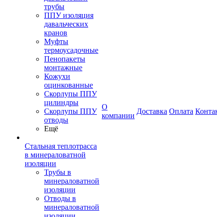
трубы
ППУ изоляция
давальческих
кранов
Муфты
термоусадочные
Пенопакеты
монтажные
Кожухи
оцинкованные
Скорлупы ППУ
цилиндры
О
Скорлупы ППУ
Доставка
Оплата
Конта
компании
отводы
Ещё
Стальная теплотрасса
в минераловатной
изоляции
Трубы в
минераловатной
изоляции
Отводы в
минераловатной
изоляции