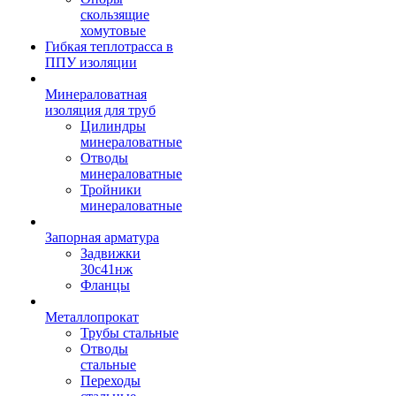
скользящие
хомутовые
Гибкая теплотрасса в
ППУ изоляции
Минераловатная
изоляция для труб
Цилиндры
минераловатные
Отводы
минераловатные
Тройники
минераловатные
Запорная арматура
Задвижки
30с41нж
Фланцы
Металлопрокат
Трубы стальные
Отводы
стальные
Переходы