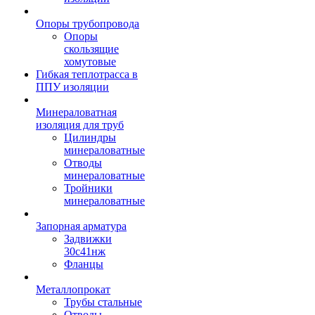
Опоры трубопровода
Опоры
скользящие
хомутовые
Гибкая теплотрасса в
ППУ изоляции
Минераловатная
изоляция для труб
Цилиндры
минераловатные
Отводы
минераловатные
Тройники
минераловатные
Запорная арматура
Задвижки
30с41нж
Фланцы
Металлопрокат
Трубы стальные
Отводы