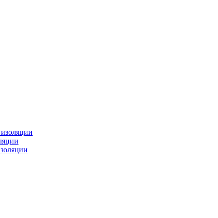
изоляции
ляции
золяции