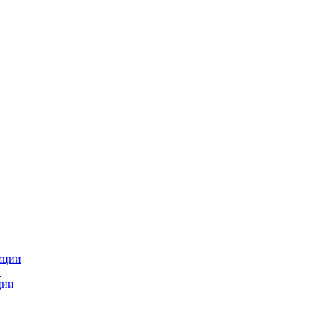
яции
и
ции