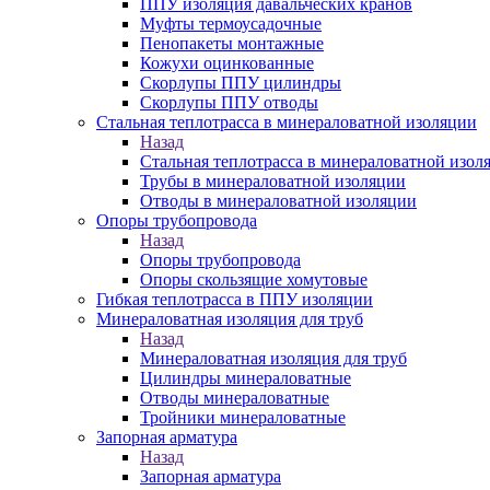
ППУ изоляция давальческих кранов
Муфты термоусадочные
Пенопакеты монтажные
Кожухи оцинкованные
Скорлупы ППУ цилиндры
Скорлупы ППУ отводы
Стальная теплотрасса в минераловатной изоляции
Назад
Стальная теплотрасса в минераловатной изол
Трубы в минераловатной изоляции
Отводы в минераловатной изоляции
Опоры трубопровода
Назад
Опоры трубопровода
Опоры скользящие хомутовые
Гибкая теплотрасса в ППУ изоляции
Минераловатная изоляция для труб
Назад
Минераловатная изоляция для труб
Цилиндры минераловатные
Отводы минераловатные
Тройники минераловатные
Запорная арматура
Назад
Запорная арматура