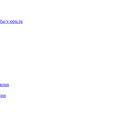
ba-v-ppu.ru
яции
и
ции