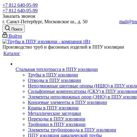
+7 812 640-95-99
+7 812 640-95-99
Заказать звонок
г. Санкт-Петербург, Московское ш., д. 50
mail@tru
Поиск
Войти
Производство труб и фасонных изделий в ППУ изоляции
Каталог
Стальная теплотрасса в ППУ изоляции
Трубы в ППУ изоляции
Отводы в ППУ изоляции
Неподвижные щитовые опоры (НЩО) в ППУ изол
Cильфонные компенсаторы (СКУ) в ППУ изоляци
Элементы неподвижных опор (ЭНО) в ППУ изоля
Концевые элементы в ППУ изоляции
Краны в ППУ изоляции
Металлические заглушки
Переходы в ППУ изоляции
Тройники в ППУ изоляции
Элементы трубопровода в ППУ изоляции
ППУ изоляция давальческой трубы