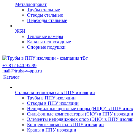
Металлопрокат
Трубы стальные
Отводы стальные
Переходы стальные
ЖБИ
Тепловые камеры
Каналы непроходные
Опорные подушки
+7 812 640-95-99
mail@truba-v-ppu.ru
Каталог
Стальная теплотрасса в ППУ изоляции
Трубы в ППУ изоляции
Отводы в ППУ изоляции
Неподвижные щитовые опоры (НЩО) в ППУ изол
Cильфонные компенсаторы (СКУ) в ППУ изоляци
Элементы неподвижных опор (ЭНО) в ППУ изоля
Концевые элементы в ППУ изоляции
Краны в ППУ изоляции